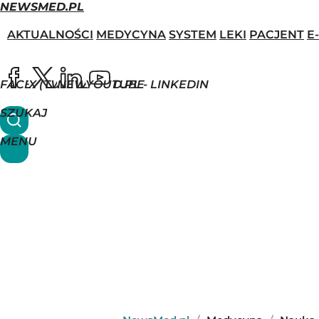
NEWSMED.PL
AKTUALNOŚCI
MEDYCYNA
SYSTEM
LEKI
PACJENT
E
FACEBOOK
X (TWITTER)
NEWSMED.PL - LINKEDIN
YOUTUBE
SZUKAJ
MENU