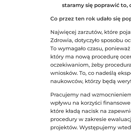
staramy się poprawić to, 
Co przez ten rok udało się po
Najwięcej zarzutów, które poja
Zdrowia, dotyczyło sposobu o
To wymagało czasu, ponieważ
który ma nową procedurę ocen
oczekiwaniom, żeby procedura
wniosków. To, co nadeślą eks
naukowców, którzy będą weryf
Pracujemy nad wzmocnieniem s
wpływu na korzyści finansow
które kładą nacisk na zapewn
procedury w zakresie ewaluacj
projektów. Występujemy wted