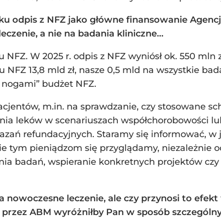
ku odpis z NFZ jako główne finansowanie Agencji.
eczenie, a nie na badania kliniczne…
u NFZ. W 2025 r. odpis z NFZ wyniósł ok. 550 mln 
 NFZ 13,8 mld zł, nasze 0,5 mld na wszystkie bad
y nogami” budżet NFZ.
pacjentów, m.in. na sprawdzanie, czy stosowane s
nia leków w scenariuszach współchorobowości l
ń refundacyjnych. Staramy się informować, w jak
e tym pieniądzom się przyglądamy, niezależnie od
enia badań, wspieranie konkretnych projektów 
na nowoczesne leczenie, ale czy przynosi to efe
przez ABM wyróżniłby Pan w sposób szczególny? I