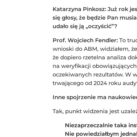
Katarzyna Pinkosz: Już rok j
się głosy, że będzie Pan musiał
udało się ją „oczyścić”?
Prof. Wojciech Fendler:
To tru
wnioski do ABM, widziałem, że
że dopiero rzetelna analiza d
na weryfikacji obowiązującyc
oczekiwanych rezultatów. W w
trwającego od 2024 roku audy
Inne spojrzenie ma naukowiec a
Tak, punkt widzenia jest uzal
Niezaprzeczalnie taka in
Nie powiedziałbym jednak