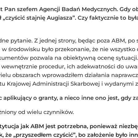
est Pan szefem Agencji Badań Medycznych. Gdy o
 „czyścić stajnię Augiasza”. Czy faktycznie to była 
dne pytanie. Z jednej strony, będąc poza ABM, po
 w środowisku było przekonanie, że nie wszystko d
okumentów pozwala na obiektywną ocenę sytuacji.
h wewnętrznie procedur, ich adekwatności do uw
ielu obszarach wprowadziłem działania naprawcz
tu Krajowej Administracji Skarbowej i wydanymi 
plikujący o granty, a nieco inne ono jest, gdy za
eżniony od wielu czynników.
stytucja jak ABM jest potrzebna, ponieważ niezb
, że „przyszedłem czyścić”, bo założenie było i