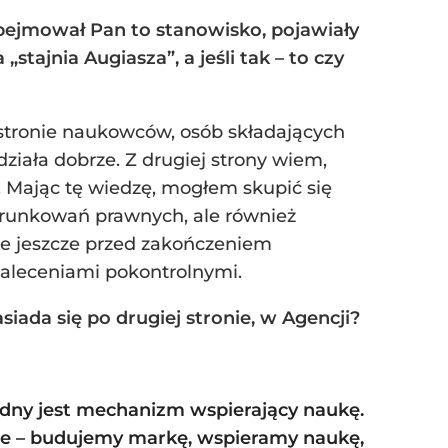
bejmował Pan to stanowisko, pojawiały
„stajnia Augiasza”, a jeśli tak – to czy
 stronie naukowców, osób składających
ziała dobrze. Z drugiej strony wiem,
 Mając tę wiedzę, mogłem skupić się
arunkowań prawnych, ale również
e jeszcze przed zakończeniem
zaleceniami pokontrolnymi.
siada się po drugiej stronie, w Agencji?
ędny jest mechanizm wspierający naukę.
nne – budujemy markę, wspieramy naukę,