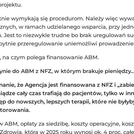
rojektu.
tnie wymykają się procedurom. Należy więc wywa
nych, w ramach udzielanego wsparcia, przy jedn
. Jest to niezwykle trudne bo brak uregulowań 
zbytnie przeregulowanie uniemożliwi prowadzenie
ć, na czym polega finansowanie ABM.
ynie do ABM z NFZ, w którym brakuje pieniędzy
anie, że Agencja jest finansowana z NFZ i „zabie
ądze cały czas trafiają do pacjentów, tylko w i
ęp do nowszych, lepszych terapii, które nie były
itorowania.
ABM, opłaty za siedzibę, koszty operacyjne, kosz
 Zdrowia, która w 2025 roku wynosi ok. 4 proc. całe