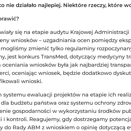
co nie działało najlepiej. Niektóre rzeczy, które
prawić?
wiały się na etapie audytu Krajowej Administracji
ceny wniosków – uzgadniania ocen pomiędzy eks
 mogliśmy zmienić tylko regulaminy rozpoczyna
y, jest konkurs TransMed, dotyczący medycyny t
 oceniania wniosków była jak najbardziej transp
perci, oceniając wniosek, będzie dodatkowo dysk
ikowali wnioski.
ystemu ewaluacji projektów na etapie ich realiz
e dla budżetu państwa oraz systemu ochrony zdr
ienie gospodarności w wykorzystaniu środków pu
i i kontroli. Reagujemy, gdy dostrzegamy potencja
y do Rady ABM z wnioskiem o opinię dotyczącą 