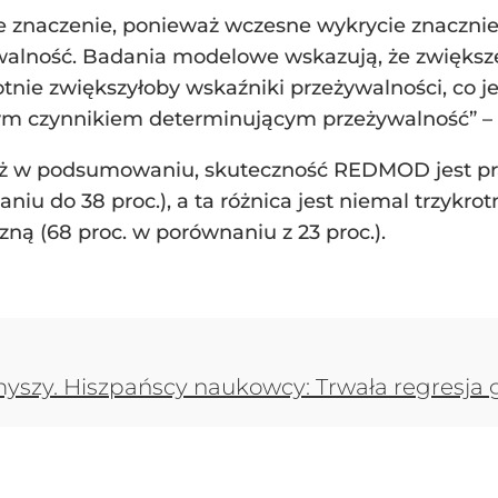
 znaczenie, ponieważ wczesne wykrycie znaczni
ywalność. Badania modelowe wskazują, że zwiększ
otnie zwiększyłoby wskaźniki przeżywalności, co
zym czynnikiem determinującym przeżywalność” –
eż w podsumowaniu, skuteczność REDMOD jest pra
aniu do 38 proc.), a ta różnica jest niemal trzy
zną (68 proc. w porównaniu z 23 proc.).
 myszy. Hiszpańscy naukowcy: Trwała regresja