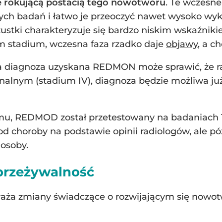
źle rokującą postacią tego nowotworu
. Te wczesne
ch badań i łatwo je przeoczyć nawet wysoko wyk
stki charakteryzuje się bardzo niskim wskaźniki
stadium, wczesna faza rzadko daje
objawy
, a c
iagnoza uzyskana REDMON może sprawić, że rak
nalnym (stadium IV), diagnoza będzie możliwa ju
mu, REDMOD został przetestowany na badaniach T
 choroby na podstawie opinii radiologów, ale póź
 osoby.
przeżywalność
ża zmiany świadczące o rozwijającym się nowot