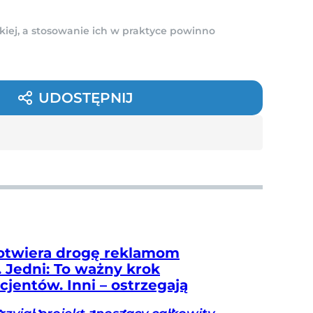
kiej, a stosowanie ich w praktyce powinno
UDOSTĘPNIJ
otwiera drogę reklamom
. Jedni: To ważny krok
cjentów. Inni – ostrzegają