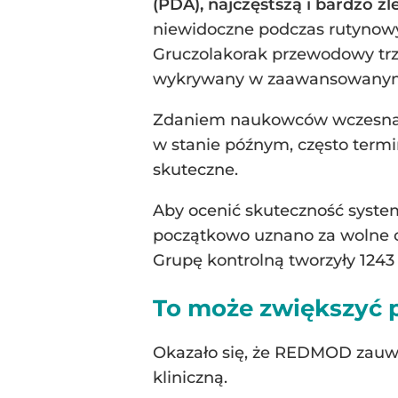
(PDA), najczęstszą i bardzo 
niewidoczne podczas rutynowy
Gruczolakorak przewodowy trzu
wykrywany w zaawansowanym 
Zdaniem naukowców wczesna d
w stanie późnym, często termi
skuteczne.
Aby ocenić skuteczność syste
początkowo uznano za wolne od
Grupę kontrolną tworzyły 1243
To może zwiększyć 
Okazało się, że REDMOD zauwa
kliniczną.