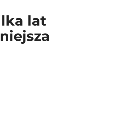
lka lat
niejsza