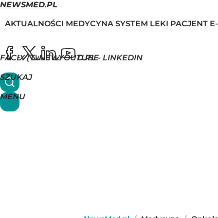
NEWSMED.PL
AKTUALNOŚCI
MEDYCYNA
SYSTEM
LEKI
PACJENT
E
FACEBOOK
X (TWITTER)
NEWSMED.PL - LINKEDIN
YOUTUBE
SZUKAJ
MENU