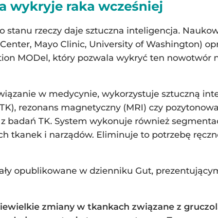
ja wykryje raka wcześniej
o stanu rzeczy daje sztuczna inteligencja. Nauko
Center, Mayo Clinic, University of Washington) 
tion MODel, który pozwala wykryć ten nowotwór n
iązanie w medycynie, wykorzystuje sztuczną inte
TK), rezonans magnetyczny (MRI) czy pozytonowa
 badań TK. System wykonuje również segmentację 
ych tkanek i narządów. Eliminuje to potrzebę ręc
ły opublikowane w dzienniku Gut, prezentującym 
ewielkie zmiany w tkankach związane z gruczo