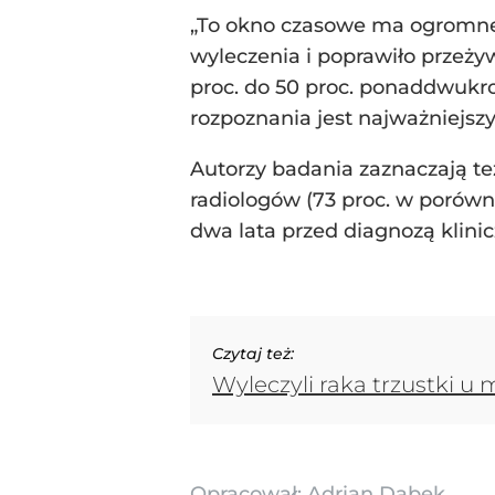
„To okno czasowe ma ogromne
wyleczenia i poprawiło przeż
proc. do 50 proc. ponaddwukr
rozpoznania jest najważniejs
Autorzy badania zaznaczają t
radiologów (73 proc. w porówn
dwa lata przed diagnozą klinic
Czytaj też:
Wyleczyli raka trzustki u
Opracował:
Adrian Dąbek