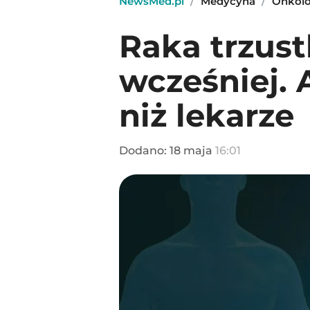
NewsMed.pl
/
Medycyna
/
Onkol
Raka trzust
wcześniej. 
niż lekarze
Dodano:
18
maja
16:01