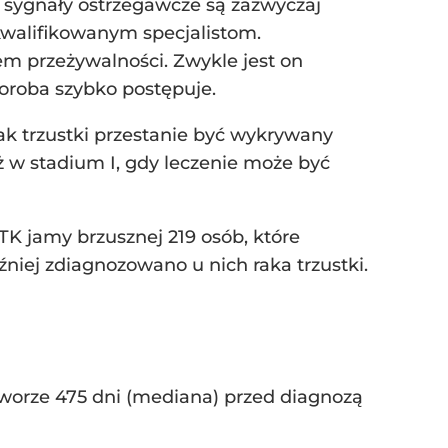
 sygnały ostrzegawcze są zazwyczaj
walifikowanym specjalistom.
em przeżywalności. Zwykle jest on
horoba szybko postępuje.
 trzustki przestanie być wykrywany
ż w stadium I, gdy leczenie może być
K jamy brzusznej 219 osób, które
niej zdiagnozowano u nich raka trzustki.
worze 475 dni (mediana) przed diagnozą