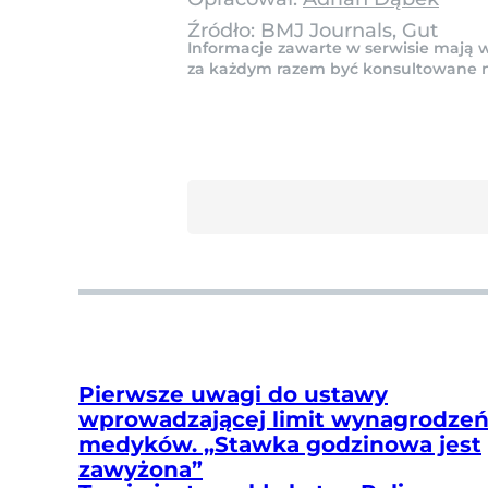
Źródło:
BMJ Journals, Gut
Informacje zawarte w serwisie mają w
za każdym razem być konsultowane na 
Pierwsze uwagi do ustawy
wprowadzającej limit wynagrodze
medyków. „Stawka godzinowa jest
zawyżona”