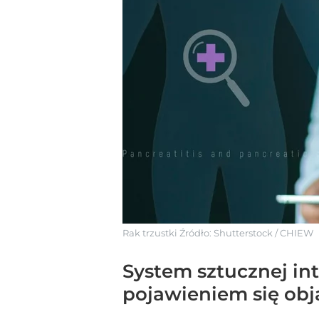
Rak trzustki
Źródło:
Shutterstock
/
CHIEW
System sztucznej int
pojawieniem się obj