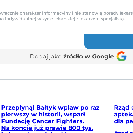
yłącznie charakter informacyjny i nie stanowią porady lekars
indywidualnej wizycie lekarskiej z lekarzem specjalistą.
Dodaj jako
źródło w Google
Przepłynął Bałtyk wpław po raz
Rząd 
ń
pierwszy w historii, wsparł
aptek
Fundację Cancer Fighters.
dla pa
Na koncie już prawie 800 tys.