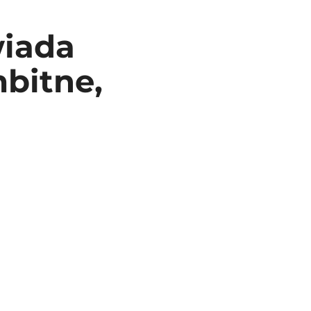
wiada
mbitne,