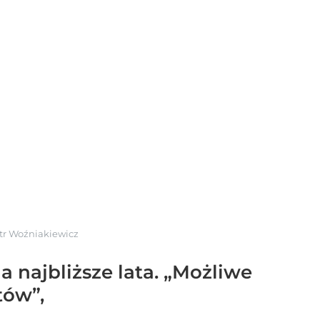
tr Woźniakiewicz
 najbliższe lata. „Możliwe
tów”,