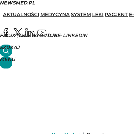
NEWSMED.PL
AKTUALNOŚCI
MEDYCYNA
SYSTEM
LEKI
PACJENT
E
FACEBOOK
X (TWITTER)
NEWSMED.PL - LINKEDIN
YOUTUBE
SZUKAJ
MENU