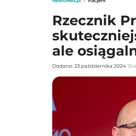
NewsMed.pl
/
Pacjent
Rzecznik P
skuteczniej
ale osiągal
Dodano:
23
października
2024
15:4