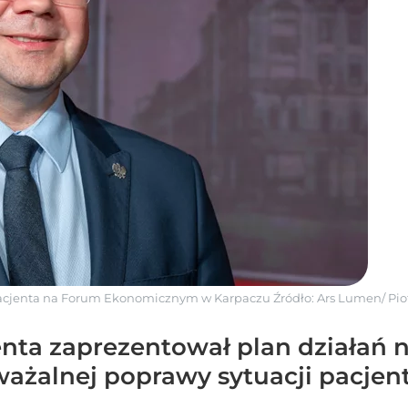
 Pacjenta na Forum Ekonomicznym w Karpaczu
Źródło:
Ars Lumen/ Pio
nta zaprezentował plan działań na
ważalnej poprawy sytuacji pacjen