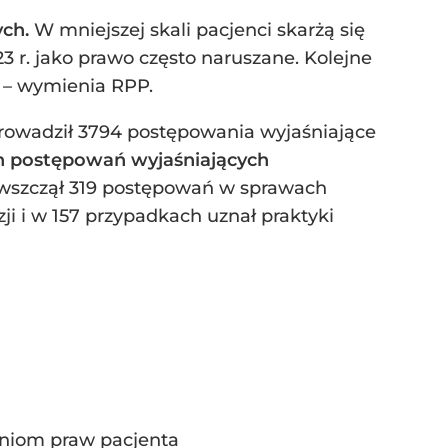
ych.
W mniejszej skali pacjenci skarżą się
3 r. jako prawo często naruszane. Kolejne
 – wymienia RPP.
prowadził 3794 postępowania wyjaśniające
h postępowań wyjaśniających
 wszczął 319 postępowań w sprawach
i i w 157 przypadkach uznał praktyki
eniom praw pacjenta