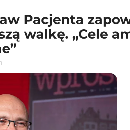
raw Pacjenta zapo
szą walkę. „Cele a
ne”
1