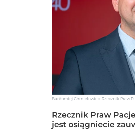
Bartłomiej Chmielowiec, Rzecznik Praw
Rzecznik Praw Pacje
jest osiągniecie zau