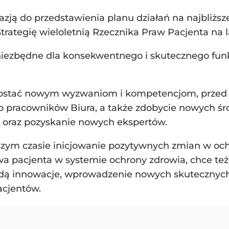
zją do przedstawienia planu działań na najbliższ
rategię wieloletnią Rzecznika Praw Pacjenta na l
niezbędne dla konsekwentnego i skutecznego funk
rostać nowym wyzwaniom i kompetencjom, przed ja
 pracowników Biura, a także zdobycie nowych ś
 oraz pozyskanie nowych ekspertów.
zym czasie inicjowanie pozytywnych zmian w ochr
twa pacjenta w systemie ochrony zdrowia, chce t
ędą innowacje, wprowadzenie nowych skutecznych
acjentów.