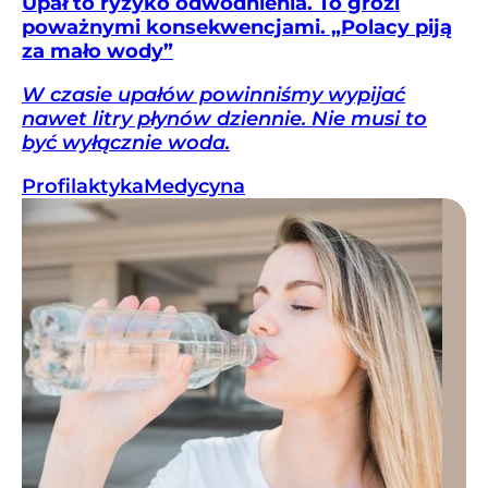
Upał to ryzyko odwodnienia. To grozi
poważnymi konsekwencjami. „Polacy piją
za mało wody”
W czasie upałów powinniśmy wypijać
nawet litry płynów dziennie. Nie musi to
być wyłącznie woda.
Profilaktyka
Medycyna