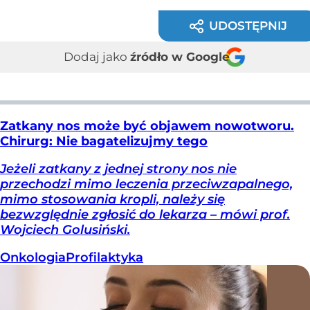
UDOSTĘPNIJ
Dodaj jako
źródło w Google
Zatkany nos może być objawem nowotworu.
Chirurg: Nie bagatelizujmy tego
Jeżeli zatkany z jednej strony nos nie
przechodzi mimo leczenia przeciwzapalnego,
mimo stosowania kropli, należy się
bezwzględnie zgłosić do lekarza – mówi prof.
Wojciech Golusiński.
Onkologia
Profilaktyka