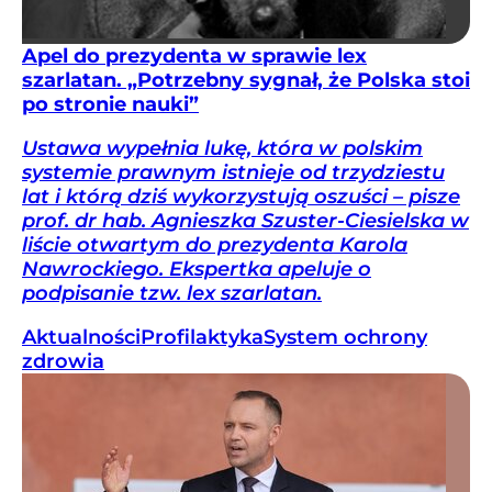
Apel do prezydenta w sprawie lex
szarlatan. „Potrzebny sygnał, że Polska stoi
po stronie nauki”
Ustawa wypełnia lukę, która w polskim
systemie prawnym istnieje od trzydziestu
lat i którą dziś wykorzystują oszuści – pisze
prof. dr hab. Agnieszka Szuster-Ciesielska w
liście otwartym do prezydenta Karola
Nawrockiego. Ekspertka apeluje o
podpisanie tzw. lex szarlatan.
Aktualności
Profilaktyka
System ochrony
zdrowia