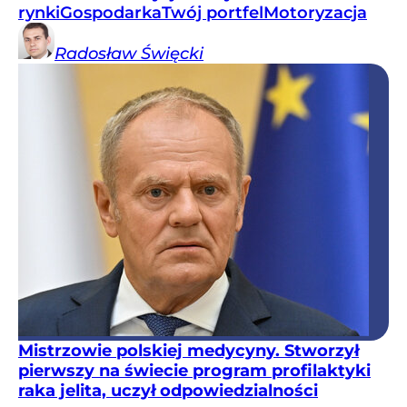
rynki
Gospodarka
Twój portfel
Motoryzacja
Radosław
Święcki
Mistrzowie polskiej medycyny. Stworzył
pierwszy na świecie program profilaktyki
raka jelita, uczył odpowiedzialności