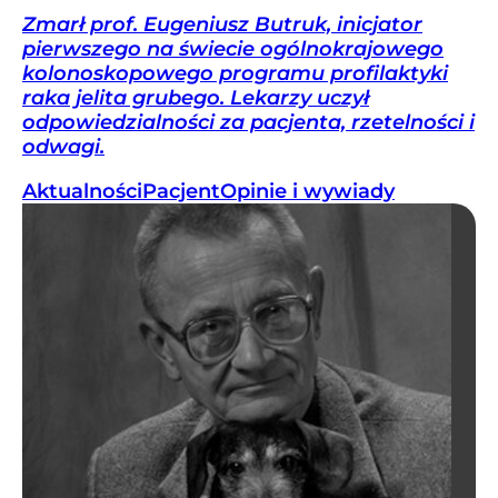
Zmarł prof. Eugeniusz Butruk, inicjator
pierwszego na świecie ogólnokrajowego
kolonoskopowego programu profilaktyki
raka jelita grubego. Lekarzy uczył
odpowiedzialności za pacjenta, rzetelności i
odwagi.
Aktualności
Pacjent
Opinie i wywiady