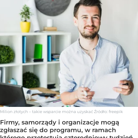
Milion złotych – takie wsparcie można uzyskać
Źródło:
freepik
Firmy, samorządy i organizacje mogą
zgłaszać się do programu, w ramach
którego przetestują czterodniowy tydzień