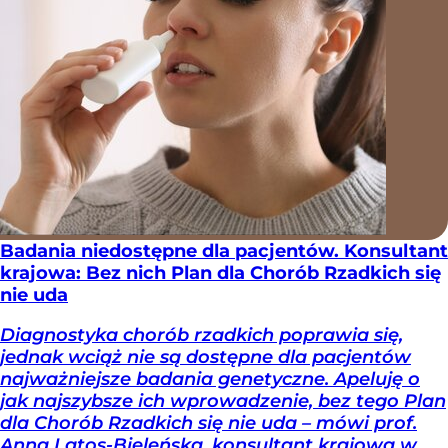
Badania niedostępne dla pacjentów. Konsultant
krajowa: Bez nich Plan dla Chorób Rzadkich się
nie uda
Diagnostyka chorób rzadkich poprawia się,
jednak wciąż nie są dostępne dla pacjentów
najważniejsze badania genetyczne. Apeluję o
jak najszybsze ich wprowadzenie, bez tego Plan
dla Chorób Rzadkich się nie uda – mówi prof.
Anna Latos-Bieleńska, konsultant krajowa w