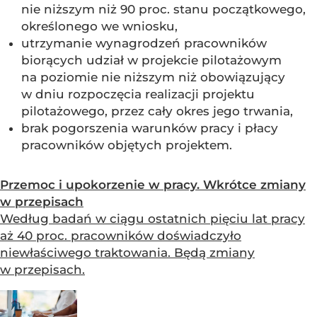
nie niższym niż 90 proc. stanu początkowego,
określonego we wniosku,
utrzymanie wynagrodzeń pracowników
biorących udział w projekcie pilotażowym
na poziomie nie niższym niż obowiązujący
w dniu rozpoczęcia realizacji projektu
pilotażowego, przez cały okres jego trwania,
brak pogorszenia warunków pracy i płacy
pracowników objętych projektem.
Przemoc i upokorzenie w pracy. Wkrótce zmiany
w przepisach
Według badań w ciągu ostatnich pięciu lat pracy
aż 40 proc. pracowników doświadczyło
niewłaściwego traktowania. Będą zmiany
w przepisach.