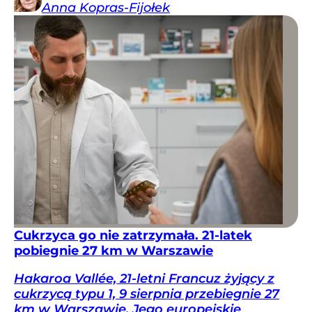
Anna
Kopras-Fijołek
Cukrzyca go nie zatrzymała. 21-latek
pobiegnie 27 km w Warszawie
Hakaroa Vallée, 21-letni Francuz żyjący z
cukrzycą typu 1, 9 sierpnia przebiegnie 27
km w Warszawie. Jego europejskie