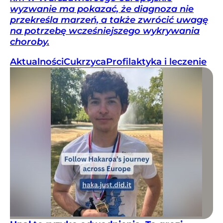
wyzwanie ma pokazać, że diagnoza nie
przekreśla marzeń, a także zwrócić uwagę
na potrzebę wcześniejszego wykrywania
choroby.
Aktualności
Cukrzyca
Profilaktyka i leczenie