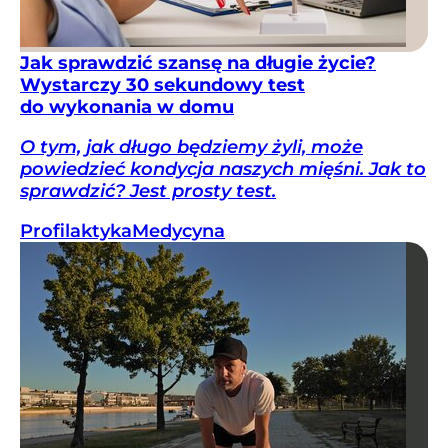
Jak sprawdzić szansę na długie życie?
Wystarczy 30 sekundowy test
do wykonania w domu
O tym, jak długo będziemy żyli, może
powiedzieć kondycja naszych mięśni. Jak to
sprawdzić? Jest prosty test.
Profilaktyka
Medycyna