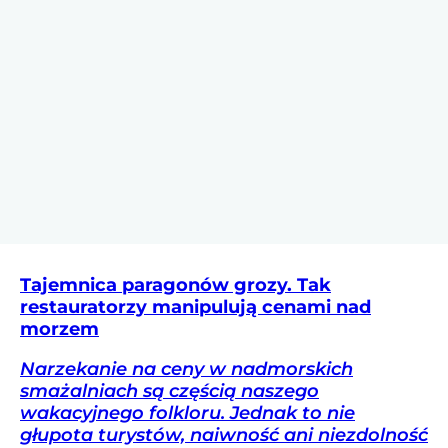
Tajemnica paragonów grozy. Tak
restauratorzy manipulują cenami nad
morzem
Narzekanie na ceny w nadmorskich
smażalniach są częścią naszego
wakacyjnego folkloru. Jednak to nie
głupota turystów, naiwność ani niezdolność