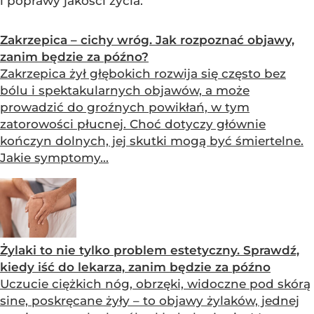
i poprawy jakości życia.
Zakrzepica – cichy wróg. Jak rozpoznać objawy,
zanim będzie za późno?
Zakrzepica żył głębokich rozwija się często bez
bólu i spektakularnych objawów, a może
prowadzić do groźnych powikłań, w tym
zatorowości płucnej. Choć dotyczy głównie
kończyn dolnych, jej skutki mogą być śmiertelne.
Jakie symptomy...
Żylaki to nie tylko problem estetyczny. Sprawdź,
kiedy iść do lekarza, zanim będzie za późno
Uczucie ciężkich nóg, obrzęki, widoczne pod skórą
sine, poskręcane żyły – to objawy żylaków, jednej