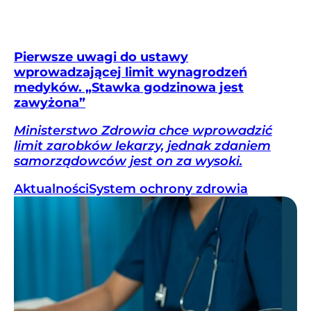
Pierwsze uwagi do ustawy
wprowadzającej limit wynagrodzeń
medyków. „Stawka godzinowa jest
zawyżona”
Ministerstwo Zdrowia chce wprowadzić
limit zarobków lekarzy, jednak zdaniem
samorządowców jest on za wysoki.
Aktualności
System ochrony zdrowia