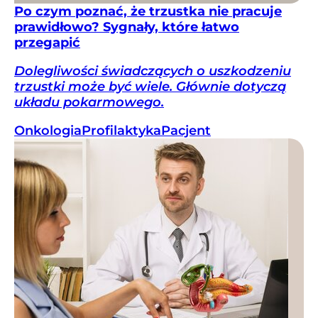
Po czym poznać, że trzustka nie pracuje
prawidłowo? Sygnały, które łatwo
przegapić
Dolegliwości świadczących o uszkodzeniu
trzustki może być wiele. Głównie dotyczą
układu pokarmowego.
Onkologia
Profilaktyka
Pacjent