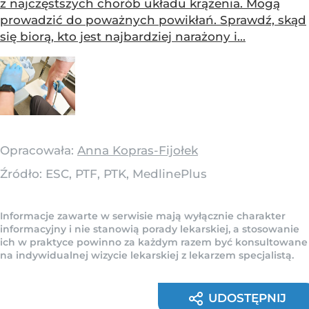
z najczęstszych chorób układu krążenia. Mogą
prowadzić do poważnych powikłań. Sprawdź, skąd
się biorą, kto jest najbardziej narażony i...
Opracowała:
Anna Kopras-Fijołek
Źródło:
ESC, PTF, PTK, MedlinePlus
Informacje zawarte w serwisie mają wyłącznie charakter
informacyjny i nie stanowią porady lekarskiej, a stosowanie
ich w praktyce powinno za każdym razem być konsultowane
na indywidualnej wizycie lekarskiej z lekarzem specjalistą.
UDOSTĘPNIJ