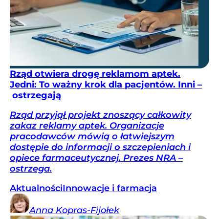
Rząd otwiera drogę reklamom aptek.
Jedni: To ważny krok dla pacjentów. Inni –
ostrzegają
Rząd przyjął projekt znoszący całkowity
zakaz reklamy aptek. Organizacje
pracodawców mówią o łatwiejszym
dostępie do informacji o szczepieniach i
opiece farmaceutycznej. Prezes NRA –
ostrzega.
Aktualności
Innowacje i farmacja
Anna
Kopras-Fijołek