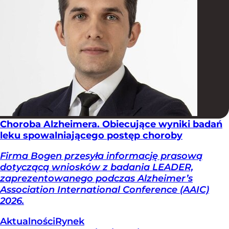
Choroba Alzheimera. Obiecujące wyniki badań
leku spowalniającego postęp choroby
Firma Bogen przesyła informację prasową
dotyczącą wniosków z badania LEADER,
zaprezentowanego podczas Alzheimer’s
Association International Conference (AAIC)
2026.
Aktualności
Rynek