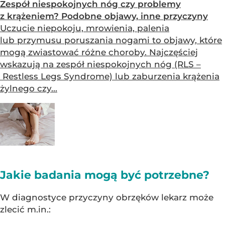
Zespół niespokojnych nóg czy problemy
z krążeniem? Podobne objawy, inne przyczyny
Uczucie niepokoju, mrowienia, palenia
lub przymusu poruszania nogami to objawy, które
mogą zwiastować różne choroby. Najczęściej
wskazują na zespół niespokojnych nóg (RLS –
Restless Legs Syndrome) lub zaburzenia krążenia
żylnego czy...
Jakie badania mogą być potrzebne?
W diagnostyce przyczyny obrzęków lekarz może
zlecić m.in.: