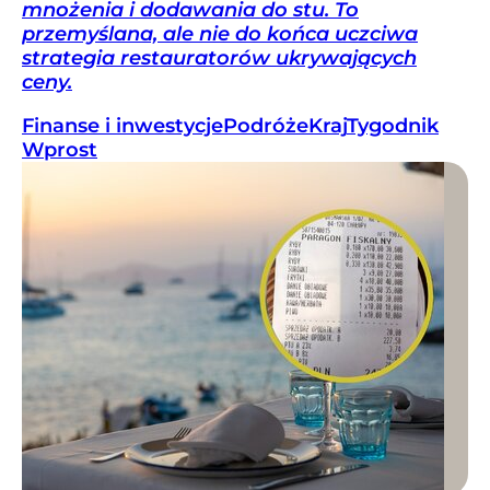
mnożenia i dodawania do stu. To
przemyślana, ale nie do końca uczciwa
strategia restauratorów ukrywających
ceny.
Finanse i inwestycje
Podróże
Kraj
Tygodnik
Wprost