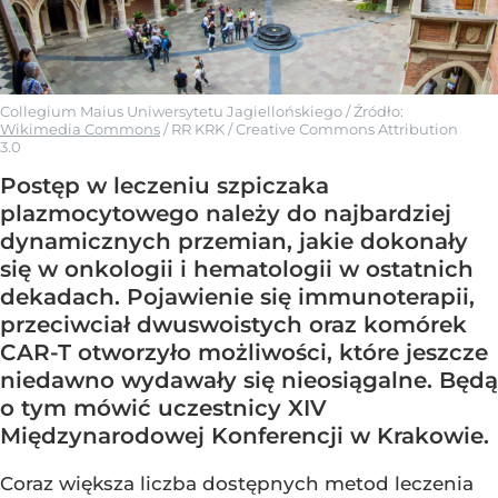
Collegium Maius Uniwersytetu Jagiellońskiego
/ Źródło:
Wikimedia Commons
/
RR KRK / Creative Commons Attribution
3.0
Postęp w leczeniu szpiczaka
plazmocytowego należy do najbardziej
dynamicznych przemian, jakie dokonały
się w onkologii i hematologii w ostatnich
dekadach. Pojawienie się immunoterapii,
przeciwciał dwuswoistych oraz komórek
CAR-T otworzyło możliwości, które jeszcze
niedawno wydawały się nieosiągalne. Będą
o tym mówić uczestnicy XIV
Międzynarodowej Konferencji w Krakowie.
Coraz większa liczba dostępnych metod leczenia