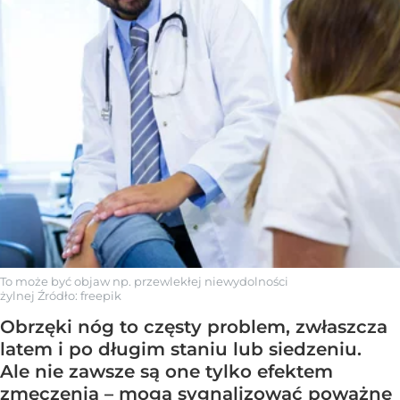
To może być objaw np. przewlekłej niewydolności
żylnej
Źródło:
freepik
Obrzęki nóg to częsty problem, zwłaszcza
latem i po długim staniu lub siedzeniu.
Ale nie zawsze są one tylko efektem
zmęczenia – mogą sygnalizować poważne