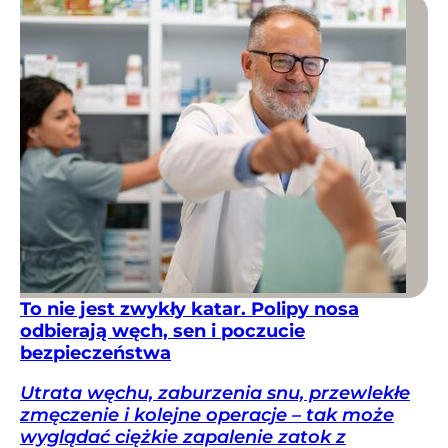
To nie jest zwykły katar. Polipy nosa
odbierają węch, sen i poczucie
bezpieczeństwa
Utrata węchu, zaburzenia snu, przewlekłe
zmęczenie i kolejne operacje – tak może
wyglądać ciężkie zapalenie zatok z