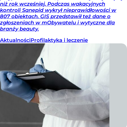
niż rok wcześniej. Podczas wakacyjnych
kontroli Sanepid wykrył nieprawidłowości w
807 obiektach. GIS przedstawił też dane o
zgłoszeniach w mObywatelu i wytyczne dla
branży beauty.
Aktualności
Profilaktyka i leczenie