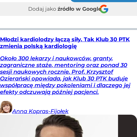
Dodaj jako
źródło w Google
Młodzi kardiolodzy łączą siły. Tak Klub 30 PTK
zmienia polską kardiologię
Około 300 lekarzy i naukowców, granty,
zagraniczne staże, mentoring oraz ponad 30
sesji naukowych rocznie. Prof. Krzysztof
Ozierański opowiada, jak Klub 30 PTK buduje
współpracę między pokoleniami i dlaczego jej
efekty odczuwają później pacjenci.
Anna
Kopras-Fijołek