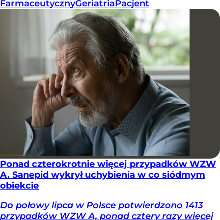
Farmaceutyczny
Geriatria
Pacjent
Ponad czterokrotnie więcej przypadków WZW
A. Sanepid wykrył uchybienia w co siódmym
obiekcie
Do połowy lipca w Polsce potwierdzono 1413
przypadków WZW A, ponad cztery razy więcej