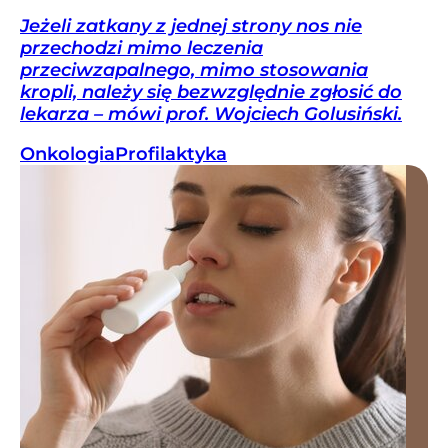
Jeżeli zatkany z jednej strony nos nie
przechodzi mimo leczenia
przeciwzapalnego, mimo stosowania
kropli, należy się bezwzględnie zgłosić do
lekarza – mówi prof. Wojciech Golusiński.
Onkologia
Profilaktyka