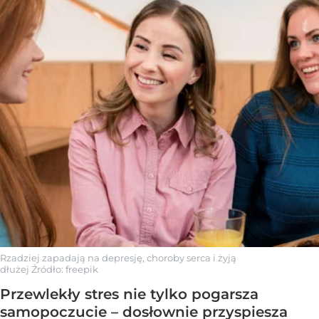
Rzadziej zapadają na depresję, choroby serca i żyją
dłużej
Źródło:
freepik
Przewlekły stres nie tylko pogarsza
samopoczucie – dosłownie przyspiesza