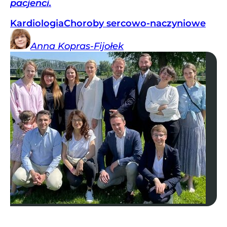
pacjenci.
Kardiologia
Choroby sercowo-naczyniowe
Anna
Kopras-Fijołek