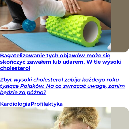
Bagatelizowanie tych objawów może się
skończyć zawałem lub udarem. W tle wysoki
cholesterol
Zbyt wysoki cholesterol zabija każdego roku
tysiące Polaków. Na co zwracać uwagę, zanim
będzie za późno?
Kardiologia
Profilaktyka