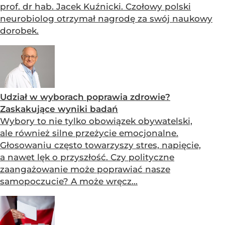
prof. dr hab. Jacek Kuźnicki. Czołowy polski
neurobiolog otrzymał nagrodę za swój naukowy
dorobek.
Udział w wyborach poprawia zdrowie?
Zaskakujące wyniki badań
Wybory to nie tylko obowiązek obywatelski,
ale również silne przeżycie emocjonalne.
Głosowaniu często towarzyszy stres, napięcie,
a nawet lęk o przyszłość. Czy polityczne
zaangażowanie może poprawiać nasze
samopoczucie? A może wręcz...