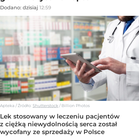
Dodano:
dzisiaj
12:59
Apteka
/ Źródło:
Shutterstock
/
Billion Photos
Lek stosowany w leczeniu pacjentów
z ciężką niewydolnością serca został
wycofany ze sprzedaży w Polsce