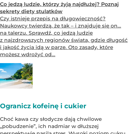
Co jedzą ludzie, którzy żyją najdłużej? Poznaj
sekrety diety stulatków
Czy istnieje przepis na długowieczność?
Naukowcy twierdzą, że tak – i znajduje się on...
na talerzu. Sprawdź, co jedzą ludzie
z najzdrowszych regionów świata, gdzie długość
i jakość życia idą w parze. Oto zasady, które
możesz wdrożyć od...
Ogranicz kofeinę i cukier
Choć kawa czy słodycze dają chwilowe
„pobudzenie”, ich nadmiar w dłuższej
perspektywie nasila stres. Wysoki poziom cukru