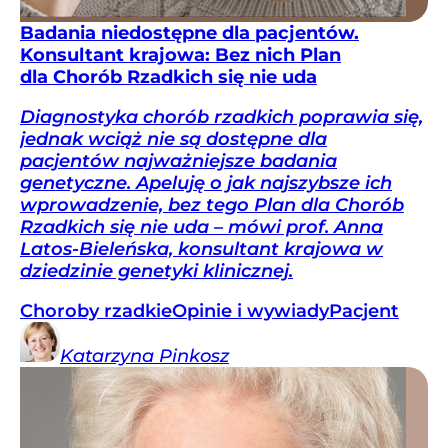
Badania niedostępne dla pacjentów.
Konsultant krajowa: Bez nich Plan
dla Chorób Rzadkich się nie uda
Diagnostyka chorób rzadkich poprawia się,
jednak wciąż nie są dostępne dla
pacjentów najważniejsze badania
genetyczne. Apeluję o jak najszybsze ich
wprowadzenie, bez tego Plan dla Chorób
Rzadkich się nie uda – mówi prof. Anna
Latos-Bieleńska, konsultant krajowa w
dziedzinie genetyki klinicznej.
Choroby rzadkie
Opinie i wywiady
Pacjent
Katarzyna
Pinkosz