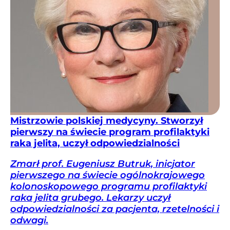
Mistrzowie polskiej medycyny. Stworzył
pierwszy na świecie program profilaktyki
raka jelita, uczył odpowiedzialności
Zmarł prof. Eugeniusz Butruk, inicjator
pierwszego na świecie ogólnokrajowego
kolonoskopowego programu profilaktyki
raka jelita grubego. Lekarzy uczył
odpowiedzialności za pacjenta, rzetelności i
odwagi.