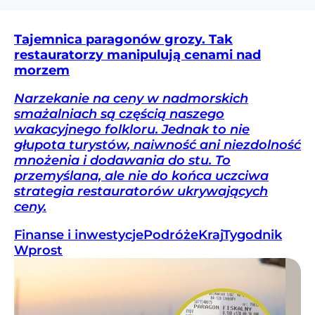
Tajemnica paragonów grozy. Tak
restauratorzy manipulują cenami nad
morzem
Narzekanie na ceny w nadmorskich
smażalniach są częścią naszego
wakacyjnego folkloru. Jednak to nie
głupota turystów, naiwność ani niezdolność
mnożenia i dodawania do stu. To
przemyślana, ale nie do końca uczciwa
strategia restauratorów ukrywających
ceny.
Finanse i inwestycje
Podróże
Kraj
Tygodnik
Wprost