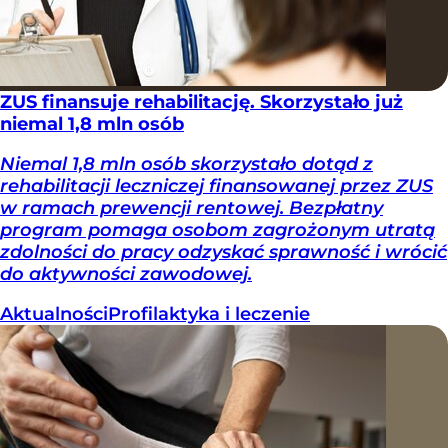
ZUS finansuje rehabilitację. Skorzystało już
niemal 1,8 mln osób
Niemal 1,8 mln osób skorzystało dotąd z
rehabilitacji leczniczej finansowanej przez ZUS
w ramach prewencji rentowej. Bezpłatny
program pomaga osobom zagrożonym utratą
zdolności do pracy odzyskać sprawność i wrócić
do aktywności zawodowej.
Aktualności
Profilaktyka i leczenie