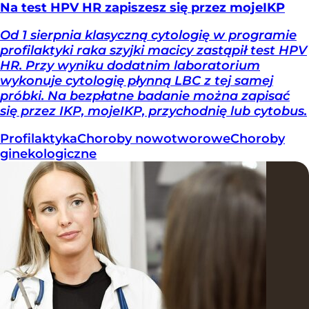
Na test HPV HR zapiszesz się przez mojeIKP
Od 1 sierpnia klasyczną cytologię w programie
profilaktyki raka szyjki macicy zastąpił test HPV
HR. Przy wyniku dodatnim laboratorium
wykonuje cytologię płynną LBC z tej samej
próbki. Na bezpłatne badanie można zapisać
się przez IKP, mojeIKP, przychodnię lub cytobus.
Profilaktyka
Choroby nowotworowe
Choroby
ginekologiczne