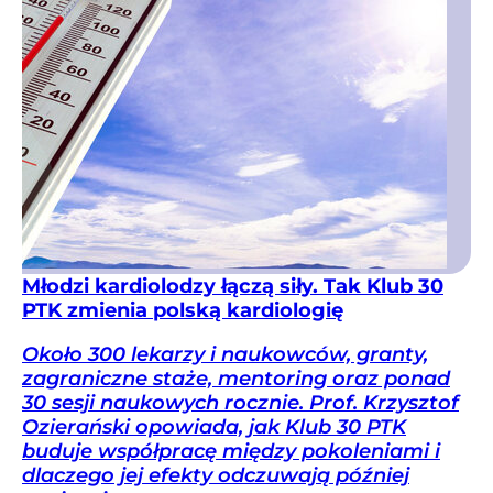
Młodzi kardiolodzy łączą siły. Tak Klub 30
PTK zmienia polską kardiologię
Około 300 lekarzy i naukowców, granty,
zagraniczne staże, mentoring oraz ponad
30 sesji naukowych rocznie. Prof. Krzysztof
Ozierański opowiada, jak Klub 30 PTK
buduje współpracę między pokoleniami i
dlaczego jej efekty odczuwają później