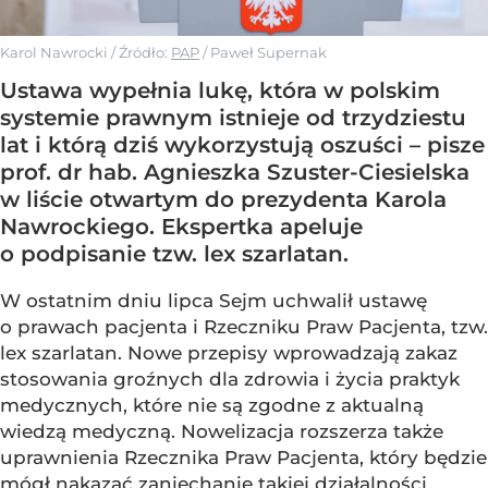
Karol Nawrocki
/ Źródło:
PAP
/
Paweł Supernak
Ustawa wypełnia lukę, która w polskim
systemie prawnym istnieje od trzydziestu
lat i którą dziś wykorzystują oszuści – pisze
prof. dr hab. Agnieszka Szuster-Ciesielska
w liście otwartym do prezydenta Karola
Nawrockiego. Ekspertka apeluje
o podpisanie tzw. lex szarlatan.
W ostatnim dniu lipca Sejm uchwalił ustawę
o prawach pacjenta i Rzeczniku Praw Pacjenta, tzw.
lex szarlatan. Nowe przepisy wprowadzają zakaz
stosowania groźnych dla zdrowia i życia praktyk
medycznych, które nie są zgodne z aktualną
wiedzą medyczną. Nowelizacja rozszerza także
uprawnienia Rzecznika Praw Pacjenta, który będzie
mógł nakazać zaniechanie takiej działalności