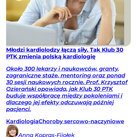
Młodzi kardiolodzy łączą siły. Tak Klub 30
PTK zmienia polską kardiologię
Około 300 lekarzy i naukowców, granty,
zagraniczne staże, mentoring oraz ponad
30 sesji naukowych rocznie. Prof. Krzysztof
Ozierański opowiada, jak Klub 30 PTK
buduje współpracę między pokoleniami i
dlaczego jej efekty odczuwają później
pacjenci.
Kardiologia
Choroby sercowo-naczyniowe
Anna
Kopras-Fijołek