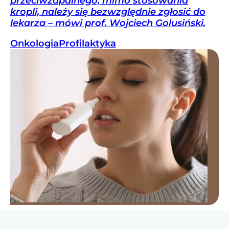
przeciwzapalnego, mimo stosowania
kropli, należy się bezwzględnie zgłosić do
lekarza – mówi prof. Wojciech Golusiński.
Onkologia
Profilaktyka