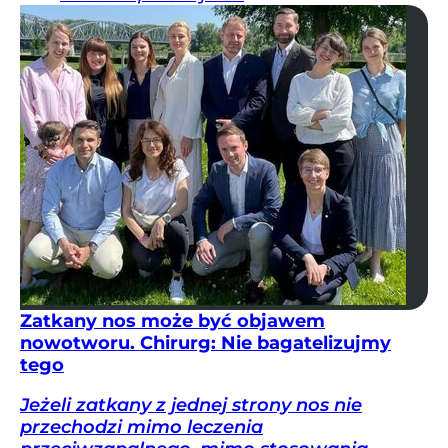
Zatkany nos może być objawem
nowotworu. Chirurg: Nie bagatelizujmy
tego
Jeżeli zatkany z jednej strony nos nie
przechodzi mimo leczenia