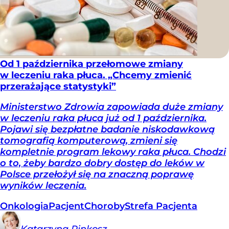
Od 1 października przełomowe zmiany
w leczeniu raka płuca. „Chcemy zmienić
przerażające statystyki”
Ministerstwo Zdrowia zapowiada duże zmiany
w leczeniu raka płuca już od 1 października.
Pojawi się bezpłatne badanie niskodawkową
tomografią komputerową, zmieni się
kompletnie program lekowy raka płuca. Chodzi
o to, żeby bardzo dobry dostęp do leków w
Polsce przełożył się na znaczną poprawę
wyników leczenia.
Onkologia
Pacjent
Choroby
Strefa Pacjenta
Katarzyna
Pinkosz