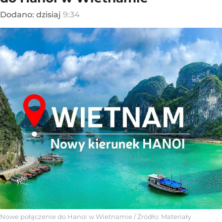
Dodano:
dzisiaj
9:34
Nowe połączenie do Hanoi w Wietnamie
/ Źródło:
Materiały