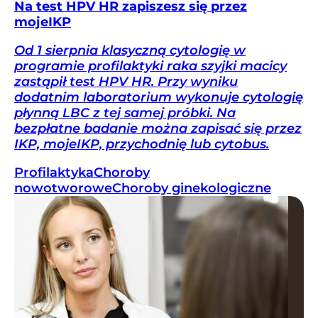
Na test HPV HR zapiszesz się przez
mojeIKP
Od 1 sierpnia klasyczną cytologię w
programie profilaktyki raka szyjki macicy
zastąpił test HPV HR. Przy wyniku
dodatnim laboratorium wykonuje cytologię
płynną LBC z tej samej próbki. Na
bezpłatne badanie można zapisać się przez
IKP, mojeIKP, przychodnię lub cytobus.
Profilaktyka
Choroby
nowotworowe
Choroby ginekologiczne