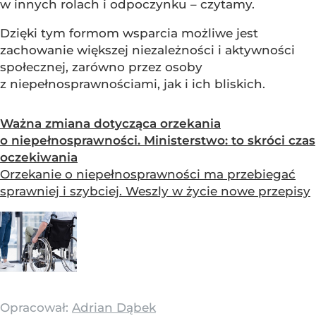
w innych rolach i odpoczynku – czytamy.
Dzięki tym formom wsparcia możliwe jest
zachowanie większej niezależności i aktywności
społecznej, zarówno przez osoby
z niepełnosprawnościami, jak i ich bliskich.
Ważna zmiana dotycząca orzekania
o niepełnosprawności. Ministerstwo: to skróci czas
oczekiwania
Orzekanie o niepełnosprawności ma przebiegać
sprawniej i szybciej. Weszly w życie nowe przepisy
Opracował:
Adrian Dąbek