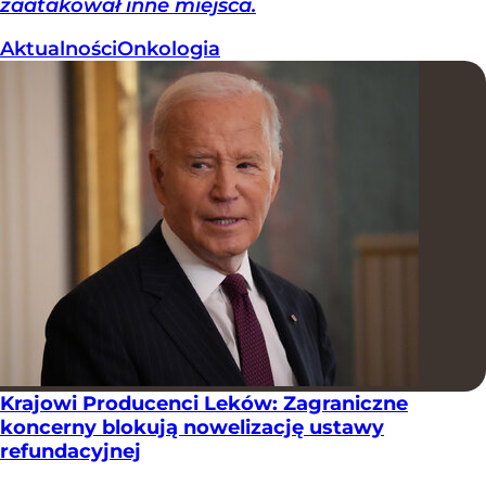
zaatakował inne miejsca.
Aktualności
Onkologia
Krajowi Producenci Leków: Zagraniczne
koncerny blokują nowelizację ustawy
refundacyjnej