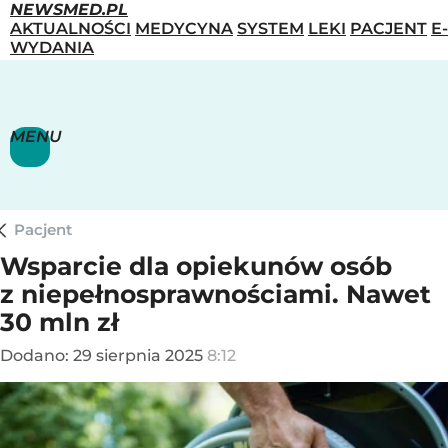
NEWSMED.PL
AKTUALNOŚCI
MEDYCYNA
SYSTEM
LEKI
PACJENT
E-
WYDANIA
MENU
Pacjent
Wsparcie dla opiekunów osób
z niepełnosprawnościami. Nawet
30 mln zł
Dodano:
29
sierpnia
2025
8:12