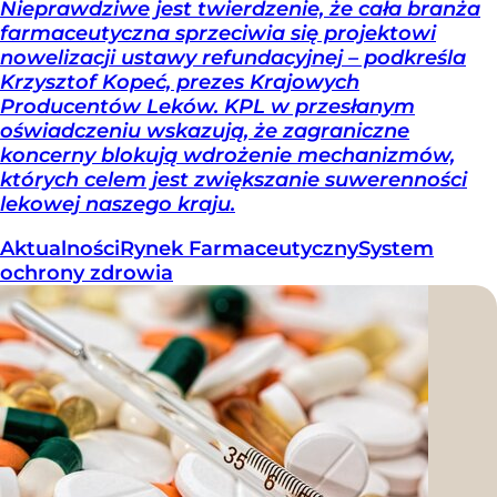
Nieprawdziwe jest twierdzenie, że cała branża
farmaceutyczna sprzeciwia się projektowi
nowelizacji ustawy refundacyjnej – podkreśla
Krzysztof Kopeć, prezes Krajowych
Producentów Leków. KPL w przesłanym
oświadczeniu wskazują, że zagraniczne
koncerny blokują wdrożenie mechanizmów,
których celem jest zwiększanie suwerenności
lekowej naszego kraju.
Aktualności
Rynek Farmaceutyczny
System
ochrony zdrowia