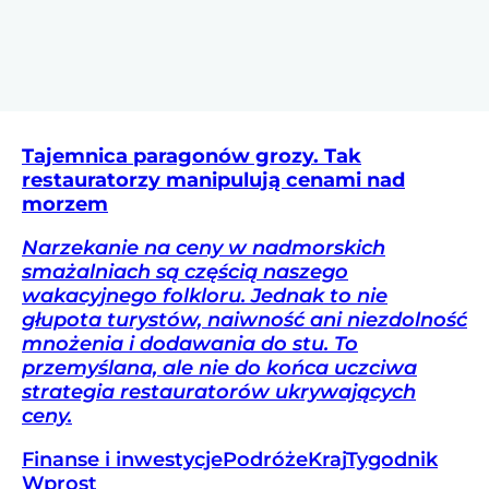
Tajemnica paragonów grozy. Tak
restauratorzy manipulują cenami nad
morzem
Narzekanie na ceny w nadmorskich
smażalniach są częścią naszego
wakacyjnego folkloru. Jednak to nie
głupota turystów, naiwność ani niezdolność
mnożenia i dodawania do stu. To
przemyślana, ale nie do końca uczciwa
strategia restauratorów ukrywających
ceny.
Finanse i inwestycje
Podróże
Kraj
Tygodnik
Wprost