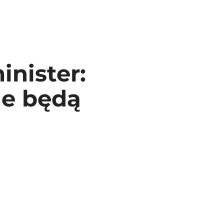
nister:
ie będą