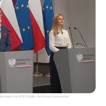
dą rodzić na SOR
Źródło:
Archiwum prywatne