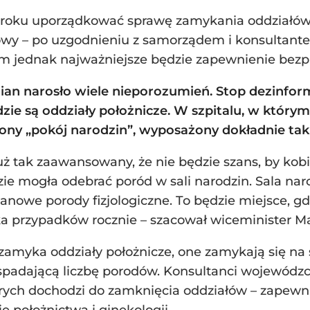
6 roku uporządkować sprawę zamykania oddziałów
wy – po uzgodnieniu z samorządem i konsultant
kim jednak najważniejsze będzie zapewnienie be
n narosło wiele nieporozumień. Stop dezinforma
gdzie są oddziały położnicze. W szpitalu, w któ
ony „pokój narodzin”, wyposażony dokładnie tak
ż tak zaawansowany, że nie będzie szans, by kobi
e mogła odebrać poród w sali narodzin. Sala naro
nowe porody fizjologiczne. To będzie miejsce, gd
lka przypadków rocznie – szacował wiceminister M
 zamyka oddziały położnicze, one zamykają się na 
spadającą liczbę porodów. Konsultanci wojewódzcy
tórych dochodzi do zamknięcia oddziałów – zapew
e położnictwa i ginekologii.