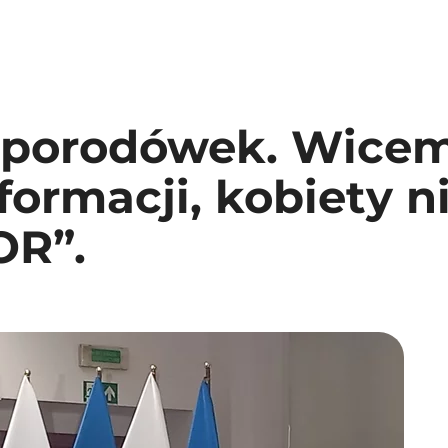
porodówek. Wicemi
formacji, kobiety n
OR”.