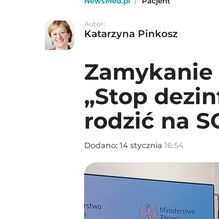
NewsMed.pl
/
Pacjent
Autor:
Katarzyna Pinkosz
Zamykanie 
„Stop dezin
rodzić na S
Dodano:
14
stycznia
16:54