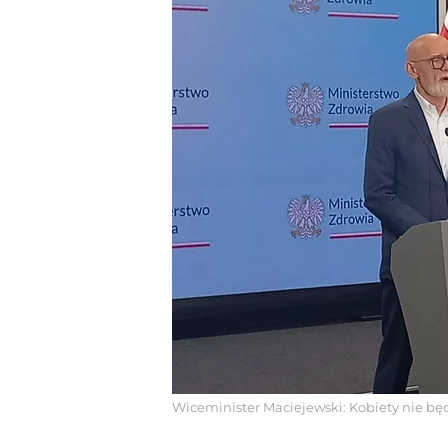
Wiceminister Maciejewski: Kobiety nie bę