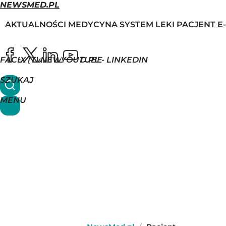
NEWSMED.PL
AKTUALNOŚCI
MEDYCYNA
SYSTEM
LEKI
PACJENT
E
FACEBOOK
X (TWITTER)
NEWSMED.PL - LINKEDIN
YOUTUBE
SZUKAJ
MENU