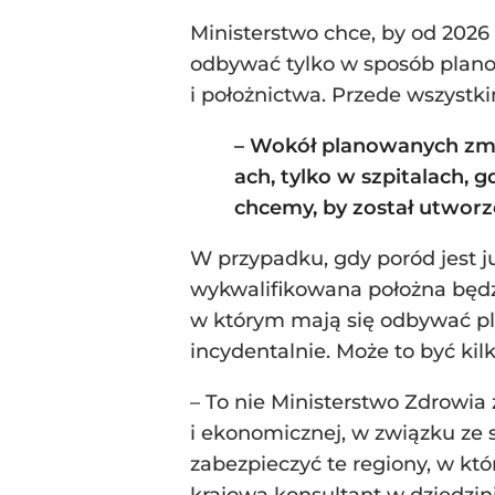
Ministerstwo chce, by od 202
odbywać tylko w sposób plano
i położnictwa. Przede wszyst
– Wokół planowanych zmia
ach, tylko w szpitalach, 
chcemy, by został utworz
W przypadku, gdy poród jest ju
wykwalifikowana położna będzi
w którym mają się odbywać pla
incydentalnie. Może to być ki
– To nie Ministerstwo Zdrowia
i ekonomicznej, w związku ze 
zabezpieczyć te regiony, w k
krajowa konsultant w dziedzini