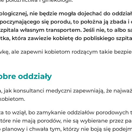
zjologicznej, nie będzie mogła dojechać do oddzia
poczynającego się porodu, to położna ją zbada i o
zpitala własnym transportem. Jeśli nie, to albo 
ka, która zawiezie kobietę do pobliskiego szpita
wkę, ale zapewni kobietom rodzącym takie bezpie
obre oddziały
, jak konsultanci medyczni zapewniają, że najwa
kobietom.
za to wziął, bo zamykanie oddziałów porodowych to 
, które nie mają porodów, nie są wybierane przez 
 planowy i chwała tym, którzy nie boją się podejm