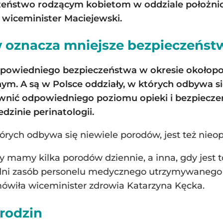
zeństwo rodzącym kobietom w oddziale położni
 wiceminister Maciejewski.
w oznacza mniejsze bezpieczeńst
powiedniego bezpieczeństwa w okresie okołopo
m. A są w Polsce oddziały, w których odbywa si
ewnić odpowiedniego poziomu opieki i bezpiecz
dzinie perinatologii.
rych odbywa się niewiele porodów, jest też nieopł
dy mamy kilka porodów dziennie, a inna, gdy jest t
ni zasób personelu medycznego utrzymywanego w
mówiła wiceminister zdrowia Katarzyna Kęcka.
rodzin