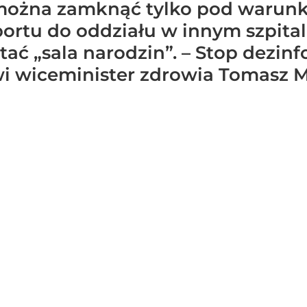
można zamknąć tylko pod warun
ortu do oddziału w innym szpita
ć „sala narodzin”. – Stop dezinfo
i wiceminister zdrowia Tomasz M