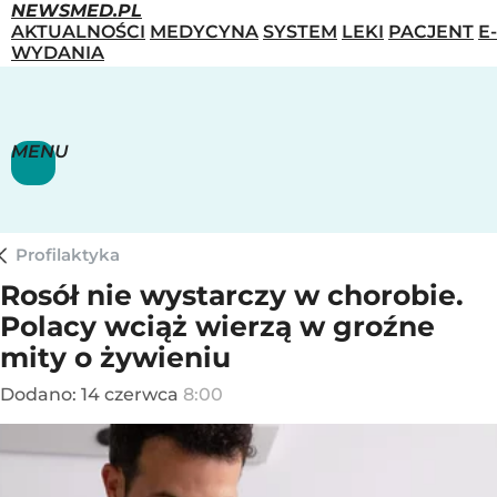
NEWSMED.PL
AKTUALNOŚCI
MEDYCYNA
SYSTEM
LEKI
PACJENT
E-
WYDANIA
MENU
Profilaktyka
Rosół nie wystarczy w chorobie.
Polacy wciąż wierzą w groźne
mity o żywieniu
Dodano:
14
czerwca
8:00