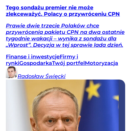
Tego sondażu premier nie może
zlekceważyć. Polacy o przywróceniu CPN
Prawie dwie trzecie Polaków chce
przywrócenia pakietu CPN na dwa ostatnie
tygodnie wakacji – wynika z sondażu dla
„Wprost”. Decyzja w tej sprawie lada dzień.
Finanse i inwestycje
Firmy i
rynki
Gospodarka
Twój portfel
Motoryzacja
Radosław
Święcki