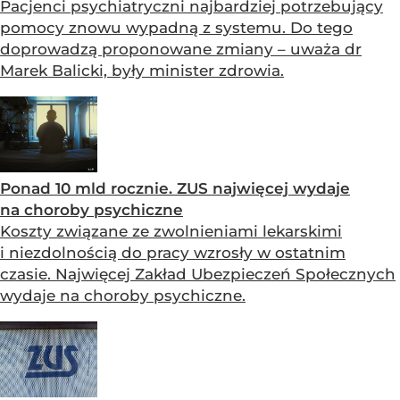
Pacjenci psychiatryczni najbardziej potrzebujący
pomocy znowu wypadną z systemu. Do tego
doprowadzą proponowane zmiany – uważa dr
Marek Balicki, były minister zdrowia.
Ponad 10 mld rocznie. ZUS najwięcej wydaje
na choroby psychiczne
Koszty związane ze zwolnieniami lekarskimi
i niezdolnością do pracy wzrosły w ostatnim
czasie. Najwięcej Zakład Ubezpieczeń Społecznych
wydaje na choroby psychiczne.