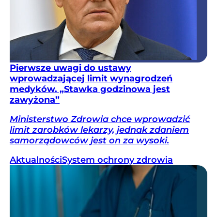
Pierwsze uwagi do ustawy
wprowadzającej limit wynagrodzeń
medyków. „Stawka godzinowa jest
zawyżona”
Ministerstwo Zdrowia chce wprowadzić
limit zarobków lekarzy, jednak zdaniem
samorządowców jest on za wysoki.
Aktualności
System ochrony zdrowia