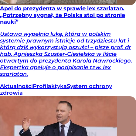
Apel do prezydenta w sprawie lex szarlatan.
„Potrzebny sygnał, że Polska stoi po stronie
nauki”
Ustawa wypełnia lukę, która w polskim
systemie prawnym istnieje od trzydziestu lat i
którą dziś wykorzystują oszuści – pisze prof. dr
hab. Agnieszka Szuster-Ciesielska w liście
otwartym do prezydenta Karola Nawrockiego.
Ekspertka apeluje o podpisanie tzw. lex
szarlatan.
Aktualności
Profilaktyka
System ochrony
zdrowia