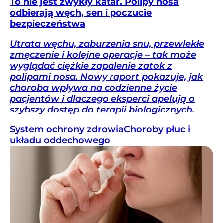
To nie jest zwykły katar. Polipy nosa
odbierają węch, sen i poczucie
bezpieczeństwa
Utrata węchu, zaburzenia snu, przewlekłe
zmęczenie i kolejne operacje – tak może
wyglądać ciężkie zapalenie zatok z
polipami nosa. Nowy raport pokazuje, jak
choroba wpływa na codzienne życie
pacjentów i dlaczego eksperci apelują o
szybszy dostęp do terapii biologicznych.
System ochrony zdrowia
Choroby płuc i
układu oddechowego