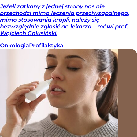
Jeżeli zatkany z jednej strony nos nie
przechodzi mimo leczenia przeciwzapalnego,
mimo stosowania kropli, należy się
bezwzględnie zgłosić do lekarza – mówi prof.
Wojciech Golusiński.
Onkologia
Profilaktyka