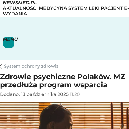
NEWSMED.PL
AKTUALNOŚCI
MEDYCYNA
SYSTEM
LEKI
PACJENT
E-
WYDANIA
MENU
System ochrony zdrowia
Zdrowie psychiczne Polaków. MZ
przedłuża program wsparcia
Dodano:
13
października
2025
11:20