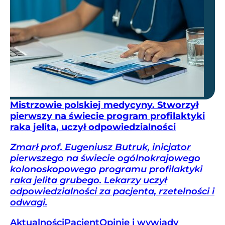
Mistrzowie polskiej medycyny. Stworzył
pierwszy na świecie program profilaktyki
raka jelita, uczył odpowiedzialności
Zmarł prof. Eugeniusz Butruk, inicjator
pierwszego na świecie ogólnokrajowego
kolonoskopowego programu profilaktyki
raka jelita grubego. Lekarzy uczył
odpowiedzialności za pacjenta, rzetelności i
odwagi.
Aktualności
Pacjent
Opinie i wywiady