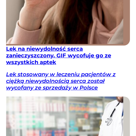
Lek na niewydolność serca
zanieczyszczony. GIF wycofuje go ze
wszystkich aptek
Lek stosowany w leczeniu pacjentów z
ciężką niewydolnością serca został
wycofany ze sprzedaży w Polsce