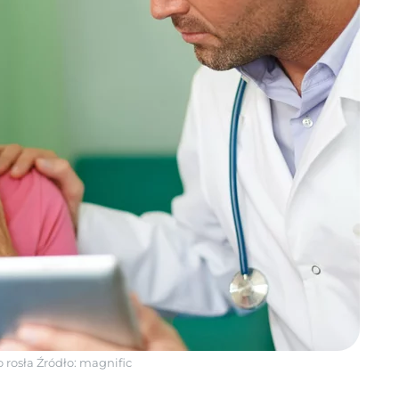
o rosła
Źródło:
magnific