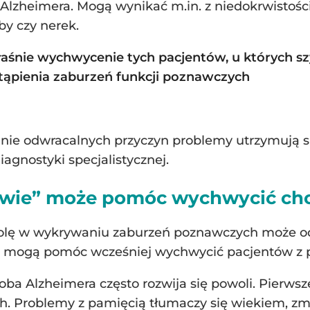
Alzheimera. Mogą wynikać m.in. z niedokrwistośc
y czy nerek.
właśnie wychwycenie tych pacjentów, u których 
ąpienia zaburzeń funkcji poznawczych
lnie odwracalnych przyczyn problemy utrzymują si
iagnostyki specjalistycznej.
owie” może pomóc wychwycić ch
rolę w wykrywaniu zaburzeń poznawczych może o
ęci mogą pomóc wcześniej wychwycić pacjentów z
oroba Alzheimera często rozwija się powoli. Pierw
ich. Problemy z pamięcią tłumaczy się wiekiem, 