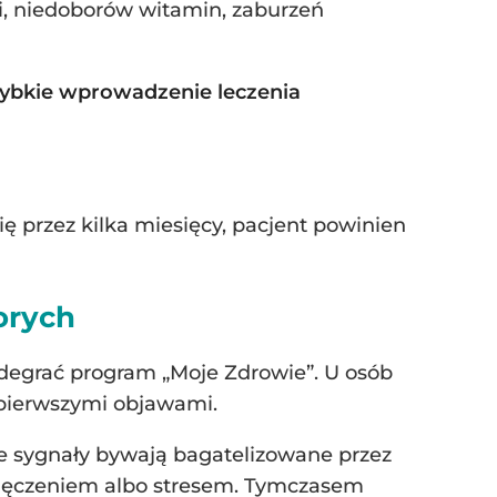
i, niedoborów witamin, zaburzeń
szybkie wprowadzenie leczenia
ę przez kilka miesięcy, pacjent powinien
orych
degrać program „Moje Zdrowie”. U osób
 pierwszymi objawami.
sze sygnały bywają bagatelizowane przez
zmęczeniem albo stresem. Tymczasem