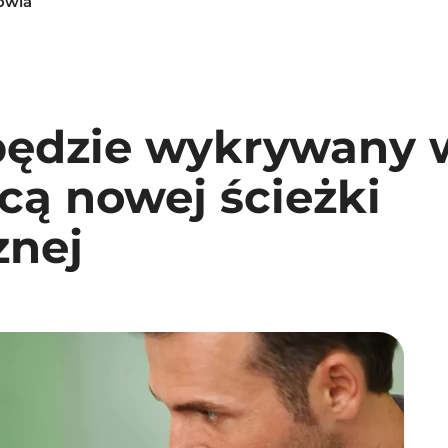
owia
będzie wykrywany 
cą nowej ścieżki
znej