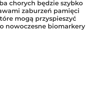
czba chorych będzie szybko
bjawami zaburzeń pamięci
które mogą przyspieszyć
po nowoczesne biomarkery