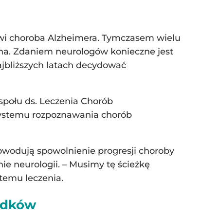
owi choroba Alzheimera. Tymczasem wielu
ana. Zdaniem neurologów konieczne jest
ajbliższych latach decydować
połu ds. Leczenia Chorób
 systemu rozpoznawania chorób
 powodują spowolnienie progresji choroby
nie neurologii. – Musimy tę ścieżkę
stemu leczenia.
padków