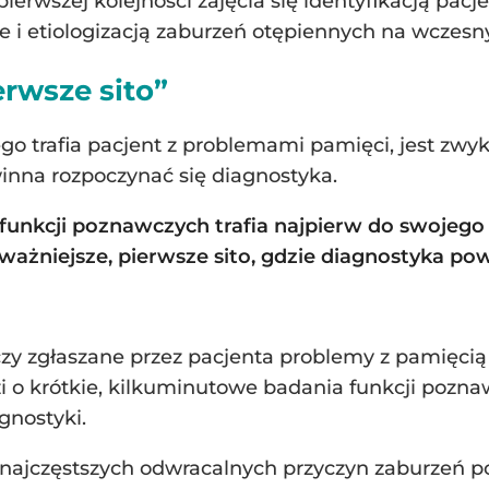
pierwszej kolejności zajęcia się identyfikacją p
 i etiologizacją zaburzeń otępiennych na wczesny
erwsze sito”
o trafia pacjent z problemami pamięci, jest zwy
winna rozpoczynać się diagnostyka.
 funkcji poznawczych trafia najpierw do swojeg
jważniejsze, pierwsze sito, gdzie diagnostyka po
zy zgłaszane przez pacjenta problemy z pamięcią
i o krótkie, kilkuminutowe badania funkcji poz
gnostyki.
 najczęstszych odwracalnych przyczyn zaburzeń 