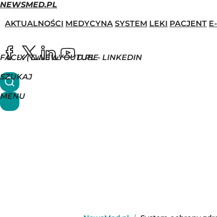
NEWSMED.PL
AKTUALNOŚCI
MEDYCYNA
SYSTEM
LEKI
PACJENT
E
FACEBOOK
X (TWITTER)
NEWSMED.PL - LINKEDIN
YOUTUBE
SZUKAJ
MENU