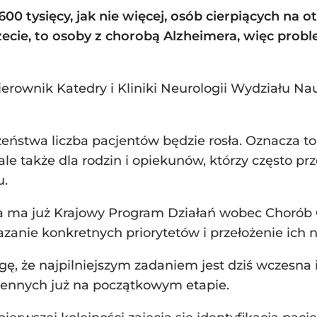
0 tysięcy, jak nie więcej, osób cierpiących na o
zecie, to osoby z chorobą Alzheimera, więc prob
kierownik Katedry i Kliniki Neurologii Wydziału 
zeństwa liczba pacjentów będzie rosła. Oznacza to
le także dla rodzin i opiekunów, którzy często prz
u.
ka ma już Krajowy Program Działań wobec Chorób 
zanie konkretnych priorytetów i przełożenie ich n
gę, że najpilniejszym zadaniem jest dziś wczesna 
ennych już na początkowym etapie.