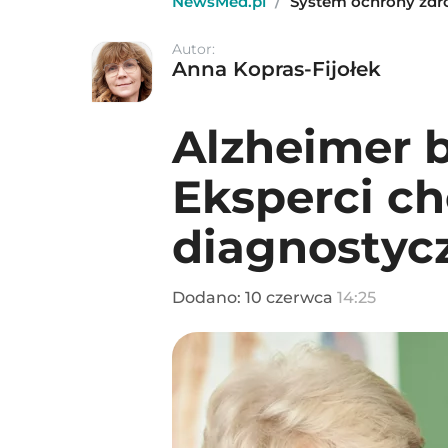
NewsMed.pl
/
System ochrony zdr
Autor:
Anna Kopras-Fijołek
Alzheimer 
Eksperci ch
diagnostyc
Dodano:
10
czerwca
14:25