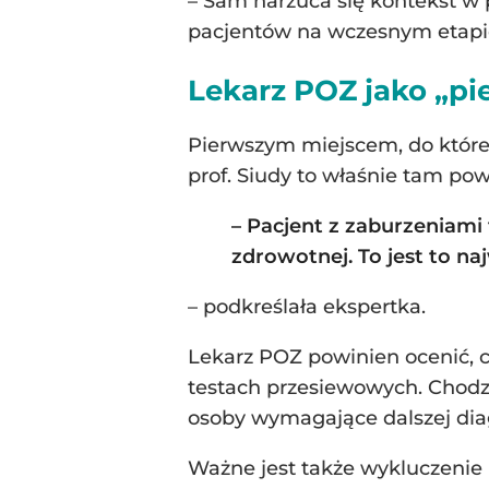
– Sam narzuca się kontekst w 
pacjentów na wczesnym etapie
Lekarz POZ jako „pi
Pierwszym miejscem, do któreg
prof. Siudy to właśnie tam po
– Pacjent z zaburzeniami
zdrowotnej. To jest to na
– podkreślała ekspertka.
Lekarz POZ powinien ocenić, c
testach przesiewowych. Chodz
osoby wymagające dalszej dia
Ważne jest także wykluczenie