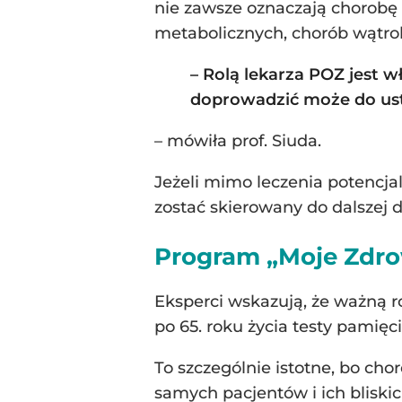
nie zawsze oznaczają chorobę 
metabolicznych, chorób wątrob
– Rolą lekarza POZ jest 
doprowadzić może do ust
– mówiła prof. Siuda.
Jeżeli mimo leczenia potencja
zostać skierowany do dalszej d
Program „Moje Zdr
Eksperci wskazują, że ważną 
po 65. roku życia testy pami
To szczególnie istotne, bo ch
samych pacjentów i ich blisk