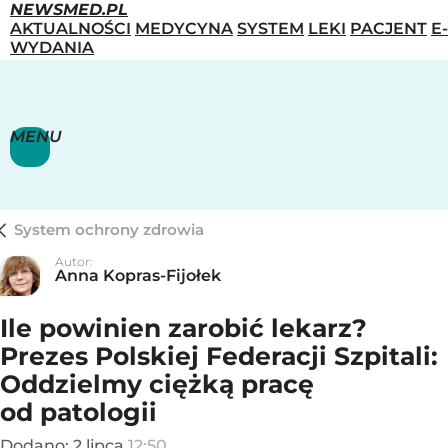
NEWSMED.PL
AKTUALNOŚCI
MEDYCYNA
SYSTEM
LEKI
PACJENT
E-
WYDANIA
MENU
System ochrony zdrowia
Autor:
Anna Kopras-Fijołek
Ile powinien zarobić lekarz?
Prezes Polskiej Federacji Szpitali:
Oddzielmy ciężką pracę
od patologii
Dodano:
2
lipca
12:50