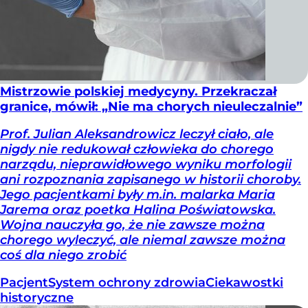
Mistrzowie polskiej medycyny. Przekraczał
granice, mówił: „Nie ma chorych nieuleczalnie”
Prof. Julian Aleksandrowicz leczył ciało, ale
nigdy nie redukował człowieka do chorego
narządu, nieprawidłowego wyniku morfologii
ani rozpoznania zapisanego w historii choroby.
Jego pacjentkami były m.in. malarka Maria
Jarema oraz poetka Halina Poświatowska.
Wojna nauczyła go, że nie zawsze można
chorego wyleczyć, ale niemal zawsze można
coś dla niego zrobić
Pacjent
System ochrony zdrowia
Ciekawostki
historyczne