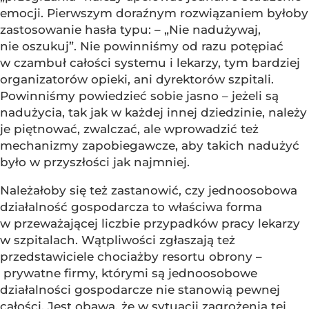
emocji. Pierwszym doraźnym rozwiązaniem byłoby
zastosowanie hasła typu: – „Nie nadużywaj,
nie oszukuj”. Nie powinniśmy od razu potępiać
w czambuł całości systemu i lekarzy, tym bardziej
organizatorów opieki, ani dyrektorów szpitali.
Powinniśmy powiedzieć sobie jasno – jeżeli są
nadużycia, tak jak w każdej innej dziedzinie, należy
je piętnować, zwalczać, ale wprowadzić też
mechanizmy zapobiegawcze, aby takich nadużyć
było w przyszłości jak najmniej.
Należałoby się też zastanowić, czy jednoosobowa
działalność gospodarcza to właściwa forma
w przeważającej liczbie przypadków pracy lekarzy
w szpitalach. Wątpliwości zgłaszają też
przedstawiciele chociażby resortu obrony –
prywatne firmy, którymi są jednoosobowe
działalności gospodarcze nie stanowią pewnej
całości. Jest obawa, że w sytuacji zagrożenia tej