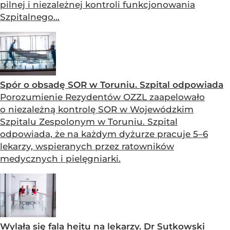
pilnej i niezależnej kontroli funkcjonowania
Szpitalnego...
Spór o obsadę SOR w Toruniu. Szpital odpowiada
Porozumienie Rezydentów OZZL zaapelowało
o niezależną kontrolę SOR w Wojewódzkim
Szpitalu Zespolonym w Toruniu. Szpital
odpowiada, że na każdym dyżurze pracuje 5–6
lekarzy, wspieranych przez ratowników
medycznych i pielęgniarki.
Wylała się fala hejtu na lekarzy. Dr Sutkowski