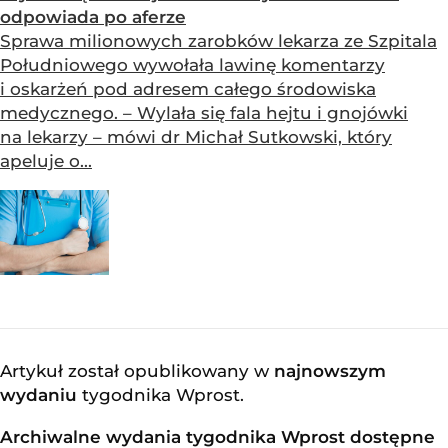
odpowiada po aferze
Sprawa milionowych zarobków lekarza ze Szpitala
Południowego wywołała lawinę komentarzy
i oskarżeń pod adresem całego środowiska
medycznego. – Wylała się fala hejtu i gnojówki
na lekarzy – mówi dr Michał Sutkowski, który
apeluje o...
Artykuł został opublikowany w
najnowszym
wydaniu
tygodnika Wprost
.
Archiwalne wydania tygodnika Wprost dostępne