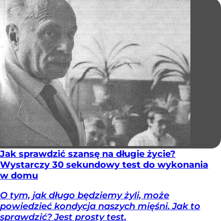
Jak sprawdzić szansę na długie życie?
Wystarczy 30 sekundowy test do wykonania
w domu
O tym, jak długo będziemy żyli, może
powiedzieć kondycja naszych mięśni. Jak to
sprawdzić? Jest prosty test.