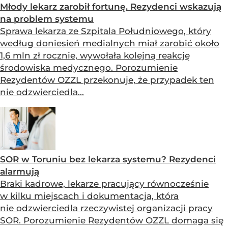
Młody lekarz zarobił fortunę. Rezydenci wskazują
na problem systemu
Sprawa lekarza ze Szpitala Południowego, który
według doniesień medialnych miał zarobić około
1,6 mln zł rocznie, wywołała kolejną reakcję
środowiska medycznego. Porozumienie
Rezydentów OZZL przekonuje, że przypadek ten
nie odzwierciedla...
SOR w Toruniu bez lekarza systemu? Rezydenci
alarmują
Braki kadrowe, lekarze pracujący równocześnie
w kilku miejscach i dokumentacja, która
nie odzwierciedla rzeczywistej organizacji pracy
SOR. Porozumienie Rezydentów OZZL domaga się