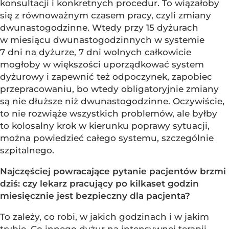
konsultacji i konkretnych procedur. To wiązałoby
się z równoważnym czasem pracy, czyli zmiany
dwunastogodzinne. Wtedy przy 15 dyżurach
w miesiącu dwunastogodzinnych w systemie
7 dni na dyżurze, 7 dni wolnych całkowicie
mogłoby w większości uporządkować system
dyżurowy i zapewnić też odpoczynek, zapobiec
przepracowaniu, bo wtedy obligatoryjnie zmiany
są nie dłuższe niż dwunastogodzinne. Oczywiście,
to nie rozwiąże wszystkich problemów, ale byłby
to kolosalny krok w kierunku poprawy sytuacji,
można powiedzieć całego systemu, szczególnie
szpitalnego.
Najczęściej powracające pytanie pacjentów brzmi
dziś: czy lekarz pracujący po kilkaset godzin
miesięcznie jest bezpieczny dla pacjenta?
To zależy, co robi, w jakich godzinach i w jakim