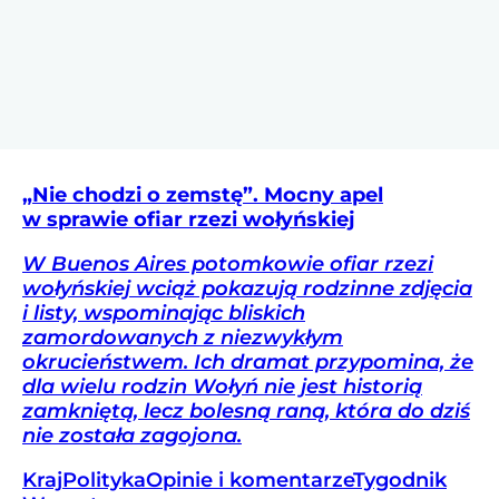
„Nie chodzi o zemstę”. Mocny apel
w sprawie ofiar rzezi wołyńskiej
W Buenos Aires potomkowie ofiar rzezi
wołyńskiej wciąż pokazują rodzinne zdjęcia
i listy, wspominając bliskich
zamordowanych z niezwykłym
okrucieństwem. Ich dramat przypomina, że
dla wielu rodzin Wołyń nie jest historią
zamkniętą, lecz bolesną raną, która do dziś
nie została zagojona.
Kraj
Polityka
Opinie i komentarze
Tygodnik