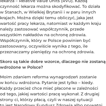
lekarza – Relative Value Units (RVU). Każdą
czynność lekarza można skodyfikować. To działa
w Stanach, w Wielkiej Brytanii i w paru innych
krajach. Można dzięki temu obliczyć, jaka jest
wartość pracy lekarza, natomiast w każdym kraju
należy zastosować współczynnik, przede
wszystkim nakładów na ochronę zdrowia.
Współczynnik, który w Polsce powinien być
zastosowany, oczywiście wynika z tego, ile
przeznaczamy pieniędzy na ochronę zdrowia.
Skoro są takie dobre wzorce, dlaczego nie zostaną
wdrożone w Polsce?
Moim zdaniem reforma wynagrodzeń zostanie
w końcu wdrożona. Pytanie jest tylko – kiedy.
Każdy przecież chce mieć płacone w zależności
od tego, jakiej wartości pracę wykonał. Z drugiej
strony ci, którzy płacą, czyli w naszej sytuacji
to jest Narodowy Fundusz Zdrowia albo prywatni