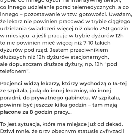
trybie. Co innego dyżur na intensywnej terapii,
co innego udzielanie porad telemedycznych, a co
innego – pozostawanie w tzw. gotowości. Uważam,
że lekarz nie powinien pracować w trybie ciągłego
udzielania świadczeń więcej niż około 250 godzin
w miesiącu, a jeśli pracuje w trybie dyżurów 12h
to nie powinien mieć więcej niż 7-10 takich
dyżurów pod rząd. Jestem przeciwnikiem
dłuższych niż 12h dyżurów stacjonarnych,
ale dopuszczam dłuższe dyżury, np. 12h “pod
telefonem”.
Pacjenci widzą lekarzy, którzy wychodzą o 14-tej
ze szpitala, jadą do innej lecznicy, do innej
poradni, do prywatnego gabinetu. W szpitalu,
powinni być jeszcze kilka godzin – tam mają
płacone za 8 godzin pracy...
To jest sytuacja, która ma miejsce już od dekad.
Dziwi mnie, że przy obecnym statusie cyfryzacji