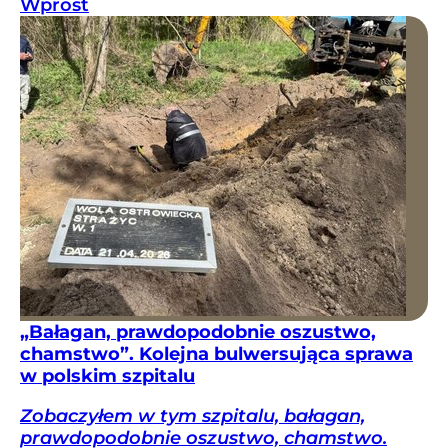
Wprost
„Bałagan, prawdopodobnie oszustwo,
chamstwo”. Kolejna bulwersująca sprawa
w polskim szpitalu
Zobaczyłem w tym szpitalu, bałagan,
prawdopodobnie oszustwo, chamstwo.