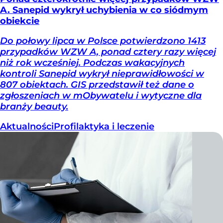
A. Sanepid wykrył uchybienia w co siódmym
obiekcie
Do połowy lipca w Polsce potwierdzono 1413
przypadków WZW A, ponad cztery razy więcej
niż rok wcześniej. Podczas wakacyjnych
kontroli Sanepid wykrył nieprawidłowości w
807 obiektach. GIS przedstawił też dane o
zgłoszeniach w mObywatelu i wytyczne dla
branży beauty.
Aktualności
Profilaktyka i leczenie