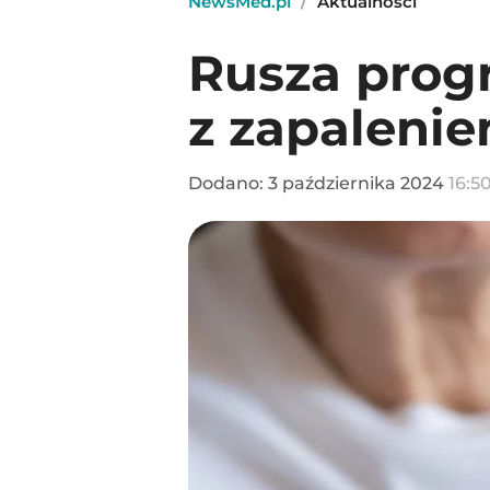
NewsMed.pl
/
Aktualności
Rusza prog
z zapaleni
Dodano:
3
października
2024
16:5