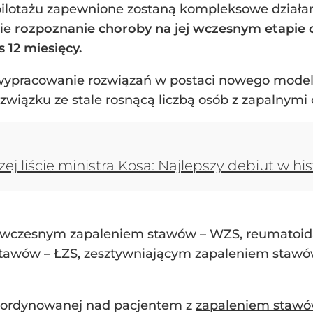
lotażu zapewnione zostaną kompleksowe działan
ie
rozpoznanie choroby na jej wczesnym etapie 
 12 miesięcy.
wypracowanie rozwiązań w postaci nowego modelu
iązku ze stale rosnącą liczbą osób z zapalnymi
ej liście ministra Kosa: Najlepszy debiut w hi
 z wczesnym zapaleniem stawów – WZS, reumatoi
awów – ŁZS, zesztywniającym zapaleniem stawów
oordynowanej nad pacjentem z
zapaleniem staw