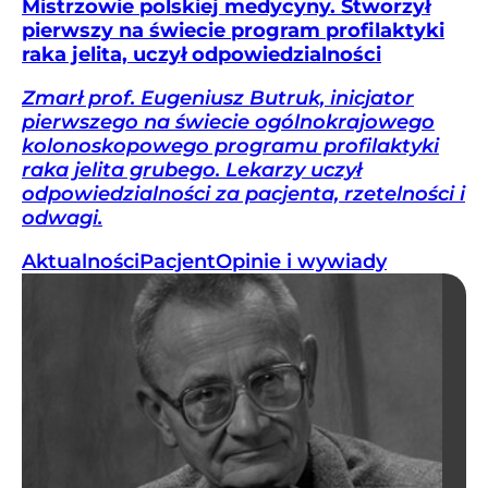
Mistrzowie polskiej medycyny. Stworzył
pierwszy na świecie program profilaktyki
raka jelita, uczył odpowiedzialności
Zmarł prof. Eugeniusz Butruk, inicjator
pierwszego na świecie ogólnokrajowego
kolonoskopowego programu profilaktyki
raka jelita grubego. Lekarzy uczył
odpowiedzialności za pacjenta, rzetelności i
odwagi.
Aktualności
Pacjent
Opinie i wywiady