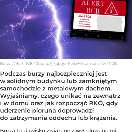
Burza / Alert RCB
/ Źródło:
Pixabay
/
FelixMittermeier / X / RCB
Podczas burzy najbezpieczniej jest
w solidnym budynku lub zamkniętym
samochodzie z metalowym dachem.
Wyjaśniamy, czego unikać na zewnątrz
i w domu oraz jak rozpocząć RKO, gdy
uderzenie pioruna doprowadzi
do zatrzymania oddechu lub krążenia.
Burza to zjawisko związane z wyładowaniami