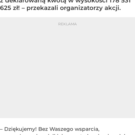
z deklarowaną kwotą w wysokości 178 531
625 zł! – przekazali organizatorzy akcji.
– Dziękujemy! Bez Waszego wsparcia,