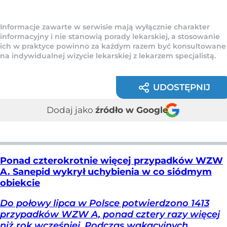
Informacje zawarte w serwisie mają wyłącznie charakter
informacyjny i nie stanowią porady lekarskiej, a stosowanie
ich w praktyce powinno za każdym razem być konsultowane
na indywidualnej wizycie lekarskiej z lekarzem specjalistą.
UDOSTĘPNIJ
Dodaj jako
źródło w Google
Ponad czterokrotnie więcej przypadków WZW
A. Sanepid wykrył uchybienia w co siódmym
obiekcie
Do połowy lipca w Polsce potwierdzono 1413
przypadków WZW A, ponad cztery razy więcej
niż rok wcześniej. Podczas wakacyjnych