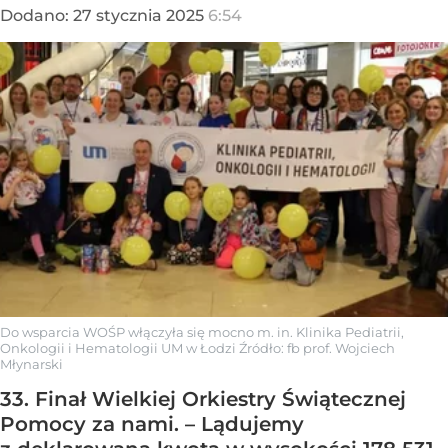
Dodano:
27
stycznia
2025
6:54
Do wsparcia WOŚP włączyła się mocno m. in. Klinika Pediatrii,
Onkologii i Hematologii UM w Łodzi
Źródło:
fb prof. Wojciech
Młynarski
33. Finał Wielkiej Orkiestry Świątecznej
Pomocy za nami. – Lądujemy