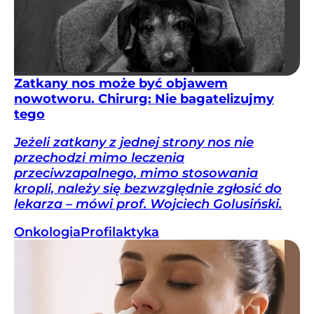
Zatkany nos może być objawem
nowotworu. Chirurg: Nie bagatelizujmy
tego
Jeżeli zatkany z jednej strony nos nie
przechodzi mimo leczenia
przeciwzapalnego, mimo stosowania
kropli, należy się bezwzględnie zgłosić do
lekarza – mówi prof. Wojciech Golusiński.
Onkologia
Profilaktyka