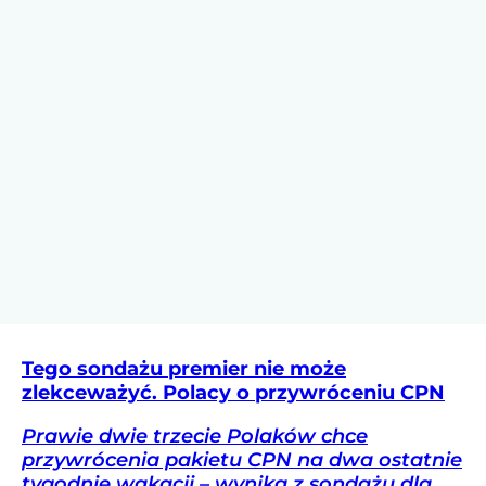
Tego sondażu premier nie może
zlekceważyć. Polacy o przywróceniu CPN
Prawie dwie trzecie Polaków chce
przywrócenia pakietu CPN na dwa ostatnie
tygodnie wakacji – wynika z sondażu dla