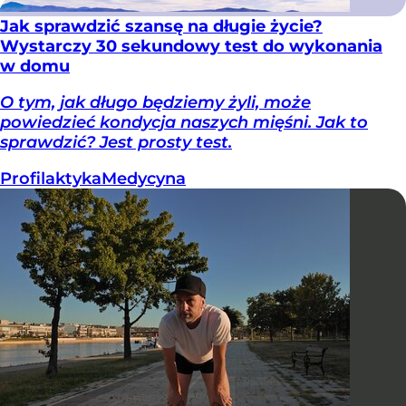
Jak sprawdzić szansę na długie życie?
Wystarczy 30 sekundowy test do wykonania
w domu
O tym, jak długo będziemy żyli, może
powiedzieć kondycja naszych mięśni. Jak to
sprawdzić? Jest prosty test.
Profilaktyka
Medycyna