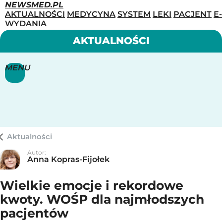
NEWSMED.PL
AKTUALNOŚCI
MEDYCYNA
SYSTEM
LEKI
PACJENT
E-
WYDANIA
AKTUALNOŚCI
MENU
Aktualności
Autor:
Anna Kopras-Fijołek
Wielkie emocje i rekordowe
kwoty. WOŚP dla najmłodszych
pacjentów