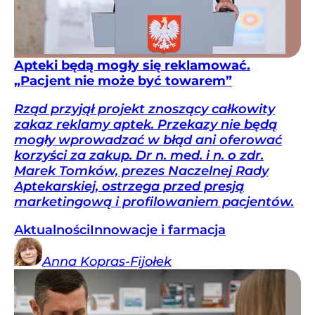
Apteki będą mogły się reklamować.
„Pacjent nie może być towarem”
Rząd przyjął projekt znoszący całkowity
zakaz reklamy aptek. Przekazy nie będą
mogły wprowadzać w błąd ani oferować
korzyści za zakup. Dr n. med. i n. o zdr.
Marek Tomków, prezes Naczelnej Rady
Aptekarskiej, ostrzega przed presją
marketingową i profilowaniem pacjentów.
Aktualności
Innowacje i farmacja
Anna
Kopras-Fijołek