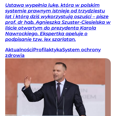
Ustawa wypełnia lukę, która w polskim
systemie prawnym istnieje od trzydziestu
lat i którą dziś wykorzystują oszuści – pisze
prof. dr hab. Agnieszka Szuster-Ciesielska w
liście otwartym do prezydenta Karola
Nawrockiego. Ekspertka apeluje o
podpisanie tzw. lex szarlatan.
Aktualności
Profilaktyka
System ochrony
zdrowia