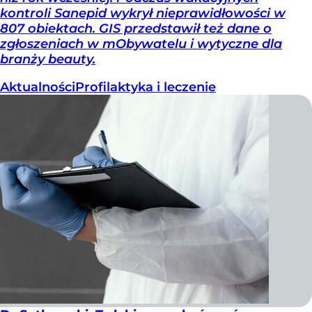
kontroli Sanepid wykrył nieprawidłowości w
807 obiektach. GIS przedstawił też dane o
zgłoszeniach w mObywatelu i wytyczne dla
branży beauty.
Aktualności
Profilaktyka i leczenie