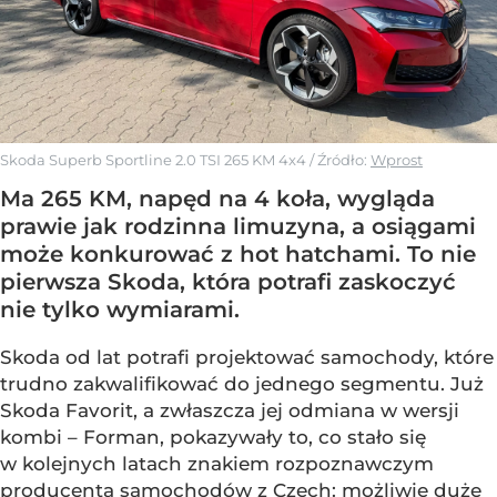
Skoda Superb Sportline 2.0 TSI 265 KM 4x4
/ Źródło:
Wprost
Ma 265 KM, napęd na 4 koła, wygląda
prawie jak rodzinna limuzyna, a osiągami
może konkurować z hot hatchami. To nie
pierwsza Skoda, która potrafi zaskoczyć
nie tylko wymiarami.
Skoda od lat potrafi projektować samochody, które
trudno zakwalifikować do jednego segmentu. Już
Skoda Favorit, a zwłaszcza jej odmiana w wersji
kombi – Forman, pokazywały to, co stało się
w kolejnych latach znakiem rozpoznawczym
producenta samochodów z Czech: możliwie duże