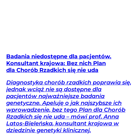
Badania niedostępne dla pacjentów.
Konsultant krajowa: Bez nich Plan
dla Chorób Rzadkich się nie uda
Diagnostyka chorób rzadkich poprawia się,
jednak wciąż nie są dostępne dla
pacjentów najważniejsze badania
genetyczne. Apeluję o jak najszybsze ich
wprowadzenie, bez tego Plan dla Chorób
Rzadkich się nie uda – mówi prof. Anna
Latos-Bieleńska, konsultant krajowa w
dziedzinie genetyki klinicznej.