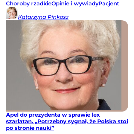
Choroby rzadkie
Opinie i wywiady
Pacjent
Katarzyna
Pinkosz
Apel do prezydenta w sprawie lex
szarlatan. „Potrzebny sygnał, że Polska stoi
po stronie nauki”