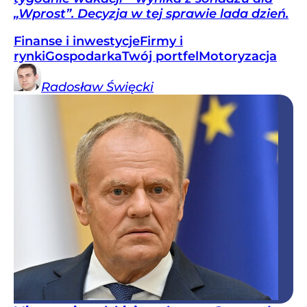
„Wprost”. Decyzja w tej sprawie lada dzień.
Finanse i inwestycje
Firmy i
rynki
Gospodarka
Twój portfel
Motoryzacja
Radosław
Święcki