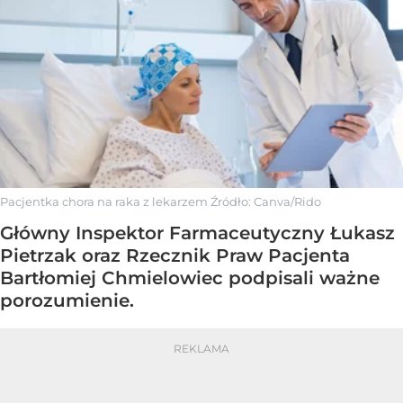
Pacjentka chora na raka z lekarzem
Źródło:
Canva/Rido
Główny Inspektor Farmaceutyczny Łukasz
Pietrzak oraz Rzecznik Praw Pacjenta
Bartłomiej Chmielowiec podpisali ważne
porozumienie.