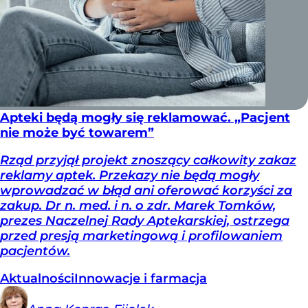
Apteki będą mogły się reklamować. „Pacjent
nie może być towarem”
Rząd przyjął projekt znoszący całkowity zakaz
reklamy aptek. Przekazy nie będą mogły
wprowadzać w błąd ani oferować korzyści za
zakup. Dr n. med. i n. o zdr. Marek Tomków,
prezes Naczelnej Rady Aptekarskiej, ostrzega
przed presją marketingową i profilowaniem
pacjentów.
Aktualności
Innowacje i farmacja