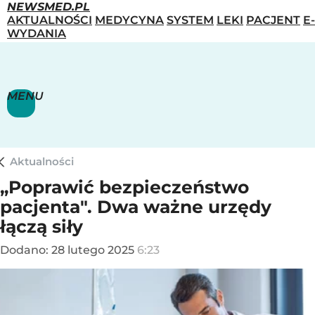
NEWSMED.PL
AKTUALNOŚCI
MEDYCYNA
SYSTEM
LEKI
PACJENT
E-
WYDANIA
MENU
Aktualności
„Poprawić bezpieczeństwo
pacjenta". Dwa ważne urzędy
łączą siły
Dodano:
28
lutego
2025
6:23