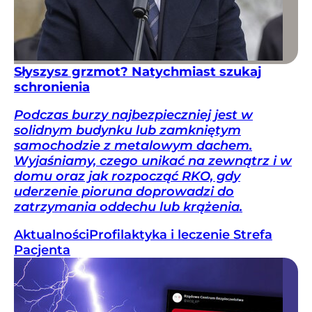
Słyszysz grzmot? Natychmiast szukaj
schronienia
Podczas burzy najbezpieczniej jest w
solidnym budynku lub zamkniętym
samochodzie z metalowym dachem.
Wyjaśniamy, czego unikać na zewnątrz i w
domu oraz jak rozpocząć RKO, gdy
uderzenie pioruna doprowadzi do
zatrzymania oddechu lub krążenia.
Aktualności
Profilaktyka i leczenie
Strefa
Pacjenta