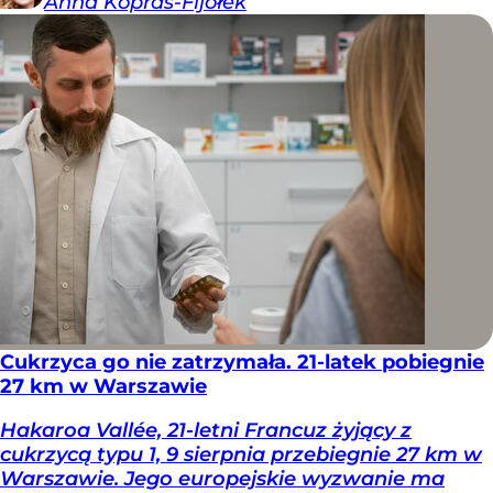
Anna
Kopras-Fijołek
Cukrzyca go nie zatrzymała. 21-latek pobiegnie
27 km w Warszawie
Hakaroa Vallée, 21-letni Francuz żyjący z
cukrzycą typu 1, 9 sierpnia przebiegnie 27 km w
Warszawie. Jego europejskie wyzwanie ma