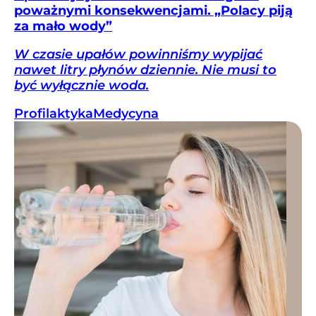
poważnymi konsekwencjami. „Polacy piją
za mało wody”
W czasie upałów powinniśmy wypijać
nawet litry płynów dziennie. Nie musi to
być wyłącznie woda.
Profilaktyka
Medycyna