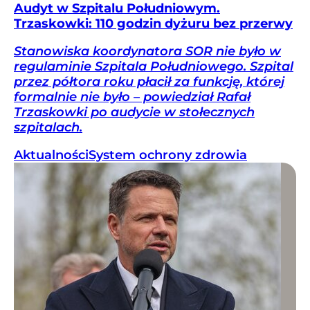
Audyt w Szpitalu Południowym.
Trzaskowki: 110 godzin dyżuru bez przerwy
Stanowiska koordynatora SOR nie było w
regulaminie Szpitala Południowego. Szpital
przez półtora roku płacił za funkcję, której
formalnie nie było – powiedział Rafał
Trzaskowki po audycie w stołecznych
szpitalach.
Aktualności
System ochrony zdrowia