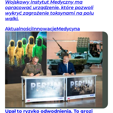
Wojskowy Instytut Medyczny ma
opracować urządzenie, które pozwoli
wykryć zagrożenie toksynami na polu
walki.
Aktualności
Innowacje
Medycyna
Upał to ryzyko odwodnienia. To grozi