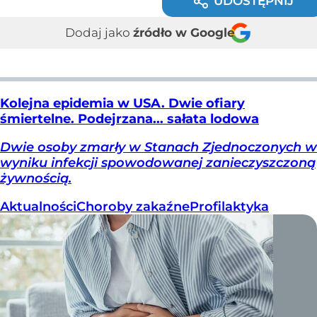
UDOSTĘPNIJ
Dodaj jako
źródło w Google
Kolejna epidemia w USA. Dwie ofiary
śmiertelne. Podejrzana... sałata lodowa
Dwie osoby zmarły w Stanach Zjednoczonych w
wyniku infekcji spowodowanej zanieczyszczoną
żywnością.
Aktualności
Choroby zakaźne
Profilaktyka