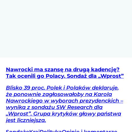
Nawrocki ma szansę na drugą kadencję?
Tak ocenili go Polacy. Sondaż dla „Wprost”
Blisko 39 proc. Polek i Polaków deklaruje,
że ponownie zagłosowałoby na Karola
Nawrockiego w wyborach prezydenckich –
wynika z sondażu SW Research dla
„Wprost”. Grupa krytyków głowy państwa
jest liczniejsza.
Sondaże
Kraj
Polityka
Opinie i komentarze