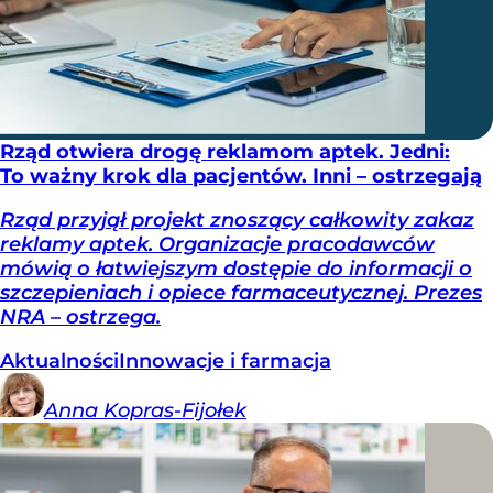
Rząd otwiera drogę reklamom aptek. Jedni:
To ważny krok dla pacjentów. Inni – ostrzegają
Rząd przyjął projekt znoszący całkowity zakaz
reklamy aptek. Organizacje pracodawców
mówią o łatwiejszym dostępie do informacji o
szczepieniach i opiece farmaceutycznej. Prezes
NRA – ostrzega.
Aktualności
Innowacje i farmacja
Anna
Kopras-Fijołek