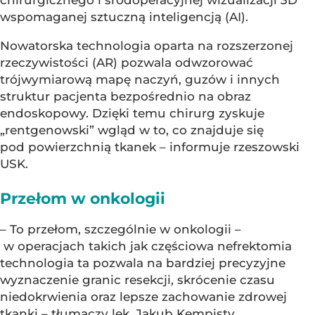
chirurgicznego i śródoperacyjnej wizualizacji 3D
wspomaganej sztuczną inteligencją (AI).
Nowatorska technologia oparta na rozszerzonej
rzeczywistości (AR) pozwala odwzorować
trójwymiarową mapę naczyń, guzów i innych
struktur pacjenta bezpośrednio na obraz
endoskopowy. Dzięki temu chirurg zyskuje
„rentgenowski” wgląd w to, co znajduje się
pod powierzchnią tkanek – informuje rzeszowski
USK.
Przełom w onkologii
– To przełom, szczególnie w onkologii –
w operacjach takich jak częściowa nefrektomia
technologia ta pozwala na bardziej precyzyjne
wyznaczenie granic resekcji, skrócenie czasu
niedokrwienia oraz lepsze zachowanie zdrowej
tkanki – tłumaczy lek. Jakub Kempisty,