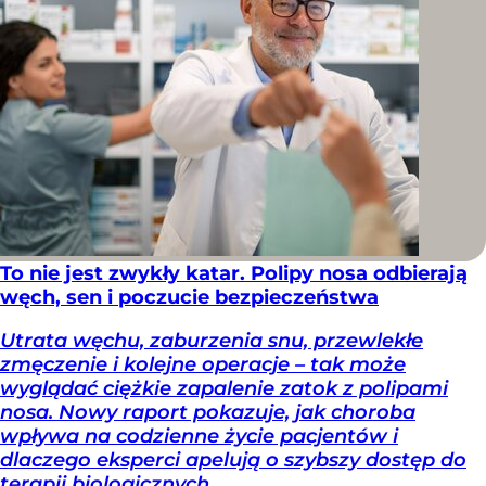
To nie jest zwykły katar. Polipy nosa odbierają
węch, sen i poczucie bezpieczeństwa
Utrata węchu, zaburzenia snu, przewlekłe
zmęczenie i kolejne operacje – tak może
wyglądać ciężkie zapalenie zatok z polipami
nosa. Nowy raport pokazuje, jak choroba
wpływa na codzienne życie pacjentów i
dlaczego eksperci apelują o szybszy dostęp do
terapii biologicznych.