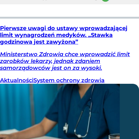
Pierwsze uwagi do ustawy wprowadzającej
limit wynagrodzeń medyków. „Stawka
godzinowa jest zawyżona”
Ministerstwo Zdrowia chce wprowadzić limit
zarobków lekarzy, jednak zdaniem
samorządowców jest on za wysoki.
Aktualności
System ochrony zdrowia