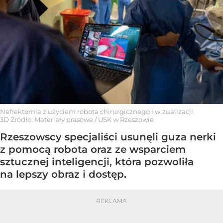
Nefrektomia z użyciem robota chirurgicznego i wizualizacji
3D
Źródło:
Materiały prasowe
/
USK w Rzeszowie
Rzeszowscy specjaliści usunęli guza nerki
z pomocą robota oraz ze wsparciem
sztucznej inteligencji, która pozwoliła
na lepszy obraz i dostęp.