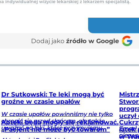
indywidualnej wizycie lekarskiej z lekarzem specjalistą.
Dodaj jako
źródło w Google
Dr Sutkowski: Te leki mogą być
Mistr
groźne w czasie upałów
Stwor
progra
W czasie upałów powinniśmy nie tylko
uczył
chronić się przed słońcem, ale także
Apteki będą mogły się reklamować.
Cukrzy
uważać na leki, które przyjmujemy.
Zmarł 
„Pacjent nie może być towarem”
latek
pierws
w War