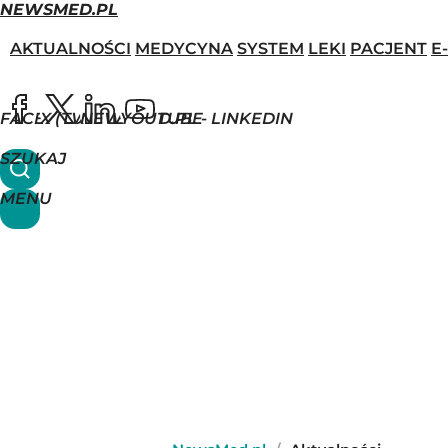
NEWSMED.PL
AKTUALNOŚCI
MEDYCYNA
SYSTEM
LEKI
PACJENT
E
FACEBOOK
X (TWITTER)
NEWSMED.PL - LINKEDIN
YOUTUBE
SZUKAJ
MENU