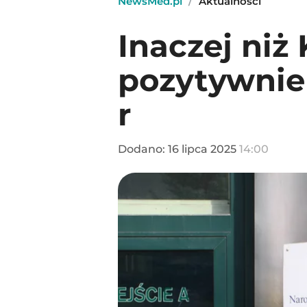
NewsMed.pl
/
Aktualności
Inaczej niż
pozytywnie
r
Dodano:
16
lipca
2025
14:00