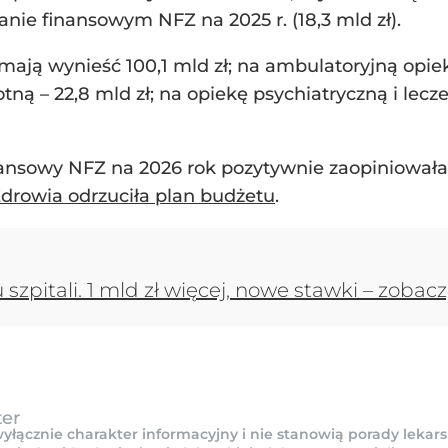
lanie finansowym NFZ na 2025 r. (18,3 mld zł).
mają wynieść 100,1 mld zł; na ambulatoryjną opiekę
 – 22,8 mld zł; na opiekę psychiatryczną i leczen
ansowy NFZ na 2026 rok pozytywnie zaopiniował
drowia odrzuciła plan budżetu
.
zpitali. 1 mld zł więcej, nowe stawki – zobacz
ter
yłącznie charakter informacyjny i nie stanowią porady lekars