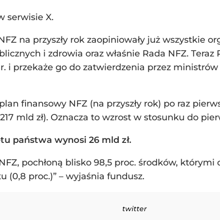
 serwisie X.
Z na przyszły rok zaopiniowały już wszystkie or
icznych i zdrowia oraz właśnie Rada NFZ. Teraz Pr
r. i przekaże go do zatwierdzenia przez ministrów
lan finansowy NFZ (na przyszły rok) po raz pierws
17 mld zł). Oznacza to wzrost w stosunku do pierw
tu państwa wynosi 26 mld zł.
 NFZ, pochłoną blisko 98,5 proc. środków, którym
u (0,8 proc.)” – wyjaśnia fundusz.
twitter