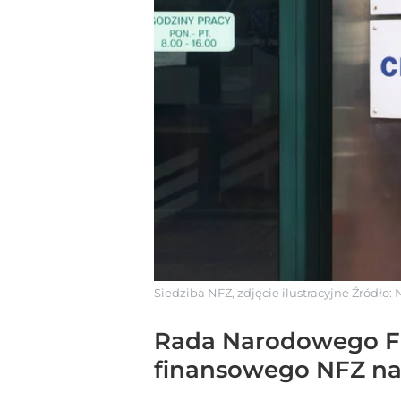
Siedziba NFZ, zdjęcie ilustracyjne
Źródło:
Rada Narodowego Fu
finansowego NFZ na 