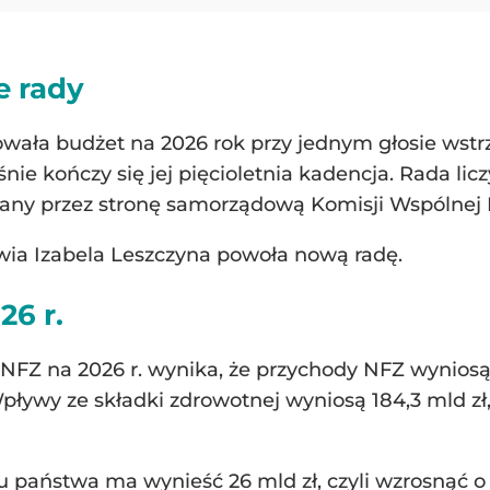
e rady
ała budżet na 2026 rok przy jednym głosie wstrz
śnie kończy się jej pięcioletnia kadencja. Rada l
zany przez stronę samorządową Komisji Wspólnej 
owia Izabela Leszczyna powoła nową radę.
26 r.
FZ na 2026 r. wynika, że przychody NFZ wyniosą 2
ływy ze składki zdrowotnej wyniosą 184,3 mld zł,
państwa ma wynieść 26 mld zł, czyli wzrosnąć o 