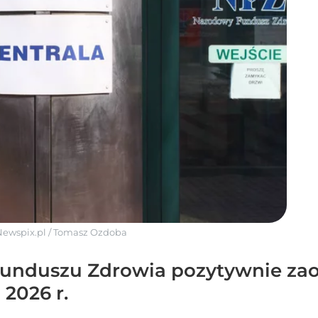
Newspix.pl
/
Tomasz Ozdoba
nduszu Zdrowia pozytywnie zaop
2026 r.