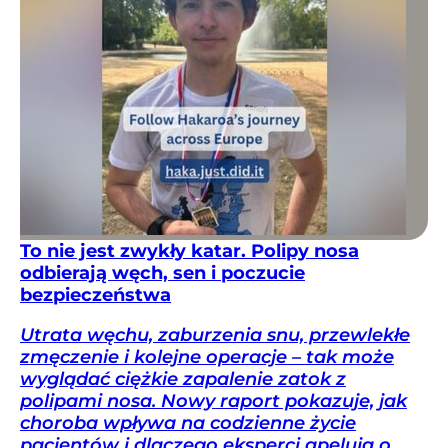
To nie jest zwykły katar. Polipy nosa
odbierają węch, sen i poczucie
bezpieczeństwa
Utrata węchu, zaburzenia snu, przewlekłe
zmęczenie i kolejne operacje – tak może
wyglądać ciężkie zapalenie zatok z
polipami nosa. Nowy raport pokazuje, jak
choroba wpływa na codzienne życie
pacjentów i dlaczego eksperci apelują o