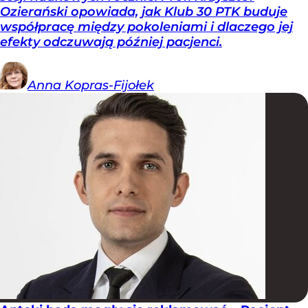
Ozierański opowiada, jak Klub 30 PTK buduje
współpracę między pokoleniami i dlaczego jej
efekty odczuwają później pacjenci.
Anna
Kopras-Fijołek