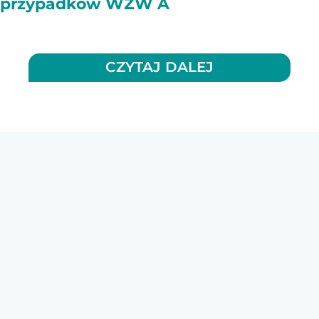
przypadków WZW A
CZYTAJ DALEJ