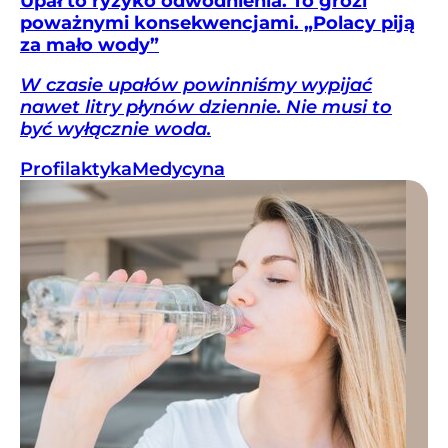
Upał to ryzyko odwodnienia. To grozi
poważnymi konsekwencjami. „Polacy piją
za mało wody”
W czasie upałów powinniśmy wypijać
nawet litry płynów dziennie. Nie musi to
być wyłącznie woda.
Profilaktyka
Medycyna