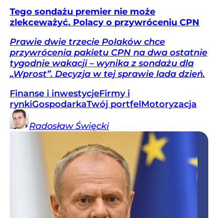
Tego sondażu premier nie może
zlekceważyć. Polacy o przywróceniu CPN
Prawie dwie trzecie Polaków chce
przywrócenia pakietu CPN na dwa ostatnie
tygodnie wakacji – wynika z sondażu dla
„Wprost”. Decyzja w tej sprawie lada dzień.
Finanse i inwestycje
Firmy i
rynki
Gospodarka
Twój portfel
Motoryzacja
Radosław
Święcki