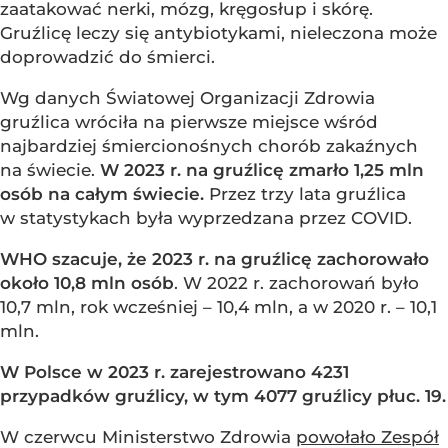
zaatakować nerki, mózg, kręgosłup i skórę.
Gruźlicę leczy się antybiotykami, nieleczona może
doprowadzić do śmierci.
Wg danych Światowej Organizacji Zdrowia
gruźlica wróciła na pierwsze miejsce wśród
najbardziej śmiercionośnych chorób zakaźnych
na świecie.
W 2023 r. na gruźlicę zmarło 1,25 mln
osób na całym świecie.
Przez trzy lata gruźlica
w statystykach była wyprzedzana przez COVID.
WHO szacuje, że 2023 r. na gruźlicę zachorowało
około 10,8 mln osób
. W 2022 r. zachorowań było
10,7 mln, rok wcześniej – 10,4 mln, a w 2020 r. – 10,1
mln.
W Polsce w 2023 r. zarejestrowano 4231
przypadków gruźlicy, w tym 4077 gruźlicy płuc. 19.
W czerwcu Ministerstwo Zdrowia
powołało Zespół