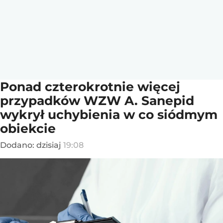
Ponad czterokrotnie więcej
przypadków WZW A. Sanepid
wykrył uchybienia w co siódmym
obiekcie
Dodano:
dzisiaj
19:08