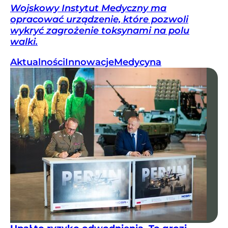
Wojskowy Instytut Medyczny ma
opracować urządzenie, które pozwoli
wykryć zagrożenie toksynami na polu
walki.
Aktualności
Innowacje
Medycyna