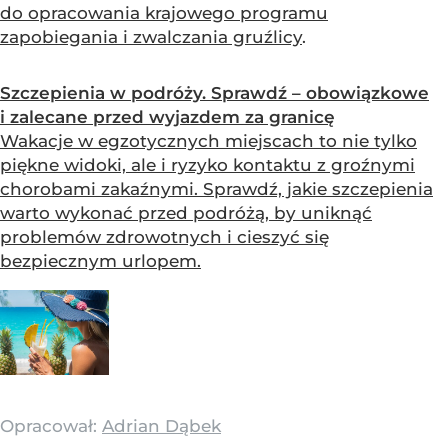
do opracowania krajowego programu
zapobiegania i zwalczania gruźlicy
.
Szczepienia w podróży. Sprawdź – obowiązkowe
i zalecane przed wyjazdem za granicę
Wakacje w egzotycznych miejscach to nie tylko
piękne widoki, ale i ryzyko kontaktu z groźnymi
chorobami zakaźnymi. Sprawdź, jakie szczepienia
warto wykonać przed podróżą, by uniknąć
problemów zdrowotnych i cieszyć się
bezpiecznym urlopem.
Opracował:
Adrian Dąbek