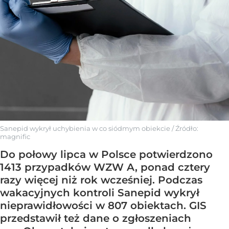
Sanepid wykrył uchybienia w co siódmym obiekcie
/ Źródło:
magnific
Do połowy lipca w Polsce potwierdzono
1413 przypadków WZW A, ponad cztery
razy więcej niż rok wcześniej. Podczas
wakacyjnych kontroli Sanepid wykrył
nieprawidłowości w 807 obiektach. GIS
przedstawił też dane o zgłoszeniach