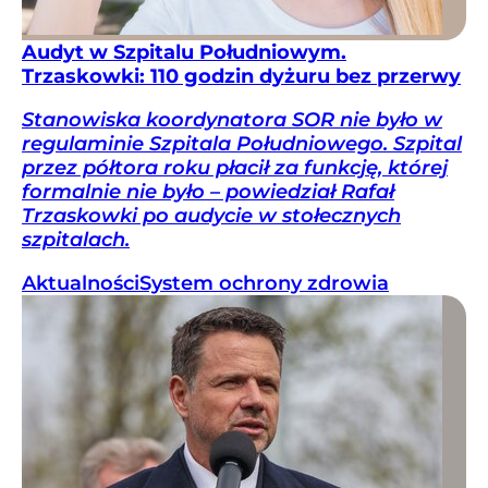
Audyt w Szpitalu Południowym.
Trzaskowki: 110 godzin dyżuru bez przerwy
Stanowiska koordynatora SOR nie było w
regulaminie Szpitala Południowego. Szpital
przez półtora roku płacił za funkcję, której
formalnie nie było – powiedział Rafał
Trzaskowki po audycie w stołecznych
szpitalach.
Aktualności
System ochrony zdrowia