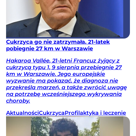
Cukrzyca go nie zatrzymała. 21-latek
pobiegnie 27 km w Warszawie
Hakaroa Vallée, 21-letni Francuz żyjący z
cukrzycą typu 1, 9 sierpnia przebiegnie 27
km w Warszawie. Jego europejskie
wyzwanie ma pokazać, że diagnoza nie
przekreśla marzeń, a także zwrócić uwagę
na potrzebę wcześniejszego wykrywania
choroby.
Aktualności
Cukrzyca
Profilaktyka i leczenie