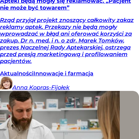
Apteki będą mogły się reklamować. „Pacjent
nie może być towarem”
Rząd przyjął projekt znoszący całkowity zakaz
reklamy aptek. Przekazy nie będą mogły
wprowadzać w błąd ani oferować korzyści za
zakup. Dr n. med. i n. o zdr. Marek Tomków,
prezes Naczelnej Rady Aptekarskiej, ostrzega
przed presją marketingową i profilowaniem
pacjentów.
Aktualności
Innowacje i farmacja
Anna
Kopras-Fijołek