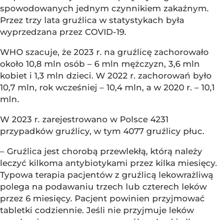
spowodowanych jednym czynnikiem zakaźnym.
Przez trzy lata gruźlica w statystykach była
wyprzedzana przez COVID-19.
WHO szacuje, że 2023 r. na gruźlicę zachorowało
około 10,8 mln osób – 6 mln mężczyzn, 3,6 mln
kobiet i 1,3 mln dzieci. W 2022 r. zachorowań było
10,7 mln, rok wcześniej – 10,4 mln, a w 2020 r. – 10,1
mln.
W 2023 r. zarejestrowano w Polsce 4231
przypadków gruźlicy, w tym 4077 gruźlicy płuc.
– Gruźlica jest chorobą przewlekłą, którą należy
leczyć kilkoma antybiotykami przez kilka miesięcy.
Typowa terapia pacjentów z gruźlicą lekowrażliwą
polega na podawaniu trzech lub czterech leków
przez 6 miesięcy. Pacjent powinien przyjmować
tabletki codziennie. Jeśli nie przyjmuje leków