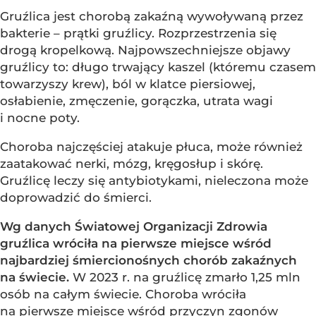
Gruźlica jest chorobą zakaźną wywoływaną przez
bakterie – prątki gruźlicy. Rozprzestrzenia się
drogą kropelkową. Najpowszechniejsze objawy
gruźlicy to: długo trwający kaszel (któremu czasem
towarzyszy krew), ból w klatce piersiowej,
osłabienie, zmęczenie, gorączka, utrata wagi
i nocne poty.
Choroba najczęściej atakuje płuca, może również
zaatakować nerki, mózg, kręgosłup i skórę.
Gruźlicę leczy się antybiotykami, nieleczona może
doprowadzić do śmierci.
Wg danych Światowej Organizacji Zdrowia
gruźlica wróciła na pierwsze miejsce wśród
najbardziej śmiercionośnych chorób zakaźnych
na świecie.
W 2023 r. na gruźlicę zmarło 1,25 mln
osób na całym świecie. Choroba wróciła
na pierwsze miejsce wśród przyczyn zgonów