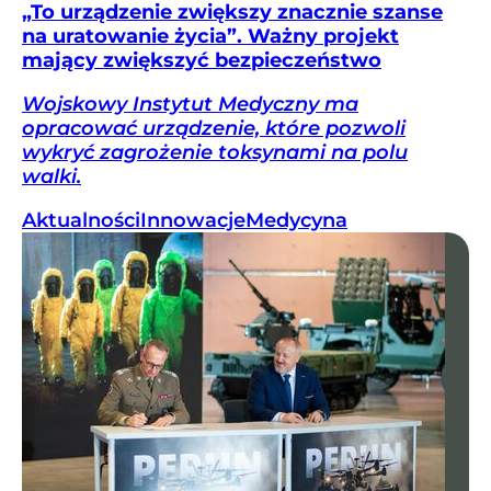
„To urządzenie zwiększy znacznie szanse
na uratowanie życia”. Ważny projekt
mający zwiększyć bezpieczeństwo
Wojskowy Instytut Medyczny ma
opracować urządzenie, które pozwoli
wykryć zagrożenie toksynami na polu
walki.
Aktualności
Innowacje
Medycyna