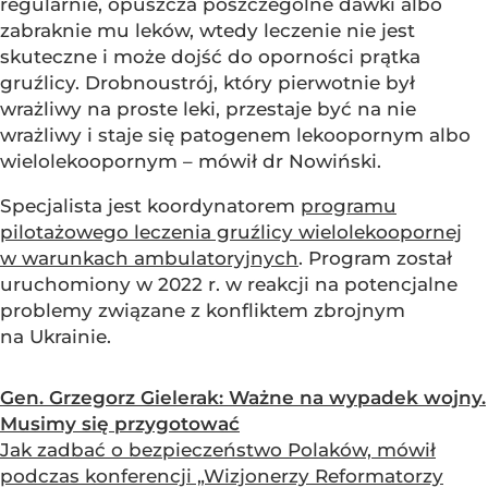
regularnie, opuszcza poszczególne dawki albo
zabraknie mu leków, wtedy leczenie nie jest
skuteczne i może dojść do oporności prątka
gruźlicy. Drobnoustrój, który pierwotnie był
wrażliwy na proste leki, przestaje być na nie
wrażliwy i staje się patogenem lekoopornym albo
wielolekoopornym – mówił dr Nowiński.
Specjalista jest koordynatorem
programu
pilotażowego leczenia gruźlicy wielolekoopornej
w warunkach ambulatoryjnych
. Program został
uruchomiony w 2022 r. w reakcji na potencjalne
problemy związane z konfliktem zbrojnym
na Ukrainie.
Gen. Grzegorz Gielerak: Ważne na wypadek wojny.
Musimy się przygotować
Jak zadbać o bezpieczeństwo Polaków, mówił
podczas konferencji „Wizjonerzy Reformatorzy