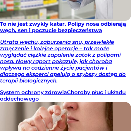
To nie jest zwykły katar. Polipy nosa odbierają
węch, sen i poczucie bezpieczeństwa
Utrata węchu, zaburzenia snu, przewlekłe
zmęczenie i kolejne operacje – tak może
wyglądać ciężkie zapalenie zatok z polipami
nosa. Nowy raport pokazuje, jak choroba
wpływa na codzienne życie pacjentów i
dlaczego eksperci apelują o szybszy dostęp do
terapii biologicznych.
System ochrony zdrowia
Choroby płuc i układu
oddechowego