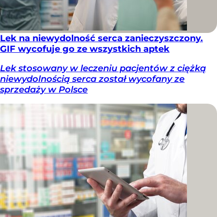
Lek na niewydolność serca zanieczyszczony.
GIF wycofuje go ze wszystkich aptek
Lek stosowany w leczeniu pacjentów z ciężką
niewydolnością serca został wycofany ze
sprzedaży w Polsce