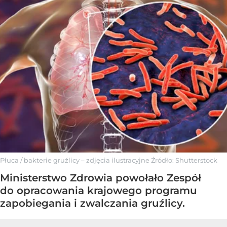
Płuca / bakterie gruźlicy – zdjęcia ilustracyjne
Źródło:
Shutterstock
Ministerstwo Zdrowia powołało Zespół
do opracowania krajowego programu
zapobiegania i zwalczania gruźlicy.