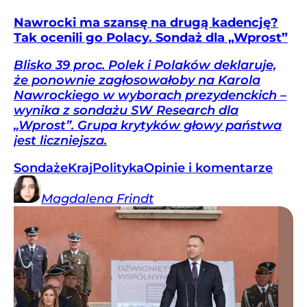
Nawrocki ma szansę na drugą kadencję?
Tak ocenili go Polacy. Sondaż dla „Wprost”
Blisko 39 proc. Polek i Polaków deklaruje,
że ponownie zagłosowałoby na Karola
Nawrockiego w wyborach prezydenckich –
wynika z sondażu SW Research dla
„Wprost”. Grupa krytyków głowy państwa
jest liczniejsza.
Sondaże
Kraj
Polityka
Opinie i komentarze
Magdalena
Frindt