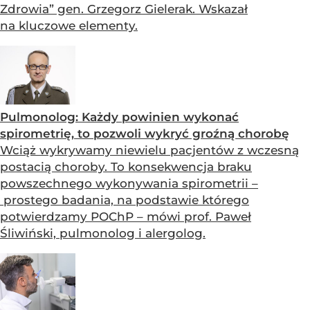
Zdrowia” gen. Grzegorz Gielerak. Wskazał
na kluczowe elementy.
Pulmonolog: Każdy powinien wykonać
spirometrię, to pozwoli wykryć groźną chorobę
Wciąż wykrywamy niewielu pacjentów z wczesną
postacią choroby. To konsekwencja braku
powszechnego wykonywania spirometrii –
prostego badania, na podstawie którego
potwierdzamy POChP – mówi prof. Paweł
Śliwiński, pulmonolog i alergolog.