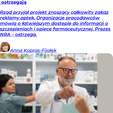
ostrzegają
Rząd przyjął projekt znoszący całkowity zakaz
reklamy aptek. Organizacje pracodawców
mówią o łatwiejszym dostępie do informacji o
szczepieniach i opiece farmaceutycznej. Prezes
NRA – ostrzega.
Anna
Kopras-Fijołek