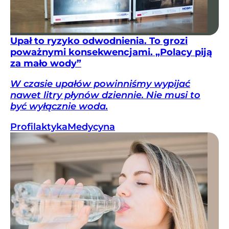
Upał to ryzyko odwodnienia. To grozi
poważnymi konsekwencjami. „Polacy piją
za mało wody”
W czasie upałów powinniśmy wypijać
nawet litry płynów dziennie. Nie musi to
być wyłącznie woda.
Profilaktyka
Medycyna