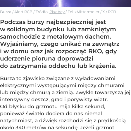
Burza / Alert RCB
/ Źródło:
Pixabay
/
FelixMittermeier / X / RCB
Podczas burzy najbezpieczniej jest
w solidnym budynku lub zamkniętym
samochodzie z metalowym dachem.
Wyjaśniamy, czego unikać na zewnątrz
i w domu oraz jak rozpocząć RKO, gdy
uderzenie pioruna doprowadzi
do zatrzymania oddechu lub krążenia.
Burza to zjawisko związane z wyładowaniami
elektrycznymi występującymi między chmurami
lub między chmurą a ziemią. Zwykle towarzyszą jej
intensywny deszcz, grad i porywisty wiatr.
Od błysku do grzmotu mija kilka sekund,
ponieważ światło dociera do nas niemal
natychmiast, a dźwięk rozchodzi się z prędkością
około 340 metrów na sekundę. Jeżeli grzmot