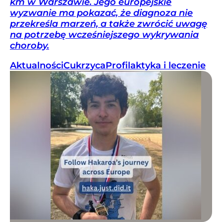
km w Warszawie. Jego europejskie
wyzwanie ma pokazać, że diagnoza nie
przekreśla marzeń, a także zwrócić uwagę
na potrzebę wcześniejszego wykrywania
choroby.
Aktualności
Cukrzyca
Profilaktyka i leczenie