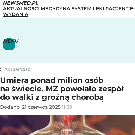
NEWSMED.PL
AKTUALNOŚCI
MEDYCYNA
SYSTEM
LEKI
PACJENT
E-
WYDANIA
MENU
Aktualności
Umiera ponad milion osób
na świecie. MZ powołało zespół
do walki z groźną chorobą
Dodano:
21
czerwca
2025
11:39