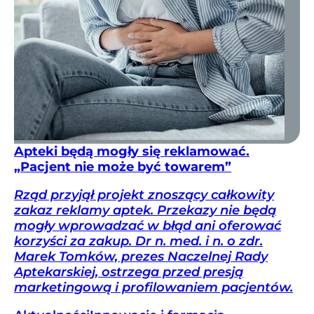
Apteki będą mogły się reklamować.
„Pacjent nie może być towarem”
Rząd przyjął projekt znoszący całkowity
zakaz reklamy aptek. Przekazy nie będą
mogły wprowadzać w błąd ani oferować
korzyści za zakup. Dr n. med. i n. o zdr.
Marek Tomków, prezes Naczelnej Rady
Aptekarskiej, ostrzega przed presją
marketingową i profilowaniem pacjentów.