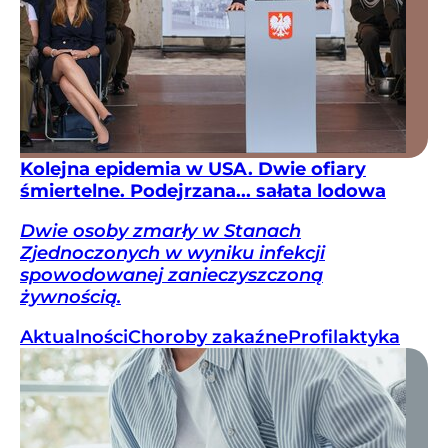
Kolejna epidemia w USA. Dwie ofiary
śmiertelne. Podejrzana... sałata lodowa
Dwie osoby zmarły w Stanach
Zjednoczonych w wyniku infekcji
spowodowanej zanieczyszczoną
żywnością.
Aktualności
Choroby zakaźne
Profilaktyka