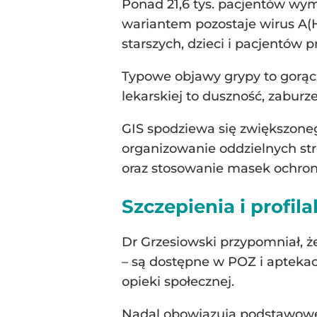
Ponad 21,6 tys. pacjentów wym
wariantem pozostaje wirus A(H
starszych, dzieci i pacjentów 
Typowe objawy grypy to gorącz
lekarskiej to duszność, zabur
GIS spodziewa się zwiększoneg
organizowanie oddzielnych str
oraz stosowanie masek ochro
Szczepienia i profi
Dr Grzesiowski przypomniał, ż
– są dostępne w POZ i apteka
opieki społecznej.
Nadal obowiązują podstawowe 