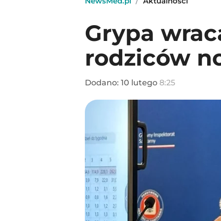
NewsMed.pl
/
Aktualności
Grypa wrac
rodziców 
Dodano:
10
lutego
8:25