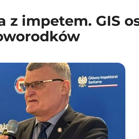
a z impetem. GIS o
noworodków