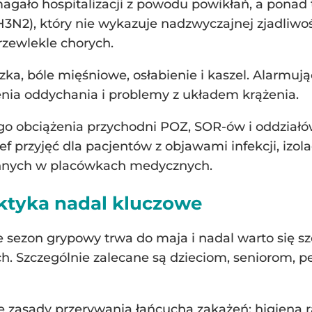
agało hospitalizacji z powodu powikłań, a ponad
3N2), który nie wykazuje nadzwyczajnej zjadliwośc
przewlekle chorych.
ka, bóle mięśniowe, osłabienie i kaszel. Alarmuj
zenia oddychania i problemy z układem krążenia.
o obciążenia przychodni POZ, SOR-ów i oddziałów 
ef przyjęć dla pacjentów z objawami infekcji, izo
nnych w placówkach medycznych.
laktyka nadal kluczowe
e sezon grypowy trwa do maja i nadal warto się s
ch. Szczególnie zalecane są dzieciom, seniorom
zasady przerywania łańcucha zakażeń: higiena rą