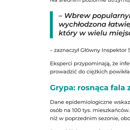
Na średnim poziomie utrzymuj
– Wbrew popularnym
wychłodzona łatwie
który w wielu miejs
– zaznaczył Główny Inspektor 
Eksperci przypominają, że inf
prowadzić do ciężkich powikł
Grypa: rosnąca fala
Dane epidemiologiczne wskazuj
osób na 100 tys. mieszkańców
niż w poprzednim sezonie, obc