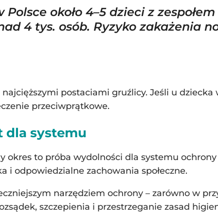
 w Polsce około 4–5 dzieci z zespołem
nad 4 tys. osób. Ryzyko zakażenia n
najcięższymi postaciami gruźlicy. Jeśli u dziecka
leczenie przeciwprątkowe.
st dla systemu
ny okres to próba wydolności dla systemu ochron
ka i odpowiedzialne zachowania społeczne.
teczniejszym narzędziem ochrony – zarówno w przyp
zsądek, szczepienia i przestrzeganie zasad higieny