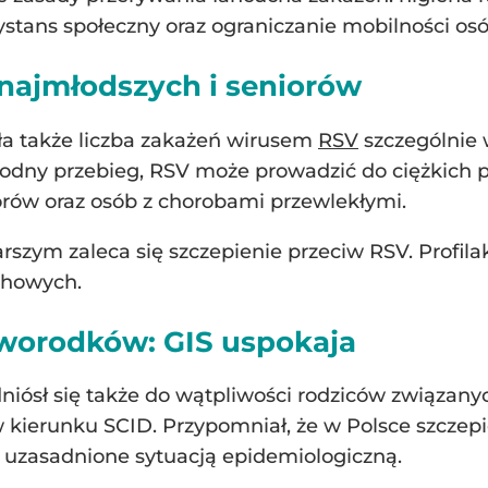
ans społeczny oraz ograniczanie mobilności osób
 najmłodszych i seniorów
ła także liczba zakażeń wirusem
RSV
szczególnie w
odny przebieg, RSV może prowadzić do ciężkich 
iorów oraz osób z chorobami przewlekłymi.
rszym zaleca się szczepienie przeciw RSV. Profil
echowych.
worodków: GIS uspokaja
dniósł się także do wątpliwości rodziców związa
erunku SCID. Przypomniał, że w Polsce szczepien
 uzasadnione sytuacją epidemiologiczną.