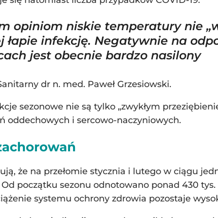
e się natomiast liczba przypadków COVID-19.
 opiniom niskie temperatury nie „
j łapie infekcję. Negatywnie na od
cach jest obecnie bardzo nasilony
Sanitarny dr n. med. Paweł Grzesiowski.
ekcje sezonowe nie są tylko „zwykłym przeziębien
ań oddechowych i sercowo-naczyniowych.
 zachorowań
ą, że na przełomie stycznia i lutego w ciągu je
. Od początku sezonu odnotowano ponad 430 tys.
iążenie systemu ochrony zdrowia pozostaje wysok