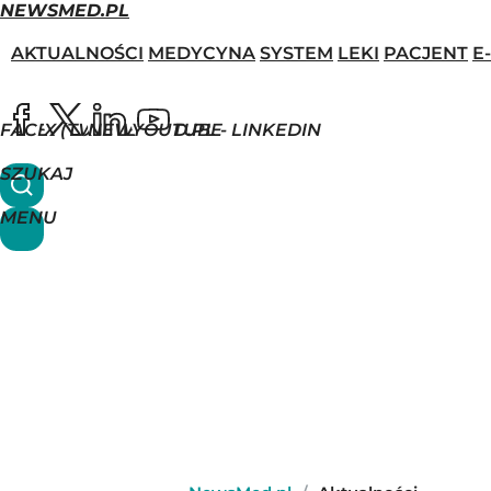
NEWSMED.PL
AKTUALNOŚCI
MEDYCYNA
SYSTEM
LEKI
PACJENT
E
FACEBOOK
X (TWITTER)
NEWSMED.PL - LINKEDIN
YOUTUBE
SZUKAJ
MENU