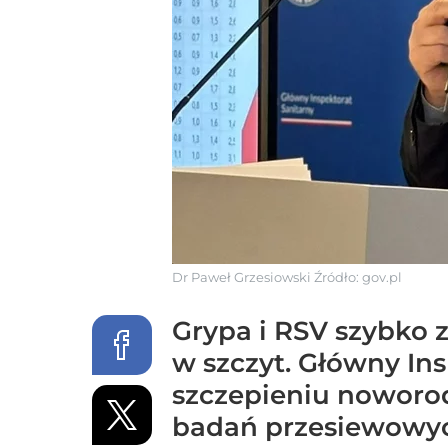
Dr Paweł Grzesiowski
Źródło:
gov.pl
Grypa i RSV szybko z
w szczyt. Główny I
szczepieniu noworod
badań przesiewowyc