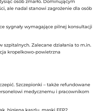
 tysiąc osób zmarło. Dominującym
i, ale nadal stanowi zagrożenie dla osób
ące sygnały wymagające pilnej konsultacji
szpitalnych. Zalecane działania to m.in.
lacja kropelkowo-powietrzna
zczepić. Szczepionki – także refundowane
, personelowi medycznemu i pracownikom
k, higiena kaszlu, maski FFP2