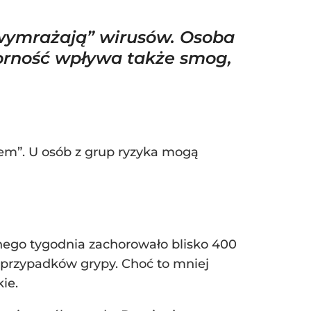
wymrażają” wirusów. Osoba
porność wpływa także smog,
iem”. U osób z grup ryzyka mogą
dnego tygodnia zachorowało blisko 400
 przypadków grypy. Choć to mniej
ie.