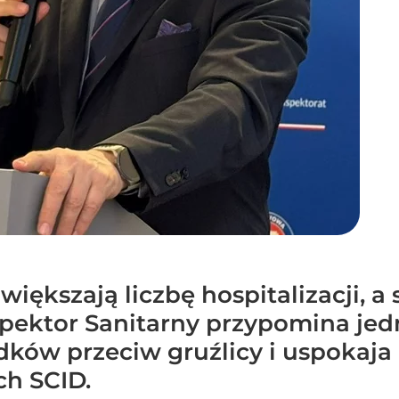
większają liczbę hospitalizacji, 
nspektor Sanitarny przypomina j
ków przeciw gruźlicy i uspokaja
h SCID.