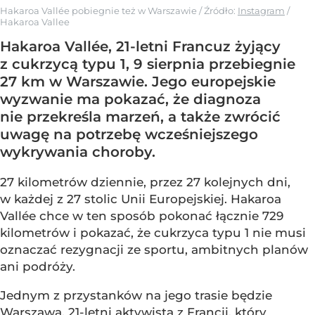
Hakaroa Vallée pobiegnie też w Warszawie
/ Źródło:
Instagram
/
Hakaroa Vallee
Hakaroa Vallée, 21-letni Francuz żyjący
z cukrzycą typu 1, 9 sierpnia przebiegnie
27 km w Warszawie. Jego europejskie
wyzwanie ma pokazać, że diagnoza
nie przekreśla marzeń, a także zwrócić
uwagę na potrzebę wcześniejszego
wykrywania choroby.
27 kilometrów dziennie, przez 27 kolejnych dni,
w każdej z 27 stolic Unii Europejskiej. Hakaroa
Vallée chce w ten sposób pokonać łącznie 729
kilometrów i pokazać, że cukrzyca typu 1 nie musi
oznaczać rezygnacji ze sportu, ambitnych planów
ani podróży.
Jednym z przystanków na jego trasie będzie
Warszawa. 21-letni aktywista z Francji, który