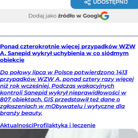
UDOSTĘPNIJ
Dodaj jako
źródło w Google
Ponad czterokrotnie więcej przypadków WZW
A. Sanepid wykrył uchybienia w co siódmym
obiekcie
Do połowy lipca w Polsce potwierdzono 1413
przypadków WZW A, ponad cztery razy więcej
niż rok wcześniej. Podczas wakacyjnych
kontroli Sanepid wykrył nieprawidłowości w
807 obiektach. GIS przedstawił też dane o
zgłoszeniach w mObywatelu i wytyczne dla
branży beauty.
Aktualności
Profilaktyka i leczenie