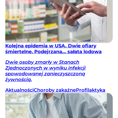
Kolejna epidemia w USA. Dwie ofiary
śmiertelne. Podejrzana... sałata lodowa
Dwie osoby zmarły w Stanach
Zjednoczonych w wyniku infekcji
spowodowanej zanieczyszczoną
żywnością.
Aktualności
Choroby zakaźne
Profilaktyka