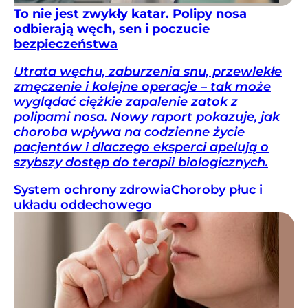
To nie jest zwykły katar. Polipy nosa
odbierają węch, sen i poczucie
bezpieczeństwa
Utrata węchu, zaburzenia snu, przewlekłe
zmęczenie i kolejne operacje – tak może
wyglądać ciężkie zapalenie zatok z
polipami nosa. Nowy raport pokazuje, jak
choroba wpływa na codzienne życie
pacjentów i dlaczego eksperci apelują o
szybszy dostęp do terapii biologicznych.
System ochrony zdrowia
Choroby płuc i
układu oddechowego