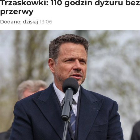
Trzaskowki: 110 godzin dyżuru bez
przerwy
Dodano:
dzisiaj
13:06