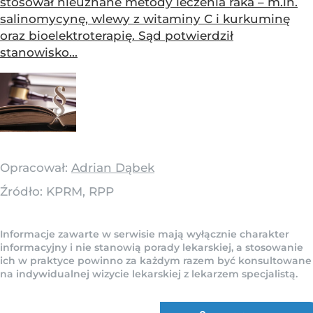
stosował nieuznane metody leczenia raka – m.in.
salinomycynę, wlewy z witaminy C i kurkuminę
oraz bioelektroterapię. Sąd potwierdził
stanowisko...
Opracował:
Adrian Dąbek
Źródło:
KPRM, RPP
Informacje zawarte w serwisie mają wyłącznie charakter
informacyjny i nie stanowią porady lekarskiej, a stosowanie
ich w praktyce powinno za każdym razem być konsultowane
na indywidualnej wizycie lekarskiej z lekarzem specjalistą.