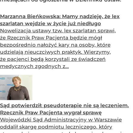
Marzanna Bieńkowska: Mamy nadzieję, że lex
szarlatan wejdzie w życie już niedługo
Nowelizacja ustawy tzw. lex szarlatan sprawi,
że Rzecznik Praw Pacjenta będzie mógł
bezpośrednio nałożyć kary na osoby, które
udzielają nieuczciwych praktyk. Wierzymy,
że pacjenci będą korzystali ze świadczeń
medycznych zgodnych z...
Sąd potwierdził: pseudoterapie nie są leczeniem.
Rzecznik Praw Pacjenta wygrał sprawę
Wojewódzki Sąd Administracyjny w Warszawie
oddalił skargę podmiotu leczniczego, który