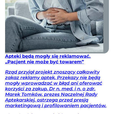
Apteki będą mogły się reklamować.
„Pacjent nie może być towarem”
Rząd przyjął projekt znoszący całkowity
zakaz reklamy aptek. Przekazy nie będą
mogły wprowadzać w błąd ani oferować
korzyści za zakup. Dr n. med. i n. o zdr.
Marek Tomków, prezes Naczelnej Rady
Aptekarskiej, ostrzega przed presją
marketingową i profilowaniem pacjentów.