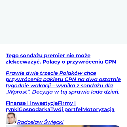
Tego sondażu premier nie może
zlekceważyć. Polacy o przywróceniu CPN
Prawie dwie trzecie Polaków chce
przywrócenia pakietu CPN na dwa ostatnie
tygodnie wakacji – wynika z sondażu dla
„Wprost”. Decyzja w tej sprawie lada dzień.
Finanse i inwestycje
Firmy i
rynki
Gospodarka
Twój portfel
Motoryzacja
Radosław
Święcki