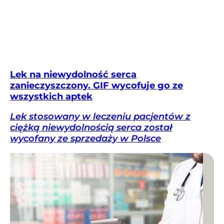
Lek na niewydolność serca
zanieczyszczony. GIF wycofuje go ze
wszystkich aptek
Lek stosowany w leczeniu pacjentów z
ciężką niewydolnością serca został
wycofany ze sprzedaży w Polsce