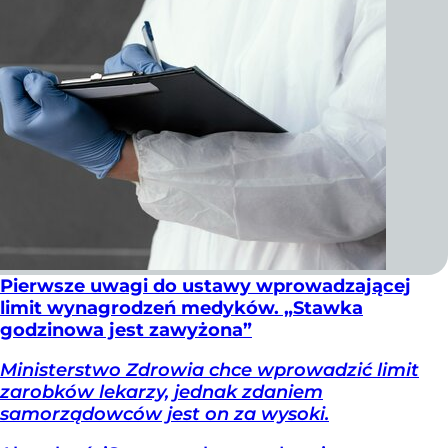
Pierwsze uwagi do ustawy wprowadzającej
limit wynagrodzeń medyków. „Stawka
godzinowa jest zawyżona”
Ministerstwo Zdrowia chce wprowadzić limit
zarobków lekarzy, jednak zdaniem
samorządowców jest on za wysoki.