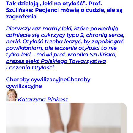
Tak działają „leki na otyłość”. Prof.
Szulińska: Pacjenci mówią o cudzie, ale są
zagrożenia
Pierwszy raz mamy leki, które powodują
cofnięcie się cukrzycy typu 2, chronią serce,
nerki. Otyłość trzeba leczyć, by zapobiegać
powikłaniom, ale leczenie otyłości to nie
tylko leki – mówi prof. Monika Szulińska,
prezes elekt Polskiego Towarzystwa
Leczenia Otyłości.
Choroby cywilizacyjne
Choroby
cywilizacyjne
Katarzyna
Pinkosz