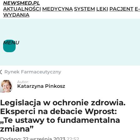
NEWSMED.PL
AKTUALNOŚCI
MEDYCYNA
SYSTEM
LEKI
PACJENT
E-
WYDANIA
MENU
Rynek Farmaceutyczny
Autor:
Katarzyna Pinkosz
Legislacja w ochronie zdrowia.
Eksperci na debacie Wprost:
„Te ustawy to fundamentalna
zmiana”
Dodano:
22
września
2023
22:52