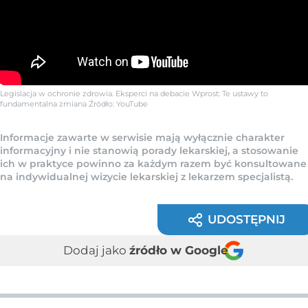
Legislacja w ochronie zdrowia. Eksperci na debacie Wprost: Te ustawy to
fundamentalna zmiana
Źródło:
YouTube
Informacje zawarte w serwisie mają wyłącznie charakter
informacyjny i nie stanowią porady lekarskiej, a stosowanie
ich w praktyce powinno za każdym razem być konsultowane
na indywidualnej wizycie lekarskiej z lekarzem specjalistą.
UDOSTĘPNIJ
Dodaj jako
źródło w Google