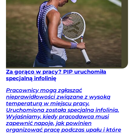
Za gorąco w pracy? PIP uruchomiła
specjalną infolinię
Pracownicy mogą zgłaszać
nieprawidłowości związane z wysoką
temperaturą w miejscu pracy.
Uruchomiona została specjalna infolinia.
Wyjaśniamy, kiedy pracodawca musi
zapewnić napoje, jak powinien
organizować pracę podczas upału i które