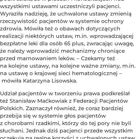
wszystkimi ustawami uczestniczyli pacjenci.
Wyraziła nadzieję, że uchwalone ustawy zmienią
rzeczywistość pacjentów w systemie ochrony
zdrowia. Mówiła też o obawach dotyczących
realizacji niektórych ustaw, m.in. wprowadzającej
bezpłatne leki dla osób 65 plus, zwracając uwagę,
że należy wprowadzić mechanizmy chroniące
przed marnowaniem leków. – Czekamy też
na kolejne ustawy, na kolejne ważne zmiany, m.in.
na ustawę o krajowej sieci hematologicznej –
mówiła Katarzyna Lisowska.
Udział pacjentów w tworzeniu prawa podkreślał
też Stanisław Maćkowiak z Federacji Pacjentów
Polskich. Zaznaczył również, że coraz bardziej
przebija się w systemie głos pacjentów
z chorobami rzadkimi, którzy do tej pory nie byli
słuchani. Jednak dziś pacjenci przede wszystkim
oczekują na realne korzyści z uchwalonych ustaw.