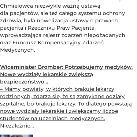
Chmielowca niezwykle ważną ustawą
dla pacjentów, ale też całego systemu ochrony
zdrowia, była nowelizacja ustawy o prawach
pacjenta i Rzeczniku Praw Pacjenta,
wprowadzająca rejestr zdarzeń niepożądanych
oraz Fundusz Kompensacyjny Zdarzeń
Medycznych.
Wiceminister Bromber: Potrzebujemy medyków.
Nowe wydziały lekarskie zwiększą
bezpieczeństwo...
– Mamy powiaty, w których brakuje lekarzy
rodzinnych, zdarza się, że są zamykane odziały
szpitalne, bo brakuje lekarzy. To dlatego powstają
nowe wydziały lekarskie i zwiększamy liczbę
studentów na uczelniach medycznych.
Niezależnie...