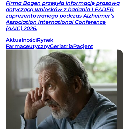
Firma Bogen przesyła informację prasową
dotyczącą wniosków z badania LEADER,
zaprezentowanego podczas Alzheimer’s
Association International Conference
(AAIC) 2026.
Aktualności
Rynek
Farmaceutyczny
Geriatria
Pacjent