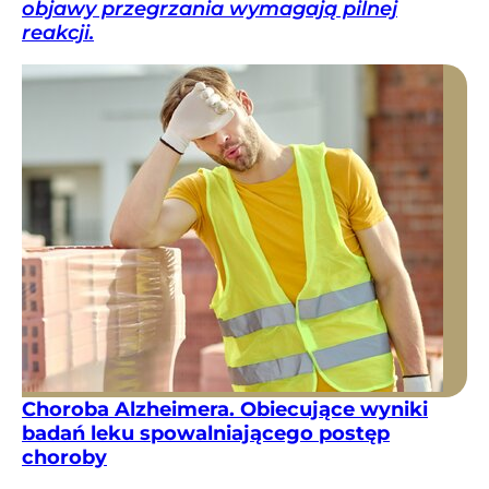
objawy przegrzania wymagają pilnej
reakcji.
Choroba Alzheimera. Obiecujące wyniki
badań leku spowalniającego postęp
choroby