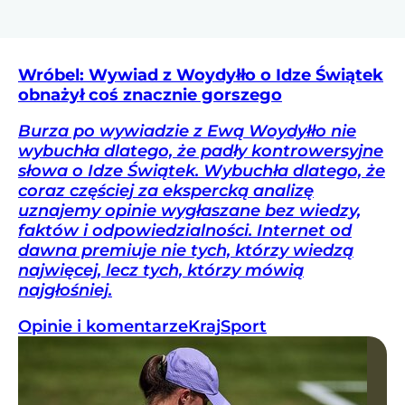
Wróbel: Wywiad z Woydyłło o Idze Świątek
obnażył coś znacznie gorszego
Burza po wywiadzie z Ewą Woydyłło nie
wybuchła dlatego, że padły kontrowersyjne
słowa o Idze Świątek. Wybuchła dlatego, że
coraz częściej za ekspercką analizę
uznajemy opinie wygłaszane bez wiedzy,
faktów i odpowiedzialności. Internet od
dawna premiuje nie tych, którzy wiedzą
najwięcej, lecz tych, którzy mówią
najgłośniej.
Opinie i komentarze
Kraj
Sport