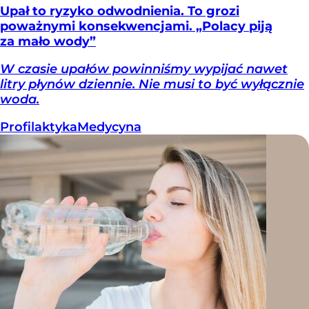
Upał to ryzyko odwodnienia. To grozi
poważnymi konsekwencjami. „Polacy piją
za mało wody”
W czasie upałów powinniśmy wypijać nawet
litry płynów dziennie. Nie musi to być wyłącznie
woda.
Profilaktyka
Medycyna