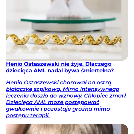
Henio Ostaszewski nie żyje. Dlaczego
dziecięca AML nadal bywa śmiertelna?
Henio Ostaszewski chorował na ostrą
białaczkę szpikową. Mimo intensywnego
leczenia doszło do wznowy. Chłopiec zmarł.
Dziecięca AML może postępować
gwałtownie i pozostaje groźna mimo
postępu terapii.