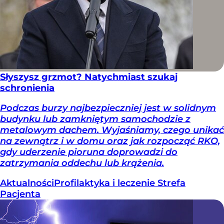
Słyszysz grzmot? Natychmiast szukaj
schronienia
Podczas burzy najbezpieczniej jest w solidnym
budynku lub zamkniętym samochodzie z
metalowym dachem. Wyjaśniamy, czego unikać
na zewnątrz i w domu oraz jak rozpocząć RKO,
gdy uderzenie pioruna doprowadzi do
zatrzymania oddechu lub krążenia.
Aktualności
Profilaktyka i leczenie
Strefa
Pacjenta