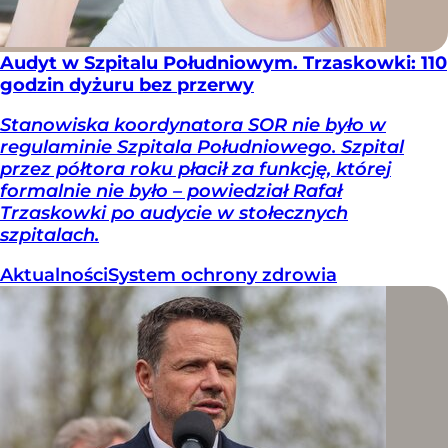
Audyt w Szpitalu Południowym. Trzaskowki: 110
godzin dyżuru bez przerwy
Stanowiska koordynatora SOR nie było w
regulaminie Szpitala Południowego. Szpital
przez półtora roku płacił za funkcję, której
formalnie nie było – powiedział Rafał
Trzaskowki po audycie w stołecznych
szpitalach.
Aktualności
System ochrony zdrowia