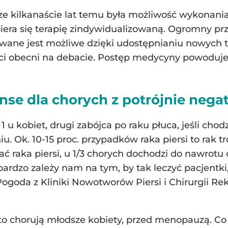
kilkanaście lat temu była możliwość wykonania op
iera się terapię zindywidualizowaną. Ogromny prz
owane jest możliwe dzięki udostępnianiu nowych t
ci obecni na debacie. Postęp medycyny powoduje 
anse dla chorych z potrójnie neg
1 u kobiet, drugi zabójca po raku płuca, jeśli ch
niu. Ok. 10-15 proc. przypadków raka piersi to rak
ać raka piersi, u 1/3 chorych dochodzi do nawrotu 
 bardzo zależy nam na tym, by tak leczyć pacjentk
ogoda z Kliniki Nowotworów Piersi i Chirurgii R
sto chorują młodsze kobiety, przed menopauzą. C