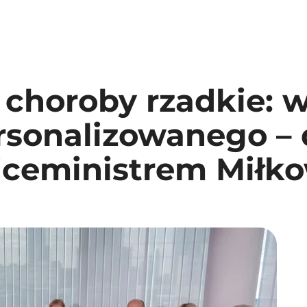
 choroby rzadkie: 
ersonalizowanego –
iceministrem Miłk