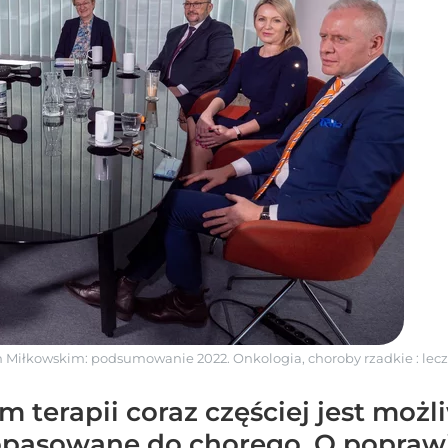
 Miłkowskim: podsumowanie 2022. Onkologia, choroby rzadkie : lec
terapii coraz częściej jest możl
opasowane do chorego. O popraw