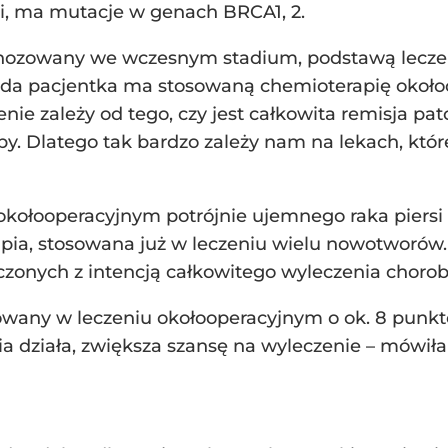
si, ma mutacje w genach BRCA1, 2.
gnozowany we wczesnym stadium, podstawą leczeni
da pacjentka ma stosowaną chemioterapię okołoo
nie zależy od tego, czy jest całkowita remisja patol
y. Dlatego tak bardzo zależy nam na lekach, które
kołooperacyjnym potrójnie ujemnego raka piersi 
ia, stosowana już w leczeniu wielu nowotworów.
czonych z intencją całkowitego wyleczenia chorob
sowany w leczeniu okołooperacyjnym o ok. 8 punk
ia działa, zwiększa szansę na wyleczenie – mówił