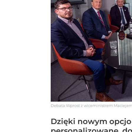
Debata Wprost z wiceministrem Maciejem
Dzięki nowym opcjom 
personalizowane, d