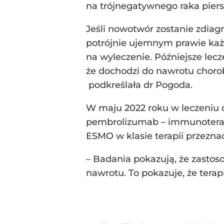
na trójnegatywnego raka pier
Jeśli nowotwór zostanie zdia
potrójnie ujemnym prawie każ
na wyleczenie. Późniejsze lecze
że dochodzi do nawrotu chorob
podkreślała dr Pogoda.
W maju 2022 roku w leczeniu o
pembrolizumab – immunoterap
ESMO w klasie terapii przezna
– Badania pokazują, że zasto
nawrotu. To pokazuje, że terap