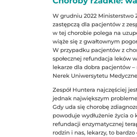
Choroby rzadkie: wa
W grudniu 2022 Ministerstwo Z
zastępczą dla pacjentów z zesp
w tej chorobie polega na uzup
wiąże się z gwałtownym pogor
W przypadku pacjentów z choro
społecznej refundacja leków w 
lekarze dla dobra pacjentów – m
Nerek Uniwersytetu Medyczne
Zespół Huntera najczęściej je
jednak największym problemem
Gdy uda się chorobę zdiagnozow
powoduje wydłużenie życia o k
refundacji enzymatycznej terap
rodzin i nas, lekarzy, to bardz