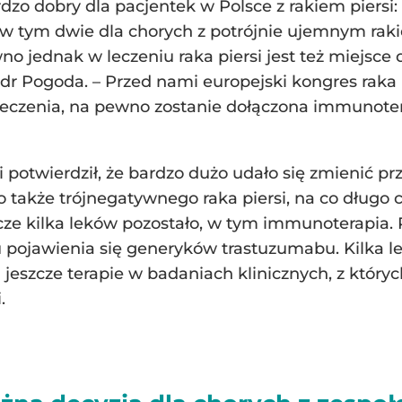
rdzo dobry dla pacjentek w Polsce z rakiem piersi:
, w tym dwie dla chorych z potrójnie ujemnym rakie
o jednak w leczeniu raka piersi jest też miejsce 
dr Pogoda. – Przed nami europejski kongres raka 
czenia, na pewno zostanie dołączona immunotera
potwierdził, że bardzo dużo udało się zmienić prze
o także trójnegatywnego raka piersi, na co długo
szcze kilka leków pozostało, w tym immunoterapi
pojawienia się generyków trastuzumabu. Kilka lek
jeszcze terapie w badaniach klinicznych, z który
.