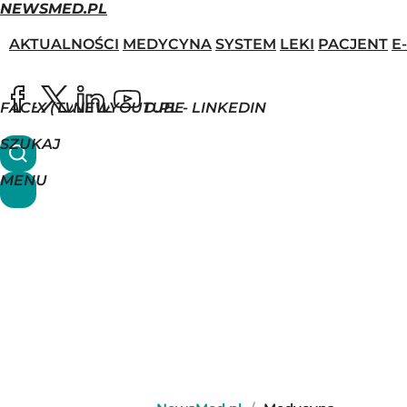
NEWSMED.PL
AKTUALNOŚCI
MEDYCYNA
SYSTEM
LEKI
PACJENT
E
FACEBOOK
X (TWITTER)
NEWSMED.PL - LINKEDIN
YOUTUBE
SZUKAJ
MENU