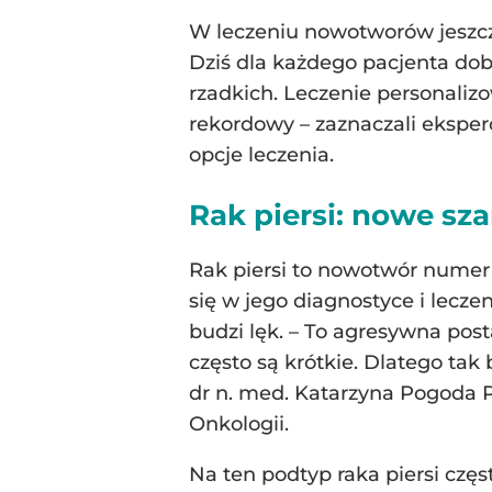
W leczeniu nowotworów jeszcze 
Dziś dla każdego pacjenta dob
rzadkich. Leczenie personaliz
rekordowy – zaznaczali eksper
opcje leczenia.
Rak piersi: nowe sz
Rak piersi to nowotwór numer 
się w jego diagnostyce i lecze
budzi lęk. – To agresywna post
często są krótkie. Dlatego tak
dr n. med. Katarzyna Pogoda P
Onkologii.
Na ten podtyp raka piersi czę