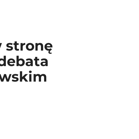
w stronę
 debata
owskim