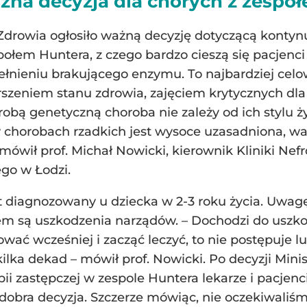
żna decyzja dla chorych z zespo
drowia ogłosiło ważną decyzję dotyczącą kontynu
ołem Huntera, z czego bardzo cieszą się pacjenci i
ełnieniu brakującego enzymu. To najbardziej cel
szeniem stanu zdrowia, zajęciem krytycznych dla
bą genetyczną choroba nie zależy od ich stylu ży
chorobach rzadkich jest wysoce uzasadniona, walcz
ówił prof. Michał Nowicki, kierownik Kliniki Nefrol
go w Łodzi.
st diagnozowany u dziecka w 2-3 roku życia. Uwag
 są uszkodzenia narządów. – Dochodzi do uszkod
ać wcześniej i zacząć leczyć, to nie postępuje lu
ilka dekad – mówił prof. Nowicki. Po decyzji Mini
ii zastępczej w zespole Huntera lekarze i pacjenci
o dobra decyzja. Szczerze mówiąc, nie oczekiwaliśm