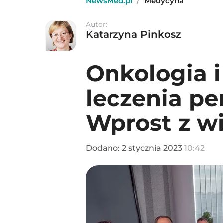
NewsMed.pl
/
Medycyna
Autor:
Katarzyna Pinkosz
Onkologia i
leczenia p
Wprost z w
Dodano:
2
stycznia
2023
10:42