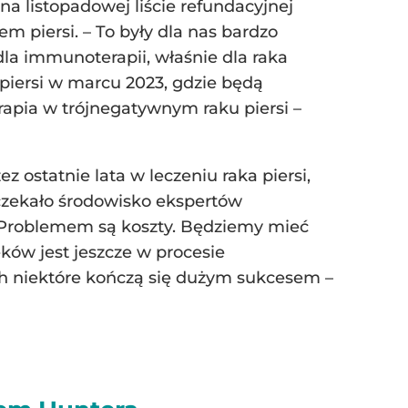
 na listopadowej liście refundacyjnej
m piersi. – To były dla nas bardzo
dla immunoterapii, właśnie dla raka
piersi w marcu 2023, gdzie będą
pia w trójnegatywnym raku piersi –
z ostatnie lata w leczeniu raka piersi,
 czekało środowisko ekspertów
a. Problemem są koszty. Będziemy mieć
ów jest jeszcze w procesie
ch niektóre kończą się dużym sukcesem –