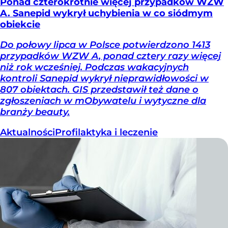
Ponad czterokrotnie więcej przypadków WZW
A. Sanepid wykrył uchybienia w co siódmym
obiekcie
Do połowy lipca w Polsce potwierdzono 1413
przypadków WZW A, ponad cztery razy więcej
niż rok wcześniej. Podczas wakacyjnych
kontroli Sanepid wykrył nieprawidłowości w
807 obiektach. GIS przedstawił też dane o
zgłoszeniach w mObywatelu i wytyczne dla
branży beauty.
Aktualności
Profilaktyka i leczenie