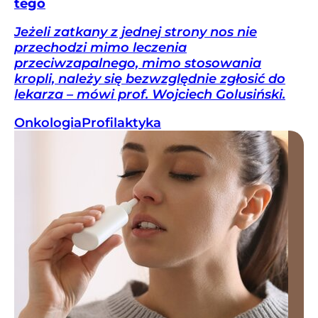
tego
Jeżeli zatkany z jednej strony nos nie
przechodzi mimo leczenia
przeciwzapalnego, mimo stosowania
kropli, należy się bezwzględnie zgłosić do
lekarza – mówi prof. Wojciech Golusiński.
Onkologia
Profilaktyka