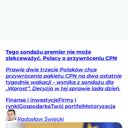
Tego sondażu premier nie może
zlekceważyć. Polacy o przywróceniu CPN
Prawie dwie trzecie Polaków chce
przywrócenia pakietu CPN na dwa ostatnie
tygodnie wakacji – wynika z sondażu dla
„Wprost”. Decyzja w tej sprawie lada dzień.
Finanse i inwestycje
Firmy i
rynki
Gospodarka
Twój portfel
Motoryzacja
Radosław
Święcki