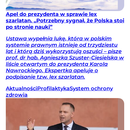
Apel do prezydenta w sprawie lex
szarlatan. „Potrzebny sygnał, że Polska stoi
po stronie nauki”
Ustawa wypełnia lukę, która w polskim
systemie prawnym istnieje od trzydziestu
lat i którą dziś wykorzystują oszuści – pisze
prof. dr hab. Agnieszka Szuster-Ciesielska w
liście otwartym do prezydenta Karola
Nawrockiego. Ekspertka apeluje o
podpisanie tzw. lex szarlatan.
Aktualności
Profilaktyka
System ochrony
zdrowia