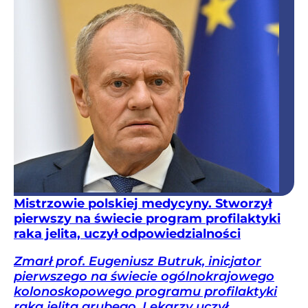
Mistrzowie polskiej medycyny. Stworzył
pierwszy na świecie program profilaktyki
raka jelita, uczył odpowiedzialności
Zmarł prof. Eugeniusz Butruk, inicjator
pierwszego na świecie ogólnokrajowego
kolonoskopowego programu profilaktyki
raka jelita grubego. Lekarzy uczył