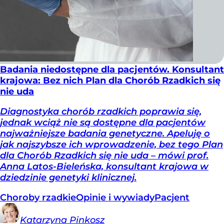
Badania niedostępne dla pacjentów. Konsultant
krajowa: Bez nich Plan dla Chorób Rzadkich się
nie uda
Diagnostyka chorób rzadkich poprawia się,
jednak wciąż nie są dostępne dla pacjentów
najważniejsze badania genetyczne. Apeluję o
jak najszybsze ich wprowadzenie, bez tego Plan
dla Chorób Rzadkich się nie uda – mówi prof.
Anna Latos-Bieleńska, konsultant krajowa w
dziedzinie genetyki klinicznej.
Choroby rzadkie
Opinie i wywiady
Pacjent
Katarzyna
Pinkosz