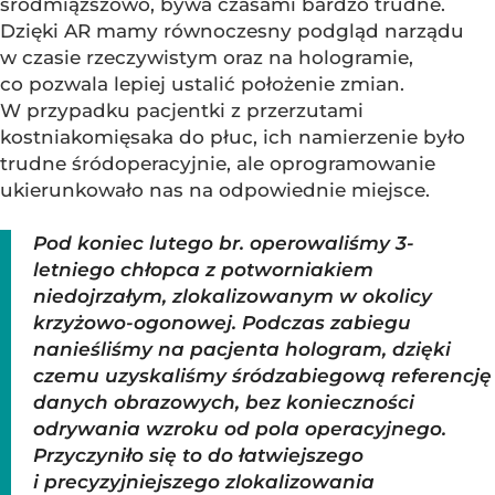
śródmiąższowo, bywa czasami bardzo trudne.
Dzięki AR mamy równoczesny podgląd narządu
w czasie rzeczywistym oraz na hologramie,
co pozwala lepiej ustalić położenie zmian.
W przypadku pacjentki z przerzutami
kostniakomięsaka do płuc, ich namierzenie było
trudne śródoperacyjnie, ale oprogramowanie
ukierunkowało nas na odpowiednie miejsce.
Pod koniec lutego br. operowaliśmy 3-
letniego chłopca z potworniakiem
niedojrzałym, zlokalizowanym w okolicy
krzyżowo-ogonowej. Podczas zabiegu
nanieśliśmy na pacjenta hologram, dzięki
czemu uzyskaliśmy śródzabiegową referencję
danych obrazowych, bez konieczności
odrywania wzroku od pola operacyjnego.
Przyczyniło się to do łatwiejszego
i precyzyjniejszego zlokalizowania