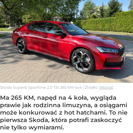
Skoda Superb Sportline 2.0 TSI 265 KM 4x4
/ Źródło:
Wprost
Ma 265 KM, napęd na 4 koła, wygląda
prawie jak rodzinna limuzyna, a osiągami
może konkurować z hot hatchami. To nie
pierwsza Skoda, która potrafi zaskoczyć
nie tylko wymiarami.