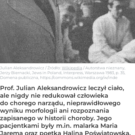
Julian Aleksandrowicz
/ Źródło:
Wikipedia
/
Autorstwa nieznany,
Jerzy Biernacki, Jews in Poland, Interpress, Warszawa 1983, p. 35,
Domena publiczna, https://commons.wikimedia.org/w/inde
Prof. Julian Aleksandrowicz leczył ciało,
ale nigdy nie redukował człowieka
do chorego narządu, nieprawidłowego
wyniku morfologii ani rozpoznania
zapisanego w historii choroby. Jego
pacjentkami były m.in. malarka Maria
Jarema oraz poetka Halina Poświatowska.