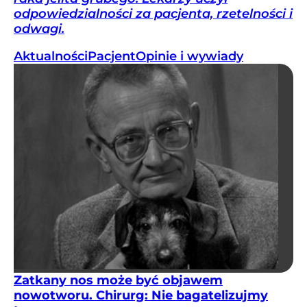
odpowiedzialności za pacjenta, rzetelności i
odwagi.
Aktualności
Pacjent
Opinie i wywiady
Zatkany nos może być objawem
nowotworu. Chirurg: Nie bagatelizujmy