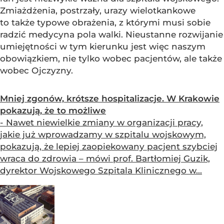
Zmiażdżenia, postrzały, urazy wielotkankowe
to także typowe obrażenia, z którymi musi sobie
radzić medycyna pola walki. Nieustanne rozwijanie
umiejętności w tym kierunku jest więc naszym
obowiązkiem, nie tylko wobec pacjentów, ale także
wobec Ojczyzny.
Mniej zgonów, krótsze hospitalizacje. W Krakowie
pokazują, że to możliwe
- Nawet niewielkie zmiany w organizacji pracy,
jakie już wprowadzamy w szpitalu wojskowym,
pokazują, że lepiej zaopiekowany pacjent szybciej
wraca do zdrowia – mówi prof. Bartłomiej Guzik,
dyrektor Wojskowego Szpitala Klinicznego w...