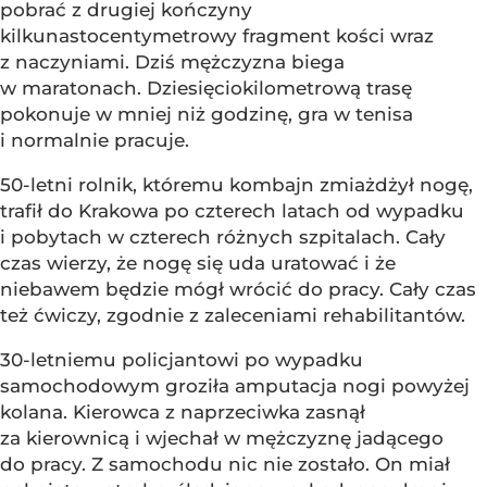
pobrać z drugiej kończyny
kilkunastocentymetrowy fragment kości wraz
z naczyniami. Dziś mężczyzna biega
w maratonach. Dziesięciokilometrową trasę
pokonuje w mniej niż godzinę, gra w tenisa
i normalnie pracuje.
50-letni rolnik, któremu kombajn zmiażdżył nogę,
trafił do Krakowa po czterech latach od wypadku
i pobytach w czterech różnych szpitalach. Cały
czas wierzy, że nogę się uda uratować i że
niebawem będzie mógł wrócić do pracy. Cały czas
też ćwiczy, zgodnie z zaleceniami rehabilitantów.
30-letniemu policjantowi po wypadku
samochodowym groziła amputacja nogi powyżej
kolana. Kierowca z naprzeciwka zasnął
za kierownicą i wjechał w mężczyznę jadącego
do pracy. Z samochodu nic nie zostało. On miał