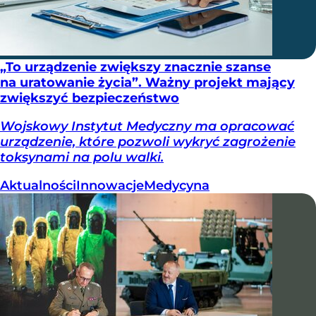
„To urządzenie zwiększy znacznie szanse
na uratowanie życia”. Ważny projekt mający
zwiększyć bezpieczeństwo
Wojskowy Instytut Medyczny ma opracować
urządzenie, które pozwoli wykryć zagrożenie
toksynami na polu walki.
Aktualności
Innowacje
Medycyna