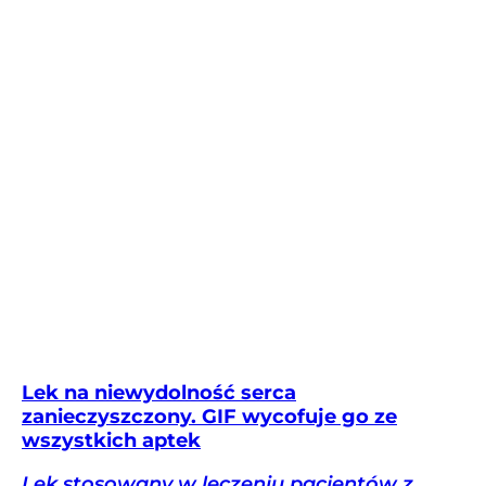
Lek na niewydolność serca
zanieczyszczony. GIF wycofuje go ze
wszystkich aptek
Lek stosowany w leczeniu pacjentów z