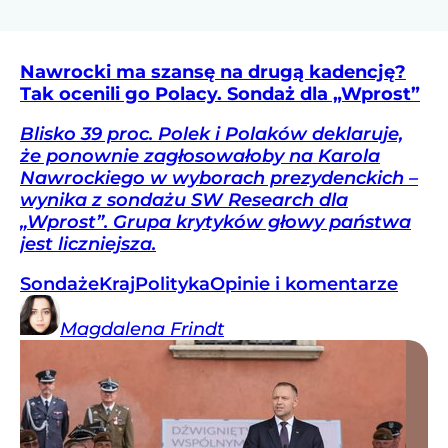
Nawrocki ma szansę na drugą kadencję?
Tak ocenili go Polacy. Sondaż dla „Wprost”
Blisko 39 proc. Polek i Polaków deklaruje,
że ponownie zagłosowałoby na Karola
Nawrockiego w wyborach prezydenckich –
wynika z sondażu SW Research dla
„Wprost”. Grupa krytyków głowy państwa
jest liczniejsza.
Sondaże
Kraj
Polityka
Opinie i komentarze
Magdalena
Frindt