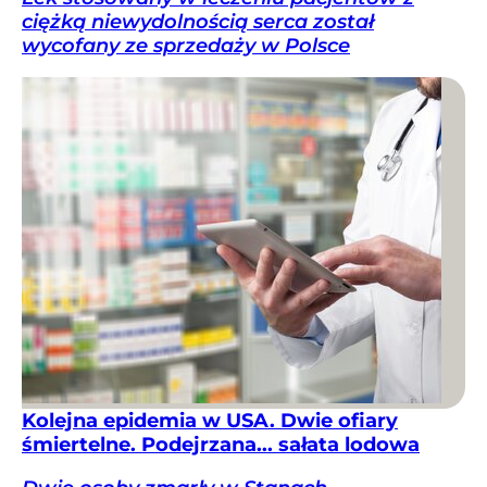
ciężką niewydolnością serca został
wycofany ze sprzedaży w Polsce
Kolejna epidemia w USA. Dwie ofiary
śmiertelne. Podejrzana... sałata lodowa