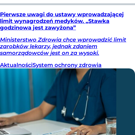
Pierwsze uwagi do ustawy wprowadzającej
limit wynagrodzeń medyków. „Stawka
godzinowa jest zawyżona”
Ministerstwo Zdrowia chce wprowadzić limit
zarobków lekarzy, jednak zdaniem
samorządowców jest on za wysoki.
Aktualności
System ochrony zdrowia