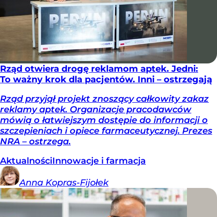
Rząd otwiera drogę reklamom aptek. Jedni:
To ważny krok dla pacjentów. Inni – ostrzegają
Rząd przyjął projekt znoszący całkowity zakaz
reklamy aptek. Organizacje pracodawców
mówią o łatwiejszym dostępie do informacji o
szczepieniach i opiece farmaceutycznej. Prezes
NRA – ostrzega.
Aktualności
Innowacje i farmacja
Anna
Kopras-Fijołek