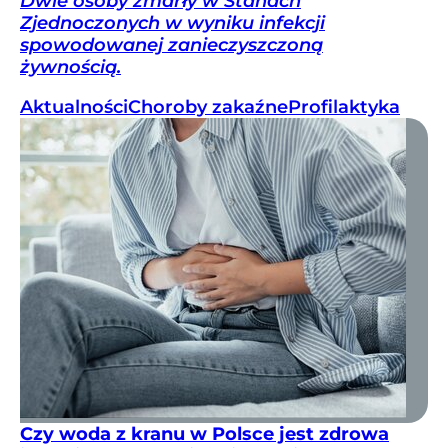
Dwie osoby zmarły w Stanach
Zjednoczonych w wyniku infekcji
spowodowanej zanieczyszczoną
żywnością.
Aktualności
Choroby zakaźne
Profilaktyka
Czy woda z kranu w Polsce jest zdrowa