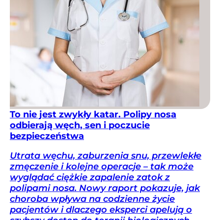
To nie jest zwykły katar. Polipy nosa
odbierają węch, sen i poczucie
bezpieczeństwa
Utrata węchu, zaburzenia snu, przewlekłe
zmęczenie i kolejne operacje – tak może
wyglądać ciężkie zapalenie zatok z
polipami nosa. Nowy raport pokazuje, jak
choroba wpływa na codzienne życie
pacjentów i dlaczego eksperci apelują o