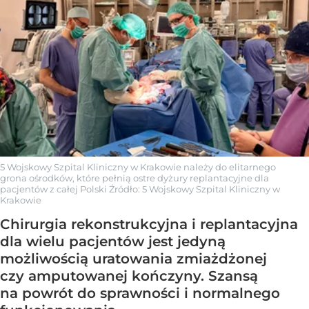
5 Wojskowy Szpital Kliniczny w Krakowie należy do elitarnego
grona ośrodków, które pełnią ostre dyżury replantacyjne dla
pacjentów z całej Polski
Źródło:
5 Wojskowy Szpital Kliniczny w
Krakowie
Chirurgia rekonstrukcyjna i replantacyjna
dla wielu pacjentów jest jedyną
możliwością uratowania zmiażdżonej
czy amputowanej kończyny. Szansą
na powrót do sprawności i normalnego