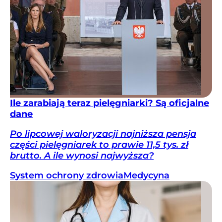
Ile zarabiają teraz pielęgniarki? Są oficjalne
dane
Po lipcowej waloryzacji najniższa pensja
części pielęgniarek to prawie 11,5 tys. zł
brutto. A ile wynosi najwyższa?
System ochrony zdrowia
Medycyna