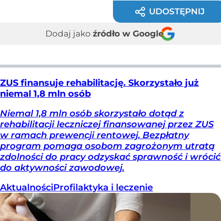
UDOSTĘPNIJ
Dodaj jako
źródło w Google
ZUS finansuje rehabilitację. Skorzystało już
niemal 1,8 mln osób
Niemal 1,8 mln osób skorzystało dotąd z
rehabilitacji leczniczej finansowanej przez ZUS
w ramach prewencji rentowej. Bezpłatny
program pomaga osobom zagrożonym utratą
zdolności do pracy odzyskać sprawność i wrócić
do aktywności zawodowej.
Aktualności
Profilaktyka i leczenie