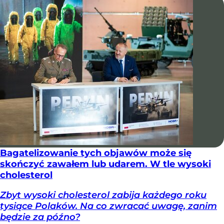
Bagatelizowanie tych objawów może się
skończyć zawałem lub udarem. W tle wysoki
cholesterol
Zbyt wysoki cholesterol zabija każdego roku
tysiące Polaków. Na co zwracać uwagę, zanim
będzie za późno?