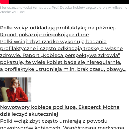
Menopauza to wciąż temat tabu. Prof. Dębska: kobiety często cierpią w milczeniu
Źródło:
YouTube
Polki wciąż odkładają profilaktykę na później.
Raport pokazuje niepokojące dane
Polki wciąż zbyt rzadko wykonują badania
profilaktyczne i często odkładają troskę o własne
zdrowie. Raport „Kobieca perspektywa zdrowia”
pokazuje, że wiele kobiet bada się nieregularnie,
a profilaktykę utrudniają m.in. brak czasu, obawy...
Nowotwory kobiece pod lupą. Eksperci: Można
dziś leczyć skuteczniej
Polki wciąż zbyt często umierają z powodu
nowotworów kobiecych. Współczesna medycyna