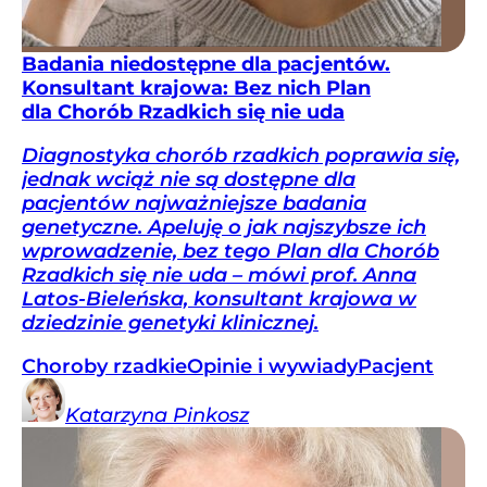
Badania niedostępne dla pacjentów.
Konsultant krajowa: Bez nich Plan
dla Chorób Rzadkich się nie uda
Diagnostyka chorób rzadkich poprawia się,
jednak wciąż nie są dostępne dla
pacjentów najważniejsze badania
genetyczne. Apeluję o jak najszybsze ich
wprowadzenie, bez tego Plan dla Chorób
Rzadkich się nie uda – mówi prof. Anna
Latos-Bieleńska, konsultant krajowa w
dziedzinie genetyki klinicznej.
Choroby rzadkie
Opinie i wywiady
Pacjent
Katarzyna
Pinkosz