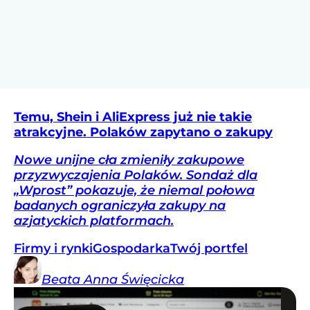
Temu, Shein i AliExpress już nie takie
atrakcyjne. Polaków zapytano o zakupy
Nowe unijne cła zmieniły zakupowe
przyzwyczajenia Polaków. Sondaż dla
„Wprost” pokazuje, że niemal połowa
badanych ograniczyła zakupy na
azjatyckich platformach.
Firmy i rynki
Gospodarka
Twój portfel
Beata Anna
Święcicka