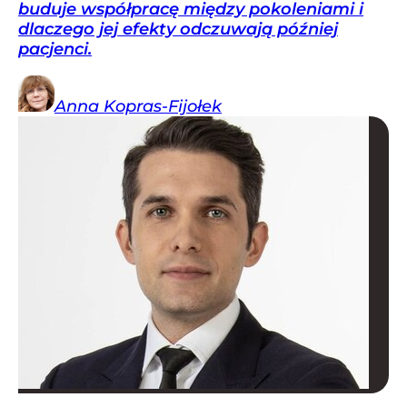
buduje współpracę między pokoleniami i
dlaczego jej efekty odczuwają później
pacjenci.
Anna
Kopras-Fijołek