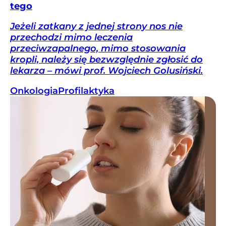
tego
Jeżeli zatkany z jednej strony nos nie
przechodzi mimo leczenia
przeciwzapalnego, mimo stosowania
kropli, należy się bezwzględnie zgłosić do
lekarza – mówi prof. Wojciech Golusiński.
Onkologia
Profilaktyka