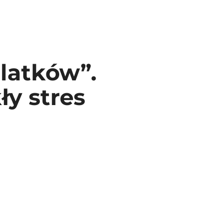
latków”.
y stres