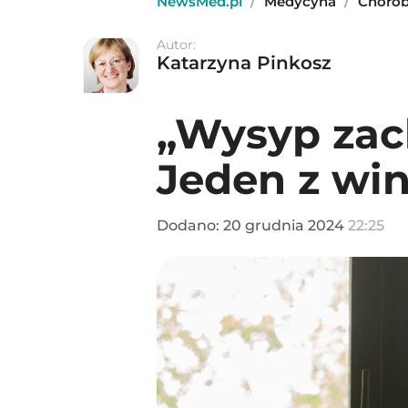
NewsMed.pl
/
Medycyna
/
Choro
Autor:
Katarzyna Pinkosz
„Wysyp zac
Jeden z win
Dodano:
20
grudnia
2024
22:25