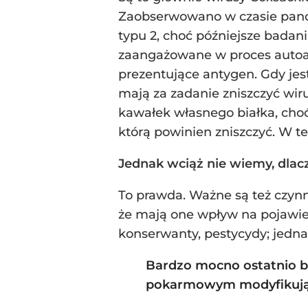
Zaobserwowano w czasie pande
typu 2, choć późniejsze badan
zaangażowane w proces autoag
prezentujące antygen. Gdy je
mają za zadanie zniszczyć wir
kawałek własnego białka, choćb
którą powinien zniszczyć. W t
Jednak wciąż nie wiemy, dlacz
To prawda. Ważne są też czynn
że mają one wpływ na pojawien
konserwanty, pestycydy; jednak
Bardzo mocno ostatnio ba
pokarmowym modyfikują