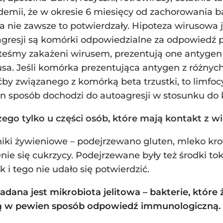
mii, że w okresie 6 miesięcy od zachorowania ba
ia nie zawsze to potwierdzały. Hipoteza wirusowa 
resji są komórki odpowiedzialne za odpowiedź p
steśmy zakażeni wirusem, prezentują one antygen
usa. Jeśli komórka prezentująca antygen z różny
y związanego z komórką beta trzustki, to limfocy
en sposób dochodzi do autoagresji w stosunku do 
ego tylko u części osób, które mają kontakt z wir
iki żywieniowe – podejrzewano gluten, mleko kro
ie się cukrzycy. Podejrzewane były też środki tok
 i tego nie udało się potwierdzić.
dana jest mikrobiota jelitowa – bakterie, któr
 w pewien sposób odpowiedź immunologiczną.