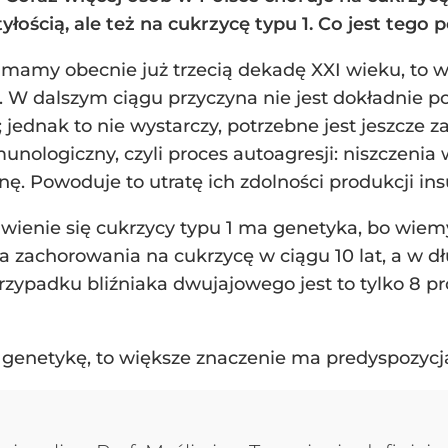
łością, ale też na cukrzycę typu 1. Co jest teg
 mamy obecnie już trzecią dekadę XXI wieku, to w
 1. W dalszym ciągu przyczyna nie jest dokładni
jednak to nie wystarczy, potrzebne jest jeszcze 
nologiczny, czyli proces autoagresji: niszczeni
inę. Powoduje to utratę ich zdolności produkcji ins
ienie się cukrzycy typu 1 ma genetyka, bo wiemy,
a zachorowania na cukrzycę w ciągu 10 lat, a w dł
rzypadku bliźniaka dwujajowego jest to tylko 8 pro
o genetykę, to większe znaczenie ma predyspozycja