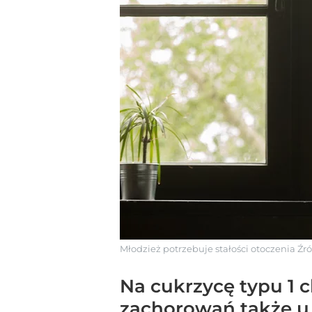
Młodzież potrzebuje stałości otoczenia
Źró
Na cukrzycę typu 1 
zachorowań także u 2