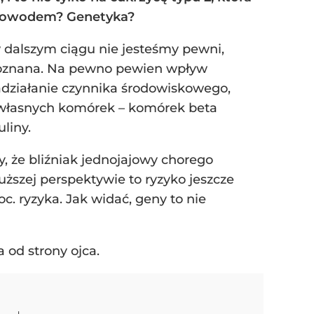
o powodem? Genetyka?
 dalszym ciągu nie jesteśmy pewni,
e poznana. Na pewno pewien wpływ
zadziałanie czynnika środowiskowego,
a własnych komórek – komórek beta
uliny.
 że bliźniak jednojajowy chorego
uższej perspektywie to ryzyko jeszcze
c. ryzyka. Jak widać, geny to nie
 od strony ojca.