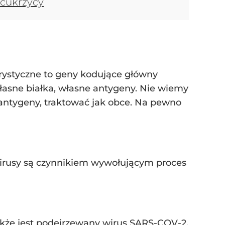
ę cukrzycy
terystyczne to geny kodujące główny
łasne białka, własne antygeny. Nie wiemy
 antygeny, traktować jak obce. Na pewno
wirusy są czynnikiem wywołującym proces
 także jest podejrzewany wirus SARS-COV-2.