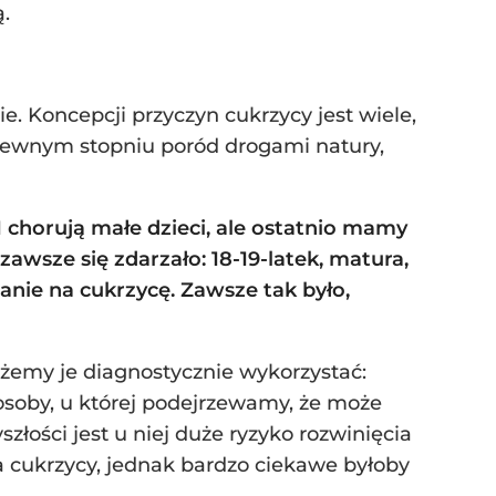
.
e. Koncepcji przyczyn cukrzycy jest wiele,
pewnym stopniu poród drogami natury,
1 chorują małe dzieci, ale ostatnio mamy
wsze się zdarzało: 18-19-latek, matura,
wanie na cukrzycę. Zawsze tak było,
emy je diagnostycznie wykorzystać:
u osoby, u której podejrzewamy, że może
szłości jest u niej duże ryzyko rozwinięcia
a cukrzycy, jednak bardzo ciekawe byłoby