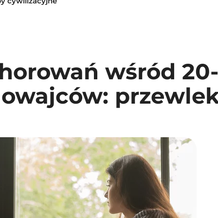
by cywilizacyjne
horowań wśród 20-
owajców: przewlekł