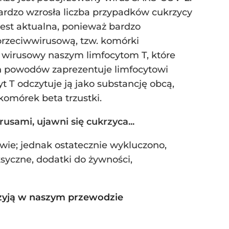
rdzo wzrosła liczba przypadków cukrzycy
jest aktualna, ponieważ bardzo
rzeciwwirusową, tzw. komórki
 wirusowy naszym limfocytom T, które
ch powodów zaprezentuje limfocytowi
t T odczytuje ją jako substancję obcą,
komórek beta trzustki.
usami, ujawni się cukrzyca...
wie; jednak ostatecznie wykluczono,
syczne, dodatki do żywności,
e żyją w naszym przewodzie