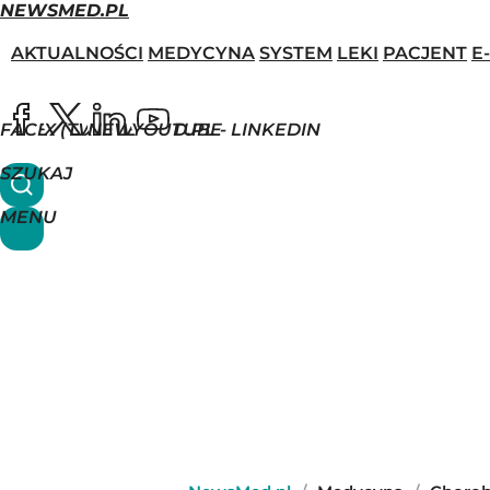
NEWSMED.PL
AKTUALNOŚCI
MEDYCYNA
SYSTEM
LEKI
PACJENT
E
FACEBOOK
X (TWITTER)
NEWSMED.PL - LINKEDIN
YOUTUBE
SZUKAJ
MENU