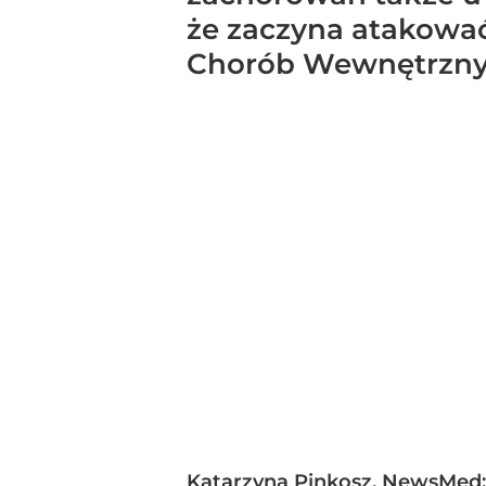
że zaczyna atakować 
Chorób Wewnętrznyc
Katarzyna Pinkosz, NewsMed: C