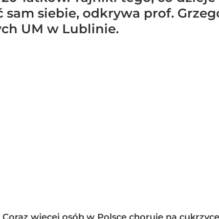
sam siebie, odkrywa prof. Grzego
h UM w Lublinie.
oraz więcej osób w Polsce choruje na cukrzycę, i