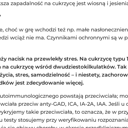
sza zapadalność na cukrzycę jest wiosną i jesienią
?
, choć w grę wchodzi też np. małe nasłonecznieni
dzi wciąż nie ma. Czynnikami ochronnymi są w 
uży nacisk na przewlekły stres. Na cukrzycę typu 
a cukrzycę wśród dwudziestokilkulatków. Tak za
ycia, stres, samodzielność – i niestety, zachoro
adków jest zdecydowanie więcej.
utoimmunologicznego powstają przeciwciała; moż
ciwciała przeciw anty-GAD, ICA, IA-2A, IAA. Jeśli 
ykryjemy takie przeciwciała, to oznacza, że w przy
pu testy stosujemy przy weryfikowaniu rozpoznani