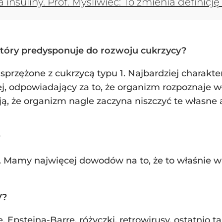
insuliny. Prof. Myśliwiec: To zmienia definicj
 który predysponuje do rozwoju cukrzycy?
ą sprzężone z cukrzycą typu 1. Najbardziej charak
, odpowiadający za to, że organizm rozpoznaje w
ują, że organizm nagle zaczyna niszczyć te własne
?
y. Mamy najwięcej dowodów na to, że to właśnie 
V?
, Epsteina-Barre, różyczki, retrowirusy, ostatnio