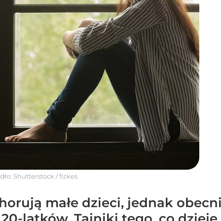
dło:
Shutterstock
/
fizkes
chorują małe dzieci, jednak obec
0-latków. Tajniki tego, co dzieje