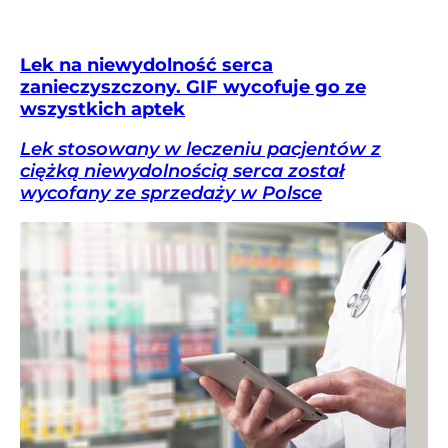
Lek na niewydolność serca
zanieczyszczony. GIF wycofuje go ze
wszystkich aptek
Lek stosowany w leczeniu pacjentów z
ciężką niewydolnością serca został
wycofany ze sprzedaży w Polsce