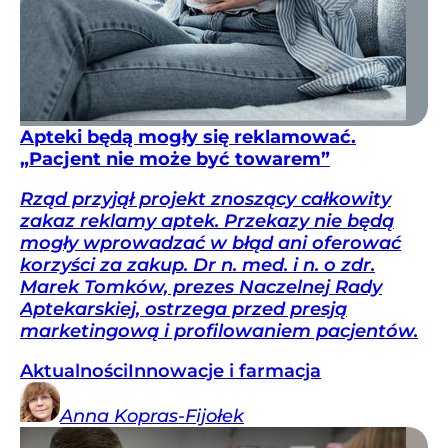
Apteki będą mogły się reklamować.
„Pacjent nie może być towarem”
Rząd przyjął projekt znoszący całkowity
zakaz reklamy aptek. Przekazy nie będą
mogły wprowadzać w błąd ani oferować
korzyści za zakup. Dr n. med. i n. o zdr.
Marek Tomków, prezes Naczelnej Rady
Aptekarskiej, ostrzega przed presją
marketingową i profilowaniem pacjentów.
Aktualności
Innowacje i farmacja
Anna
Kopras-Fijołek