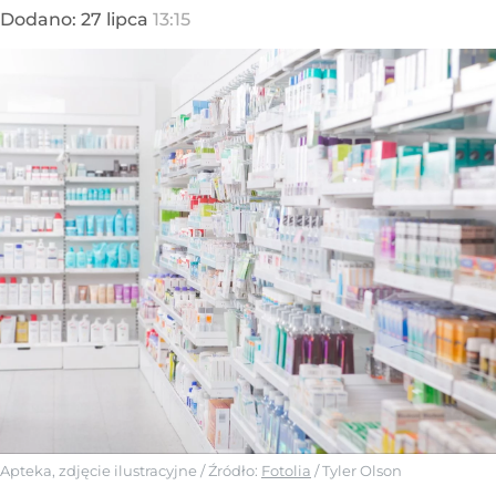
Dodano:
27
lipca
13:15
Apteka, zdjęcie ilustracyjne
/ Źródło:
Fotolia
/
Tyler Olson