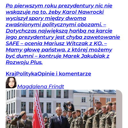
Po pierwszym roku prezydentury nic nie
wskazuje na to, żeby Karol Nawrocki
wyciszył spory między dwoma
zwaśnionymi politycznymi obozami. –
Dotychczas największą hańbą na karcie
jego prezydentury jest chyba zawetowanie
SAFE – ocenia Mariusz Witczak z KO. –
Mamy głowę państwa, z której możemy
być dumni – kontruje Marek Jakubiak z
Rozwoju Plus.
Kraj
Polityka
Opinie i komentarze
Magdalena
Frindt