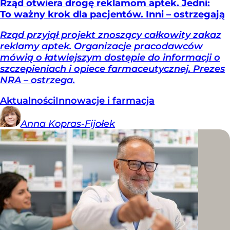
Rząd otwiera drogę reklamom aptek. Jedni:
To ważny krok dla pacjentów. Inni – ostrzegają
Rząd przyjął projekt znoszący całkowity zakaz
reklamy aptek. Organizacje pracodawców
mówią o łatwiejszym dostępie do informacji o
szczepieniach i opiece farmaceutycznej. Prezes
NRA – ostrzega.
Aktualności
Innowacje i farmacja
Anna
Kopras-Fijołek