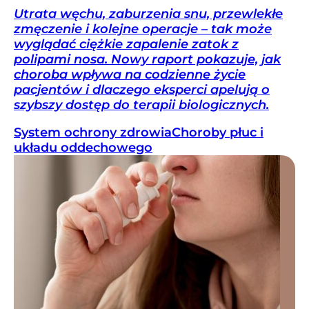
Utrata węchu, zaburzenia snu, przewlekłe
zmęczenie i kolejne operacje – tak może
wyglądać ciężkie zapalenie zatok z
polipami nosa. Nowy raport pokazuje, jak
choroba wpływa na codzienne życie
pacjentów i dlaczego eksperci apelują o
szybszy dostęp do terapii biologicznych.
System ochrony zdrowia
Choroby płuc i
układu oddechowego