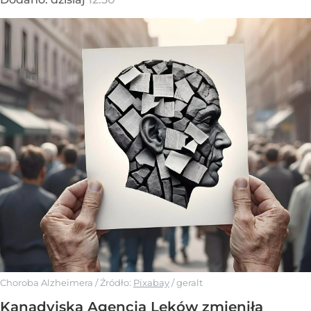
Choroba Alzheimera
/ Źródło:
Pixabay
/
geralt
Kanadyjska Agencja Leków zmieniła