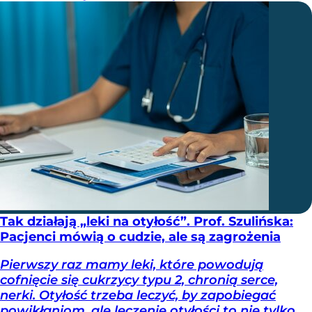
Tak działają „leki na otyłość”. Prof. Szulińska:
Pacjenci mówią o cudzie, ale są zagrożenia
Pierwszy raz mamy leki, które powodują
cofnięcie się cukrzycy typu 2, chronią serce,
nerki. Otyłość trzeba leczyć, by zapobiegać
powikłaniom, ale leczenie otyłości to nie tylko