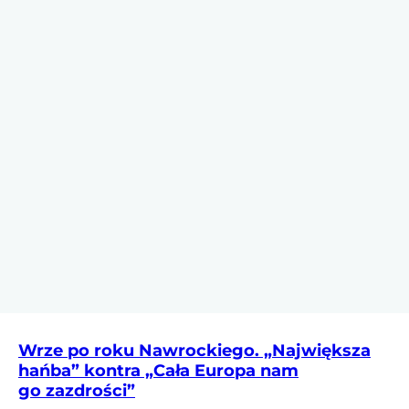
Wrze po roku Nawrockiego. „Największa
hańba” kontra „Cała Europa nam
go zazdrości”