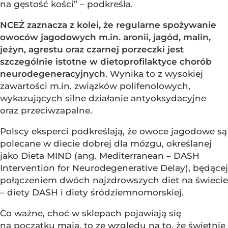
na gęstość kości” – podkreśla.
NCEŻ zaznacza z kolei, że regularne spożywanie
owoców jagodowych m.in. aronii, jagód, malin,
jeżyn, agrestu oraz czarnej porzeczki jest
szczególnie istotne w dietoprofilaktyce chorób
neurodegeneracyjnych
. Wynika to z wysokiej
zawartości m.in. związków polifenolowych,
wykazujących silne działanie antyoksydacyjne
oraz przeciwzapalne.
Polscy eksperci podkreślają, że owoce jagodowe są
polecane w diecie dobrej dla mózgu, określanej
jako Dieta MIND (ang. Mediterranean – DASH
Intervention for Neurodegenerative Delay), będącej
połączeniem dwóch najzdrowszych diet na świecie
– diety DASH i diety śródziemnomorskiej.
Co ważne, choć w sklepach pojawiają się
na początku maja, to ze względu na to, że świetnie