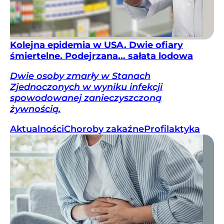
Kolejna epidemia w USA. Dwie ofiary
śmiertelne. Podejrzana... sałata lodowa
Dwie osoby zmarły w Stanach
Zjednoczonych w wyniku infekcji
spowodowanej zanieczyszczoną
żywnością.
Aktualności
Choroby zakaźne
Profilaktyka