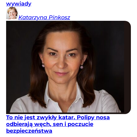
wywiady
Katarzyna
Pinkosz
To nie jest zwykły katar. Polipy nosa
odbierają węch, sen i poczucie
bezpieczeństwa