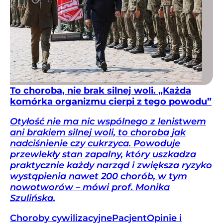
To choroba, nie brak silnej woli. „Każda
komórka organizmu cierpi z tego powodu”
Otyłość nie ma nic wspólnego z lenistwem
ani brakiem silnej woli, to choroba jak
nadciśnienie czy cukrzyca. Powoduje
przewlekły stan zapalny, który uszkadza
praktycznie każdy narząd i zwiększa ryzyko
wystąpienia nawet 200 chorób, w tym
nowotworów – mówi prof. Monika
Szulińska.
Choroby cywilizacyjne
Pacjent
Opinie i