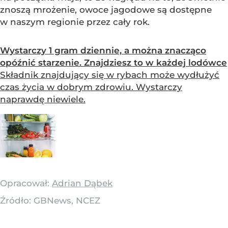
znoszą mrożenie, owoce jagodowe są dostępne
w naszym regionie przez cały rok.
Wystarczy 1 gram dziennie, a można znacząco
opóźnić starzenie. Znajdziesz to w każdej lodówce
Składnik znajdujący się w rybach może wydłużyć
czas życia w dobrym zdrowiu. Wystarczy
naprawdę niewiele.
Opracował:
Adrian Dąbek
Źródło:
GBNews, NCEZ