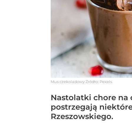
Mus czekoladowy
Źródło:
Pexels
Nastolatki chore na 
postrzegają niektór
Rzeszowskiego.