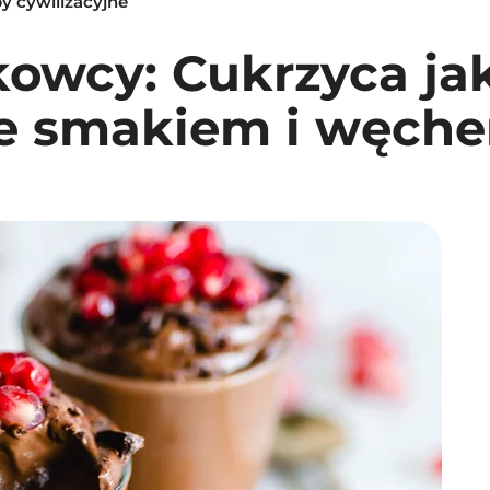
by cywilizacyjne
kowcy: Cukrzyca ja
e smakiem i węch