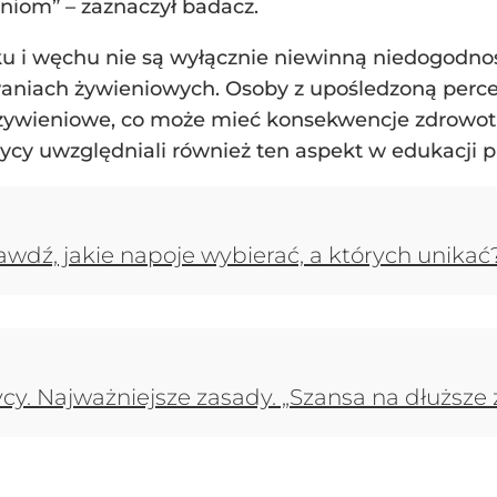
niom” – zaznaczył badacz.
ku i węchu nie są wyłącznie niewinną niedogodno
aniach żywieniowych. Osoby z upośledzoną perc
a żywieniowe, co może mieć konsekwencje zdrowo
etycy uwzględniali również ten aspekt w edukacji 
awdź, jakie napoje wybierać, a których unikać
cy. Najważniejsze zasady. „Szansa na dłuższe 