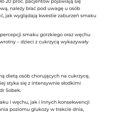
ło 20 proc. pacjentów pojawiają się
ową, należy brać pod uwagę u osób
zić, jak wyglądają kwestie zaburzeń smaku
e percepcji smaku gorzkiego oraz węchu
rotny – dzieci z cukrzycą wykazywały
ą dietą osób chorujących na cukrzycę,
iej styka się z intensywnie słodkimi
 dr Sobek.
ku i węchu, jak i innych konsekwencji
ania poziomu glukozy w trakcie dnia,