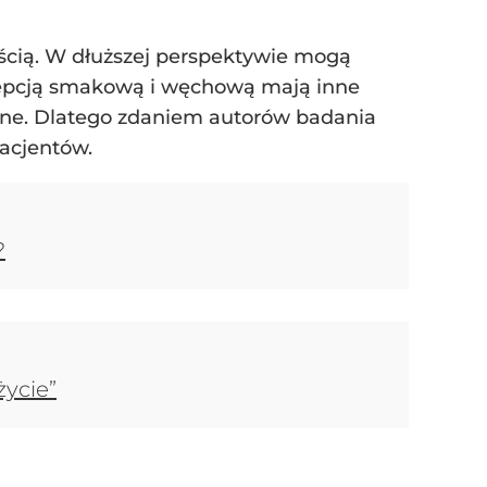
ścią. W dłuższej perspektywie mogą
epcją smakową i węchową mają inne
tne. Dlatego zdaniem autorów badania
pacjentów.
?
życie”