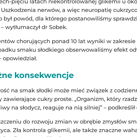
ch-pięciu latach niekontrolowanej glikemii u oko
. Uszkodzenia nerwów, a więc neuropatię cukrzyc
 „To był powód, dla którego postanowiliśmy sprawd
” – wytłumaczył dr Sobek.
entów chorujących ponad 10 lat wyniki w zakresi
ypadku smaku słodkiego obserwowaliśmy efekt odw
– opowiedział.
żne konsekwencje
ość na smak słodki może mieć związek z codzienn
y zawierające cukry proste. „Organizm, który rzadz
iwy na słodycz, reaguje na nią silniej” – podkreślił
zczeniu do rozwoju zmian w obrębie zmysłów sma
yca. Zła kontrola glikemii, ale także znaczne wah