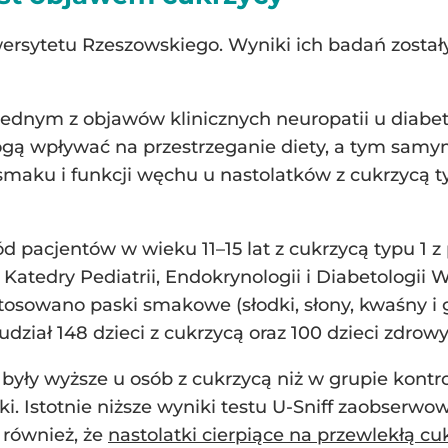
wersytetu Rzeszowskiego. Wyniki ich badań zost
ednym z objawów klinicznych neuropatii u diabe
ą wpływać na przestrzeganie diety, a tym samym
smaku i funkcji węchu u nastolatków z cukrzycą t
pacjentów w wieku 11–15 lat z cukrzycą typu 1 z
I Katedry Pediatrii, Endokrynologii i Diabetologii
sowano paski smakowe (słodki, słony, kwaśny i gor
ział 148 dzieci z cukrzycą oraz 100 dzieci zdrowy
yły wyższe u osób z cukrzycą niż w grupie kontrol
ki. Istotnie niższe wyniki testu U-Sniff zaobserw
 również, że
nastolatki cierpiące na przewlekłą cu