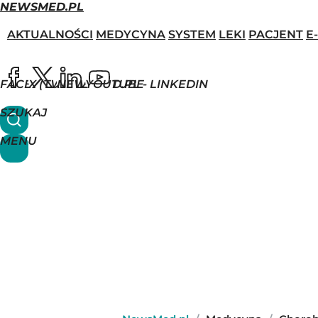
NEWSMED.PL
AKTUALNOŚCI
MEDYCYNA
SYSTEM
LEKI
PACJENT
E
FACEBOOK
X (TWITTER)
NEWSMED.PL - LINKEDIN
YOUTUBE
SZUKAJ
MENU