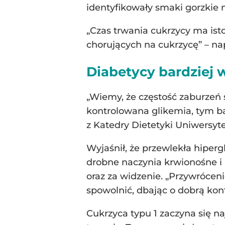
identyfikowały smaki gorzkie
„Czas trwania cukrzycy ma is
chorujących na cukrzycę” – na
Diabetycy bardziej 
„Wiemy, że częstość zaburzeń s
kontrolowana glikemia, tym ba
z Katedry Dietetyki Uniwersyt
Wyjaśnił, że przewlekła hiper
drobne naczynia krwionośne i
oraz za widzenie. „Przywróceni
spowolnić, dbając o dobrą kon
Cukrzyca typu 1 zaczyna się naj