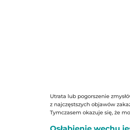
Utrata lub pogorszenie zmys
z najczęstszych objawów zaka
Tymczasem okazuje się, że moż
Osłabienie węchu j