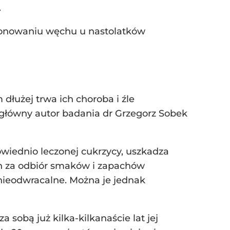
.
cjonowaniu węchu u nastolatków
dłużej trwa ich choroba i źle
P główny autor badania dr Grzegorz Sobek
owiednio leczonej cukrzycy, uszkadza
ch za odbiór smaków i zapachów
y nieodwracalne. Można je jednak
a sobą już kilka-kilkanaście lat jej