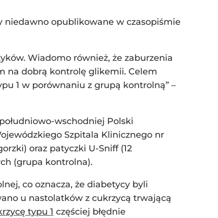
ały niedawno opublikowane w czasopiśmie
tyków. Wiadomo również, że zaburzenia
 na dobrą kontrolę glikemii. Celem
ypu 1 w porównaniu z grupą kontrolną” –
 południowo-wschodniej Polski
 Wojewódzkiego Szpitala Klinicznego nr
zki) oraz patyczki U-Sniff (12
ch (grupa kontrolna).
nej, co oznacza, że diabetycy byli
owano u nastolatków z cukrzycą trwającą
krzycę typu 1
częściej błędnie