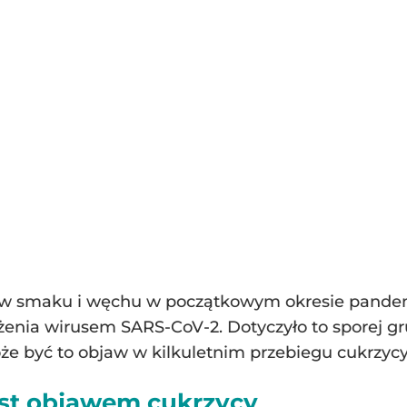
łów smaku i węchu w początkowym okresie pandem
żenia wirusem SARS-CoV-2. Dotyczyło to sporej g
e być to objaw w kilkuletnim przebiegu cukrzycy 
est objawem cukrzycy