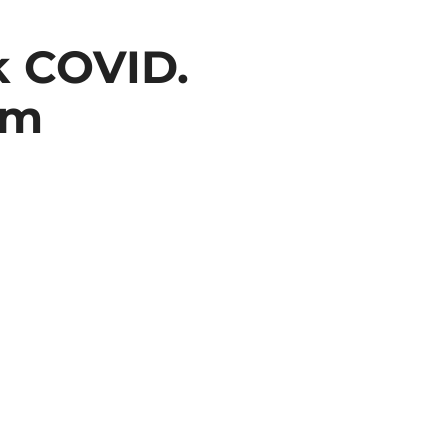
k COVID.
em