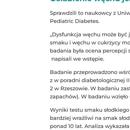
Sprawdzili to naukowcy z Uni
Pediatric Diabetes.
„Dysfunkcja węchu może być j
smaku i węchu w cukrzycy mog
badania była ocena percepcji 
napisali we wstępie.
Badanie przeprowadzono wśród 
z w poradni diabetologicznej I
2 w Rzeszowie. W badaniu zasto
zapachów). W badaniu wzięło ud
Wyniki testu smaku słodkiego b
bardziej wrażliwi na smak słod
ponad 10 lat. Analiza wykazała