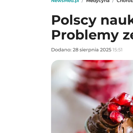
NewsMed.pl
/
Medycyna
/
Choro
Polscy nau
Problemy z
Dodano:
28
sierpnia
2025
15:51