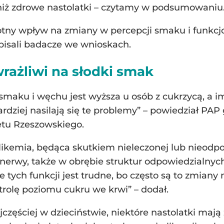
 niż zdrowe nastolatki – czytamy w podsumowaniu
totny wpływ na zmiany w percepcji smaku i funk
pisali badacze we wnioskach.
wrażliwi na słodki smak
maku i węchu jest wyższa u osób z cukrzycą, a im 
rdziej nasilają się te problemy” – powiedział PA
etu Rzeszowskiego.
glikemia, będąca skutkiem nieleczonej lub nieodp
 nerwy, także w obrębie struktur odpowiedzialny
e tych funkcji jest trudne, bo często są to zmian
trolę poziomu cukru we krwi” – dodał.
częściej w dzieciństwie, niektóre nastolatki mają z