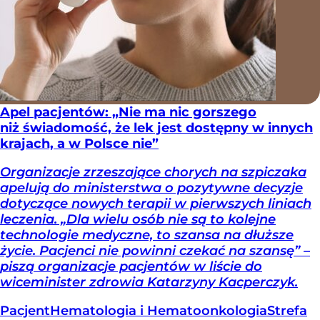
Apel pacjentów: „Nie ma nic gorszego
niż świadomość, że lek jest dostępny w innych
krajach, a w Polsce nie”
Organizacje zrzeszające chorych na szpiczaka
apelują do ministerstwa o pozytywne decyzje
dotyczące nowych terapii w pierwszych liniach
leczenia. „Dla wielu osób nie są to kolejne
technologie medyczne, to szansa na dłuższe
życie. Pacjenci nie powinni czekać na szansę” –
piszą organizacje pacjentów w liście do
wiceminister zdrowia Katarzyny Kacperczyk.
Pacjent
Hematologia i Hematoonkologia
Strefa