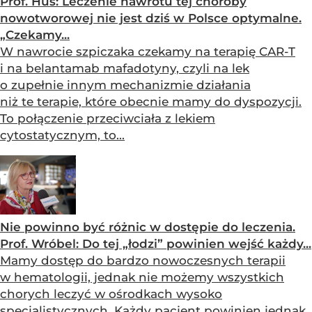
Prof. Hus: Leczenie nawrotu tej choroby
nowotworowej nie jest dziś w Polsce optymalne.
„Czekamy...
W nawrocie szpiczaka czekamy na terapię CAR-T
i na belantamab mafadotyny, czyli na lek
o zupełnie innym mechanizmie działania
niż te terapie, które obecnie mamy do dyspozycji.
To połączenie przeciwciała z lekiem
cytostatycznym, to...
Nie powinno być różnic w dostępie do leczenia.
Prof. Wróbel: Do tej „łodzi” powinien wejść każdy...
Mamy dostęp do bardzo nowoczesnych terapii
w hematologii, jednak nie możemy wszystkich
chorych leczyć w ośrodkach wysoko
specjalistycznych. Każdy pacjent powinien jednak