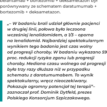
belantamab + bortezomib + deksametazon był
porównywany ze schematem daratumumab +
bortezomib + deksametazon.
„– W badaniu brali udział głównie pacjenci
w drugiej linii, połowa była leczoona
wcześniej lenalidomidem, a 1/3 – oporna
na lenalidomid. Najbardziej spektakularnym
wynikiem tego badania jest czas wolny
od progresji choroby. W badaniu wykazano 59
proc. redukcji ryzyka zgonu lub progresji
choroby. Mediana czasu wolnego od progresji
była trzy razy dłuższa niż w przypadku
schematu z daratumumabem. To wynik
spektakularny, wręcz nieoczekiwany.
Pokazuje ogromny potencjał tej terapii”–
zaznaczał prof. Dominik Dytfeld, prezes
Polskiego Konsorcjum Szpiczakowego.