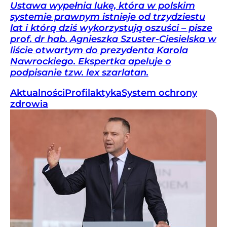
Ustawa wypełnia lukę, która w polskim
systemie prawnym istnieje od trzydziestu
lat i którą dziś wykorzystują oszuści – pisze
prof. dr hab. Agnieszka Szuster-Ciesielska w
liście otwartym do prezydenta Karola
Nawrockiego. Ekspertka apeluje o
podpisanie tzw. lex szarlatan.
Aktualności
Profilaktyka
System ochrony
zdrowia