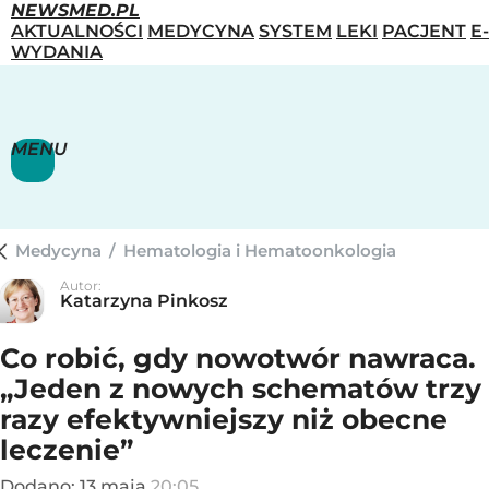
NEWSMED.PL
AKTUALNOŚCI
MEDYCYNA
SYSTEM
LEKI
PACJENT
E-
WYDANIA
MENU
Medycyna
/
Hematologia i Hematoonkologia
Autor:
Katarzyna Pinkosz
Co robić, gdy nowotwór nawraca.
„Jeden z nowych schematów trzy
razy efektywniejszy niż obecne
leczenie”
Dodano:
13
maja
20:05