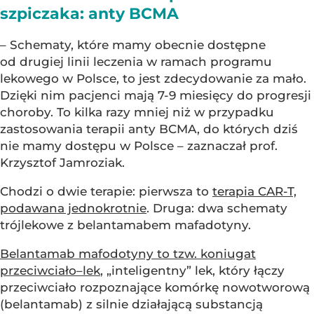
szpiczaka: anty BCMA
– Schematy, które mamy obecnie dostępne
od drugiej linii leczenia w ramach programu
lekowego w Polsce, to jest zdecydowanie za mało.
Dzięki nim pacjenci mają 7-9 miesięcy do progresji
choroby. To kilka razy mniej niż w przypadku
zastosowania terapii anty BCMA, do których dziś
nie mamy dostępu w Polsce – zaznaczał prof.
Krzysztof Jamroziak.
Chodzi o dwie terapie: pierwsza to
terapia CAR-T,
podawana jednokrotnie
. Druga: dwa schematy
trójlekowe z belantamabem mafadotyny.
Belantamab mafodotyny to tzw. koniugat
przeciwciało–lek
, „inteligentny” lek, który łączy
przeciwciało rozpoznające komórkę nowotworową
(belantamab) z silnie działającą substancją