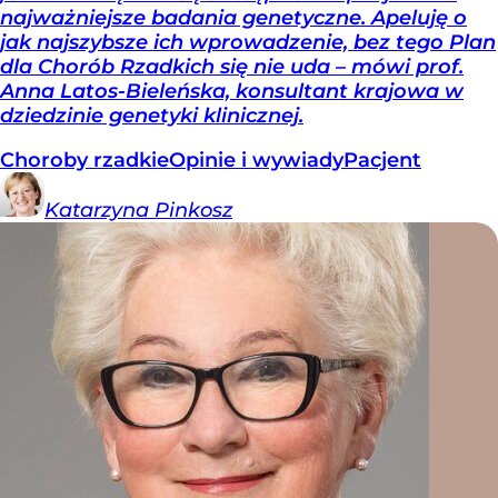
najważniejsze badania genetyczne. Apeluję o
jak najszybsze ich wprowadzenie, bez tego Plan
dla Chorób Rzadkich się nie uda – mówi prof.
Anna Latos-Bieleńska, konsultant krajowa w
dziedzinie genetyki klinicznej.
Choroby rzadkie
Opinie i wywiady
Pacjent
Katarzyna
Pinkosz