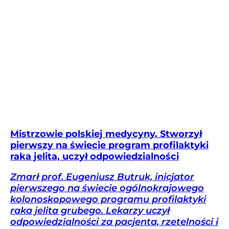
Mistrzowie polskiej medycyny. Stworzył
pierwszy na świecie program profilaktyki
raka jelita, uczył odpowiedzialności
Zmarł prof. Eugeniusz Butruk, inicjator
pierwszego na świecie ogólnokrajowego
kolonoskopowego programu profilaktyki
raka jelita grubego. Lekarzy uczył
odpowiedzialności za pacjenta, rzetelności i