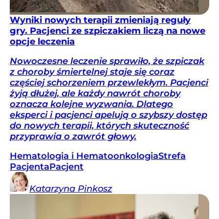
Wyniki nowych terapii zmieniają reguły
gry. Pacjenci ze szpiczakiem liczą na nowe
opcje leczenia
Nowoczesne leczenie sprawiło, że szpiczak
z choroby śmiertelnej staje się coraz
częściej schorzeniem przewlekłym. Pacjenci
żyją dłużej, ale każdy nawrót choroby
oznacza kolejne wyzwania. Dlatego
eksperci i pacjenci apelują o szybszy dostęp
do nowych terapii, których skuteczność
przyprawia o zawrót głowy.
Hematologia i Hematoonkologia
Strefa
Pacjenta
Pacjent
Katarzyna
Pinkosz