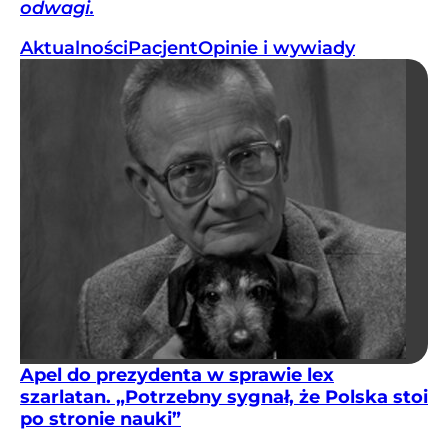
odwagi.
Aktualności
Pacjent
Opinie i wywiady
Apel do prezydenta w sprawie lex
szarlatan. „Potrzebny sygnał, że Polska stoi
po stronie nauki”