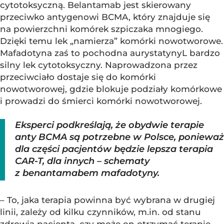
cytotoksyczną. Belantamab jest skierowany
przeciwko antygenowi BCMA, który znajduje się
na powierzchni komórek szpiczaka mnogiego.
Dzięki temu lek „namierza” komórki nowotworowe.
Mafadotyna zaś to pochodna aurystatynyL bardzo
silny lek cytotoksyczny. Naprowadzona przez
przeciwciało dostaje się do komórki
nowotworowej, gdzie blokuje podziały komórkowe
i prowadzi do śmierci komórki nowotworowej.
Eksperci podkreślają, że obydwie terapie
anty BCMA są potrzebne w Polsce, ponieważ
dla części pacjentów będzie lepsza terapia
CAR-T, dla innych – schematy
z benantamabem mafadotyny.
– To, jaka terapia powinna być wybrana w drugiej
linii, zależy od kilku czynników, m.in. od stanu
zdrowia pacjenta, czy może on otrzymać terapię