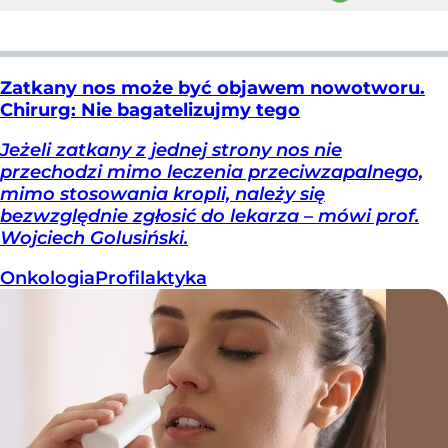
Zatkany nos może być objawem nowotworu.
Chirurg: Nie bagatelizujmy tego
Jeżeli zatkany z jednej strony nos nie
przechodzi mimo leczenia przeciwzapalnego,
mimo stosowania kropli, należy się
bezwzględnie zgłosić do lekarza – mówi prof.
Wojciech Golusiński.
Onkologia
Profilaktyka