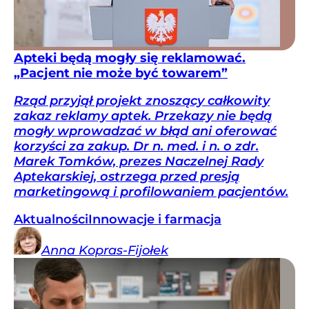
Apteki będą mogły się reklamować.
„Pacjent nie może być towarem”
Rząd przyjął projekt znoszący całkowity
zakaz reklamy aptek. Przekazy nie będą
mogły wprowadzać w błąd ani oferować
korzyści za zakup. Dr n. med. i n. o zdr.
Marek Tomków, prezes Naczelnej Rady
Aptekarskiej, ostrzega przed presją
marketingową i profilowaniem pacjentów.
Aktualności
Innowacje i farmacja
Anna
Kopras-Fijołek