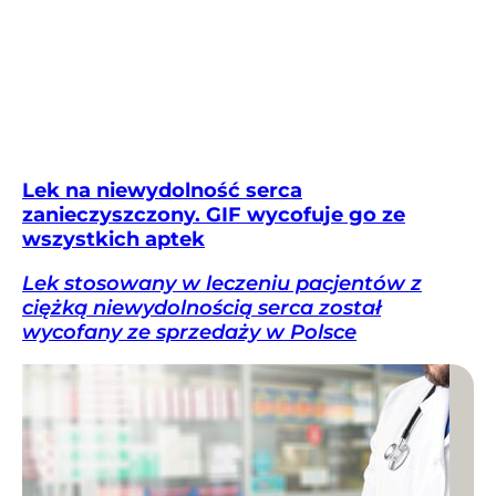
Lek na niewydolność serca
zanieczyszczony. GIF wycofuje go ze
wszystkich aptek
Lek stosowany w leczeniu pacjentów z
ciężką niewydolnością serca został
wycofany ze sprzedaży w Polsce