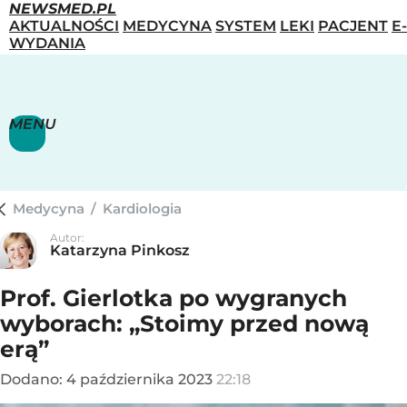
NEWSMED.PL
AKTUALNOŚCI
MEDYCYNA
SYSTEM
LEKI
PACJENT
E-
WYDANIA
MENU
Medycyna
/
Kardiologia
Autor:
Katarzyna Pinkosz
Prof. Gierlotka po wygranych
wyborach: „Stoimy przed nową
erą”
Dodano:
4
października
2023
22:18