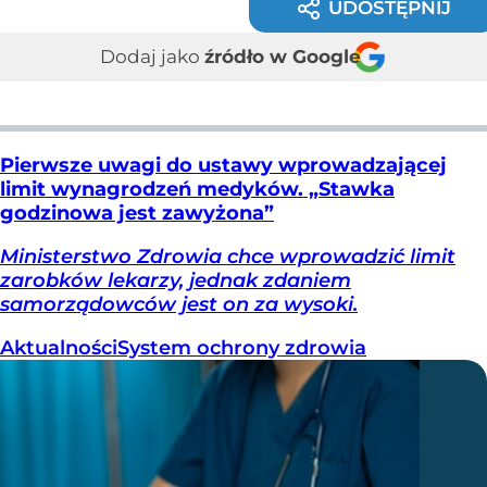
UDOSTĘPNIJ
Dodaj jako
źródło w Google
Pierwsze uwagi do ustawy wprowadzającej
limit wynagrodzeń medyków. „Stawka
godzinowa jest zawyżona”
Ministerstwo Zdrowia chce wprowadzić limit
zarobków lekarzy, jednak zdaniem
samorządowców jest on za wysoki.
Aktualności
System ochrony zdrowia