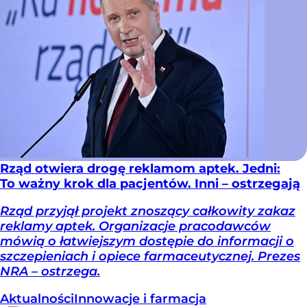
Rząd otwiera drogę reklamom aptek. Jedni:
To ważny krok dla pacjentów. Inni – ostrzegają
Rząd przyjął projekt znoszący całkowity zakaz
reklamy aptek. Organizacje pracodawców
mówią o łatwiejszym dostępie do informacji o
szczepieniach i opiece farmaceutycznej. Prezes
NRA – ostrzega.
Aktualności
Innowacje i farmacja