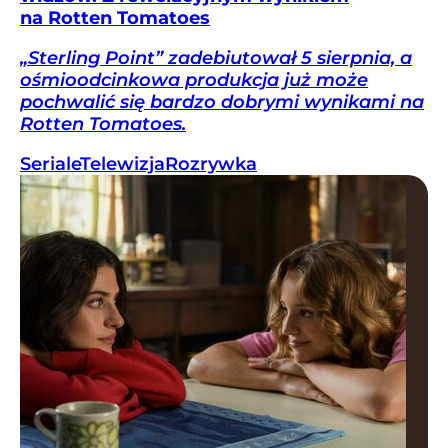
na Rotten Tomatoes
„Sterling Point” zadebiutował 5 sierpnia, a
ośmioodcinkowa produkcja już może
pochwalić się bardzo dobrymi wynikami na
Rotten Tomatoes.
Seriale
Telewizja
Rozrywka