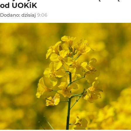
od UOKiK
Dodano:
dzisiaj
9:06