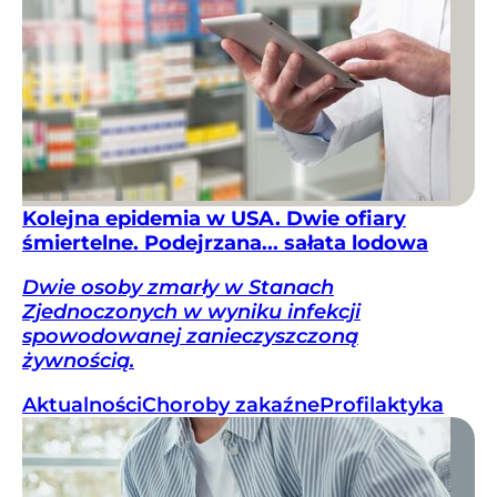
Kolejna epidemia w USA. Dwie ofiary
śmiertelne. Podejrzana... sałata lodowa
Dwie osoby zmarły w Stanach
Zjednoczonych w wyniku infekcji
spowodowanej zanieczyszczoną
żywnością.
Aktualności
Choroby zakaźne
Profilaktyka