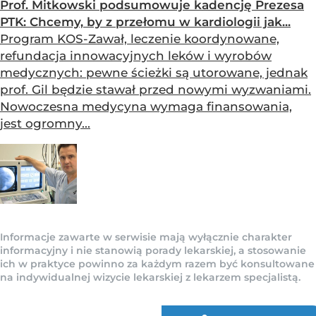
Prof. Mitkowski podsumowuje kadencję Prezesa
PTK: Chcemy, by z przełomu w kardiologii jak...
Program KOS-Zawał, leczenie koordynowane,
refundacja innowacyjnych leków i wyrobów
medycznych: pewne ścieżki są utorowane, jednak
prof. Gil będzie stawał przed nowymi wyzwaniami.
Nowoczesna medycyna wymaga finansowania,
jest ogromny...
Informacje zawarte w serwisie mają wyłącznie charakter
informacyjny i nie stanowią porady lekarskiej, a stosowanie
ich w praktyce powinno za każdym razem być konsultowane
na indywidualnej wizycie lekarskiej z lekarzem specjalistą.