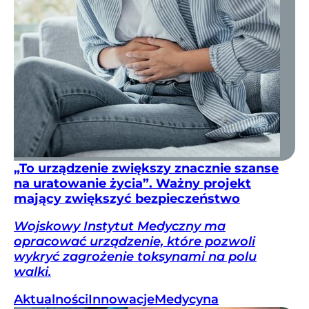
„To urządzenie zwiększy znacznie szanse
na uratowanie życia”. Ważny projekt
mający zwiększyć bezpieczeństwo
Wojskowy Instytut Medyczny ma
opracować urządzenie, które pozwoli
wykryć zagrożenie toksynami na polu
walki.
Aktualności
Innowacje
Medycyna