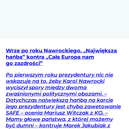
Wrze po roku Nawrockiego. „Największa
hańba” kontra „Cała Europa nam
go zazdrości”
Po pierwszym roku prezydentury nic nie
wskazuje na to, żeby Karol Nawrocki
wyciszył spory między dwoma
zwaśnionymi politycznymi obozami. –
Dotychczas największą hańbą na karcie
jego prezydentury jest chyba zawetowanie
SAFE – ocenia Mariusz Witczak z KO. –
Mamy głowę państwa, z której możemy
być dumni – kontruje Marek Jakubiak z