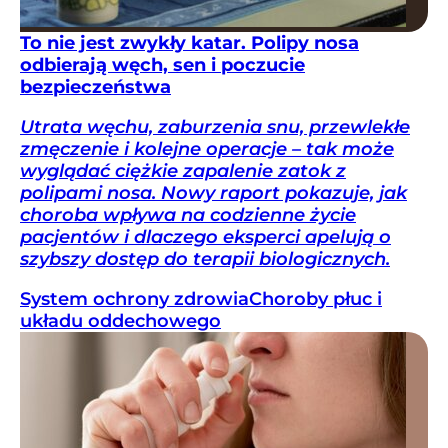
To nie jest zwykły katar. Polipy nosa
odbierają węch, sen i poczucie
bezpieczeństwa
Utrata węchu, zaburzenia snu, przewlekłe
zmęczenie i kolejne operacje – tak może
wyglądać ciężkie zapalenie zatok z
polipami nosa. Nowy raport pokazuje, jak
choroba wpływa na codzienne życie
pacjentów i dlaczego eksperci apelują o
szybszy dostęp do terapii biologicznych.
System ochrony zdrowia
Choroby płuc i
układu oddechowego