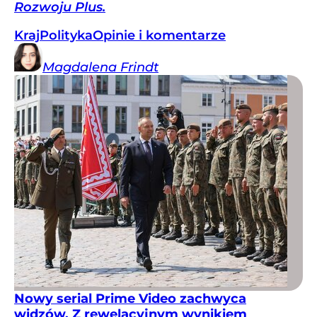
Rozwoju Plus.
Kraj
Polityka
Opinie i komentarze
Magdalena
Frindt
Nowy serial Prime Video zachwyca
widzów. Z rewelacyjnym wynikiem