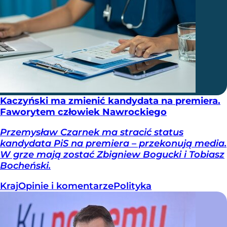
Kaczyński ma zmienić kandydata na premiera.
Faworytem człowiek Nawrockiego
Przemysław Czarnek ma stracić status
kandydata PiS na premiera – przekonują media.
W grze mają zostać Zbigniew Bogucki i Tobiasz
Bocheński.
Kraj
Opinie i komentarze
Polityka