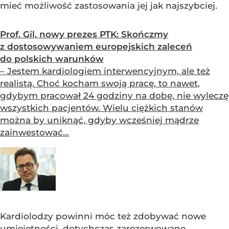
mieć możliwość zastosowania jej jak najszybciej.
Prof. Gil, nowy prezes PTK: Skończmy
z dostosowywaniem europejskich zaleceń
do polskich warunków
– Jestem kardiologiem interwencyjnym, ale też
realistą. Choć kocham swoją pracę, to nawet,
gdybym pracował 24 godziny na dobę, nie wyleczę
wszystkich pacjentów. Wielu ciężkich stanów
można by uniknąć, gdyby wcześniej mądrze
zainwestować...
Kardiolodzy powinni móc też zdobywać nowe
umiejętności, dotychczas zarezerwowane