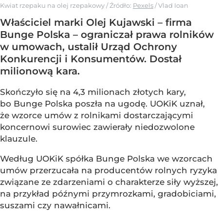
Kwiat rzepaku na olej rzepakowy
/ Źródło:
Pexels
/
Vlad Ioan
Właściciel marki Olej Kujawski – firma
Bunge Polska – ograniczał prawa rolników
w umowach, ustalił Urząd Ochrony
Konkurencji i Konsumentów. Dostał
milionową kara.
Skończyło się na 4,3 milionach złotych kary,
bo Bunge Polska poszła na ugodę. UOKiK uznał,
że wzorce umów z rolnikami dostarczającymi
koncernowi surowiec zawierały niedozwolone
klauzule.
Według UOKiK spółka Bunge Polska we wzorcach
umów przerzucała na producentów rolnych ryzyka
związane ze zdarzeniami o charakterze siły wyższej,
na przykład późnymi przymrozkami, gradobiciami,
suszami czy nawałnicami.