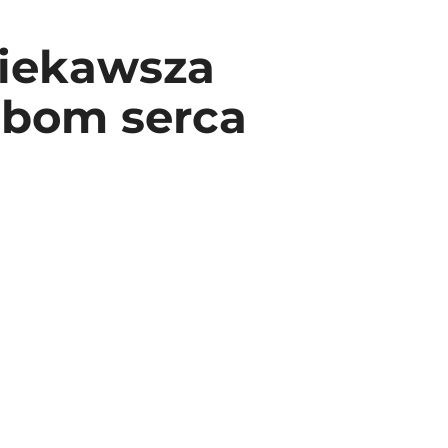
ciekawsza
obom serca