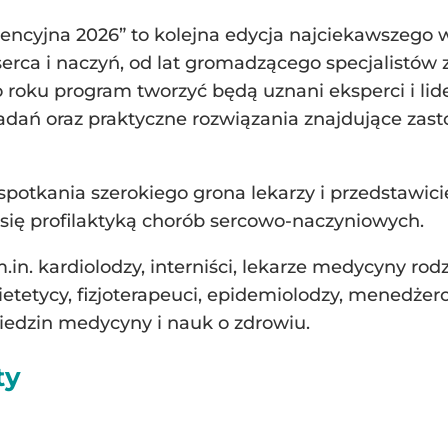
wencyjna 2026” to kolejna edycja najciekawszego
b serca i naczyń, od lat gromadzącego specjalist
o roku program tworzyć będą uznani eksperci i lider
adań oraz praktyczne rozwiązania znajdujące zas
spotkania szerokiego grona lekarzy i przedstawi
ię profilaktyką chorób sercowo-naczyniowych.
n. kardiolodzy, interniści, lekarze medycyny rodz
 dietetycy, fizjoterapeuci, epidemiolodzy, menedże
ziedzin medycyny i nauk o zdrowiu.
ty