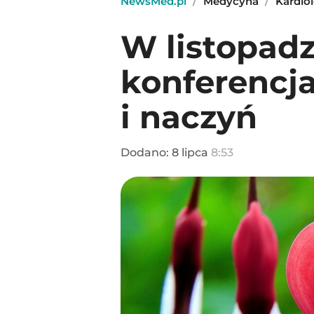
NewsMed.pl
/
Medycyna
/
Kardio
W listopad
konferencj
i naczyń
Dodano:
8
lipca
8:53