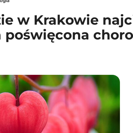
logia
zie w Krakowie naj
a poświęcona chor