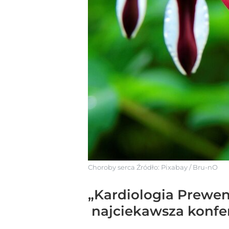
Choroby serca
Źródło:
Pixabay
/
Bru-nO
„Kardiologia Prewen
najciekawsza konfe