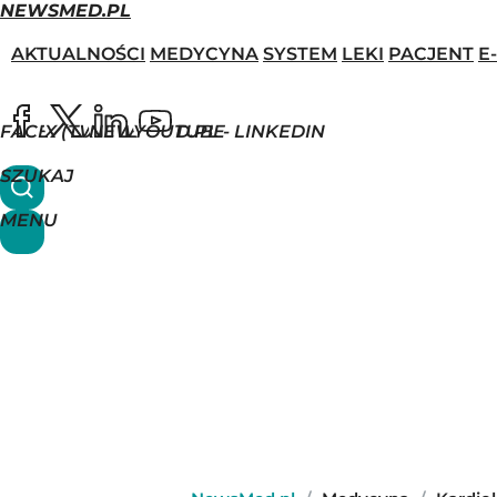
NEWSMED.PL
AKTUALNOŚCI
MEDYCYNA
SYSTEM
LEKI
PACJENT
E
FACEBOOK
X (TWITTER)
NEWSMED.PL - LINKEDIN
YOUTUBE
SZUKAJ
MENU