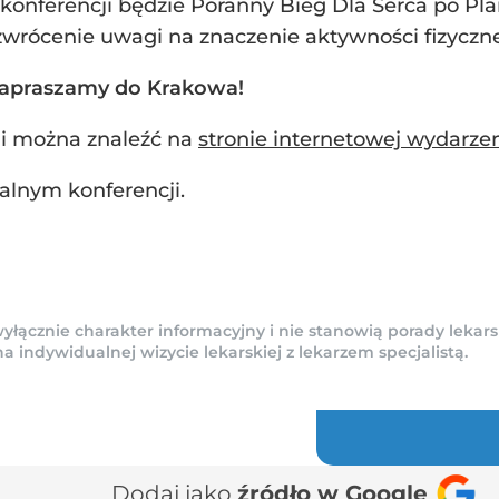
nferencji będzie Poranny Bieg Dla Serca po Pla
zwrócenie uwagi na znaczenie aktywności fizycznej
. zapraszamy do Krakowa!
ji można znaleźć na
stronie internetowej wydarze
lnym konferencji.
yłącznie charakter informacyjny i nie stanowią porady lekars
indywidualnej wizycie lekarskiej z lekarzem specjalistą.
Dodaj jako
źródło w Google