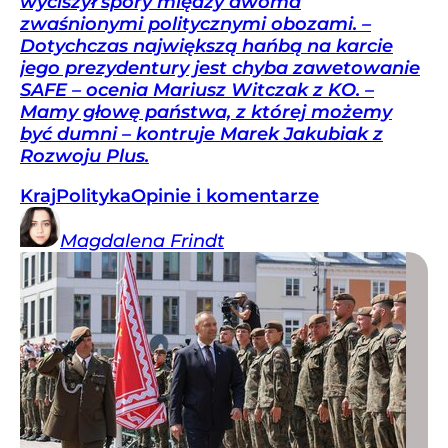
wyciszył spory między dwoma
zwaśnionymi politycznymi obozami. –
Dotychczas największą hańbą na karcie
jego prezydentury jest chyba zawetowanie
SAFE – ocenia Mariusz Witczak z KO. –
Mamy głowę państwa, z której możemy
być dumni – kontruje Marek Jakubiak z
Rozwoju Plus.
Kraj
Polityka
Opinie i komentarze
Magdalena
Frindt