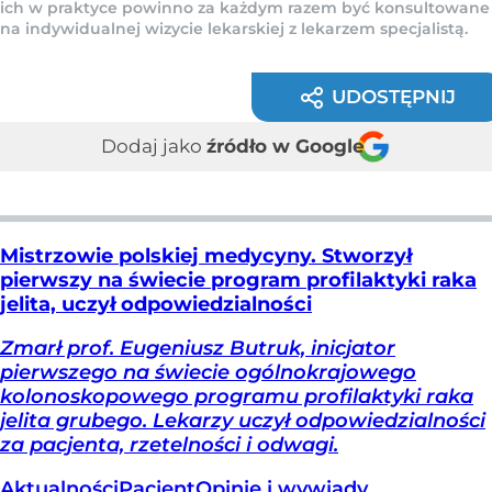
ich w praktyce powinno za każdym razem być konsultowane
na indywidualnej wizycie lekarskiej z lekarzem specjalistą.
UDOSTĘPNIJ
Dodaj jako
źródło w Google
Mistrzowie polskiej medycyny. Stworzył
pierwszy na świecie program profilaktyki raka
jelita, uczył odpowiedzialności
Zmarł prof. Eugeniusz Butruk, inicjator
pierwszego na świecie ogólnokrajowego
kolonoskopowego programu profilaktyki raka
jelita grubego. Lekarzy uczył odpowiedzialności
za pacjenta, rzetelności i odwagi.
Aktualności
Pacjent
Opinie i wywiady