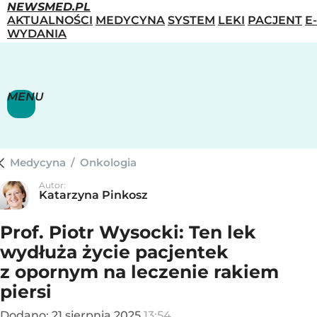
NEWSMED.PL
AKTUALNOŚCI
MEDYCYNA
SYSTEM
LEKI
PACJENT
E-
WYDANIA
MENU
Medycyna
/
Onkologia
Autor:
Katarzyna Pinkosz
Prof. Piotr Wysocki: Ten lek
wydłuża życie pacjentek
z opornym na leczenie rakiem
piersi
Dodano:
21
sierpnia
2025
13:54