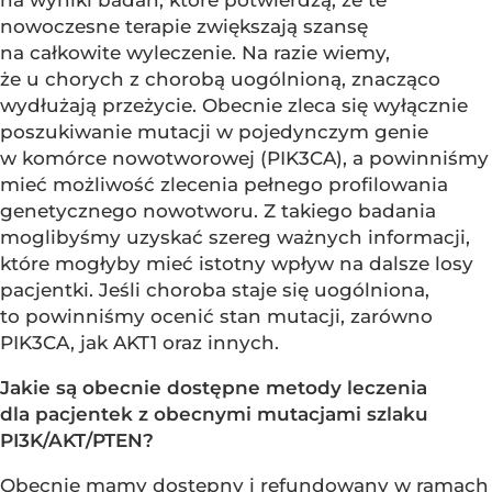
na wyniki badań, które potwierdzą, że te
nowoczesne terapie zwiększają szansę
na całkowite wyleczenie. Na razie wiemy,
że u chorych z chorobą uogólnioną, znacząco
wydłużają przeżycie. Obecnie zleca się wyłącznie
poszukiwanie mutacji w pojedynczym genie
w komórce nowotworowej (PIK3CA), a powinniśmy
mieć możliwość zlecenia pełnego profilowania
genetycznego nowotworu. Z takiego badania
moglibyśmy uzyskać szereg ważnych informacji,
które mogłyby mieć istotny wpływ na dalsze losy
pacjentki. Jeśli choroba staje się uogólniona,
to powinniśmy ocenić stan mutacji, zarówno
PIK3CA, jak AKT1 oraz innych.
Jakie są obecnie dostępne metody leczenia
dla pacjentek z obecnymi mutacjami szlaku
PI3K/AKT/PTEN?
Obecnie mamy dostępny i refundowany w ramach