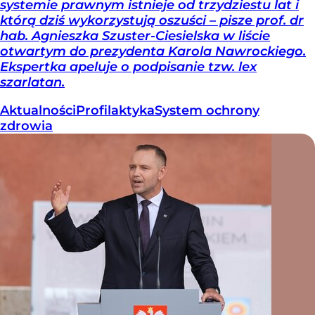
systemie prawnym istnieje od trzydziestu lat i
którą dziś wykorzystują oszuści – pisze prof. dr
hab. Agnieszka Szuster-Ciesielska w liście
otwartym do prezydenta Karola Nawrockiego.
Ekspertka apeluje o podpisanie tzw. lex
szarlatan.
Aktualności
Profilaktyka
System ochrony
zdrowia