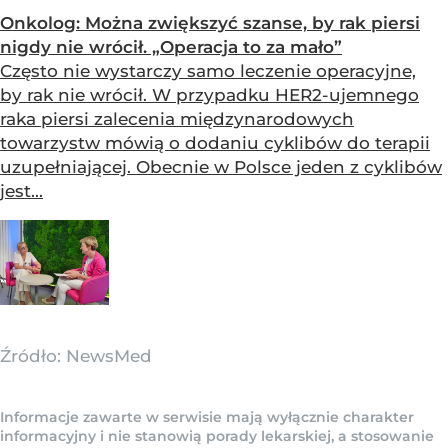
Onkolog: Można zwiększyć szanse, by rak piersi
nigdy nie wrócił. „Operacja to za mało”
Często nie wystarczy samo leczenie operacyjne,
by rak nie wrócił. W przypadku HER2-ujemnego
raka piersi zalecenia międzynarodowych
towarzystw mówią o dodaniu cyklibów do terapii
uzupełniającej. Obecnie w Polsce jeden z cyklibów
jest...
Źródło:
NewsMed
Informacje zawarte w serwisie mają wyłącznie charakter
informacyjny i nie stanowią porady lekarskiej, a stosowanie