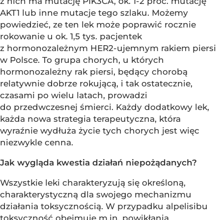
z nich ma mutację PIK3CA, ok. 1-2 proc. mutację
AKT1 lub inne mutacje tego szlaku. Możemy
powiedzieć, ze ten lek może poprawić rocznie
rokowanie u ok. 1,5 tys. pacjentek
z hormonozależnym HER2-ujemnym rakiem piersi
w Polsce. To grupa chorych, u których
hormonozależny rak piersi, będący chorobą
relatywnie dobrze rokującą, i tak ostatecznie,
czasami po wielu latach, prowadzi
do przedwczesnej śmierci. Każdy dodatkowy lek,
każda nowa strategia terapeutyczna, która
wyraźnie wydłuża życie tych chorych jest więc
niezwykle cenna.
Jak wygląda kwestia działań niepożądanych?
Wszystkie leki charakteryzują się określoną,
charakterystyczną dla swojego mechanizmu
działania toksycznością. W przypadku alpelisibu
toksyczność obejmuje m.in. powikłania