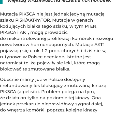
większą wrażliwość na leczenie hormonalne.
Mutacja PIK3CA nie jest jednak jedyną mutacją
szlaku PI3K/AKT/mTOR. Mutacje w genach
kodujących białka tego szlaku, w tym PTEN,
PIK3CA i AKT, mogą prowadzić
do niekontrolowanej proliferacji komórek i rozwoju
nowotworów hormonoopornych. Mutacje AKT1
pojawiają się u ok. 1-2 proc. chorych i dziś nie są
rutynowo w Polsce oceniane. Istotne jest
natomiast to, że pojawiły się leki, które mogą
blokować te zmutowane białka.
Obecnie mamy już w Polsce dostępny
i refundowany lek blokujący zmutowaną kinazę
PIK3CA (alpelisib). Problem polega na tym,
że działa on tylko na poziomie tej kinazy. Ona
jednak przekazuje nieprawidłowy sygnał dalej,
do wnętrza komórki, poprzez kolejne kinazy