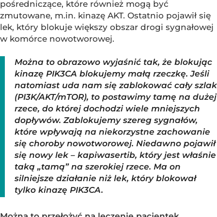
pośredniczące, które również mogą być
zmutowane, m.in. kinazę AKT. Ostatnio pojawił się
lek, który blokuje większy obszar drogi sygnałowej
w komórce nowotworowej.
Można to obrazowo wyjaśnić tak, że blokując
kinazę PIK3CA blokujemy małą rzeczkę. Jeśli
natomiast uda nam się zablokować cały szlak
(PI3K/AKT/mTOR), to postawimy tamę na dużej
rzece, do której dochodzi wiele mniejszych
dopływów. Zablokujemy szereg sygnałów,
które wpływają na niekorzystne zachowanie
się choroby nowotworowej. Niedawno pojawił
się nowy lek – kapiwasertib, który jest właśnie
taką „tamą” na szerokiej rzece. Ma on
silniejsze działanie niż lek, który blokował
tylko kinazę PIK3CA.
Można to przełożyć na leczenie pacjentek,