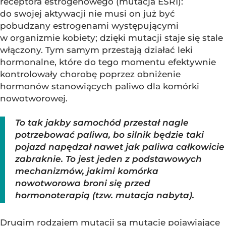
receptora estrogenowego (mutacja ESR1):
do swojej aktywacji nie musi on już być
pobudzany estrogenami występującymi
w organizmie kobiety; dzięki mutacji staje się stale
włączony. Tym samym przestają działać leki
hormonalne, które do tego momentu efektywnie
kontrolowały chorobę poprzez obniżenie
hormonów stanowiących paliwo dla komórki
nowotworowej.
To tak jakby samochód przestał nagle
potrzebować paliwa, bo silnik będzie taki
pojazd napędzał nawet jak paliwa całkowicie
zabraknie. To jest jeden z podstawowych
mechanizmów, jakimi komórka
nowotworowa broni się przed
hormonoterapią (tzw. mutacja nabyta).
Drugim rodzajem mutacji są mutacje pojawiające