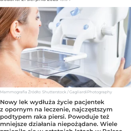
Mammografia
Źródło:
Shutterstock
/
GagliardiPhotography
Nowy lek wydłuża życie pacjentek
z opornym na leczenie, najczęstszym
podtypem raka piersi. Powoduje też
mniejsze działania niepożądane. Wiele