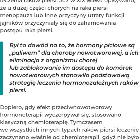
leczenia raków piersi. Już w XIX wieku opisywano,
że u dużej części chorych na raka piersi
menopauza lub inne przyczyny utraty funkcji
jajników przyczyniały się do zahamowania
postępu raka piersi.
Był to dowód na to, że hormony płciowe są
„paliwem” dla choroby nowotworowej, a ich
eliminacja z organizmu chorej
lub zablokowanie im dostępu do komórek
nowotworowych stanowiło podstawową
strategię leczenia hormonozależnych raków
piersi.
Dopiero, gdy efekt przeciwnowotworowy
hormonoterapii wyczerpywał się, stosowano
klasyczną chemioterapię. Tymczasem
we wszystkich innych typach raków piersi leczenie
zaczynano właśnie od chemioterapii, gdyż nie było