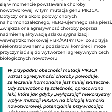
się w momencie powstawania choroby
nowotworowej, w tym mutacja genu PIK3CA.
Dotyczy ona około połowy chorych
na hormonozależnego, HER2-ujemnego raka piersi.
Zwiększa ona agresywność choroby poprzez
nadmierną aktywację szlaku sygnalizacji
wewnątrzkomórkowej PI3K/AKT/mTOR, co sprzyja
niekontrolowanemu podziałowi komórek i może
przyczyniać się do wytworzeni agresywnych cech
biologicznych nowotworu.
W przypadku obecności mutacji PIK3CA
wzrost agresywności choroby powoduje,
że leczenie hormonalne jest mniej skuteczne.
Gdy zauważono tę zależność, opracowano
leki, które jak gdyby „wyłączają” niekorzystny
wpływ mutacji PIK3CA na biologię komórki
nowotworowej, potencjalnie przywracając