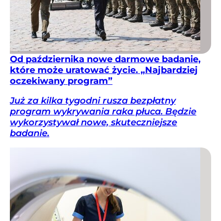
Od października nowe darmowe badanie,
które może uratować życie. „Najbardziej
oczekiwany program”
Już za kilka tygodni rusza bezpłatny
program wykrywania raka płuca. Będzie
wykorzystywał nowe, skuteczniejsze
badanie.