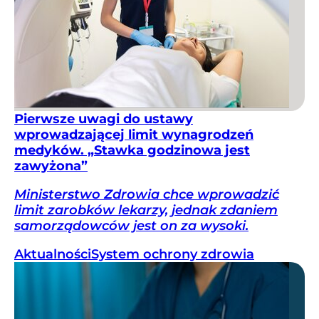
Pierwsze uwagi do ustawy
wprowadzającej limit wynagrodzeń
medyków. „Stawka godzinowa jest
zawyżona”
Ministerstwo Zdrowia chce wprowadzić
limit zarobków lekarzy, jednak zdaniem
samorządowców jest on za wysoki.
Aktualności
System ochrony zdrowia