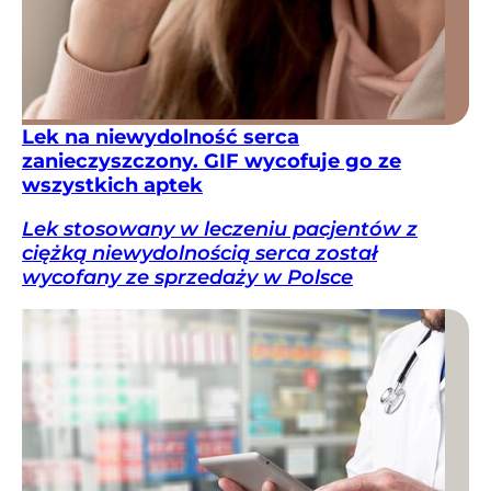
Lek na niewydolność serca
zanieczyszczony. GIF wycofuje go ze
wszystkich aptek
Lek stosowany w leczeniu pacjentów z
ciężką niewydolnością serca został
wycofany ze sprzedaży w Polsce