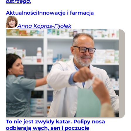
ostrzega.
Aktualności
Innowacje i farmacja
Anna
Kopras-Fijołek
To nie jest zwykły katar. Polipy nosa
odbierają węch, sen i poczucie