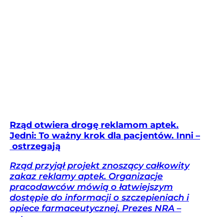
Rząd otwiera drogę reklamom aptek.
Jedni: To ważny krok dla pacjentów. Inni –
ostrzegają
Rząd przyjął projekt znoszący całkowity
zakaz reklamy aptek. Organizacje
pracodawców mówią o łatwiejszym
dostępie do informacji o szczepieniach i
opiece farmaceutycznej. Prezes NRA –