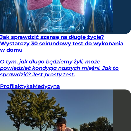
Jak sprawdzić szansę na długie życie?
Wystarczy 30 sekundowy test do wykonania
w domu
O tym, jak długo będziemy żyli, może
powiedzieć kondycja naszych mięśni. Jak to
sprawdzić? Jest prosty test.
Profilaktyka
Medycyna