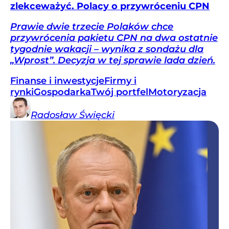
zlekceważyć. Polacy o przywróceniu CPN
Prawie dwie trzecie Polaków chce
przywrócenia pakietu CPN na dwa ostatnie
tygodnie wakacji – wynika z sondażu dla
„Wprost”. Decyzja w tej sprawie lada dzień.
Finanse i inwestycje
Firmy i
rynki
Gospodarka
Twój portfel
Motoryzacja
Radosław
Święcki