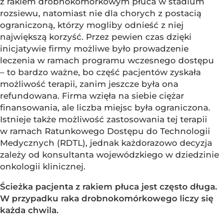
z rakiem drobnokomórkowym płuca w stadium
rozsiewu, natomiast nie dla chorych z postacią
ograniczoną, którzy mogliby odnieść z niej
największą korzyść. Przez pewien czas dzięki
inicjatywie firmy możliwe było prowadzenie
leczenia w ramach programu wczesnego dostępu
– to bardzo ważne, bo część pacjentów zyskała
możliwość terapii, zanim jeszcze była ona
refundowana. Firma wzięła na siebie ciężar
finansowania, ale liczba miejsc była ograniczona.
Istnieje także możliwość zastosowania tej terapii
w ramach Ratunkowego Dostępu do Technologii
Medycznych (RDTL), jednak każdorazowo decyzja
zależy od konsultanta wojewódzkiego w dziedzinie
onkologii klinicznej.
Ścieżka pacjenta z rakiem płuca jest często długa.
W przypadku raka drobnokomórkowego liczy się
każda chwila.