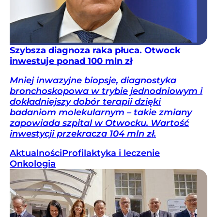
Szybsza diagnoza raka płuca. Otwock
inwestuje ponad 100 mln zł
Mniej inwazyjne biopsje, diagnostyka
bronchoskopowa w trybie jednodniowym i
dokładniejszy dobór terapii dzięki
badaniom molekularnym – takie zmiany
zapowiada szpital w Otwocku. Wartość
inwestycji przekracza 104 mln zł.
Aktualności
Profilaktyka i leczenie
Onkologia