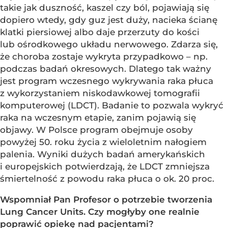
takie jak duszność, kaszel czy ból, pojawiają się
dopiero wtedy, gdy guz jest duży, nacieka ścianę
klatki piersiowej albo daje przerzuty do kości
lub ośrodkowego układu nerwowego. Zdarza się,
że choroba zostaje wykryta przypadkowo – np.
podczas badań okresowych. Dlatego tak ważny
jest program wczesnego wykrywania raka płuca
z wykorzystaniem niskodawkowej tomografii
komputerowej (LDCT). Badanie to pozwala wykryć
raka na wczesnym etapie, zanim pojawią się
objawy. W Polsce program obejmuje osoby
powyżej 50. roku życia z wieloletnim nałogiem
palenia. Wyniki dużych badań amerykańskich
i europejskich potwierdzają, że LDCT zmniejsza
śmiertelność z powodu raka płuca o ok. 20 proc.
Wspomniał Pan Profesor o potrzebie tworzenia
Lung Cancer Units. Czy mogłyby one realnie
poprawić opiekę nad pacjentami?