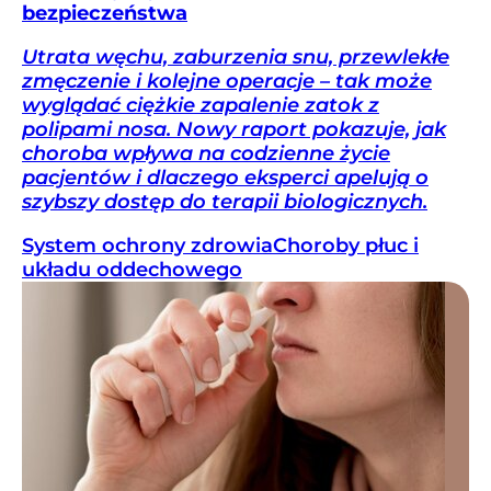
bezpieczeństwa
Utrata węchu, zaburzenia snu, przewlekłe
zmęczenie i kolejne operacje – tak może
wyglądać ciężkie zapalenie zatok z
polipami nosa. Nowy raport pokazuje, jak
choroba wpływa na codzienne życie
pacjentów i dlaczego eksperci apelują o
szybszy dostęp do terapii biologicznych.
System ochrony zdrowia
Choroby płuc i
układu oddechowego