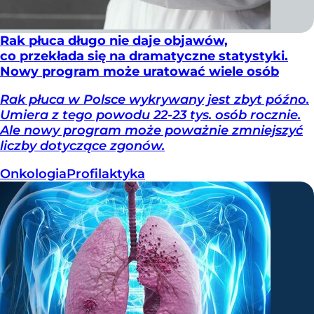
Rak płuca długo nie daje objawów,
co przekłada się na dramatyczne statystyki.
Nowy program może uratować wiele osób
Rak płuca w Polsce wykrywany jest zbyt późno.
Umiera z tego powodu 22-23 tys. osób rocznie.
Ale nowy program może poważnie zmniejszyć
liczby dotyczące zgonów.
Onkologia
Profilaktyka