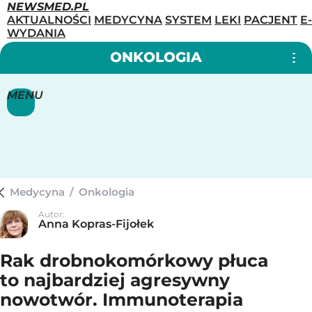
NEWSMED.PL
AKTUALNOŚCI
MEDYCYNA
SYSTEM
LEKI
PACJENT
E-
WYDANIA
ONKOLOGIA
MENU
Medycyna
/
Onkologia
Autor:
Anna Kopras-Fijołek
Rak drobnokomórkowy płuca
to najbardziej agresywny
nowotwór. Immunoterapia