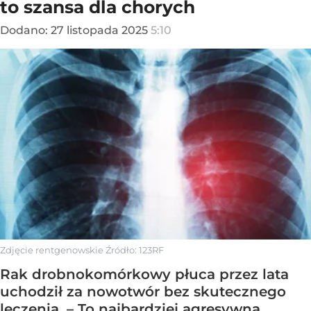
to szansa dla chorych
Dodano:
27
listopada
2025
5:10
Zdjęcie rentgenowskie
Źródło:
123RF
Rak drobnokomórkowy płuca przez lata
uchodził za nowotwór bez skutecznego
leczenia. – To najbardziej agresywna