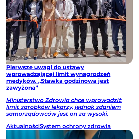
Pierwsze uwagi do ustawy
wprowadzającej limit wynagrodzeń
medyków. „Stawka godzinowa jest
zawyżona”
Ministerstwo Zdrowia chce wprowadzić
limit zarobków lekarzy, jednak zdaniem
samorządowców jest on za wysoki.
Aktualności
System ochrony zdrowia