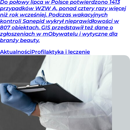
Do połowy lipca w Polsce potwierdzono 1413
przypadków WZW A, ponad cztery razy więcej
niż rok wcześniej. Podczas wakacyjnych
kontroli Sanepid wykrył nieprawidłowości w
807 obiektach. GIS przedstawił też dane o
zgłoszeniach w mObywatelu i wytyczne dla
branży beauty.
Aktualności
Profilaktyka i leczenie