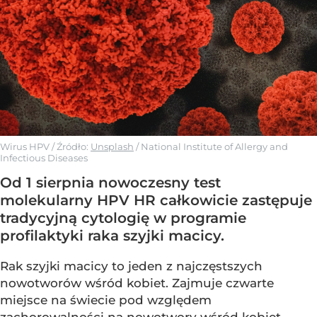
Wirus HPV
/ Źródło:
Unsplash
/
National Institute of Allergy and
Infectious Diseases
Od 1 sierpnia nowoczesny test
molekularny HPV HR całkowicie zastępuje
tradycyjną cytologię w programie
profilaktyki raka szyjki macicy.
Rak szyjki macicy to jeden z najczęstszych
nowotworów wśród kobiet. Zajmuje czwarte
miejsce na świecie pod względem