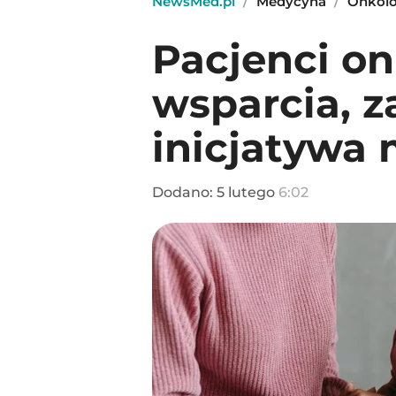
NewsMed.pl
/
Medycyna
/
Onkol
Pacjenci on
wsparcia, z
inicjatywa 
Dodano:
5
lutego
6:02