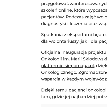
przygotować zainteresowanych 
szkoleń online, które wyposaż
pacjentów. Podczas zajęć wolo
diagnostyki i leczenia oraz w
Spotkania z ekspertami będą
dla wolontariuszy, jak i dla p
Oficjalna inauguracja projekt
Onkologii im. Marii Skłodows
platformie siepomaga.pl
, dzi
Onkologicznego. Zgromadzone ś
wsparcia w każdym województw
Dzięki temu pacjenci onkolog
tam, gdzie jej najbardziej potr