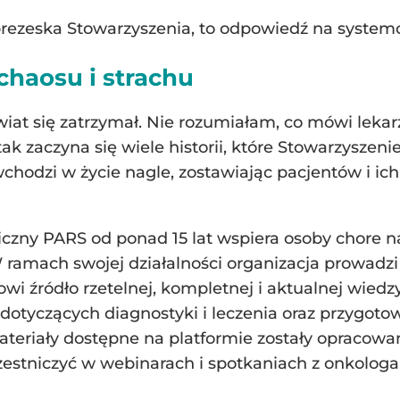
 prezeska Stowarzyszenia, to odpowiedź na syste
chaosu i strachu
świat się zatrzymał. Nie rozumiałam, co mówi leka
 tak zaczyna się wiele historii, które Stowarzysz
odzi w życie nagle, zostawiając pacjentów i ich 
czny PARS od ponad 15 lat wspiera osoby chore n
 W ramach swojej działalności organizacja prowadz
owi źródło rzetelnej, kompletnej i aktualnej wied
dotyczących diagnostyki i leczenia oraz przygot
teriały dostępne na platformie zostały opracowa
stniczyć w webinarach i spotkaniach z onkologam