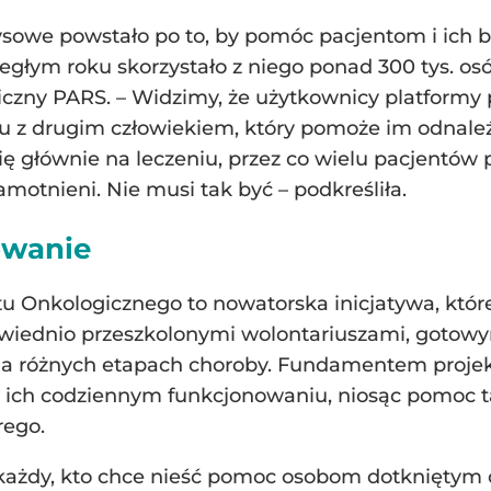
owe powstało po to, by pomóc pacjentom i ich bl
łym roku skorzystało z niego ponad 300 tys. osób
zny PARS. – Widzimy, że użytkownicy platformy po
ktu z drugim człowiekiem, który pomoże im odnal
ę głównie na leczeniu, przez co wielu pacjentów 
amotnieni. Nie musi tak być – podkreśliła.
owanie
u Onkologicznego to nowatorska inicjatywa, które
iednio przeszkolonymi wolontariuszami, gotowym
 na różnych etapach choroby. Fundamentem proje
 ich codziennym funkcjonowaniu, niosąc pomoc ta
rego.
każdy, kto chce nieść pomoc osobom dotkniętym