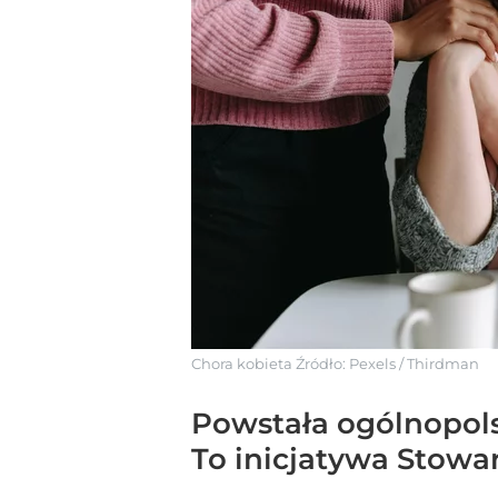
Chora kobieta
Źródło:
Pexels
/
Thirdman
Powstała ogólnopols
To inicjatywa Stowa