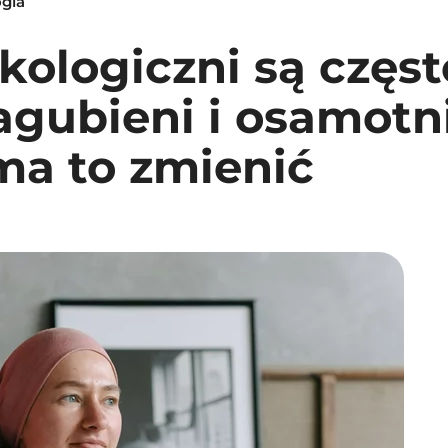
ogia
kologiczni są częst
agubieni i osamotn
ma to zmienić