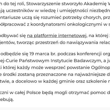
do tej roli, Stowarzyszenie stworzyło Akademię W
ają uczestników w wiedzę i umiejętności niezbęd
ntariusze uczą się rozumieć potrzeby chorych, pr
spółpracować z koordynatorami onkologicznymi w s
 odbywać się
na platformie internetowej
, na której
acjentów, tworząc przestrzeń do nawiązywania relac
u odbędzie się 19 marca br. podczas konferencji 
kiej-Curie Państwowym Instytucie Badawczym, a j
ęki której każdy może wesprzeć powstanie Ogólnopo
rodki zostaną przeznaczone na najważniejsze dzi
ie, a docelowo w każdej gminie oraz szkolenie 
iczni w całej Polsce będą mogli otrzymać pomoc 
zebują.