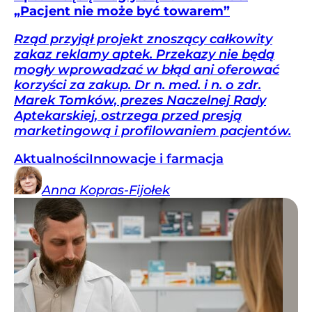
„Pacjent nie może być towarem”
Rząd przyjął projekt znoszący całkowity
zakaz reklamy aptek. Przekazy nie będą
mogły wprowadzać w błąd ani oferować
korzyści za zakup. Dr n. med. i n. o zdr.
Marek Tomków, prezes Naczelnej Rady
Aptekarskiej, ostrzega przed presją
marketingową i profilowaniem pacjentów.
Aktualności
Innowacje i farmacja
Anna
Kopras-Fijołek