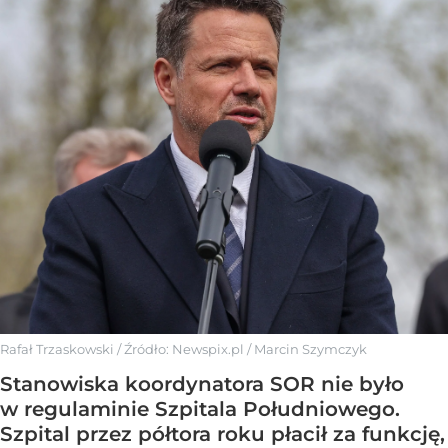
Rafał Trzaskowski
/ Źródło:
Newspix.pl
/
Marcin Szymczyk
Stanowiska koordynatora SOR nie było
w regulaminie Szpitala Południowego.
Szpital przez półtora roku płacił za funkcję,