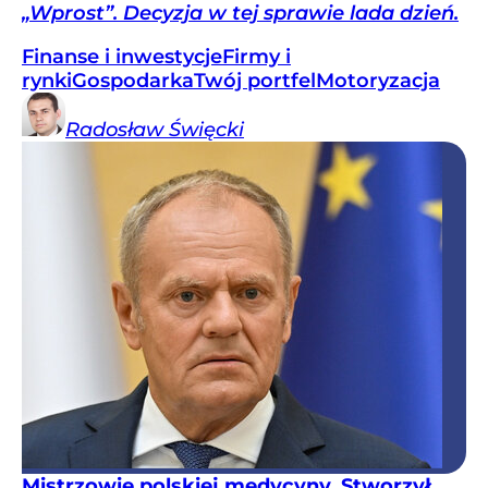
„Wprost”. Decyzja w tej sprawie lada dzień.
Finanse i inwestycje
Firmy i
rynki
Gospodarka
Twój portfel
Motoryzacja
Radosław
Święcki
Mistrzowie polskiej medycyny. Stworzył