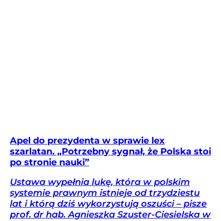
Apel do prezydenta w sprawie lex
szarlatan. „Potrzebny sygnał, że Polska stoi
po stronie nauki”
Ustawa wypełnia lukę, która w polskim
systemie prawnym istnieje od trzydziestu
lat i którą dziś wykorzystują oszuści – pisze
prof. dr hab. Agnieszka Szuster-Ciesielska w