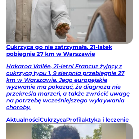
Cukrzyca go nie zatrzymała. 21-latek
pobiegnie 27 km w Warszawie
Hakaroa Vallée, 21-letni Francuz żyjący z
cukrzycą typu 1, 9 sierpnia przebiegnie 27
km w Warszawie. Jego europejskie
wyzwanie ma pokazać, że diagnoza nie
przekreśla marzeń, a także zwrócić uwagę
na potrzebę wcześniejszego wykrywania
choroby.
Aktualności
Cukrzyca
Profilaktyka i leczenie