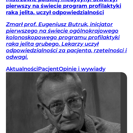
pierwszy na świecie program profilaktyki
raka jelita, uczył odpowiedzialności
Zmarł prof. Eugeniusz Butruk, inicjator
pierwszego na świecie ogólnokrajowego
kolonoskopowego programu profilaktyki
raka jelita grubego. Lekarzy uczył
odpowiedzialności za pacjenta, rzetelności i
odwagi.
Aktualności
Pacjent
Opinie i wywiady