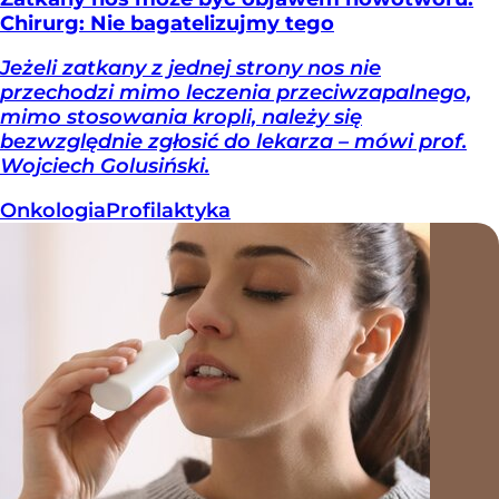
Chirurg: Nie bagatelizujmy tego
Jeżeli zatkany z jednej strony nos nie
przechodzi mimo leczenia przeciwzapalnego,
mimo stosowania kropli, należy się
bezwzględnie zgłosić do lekarza – mówi prof.
Wojciech Golusiński.
Onkologia
Profilaktyka