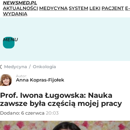
NEWSMED.PL
AKTUALNOŚCI
MEDYCYNA
SYSTEM
LEKI
PACJENT
E-
WYDANIA
MENU
Medycyna
/
Onkologia
Autor:
Anna Kopras-Fijołek
Prof. Iwona Ługowska: Nauka
zawsze była częścią mojej pracy
Dodano:
6
czerwca
20:03