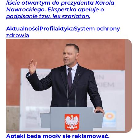
liście otwartym do prezydenta Karola
Nawrockiego. Ekspertka apeluje o
podpisanie tzw. lex szarlatan.
Aktualności
Profilaktyka
System ochrony
zdrowia
Apteki będą mogły się reklamować.