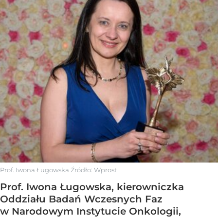
Prof. Iwona Ługowska
Źródło:
Wprost
Prof. Iwona Ługowska, kierowniczka
Oddziału Badań Wczesnych Faz
w Narodowym Instytucie Onkologii,