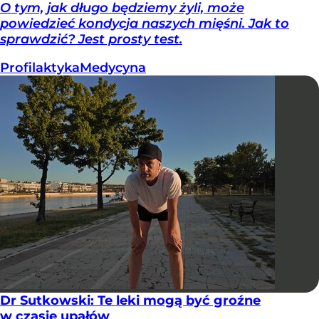
O tym, jak długo będziemy żyli, może
powiedzieć kondycja naszych mięśni. Jak to
sprawdzić? Jest prosty test.
Profilaktyka
Medycyna
Dr Sutkowski: Te leki mogą być groźne
w czasie upałów