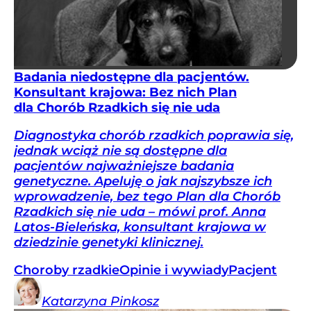
Badania niedostępne dla pacjentów.
Konsultant krajowa: Bez nich Plan
dla Chorób Rzadkich się nie uda
Diagnostyka chorób rzadkich poprawia się,
jednak wciąż nie są dostępne dla
pacjentów najważniejsze badania
genetyczne. Apeluję o jak najszybsze ich
wprowadzenie, bez tego Plan dla Chorób
Rzadkich się nie uda – mówi prof. Anna
Latos-Bieleńska, konsultant krajowa w
dziedzinie genetyki klinicznej.
Choroby rzadkie
Opinie i wywiady
Pacjent
Katarzyna
Pinkosz