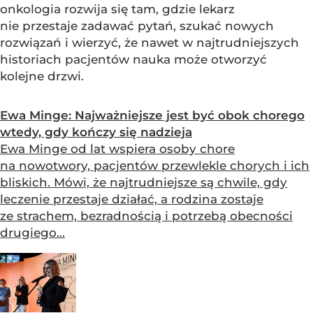
onkologia rozwija się tam, gdzie lekarz
nie przestaje zadawać pytań, szukać nowych
rozwiązań i wierzyć, że nawet w najtrudniejszych
historiach pacjentów nauka może otworzyć
kolejne drzwi.
Ewa Minge: Najważniejsze jest być obok chorego
wtedy, gdy kończy się nadzieja
Ewa Minge od lat wspiera osoby chore
na nowotwory, pacjentów przewlekle chorych i ich
bliskich. Mówi, że najtrudniejsze są chwile, gdy
leczenie przestaje działać, a rodzina zostaje
ze strachem, bezradnością i potrzebą obecności
drugiego...