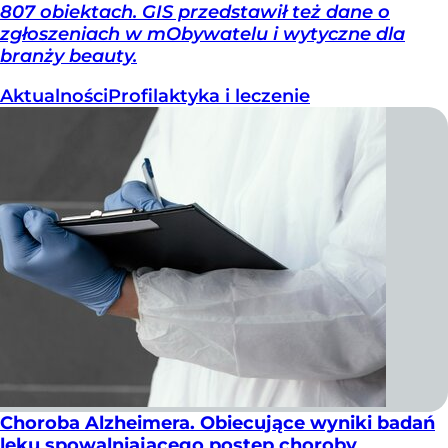
807 obiektach. GIS przedstawił też dane o
zgłoszeniach w mObywatelu i wytyczne dla
branży beauty.
Aktualności
Profilaktyka i leczenie
Choroba Alzheimera. Obiecujące wyniki badań
leku spowalniającego postęp choroby