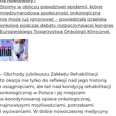
na nowotwory?
Stoimy w obliczu prawdziwej epidemii, której
międzynarodowa społeczność onkologiczna
nie może już ignorować – powiedziała izraelska
onkolog podczas debaty rozpoczynającej kongres
Europejskiego Towarzystwa Onkologii Klinicznej.
– Obchody jubileuszu Zakładu Rehabilitacji
to okazja nie tylko do refleksji nad jego historią
i osiągnięciami, ale też nad kondycją rehabilitacji
onkologicznej w Polsce i jej miejscem
w koordynowanej opiece onkologicznej,
najnowszymi możliwościami, potrzebami
i wyzwaniami. W dobie nowoczesnej medycyny