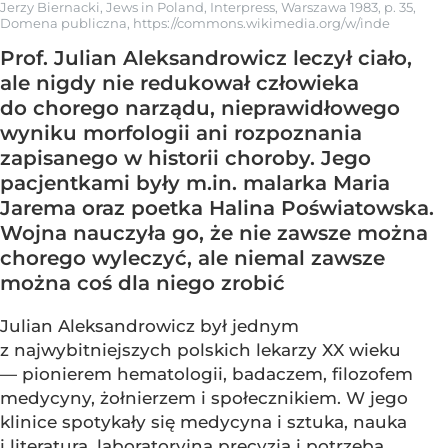
Jerzy Biernacki, Jews in Poland, Interpress, Warszawa 1983, p. 35,
Domena publiczna, https://commons.wikimedia.org/w/inde
Prof. Julian Aleksandrowicz leczył ciało,
ale nigdy nie redukował człowieka
do chorego narządu, nieprawidłowego
wyniku morfologii ani rozpoznania
zapisanego w historii choroby. Jego
pacjentkami były m.in. malarka Maria
Jarema oraz poetka Halina Poświatowska.
Wojna nauczyła go, że nie zawsze można
chorego wyleczyć, ale niemal zawsze
można coś dla niego zrobić
Julian Aleksandrowicz był jednym
z najwybitniejszych polskich lekarzy XX wieku
— pionierem hematologii, badaczem, filozofem
medycyny, żołnierzem i społecznikiem. W jego
klinice spotykały się medycyna i sztuka, nauka
i literatura, laboratoryjna precyzja i potrzeba