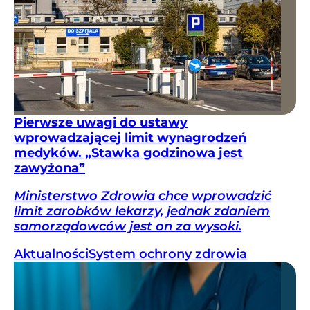
Pierwsze uwagi do ustawy
wprowadzającej limit wynagrodzeń
medyków. „Stawka godzinowa jest
zawyżona”
Ministerstwo Zdrowia chce wprowadzić
limit zarobków lekarzy, jednak zdaniem
samorządowców jest on za wysoki.
Aktualności
System ochrony zdrowia