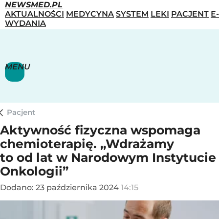
NEWSMED.PL
AKTUALNOŚCI
MEDYCYNA
SYSTEM
LEKI
PACJENT
E-
WYDANIA
MENU
Pacjent
Aktywność fizyczna wspomaga
chemioterapię. „Wdrażamy
to od lat w Narodowym Instytucie
Onkologii”
Dodano:
23
października
2024
14:15