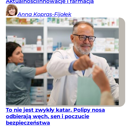
Aktualności
Innowacje i farmacja
Anna
Kopras-Fijołek
To nie jest zwykły katar. Polipy nosa
odbierają węch, sen i poczucie
bezpieczeństwa