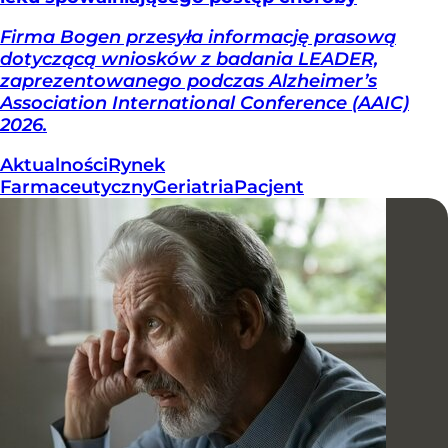
Firma Bogen przesyła informację prasową
dotyczącą wniosków z badania LEADER,
zaprezentowanego podczas Alzheimer’s
Association International Conference (AAIC)
2026.
Aktualności
Rynek
Farmaceutyczny
Geriatria
Pacjent