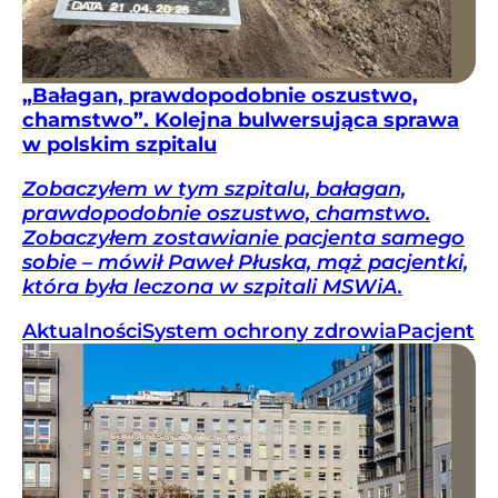
„Bałagan, prawdopodobnie oszustwo,
chamstwo”. Kolejna bulwersująca sprawa
w polskim szpitalu
Zobaczyłem w tym szpitalu, bałagan,
prawdopodobnie oszustwo, chamstwo.
Zobaczyłem zostawianie pacjenta samego
sobie – mówił Paweł Płuska, mąż pacjentki,
która była leczona w szpitali MSWiA.
Aktualności
System ochrony zdrowia
Pacjent