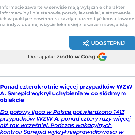
Informacje zawarte w serwisie mają wyłącznie charakter
informacyjny i nie stanowią porady lekarskiej, a stosowanie
ich w praktyce powinno za każdym razem być konsultowane
na indywidualnej wizycie lekarskiej z lekarzem specjalistą.
UDOSTĘPNIJ
Dodaj jako
źródło w Google
Ponad czterokrotnie więcej przypadków WZW
A. Sanepid wykrył uchybienia w co siódmym
obiekcie
Do połowy lipca w Polsce potwierdzono 1413
przypadków WZW A, ponad cztery razy więcej
niż rok wcześniej. Podczas wakacyjnych
kontroli Sanepid wykrył nieprawidłowości w