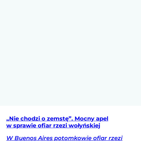
„Nie chodzi o zemstę”. Mocny apel
w sprawie ofiar rzezi wołyńskiej
W Buenos Aires potomkowie ofiar rzezi