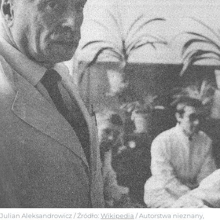
Julian Aleksandrowicz
/ Źródło:
Wikipedia
/
Autorstwa nieznany,