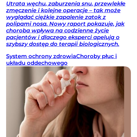
Utrata węchu, zaburzenia snu, przewlekłe
zmęczenie i kolejne operacje – tak może
wyglądać ciężkie zapalenie zatok z
polipami nosa. Nowy raport pokazuje, jak
choroba wpływa na codzienne życie
pacjentów i dlaczego eksperci apelują o
szybszy dostęp do terapii biologicznych.
System ochrony zdrowia
Choroby płuc i
układu oddechowego