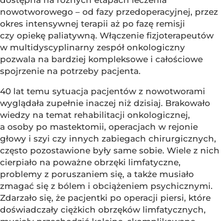
dostępna na różnych etapach leczenia
nowotworowego – od fazy przedoperacyjnej, przez
okres intensywnej terapii aż po fazę remisji
czy opiekę paliatywną. Włączenie fizjoterapeutów
w multidyscyplinarny zespół onkologiczny
pozwala na bardziej kompleksowe i całościowe
spojrzenie na potrzeby pacjenta.
40 lat temu sytuacja pacjentów z nowotworami
wyglądała zupełnie inaczej niż dzisiaj. Brakowało
wiedzy na temat rehabilitacji onkologicznej,
a osoby po mastektomii, operacjach w rejonie
głowy i szyi czy innych zabiegach chirurgicznych,
często pozostawione były same sobie. Wiele z nich
cierpiało na poważne obrzęki limfatyczne,
problemy z poruszaniem się, a także musiało
zmagać się z bólem i obciążeniem psychicznymi.
Zdarzało się, że pacjentki po operacji piersi, które
doświadczały ciężkich obrzęków limfatycznych,