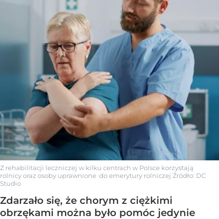
Z rehabilitacji leczniczej w kilku centrach w Polsce korzystają
rolnicy oraz osoby uprawnione do emerytury rolniczej
Źródło:
DC
Studio
Zdarzało się, że chorym z ciężkimi
obrzękami można było pomóc jedynie