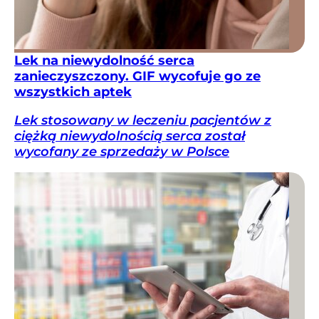
Lek na niewydolność serca
zanieczyszczony. GIF wycofuje go ze
wszystkich aptek
Lek stosowany w leczeniu pacjentów z
ciężką niewydolnością serca został
wycofany ze sprzedaży w Polsce