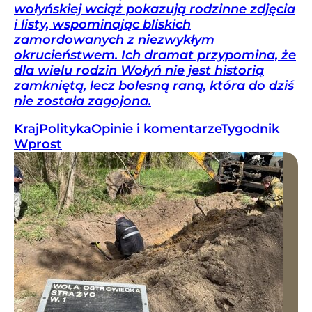
wołyńskiej wciąż pokazują rodzinne zdjęcia
i listy, wspominając bliskich
zamordowanych z niezwykłym
okrucieństwem. Ich dramat przypomina, że
dla wielu rodzin Wołyń nie jest historią
zamkniętą, lecz bolesną raną, która do dziś
nie została zagojona.
Kraj
Polityka
Opinie i komentarze
Tygodnik
Wprost