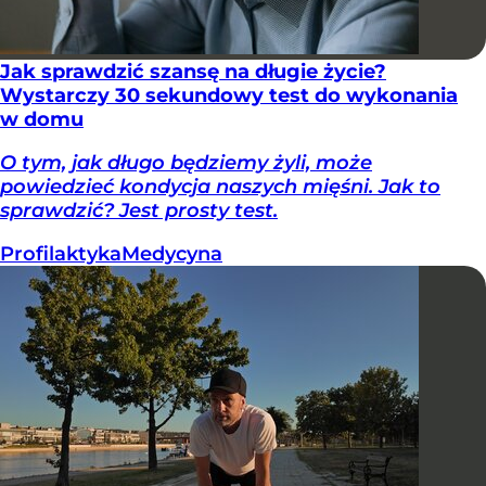
Jak sprawdzić szansę na długie życie?
Wystarczy 30 sekundowy test do wykonania
w domu
O tym, jak długo będziemy żyli, może
powiedzieć kondycja naszych mięśni. Jak to
sprawdzić? Jest prosty test.
Profilaktyka
Medycyna