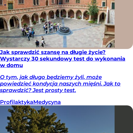
Jak sprawdzić szansę na długie życie?
Wystarczy 30 sekundowy test do wykonania
w domu
O tym, jak długo będziemy żyli, może
powiedzieć kondycja naszych mięśni. Jak to
sprawdzić? Jest prosty test.
Profilaktyka
Medycyna