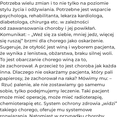
Potrzeba wielu zmian i to nie tylko na poziomie
stylu życia i odżywiania. Potrzebne jest wsparcie
psychologa, rehabilitanta, lekarza kardiologa,
diabetologa, chirurga etc. w zależności
od zaawansowania choroby i jej powikłań.
Komunikat: – „Weź się za siebie, mniej jedz, więcej
się ruszaj” brzmi dla chorego jako oskarżenie.
Sugeruje, że otyłość jest winą i wyborem pacjenta,
że wynika z lenistwa, obżarstwa, braku silnej woli.
To jest obarczanie chorego winą za to,
że zachorował. A przecież to jest choroba jak każda
inna. Dlaczego nie oskarżamy pacjenta, który pali
papierosy, że zachorował na raka? Mówimy mu: –
Rzuć palenie, ale nie zostawiamy go samemu
sobie, tylko podejmujemy leczenie. Taki pacjent
może mieć operację, może mieć radioterapię,
chemioterapię etc. System ochrony zdrowia „widzi”
takiego chorego, oferuje mu systemowe
rozwiązania. Natomiast w przypadku choroby