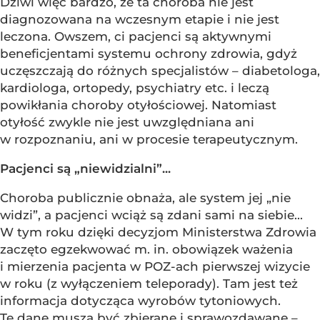
Dziwi więc bardzo, że ta choroba nie jest
diagnozowana na wczesnym etapie i nie jest
leczona. Owszem, ci pacjenci są aktywnymi
beneficjentami systemu ochrony zdrowia, gdyż
uczęszczają do różnych specjalistów – diabetologa,
kardiologa, ortopedy, psychiatry etc. i leczą
powikłania choroby otyłościowej. Natomiast
otyłość zwykle nie jest uwzględniana ani
w rozpoznaniu, ani w procesie terapeutycznym.
Pacjenci są „niewidzialni”...
Choroba publicznie obnaża, ale system jej „nie
widzi”, a pacjenci wciąż są zdani sami na siebie...
W tym roku dzięki decyzjom Ministerstwa Zdrowia
zaczęto egzekwować m. in. obowiązek ważenia
i mierzenia pacjenta w POZ-ach pierwszej wizycie
w roku (z wyłączeniem teleporady). Tam jest też
informacja dotycząca wyrobów tytoniowych.
Te dane muszą być zbierane i sprawozdawane –