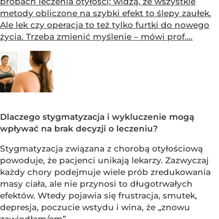
próbach leczenia otyłości; widzą, że wszystkie
metody obliczone na szybki efekt to ślepy zaułek.
Ale lek czy operacja to też tylko furtki do nowego
życia. Trzeba zmienić myślenie – mówi prof....
Dlaczego stygmatyzacja i wykluczenie mogą
wpływać na brak decyzji o leczeniu?
Stygmatyzacja związana z chorobą otyłościową
powoduje, że pacjenci unikają lekarzy. Zazwyczaj
każdy chory podejmuje wiele prób zredukowania
masy ciała, ale nie przynosi to długotrwałych
efektów. Wtedy pojawia się frustracja, smutek,
depresja, poczucie wstydu i wina, że „znowu