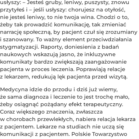
usłyszy: – Jesteś gruby, leniwy, puszysty, znowu
przytyłeś i – jeśli usłyszy: chorujesz na otyłość,
nie jesteś leniwy, to nie twoja wina. Chodzi o to,
żeby tak prowadzić komunikację, tak zmieniać
narrację społeczną, by pacjent czuł się zrozumiany
i szanowany. To ważny element przeciwdziałania
stygmatyzacji. Raporty, doniesienia z badań
naukowych wskazują jasno, że inkluzywne
komunikaty bardzo zwiększają zaangażowanie
pacjenta w proces leczenia. Poprawiają relacje
z lekarzem, redukują lęk pacjenta przed wizytą.
Medycyna idzie do przodu i dziś już wiemy,
że sama diagnoza i leczenie to jest trochę mało,
żeby osiągnąć pożądany efekt terapeutyczny.
Coraz większego znaczenia, zwłaszcza
w chorobach przewlekłych, nabiera relacja lekarza
z pacjentem. Lekarze na studiach nie uczą się
komunikacji z pacjentem. Polskie Towarzystwo