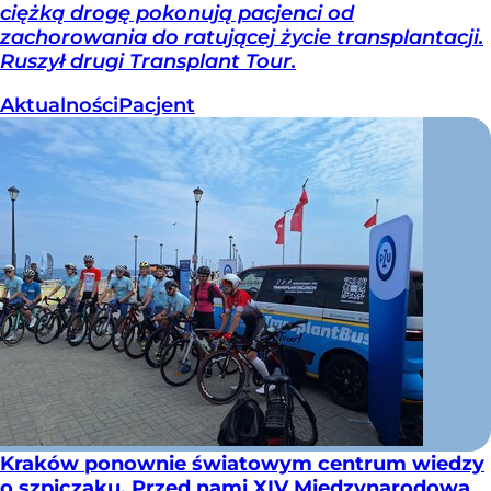
ciężką drogę pokonują pacjenci od
zachorowania do ratującej życie transplantacji.
Ruszył drugi Transplant Tour.
Aktualności
Pacjent
Kraków ponownie światowym centrum wiedzy
o szpiczaku. Przed nami XIV Międzynarodowa