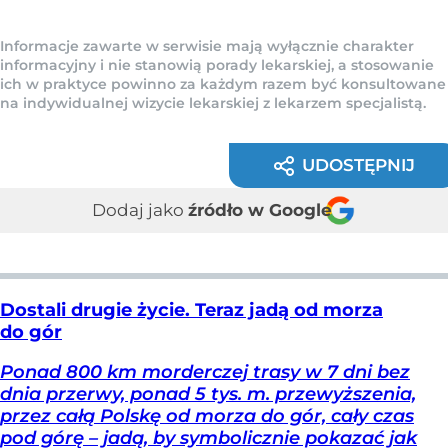
Informacje zawarte w serwisie mają wyłącznie charakter
informacyjny i nie stanowią porady lekarskiej, a stosowanie
ich w praktyce powinno za każdym razem być konsultowane
na indywidualnej wizycie lekarskiej z lekarzem specjalistą.
UDOSTĘPNIJ
Dodaj jako
źródło w Google
Dostali drugie życie. Teraz jadą od morza
do gór
Ponad 800 km morderczej trasy w 7 dni bez
dnia przerwy, ponad 5 tys. m. przewyższenia,
przez całą Polskę od morza do gór, cały czas
pod górę – jadą, by symbolicznie pokazać jak