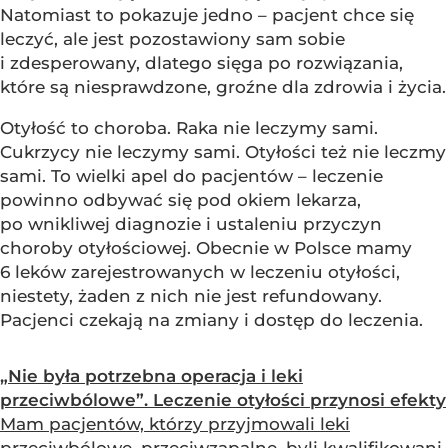
Natomiast to pokazuje jedno – pacjent chce się
leczyć, ale jest pozostawiony sam sobie
i zdesperowany, dlatego sięga po rozwiązania,
które są niesprawdzone, groźne dla zdrowia i życia.
Otyłość to choroba. Raka nie leczymy sami.
Cukrzycy nie leczymy sami. Otyłości też nie leczmy
sami. To wielki apel do pacjentów – leczenie
powinno odbywać się pod okiem lekarza,
po wnikliwej diagnozie i ustaleniu przyczyn
choroby otyłościowej. Obecnie w Polsce mamy
6 leków zarejestrowanych w leczeniu otyłości,
niestety, żaden z nich nie jest refundowany.
Pacjenci czekają na zmiany i dostęp do leczenia.
„Nie była potrzebna operacja i leki
przeciwbólowe”. Leczenie otyłości przynosi efekty
Mam pacjentów, którzy przyjmowali leki