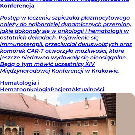
Konferencja
Postęp w leczeniu szpiczaka plazmocytowego
należy do najbardziej dynamicznych przemian,
jakie dokonały się w onkologii i hematologii w
ostatnich dekadach. Pojawienie się
immunoterapii, przeciwciał dwuswoistych oraz
komórek CAR-T otworzyło możliwości, które
jeszcze niedawno wydawały się nieosiągalne.
Będą o tym mówić uczestnicy XIV
Międzynarodowej Konferencji w Krakowie.
Hematologia i
Hematoonkologia
Pacjent
Aktualności