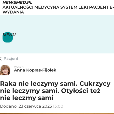
NEWSMED.PL
AKTUALNOŚCI
MEDYCYNA
SYSTEM
LEKI
PACJENT
E-
WYDANIA
MENU
Pacjent
Autor:
Anna Kopras-Fijołek
Raka nie leczymy sami. Cukrzycy
nie leczymy sami. Otyłości też
nie leczmy sami
Dodano:
23
czerwca
2025
13:00