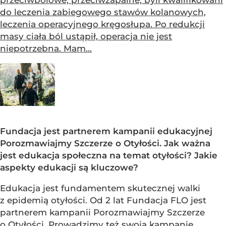
przeciwbólowe, przeciwzapalne, byli kwalifikowani
do leczenia zabiegowego stawów kolanowych,
leczenia operacyjnego kręgosłupa. Po redukcji
masy ciała ból ustąpił, operacja nie jest
niepotrzebna. Mam...
Fundacja jest partnerem kampanii edukacyjnej
Porozmawiajmy Szczerze o Otyłości. Jak ważna
jest edukacja społeczna na temat otyłości? Jakie
aspekty edukacji są kluczowe?
Edukacja jest fundamentem skutecznej walki
z epidemią otyłości. Od 2 lat Fundacja FLO jest
partnerem kampanii Porozmawiajmy Szczerze
o Otyłości. Prowadzimy też swoją kampanię