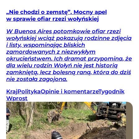
„Nie chodzi o zemstę”. Mocny apel
w sprawie ofiar rzezi wołyńskiej
W Buenos Aires potomkowie ofiar rzezi
wołyńskiej wciąż pokazują rodzinne zdjęcia
i listy, wspominając bliskich
zamordowanych z niezwykłym
okrucieństwem. Ich dramat przypomina, że
dla wielu rodzin Wołyń nie jest historią
zamkniętą, lecz bolesną raną, która do dziś
nie została zagojona.
Kraj
Polityka
Opinie i komentarze
Tygodnik
Wprost