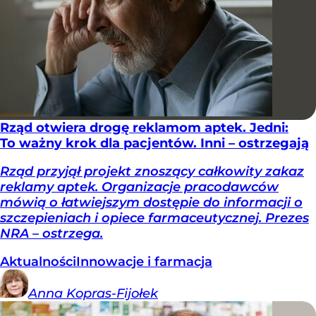
Rząd otwiera drogę reklamom aptek. Jedni:
To ważny krok dla pacjentów. Inni – ostrzegają
Rząd przyjął projekt znoszący całkowity zakaz
reklamy aptek. Organizacje pracodawców
mówią o łatwiejszym dostępie do informacji o
szczepieniach i opiece farmaceutycznej. Prezes
NRA – ostrzega.
Aktualności
Innowacje i farmacja
Anna
Kopras-Fijołek