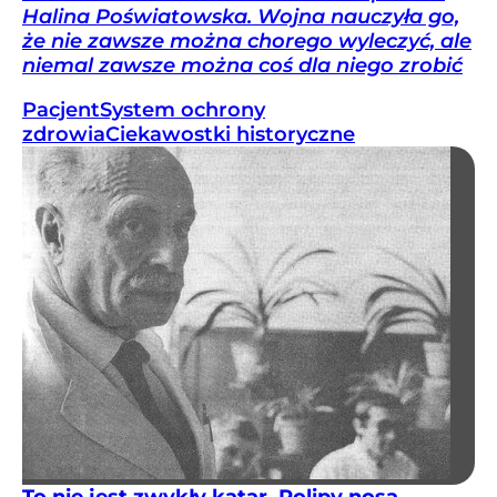
Halina Poświatowska. Wojna nauczyła go,
że nie zawsze można chorego wyleczyć, ale
niemal zawsze można coś dla niego zrobić
Pacjent
System ochrony
zdrowia
Ciekawostki historyczne