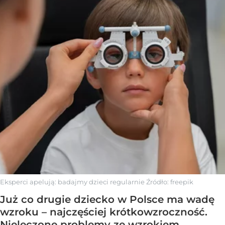
Eksperci apelują: badajmy dzieci regularnie
Źródło:
freepik
Już co drugie dziecko w Polsce ma wadę
wzroku – najczęściej krótkowzroczność.
Nieleczone problemy ze wzrokiem