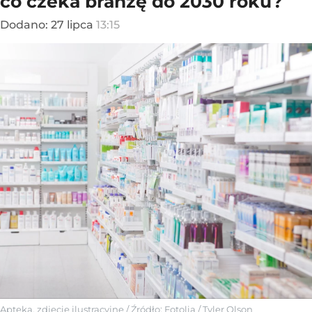
co czeka branżę do 2030 roku?
Dodano:
27
lipca
13:15
Apteka, zdjęcie ilustracyjne
/ Źródło:
Fotolia
/
Tyler Olson