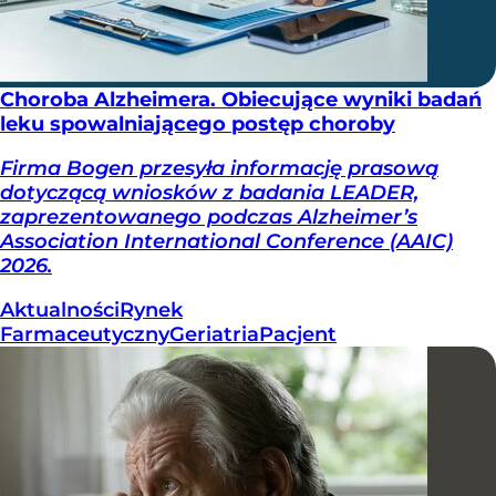
Choroba Alzheimera. Obiecujące wyniki badań
leku spowalniającego postęp choroby
Firma Bogen przesyła informację prasową
dotyczącą wniosków z badania LEADER,
zaprezentowanego podczas Alzheimer’s
Association International Conference (AAIC)
2026.
Aktualności
Rynek
Farmaceutyczny
Geriatria
Pacjent