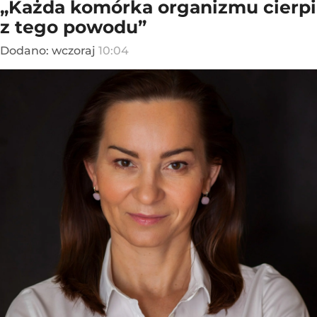
„Każda komórka organizmu cierpi
z tego powodu”
Dodano:
wczoraj
10:04