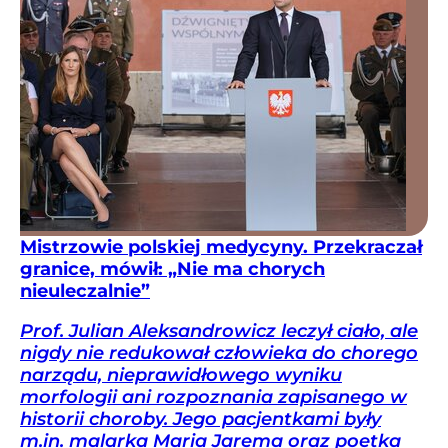
Mistrzowie polskiej medycyny. Przekraczał
granice, mówił: „Nie ma chorych
nieuleczalnie”
Prof. Julian Aleksandrowicz leczył ciało, ale
nigdy nie redukował człowieka do chorego
narządu, nieprawidłowego wyniku
morfologii ani rozpoznania zapisanego w
historii choroby. Jego pacjentkami były
m.in. malarka Maria Jarema oraz poetka