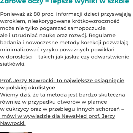
Zdrowe oczy = lepsze wyniki w szkole
Ponieważ aż 80 proc. informacji dzieci przyswajają
wzrokiem, nieskorygowana krótkowzroczność
może nie tylko pogarszać samopoczucie,
ale i utrudniać naukę oraz rozwój. Regularne
badania i nowoczesne metody korekcji pozwalają
minimalizować ryzyko poważnych powikłań
w dorosłości – takich jak jaskra czy odwarstwienie
siatkówki.
Prof. Jerzy Nawrocki: To największe osiągnięcie
w polskiej okulistyce
Wiemy dziś, że ta metoda jest bardzo skuteczna
również w przypadku otworów w plamce
w cukrzycy oraz w przebiegu innych schorzeń –
mówi w wywiadzie dla NewsMed prof. Jerzy
Nawrocki.