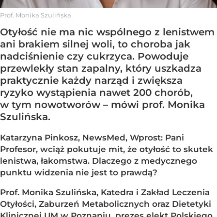
Prof. Monika Szulińska
Otyłość nie ma nic wspólnego z lenistwem
ani brakiem silnej woli, to choroba jak
nadciśnienie czy cukrzyca. Powoduje
przewlekły stan zapalny, który uszkadza
praktycznie każdy narząd i zwiększa
ryzyko wystąpienia nawet 200 chorób,
w tym nowotworów – mówi prof. Monika
Szulińska.
Katarzyna Pinkosz, NewsMed, Wprost: Pani
Profesor, wciąż pokutuje mit, że otyłość to skutek
lenistwa, łakomstwa. Dlaczego z medycznego
punktu widzenia nie jest to prawdą?
Prof. Monika Szulińska, Katedra i Zakład Leczenia
Otyłości, Zaburzeń Metabolicznych oraz Dietetyki
Klinicznej UM w Poznaniu, prezes elekt Polskiego