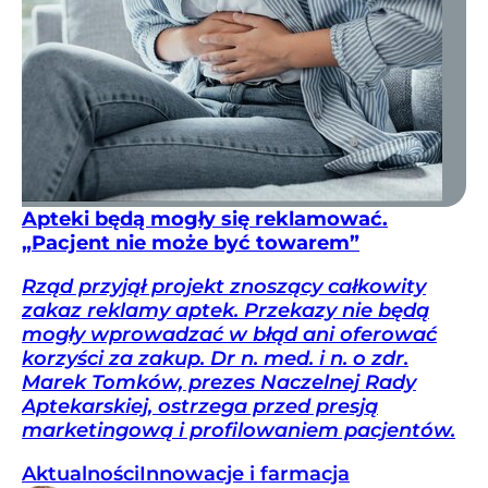
Apteki będą mogły się reklamować.
„Pacjent nie może być towarem”
Rząd przyjął projekt znoszący całkowity
zakaz reklamy aptek. Przekazy nie będą
mogły wprowadzać w błąd ani oferować
korzyści za zakup. Dr n. med. i n. o zdr.
Marek Tomków, prezes Naczelnej Rady
Aptekarskiej, ostrzega przed presją
marketingową i profilowaniem pacjentów.
Aktualności
Innowacje i farmacja