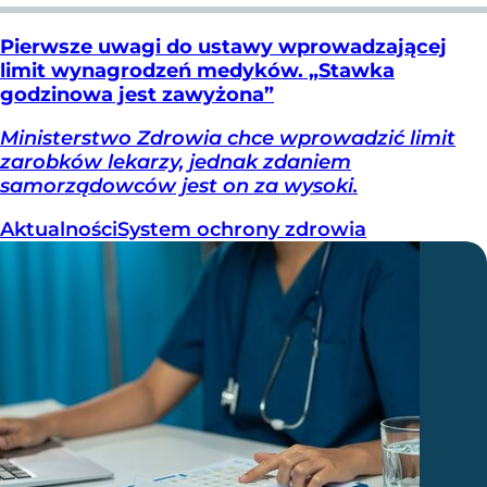
Pierwsze uwagi do ustawy wprowadzającej
limit wynagrodzeń medyków. „Stawka
godzinowa jest zawyżona”
Ministerstwo Zdrowia chce wprowadzić limit
zarobków lekarzy, jednak zdaniem
samorządowców jest on za wysoki.
Aktualności
System ochrony zdrowia