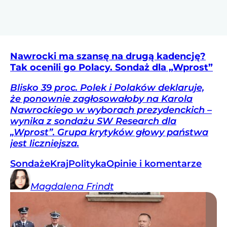
Nawrocki ma szansę na drugą kadencję?
Tak ocenili go Polacy. Sondaż dla „Wprost”
Blisko 39 proc. Polek i Polaków deklaruje,
że ponownie zagłosowałoby na Karola
Nawrockiego w wyborach prezydenckich –
wynika z sondażu SW Research dla
„Wprost”. Grupa krytyków głowy państwa
jest liczniejsza.
Sondaże
Kraj
Polityka
Opinie i komentarze
Magdalena
Frindt