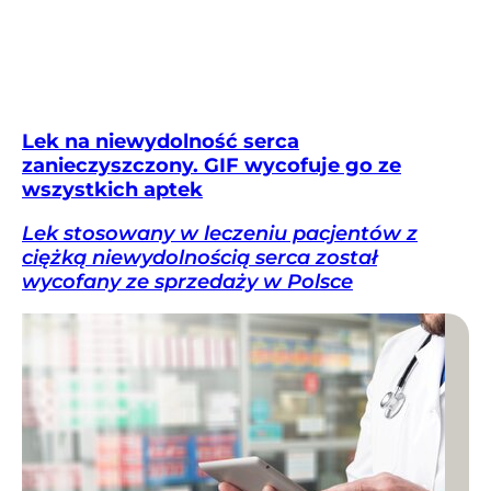
Lek na niewydolność serca
zanieczyszczony. GIF wycofuje go ze
wszystkich aptek
Lek stosowany w leczeniu pacjentów z
ciężką niewydolnością serca został
wycofany ze sprzedaży w Polsce