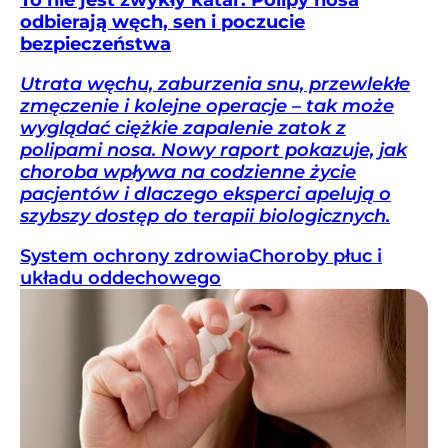
To nie jest zwykły katar. Polipy nosa
odbierają węch, sen i poczucie
bezpieczeństwa
Utrata węchu, zaburzenia snu, przewlekłe
zmęczenie i kolejne operacje – tak może
wyglądać ciężkie zapalenie zatok z
polipami nosa. Nowy raport pokazuje, jak
choroba wpływa na codzienne życie
pacjentów i dlaczego eksperci apelują o
szybszy dostęp do terapii biologicznych.
System ochrony zdrowia
Choroby płuc i
układu oddechowego