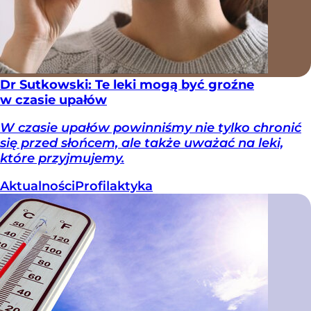
Dr Sutkowski: Te leki mogą być groźne
w czasie upałów
W czasie upałów powinniśmy nie tylko chronić
się przed słońcem, ale także uważać na leki,
które przyjmujemy.
Aktualności
Profilaktyka