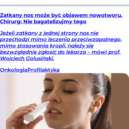
Zatkany nos może być objawem nowotworu.
Chirurg: Nie bagatelizujmy tego
Jeżeli zatkany z jednej strony nos nie
przechodzi mimo leczenia przeciwzapalnego,
mimo stosowania kropli, należy się
bezwzględnie zgłosić do lekarza – mówi prof.
Wojciech Golusiński.
Onkologia
Profilaktyka