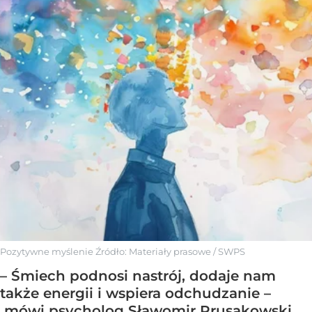
Pozytywne myślenie
Źródło:
Materiały prasowe
/
SWPS
– Śmiech podnosi nastrój, dodaje nam
także energii i wspiera odchudzanie –
mówi psycholog Sławomir Prusakowski.