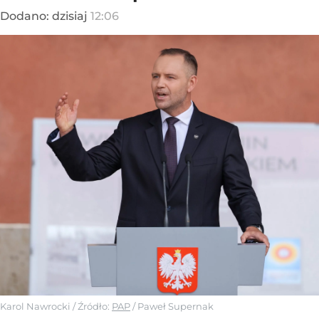
Dodano:
dzisiaj
12:06
Karol Nawrocki
/ Źródło:
PAP
/
Paweł Supernak