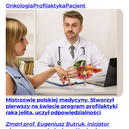
Onkologia
Profilaktyka
Pacjent
Mistrzowie polskiej medycyny. Stworzył
pierwszy na świecie program profilaktyki
raka jelita, uczył odpowiedzialności
Zmarł prof. Eugeniusz Butruk, inicjator