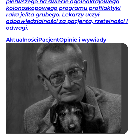
pierwszego na świecie ogólnokrajowego
kolonoskopowego programu profilaktyki
raka jelita grubego. Lekarzy uczył
odpowiedzialności za pacjenta, rzetelności i
odwagi.
Aktualności
Pacjent
Opinie i wywiady