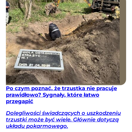
Po czym poznać, że trzustka nie pracuje
prawidłowo? Sygnały, które łatwo
przegapić
Dolegliwości świadczących o uszkodzeniu
trzustki może być wiele. Głównie dotyczą
układu pokarmowego.