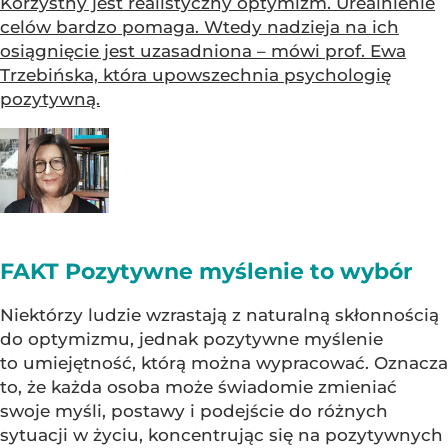
Korzystny jest realistyczny optymizm. Urealnienie
celów bardzo pomaga. Wtedy nadzieja na ich
osiągnięcie jest uzasadniona – mówi prof. Ewa
Trzebińska, która upowszechnia psychologię
pozytywną.
FAKT Pozytywne myślenie to wybór
Niektórzy ludzie wzrastają z naturalną skłonnością
do optymizmu, jednak pozytywne myślenie
to umiejętność, którą można wypracować. Oznacza
to, że każda osoba może świadomie zmieniać
swoje myśli, postawy i podejście do różnych
sytuacji w życiu, koncentrując się na pozytywnych