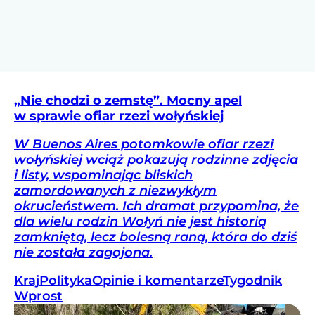
„Nie chodzi o zemstę”. Mocny apel
w sprawie ofiar rzezi wołyńskiej
W Buenos Aires potomkowie ofiar rzezi
wołyńskiej wciąż pokazują rodzinne zdjęcia
i listy, wspominając bliskich
zamordowanych z niezwykłym
okrucieństwem. Ich dramat przypomina, że
dla wielu rodzin Wołyń nie jest historią
zamkniętą, lecz bolesną raną, która do dziś
nie została zagojona.
Kraj
Polityka
Opinie i komentarze
Tygodnik
Wprost