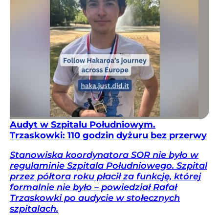
Audyt w Szpitalu Południowym.
Trzaskowki: 110 godzin dyżuru bez przerwy
Stanowiska koordynatora SOR nie było w
regulaminie Szpitala Południowego. Szpital
przez półtora roku płacił za funkcję, której
formalnie nie było – powiedział Rafał
Trzaskowki po audycie w stołecznych
szpitalach.