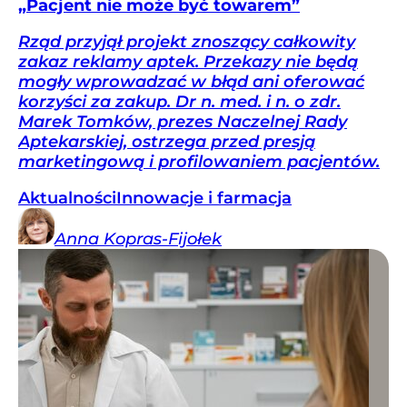
„Pacjent nie może być towarem”
Rząd przyjął projekt znoszący całkowity
zakaz reklamy aptek. Przekazy nie będą
mogły wprowadzać w błąd ani oferować
korzyści za zakup. Dr n. med. i n. o zdr.
Marek Tomków, prezes Naczelnej Rady
Aptekarskiej, ostrzega przed presją
marketingową i profilowaniem pacjentów.
Aktualności
Innowacje i farmacja
Anna
Kopras-Fijołek