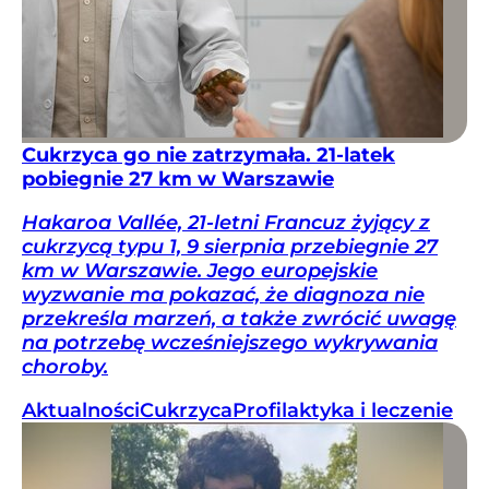
Cukrzyca go nie zatrzymała. 21-latek
pobiegnie 27 km w Warszawie
Hakaroa Vallée, 21-letni Francuz żyjący z
cukrzycą typu 1, 9 sierpnia przebiegnie 27
km w Warszawie. Jego europejskie
wyzwanie ma pokazać, że diagnoza nie
przekreśla marzeń, a także zwrócić uwagę
na potrzebę wcześniejszego wykrywania
choroby.
Aktualności
Cukrzyca
Profilaktyka i leczenie