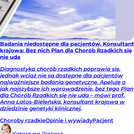
Badania niedostępne dla pacjentów. Konsultant
krajowa: Bez nich Plan dla Chorób Rzadkich się
nie uda
Diagnostyka chorób rzadkich poprawia się,
jednak wciąż nie są dostępne dla pacjentów
najważniejsze badania genetyczne. Apeluję o
jak najszybsze ich wprowadzenie, bez tego Plan
dla Chorób Rzadkich się nie uda – mówi prof.
Anna Latos-Bieleńska, konsultant krajowa w
dziedzinie genetyki klinicznej.
Choroby rzadkie
Opinie i wywiady
Pacjent