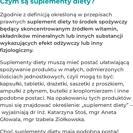
Czym są suplementy diety?
Zgodnie z definicją określoną w przepisach
prawnych
suplement diety to środek spożywczy
będący skoncentrowanym źródłem witamin,
składników mineralnych lub innych substancji
wykazujących efekt odżywczy lub inny
fizjologiczny.
Suplementy diety muszą mieć postać ułatwiającą
spożywanie produktu w małych, odmierzonych
ilościach jednostkowych, czyli mogą to być:
kapsułki, tabletki, drażetki, saszetki z proszkiem,
ampułki z płynem, butelki z kroplomierzem i inne
podobne postaci. Na opakowaniu tych produktów
musi się znajdować określenie: „suplement diety” –
wyjaśniają dr inż. Katarzyna Stoś, mgr Aneta
Głowala, mgr Izabela Ziółkowska.
Choć suplementy diety mają podobną postać