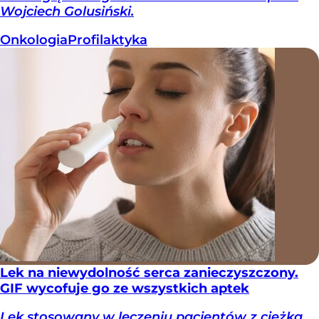
Wojciech Golusiński.
Onkologia
Profilaktyka
Lek na niewydolność serca zanieczyszczony.
GIF wycofuje go ze wszystkich aptek
Lek stosowany w leczeniu pacjentów z ciężką