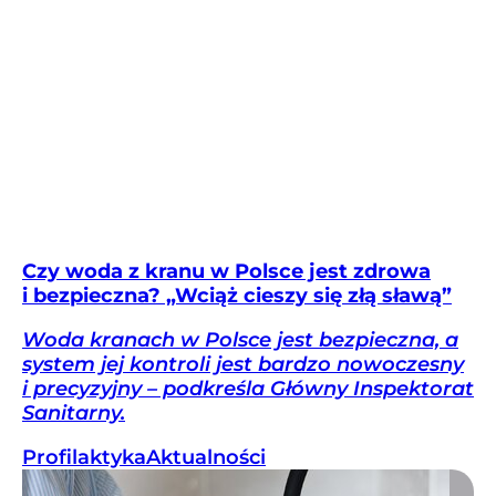
Czy woda z kranu w Polsce jest zdrowa
i bezpieczna? „Wciąż cieszy się złą sławą”
Woda kranach w Polsce jest bezpieczna, a
system jej kontroli jest bardzo nowoczesny
i precyzyjny – podkreśla Główny Inspektorat
Sanitarny.
Profilaktyka
Aktualności