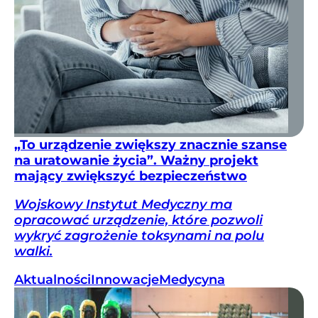
„To urządzenie zwiększy znacznie szanse
na uratowanie życia”. Ważny projekt
mający zwiększyć bezpieczeństwo
Wojskowy Instytut Medyczny ma
opracować urządzenie, które pozwoli
wykryć zagrożenie toksynami na polu
walki.
Aktualności
Innowacje
Medycyna