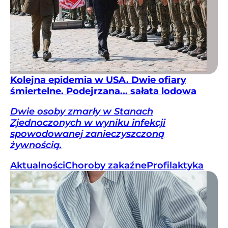
Kolejna epidemia w USA. Dwie ofiary
śmiertelne. Podejrzana... sałata lodowa
Dwie osoby zmarły w Stanach
Zjednoczonych w wyniku infekcji
spowodowanej zanieczyszczoną
żywnością.
Aktualności
Choroby zakaźne
Profilaktyka