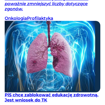
poważnie zmniejszyć liczby dotyczące
zgonów.
Onkologia
Profilaktyka
PiS chce zablokować edukację zdrowotną.
Jest wniosek do TK