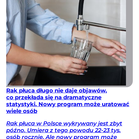
Rak płuca długo nie daje objawów,
co przekłada się na dramatyczne
statystyki. Nowy program może uratować
wiele osób
Rak płuca w Polsce wykrywany jest zbyt
późno. Umiera z tego powodu 22-23 tys.
osób rocznie. Ale nowy program może