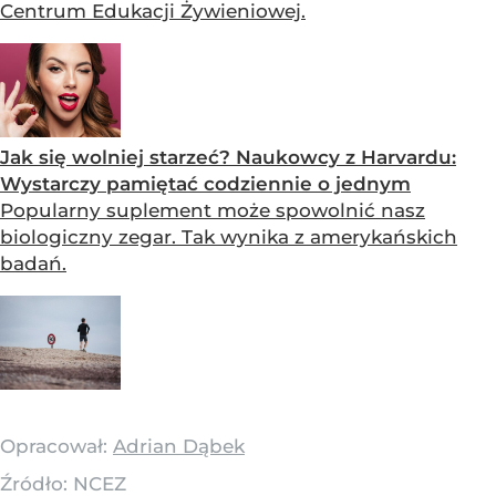
Centrum Edukacji Żywieniowej.
Jak się wolniej starzeć? Naukowcy z Harvardu:
Wystarczy pamiętać codziennie o jednym
Popularny suplement może spowolnić nasz
biologiczny zegar. Tak wynika z amerykańskich
badań.
Opracował:
Adrian Dąbek
Źródło:
NCEZ