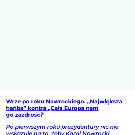
Wrze po roku Nawrockiego. „Największa
hańba” kontra „Cała Europa nam
go zazdrości”
Po pierwszym roku prezydentury nic nie
wskazuje na to, żeby Karol Nawrocki