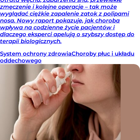
zmęczenie i kolejne operacje – tak może
wyglądać ciężkie zapalenie zatok z polipami
nosa. Nowy raport pokazuje, jak choroba
wpływa na codzienne życie pacjentów i
dlaczego eksperci apelują o szybszy dostęp do
terapii biologicznych.
System ochrony zdrowia
Choroby płuc i układu
oddechowego