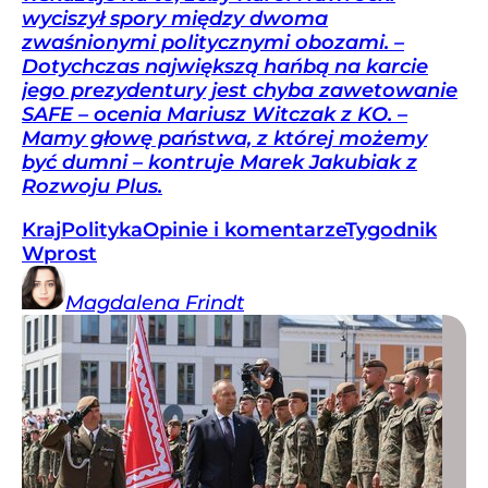
wyciszył spory między dwoma
zwaśnionymi politycznymi obozami. –
Dotychczas największą hańbą na karcie
jego prezydentury jest chyba zawetowanie
SAFE – ocenia Mariusz Witczak z KO. –
Mamy głowę państwa, z której możemy
być dumni – kontruje Marek Jakubiak z
Rozwoju Plus.
Kraj
Polityka
Opinie i komentarze
Tygodnik
Wprost
Magdalena
Frindt