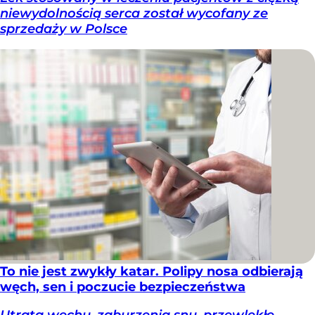
niewydolnością serca został wycofany ze
sprzedaży w Polsce
To nie jest zwykły katar. Polipy nosa odbierają
węch, sen i poczucie bezpieczeństwa
Utrata węchu, zaburzenia snu, przewlekłe