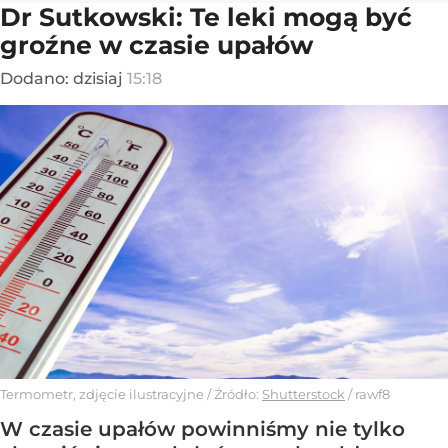
Dr Sutkowski: Te leki mogą być
groźne w czasie upałów
Dodano:
dzisiaj
15:18
Termometr, zdjęcie ilustracyjne
/ Źródło:
Shutterstock
/
rawf8
W czasie upałów powinniśmy nie tylko