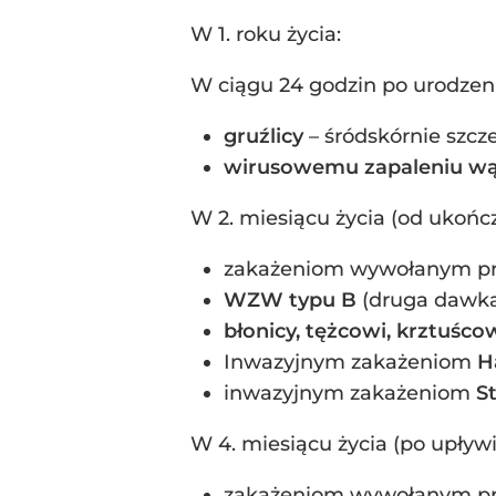
W 1. roku życia:
W ciągu 24 godzin po urodzeni
gruźlicy
– śródskórnie szc
wirusowemu zapaleniu wą
W 2. miesiącu życia (od ukończ
zakażeniom wywołanym p
WZW typu B
(druga dawk
błonicy, tężcowi, krztuśco
Inwazyjnym zakażeniom
H
inwazyjnym zakażeniom
S
W 4. miesiącu życia (po upływ
zakażeniom wywołanym p