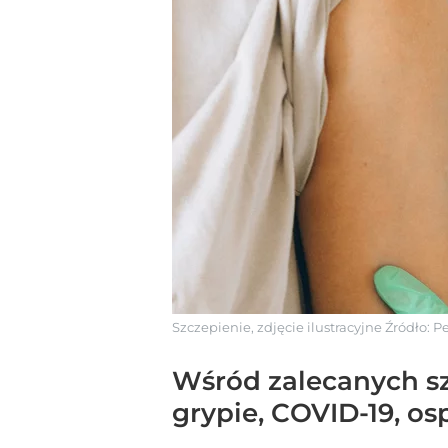
Szczepienie, zdjęcie ilustracyjne
Źródło:
Pe
Wśród zalecanych sz
grypie, COVID-19, os