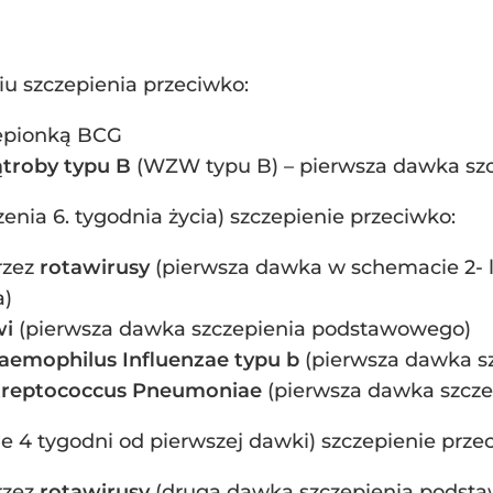
u szczepienia przeciwko:
zepionką BCG
troby typu B
(WZW typu B) – pierwsza dawka s
enia 6. tygodnia życia) szczepienie przeciwko:
rzez
rotawirusy
(pierwsza dawka w schemacie 2-
a)
wi
(pierwsza dawka szczepienia podstawowego)
aemophilus Influenzae typu b
(pierwsza dawka s
treptococcus Pneumoniae
(pierwsza dawka szcz
ie 4 tygodni od pierwszej dawki) szczepienie prze
rzez
rotawirusy
(druga dawka szczepienia podst