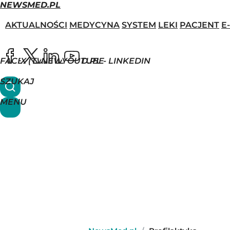
NEWSMED.PL
AKTUALNOŚCI
MEDYCYNA
SYSTEM
LEKI
PACJENT
E
FACEBOOK
X (TWITTER)
NEWSMED.PL - LINKEDIN
YOUTUBE
SZUKAJ
MENU