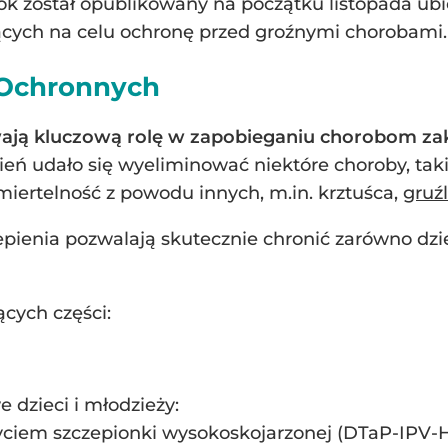
ok został opublikowany na początku listopada ubi
ących na celu ochronę przed groźnymi chorobami.
 Ochronnych
wają kluczową rolę w zapobieganiu chorobom z
ń udało się wyeliminować niektóre choroby, taki
miertelność z powodu innych, m.in. krztuśca,
gruźl
epienia pozwalają skutecznie chronić zarówno dzi
ących części:
 dzieci i młodzieży:
życiem szczepionki wysokoskojarzonej (DTaP-IPV-H