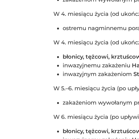
W 4. miesiącu życia (od ukończ
ostremu nagminnemu pora
W 4. miesiącu życia (od ukończ
błonicy, tężcowi, krztuśco
inwazyjnemu zakażeniu
Ha
inwazyjnym zakażeniom
S
W 5.–6. miesiącu życia (po upł
zakażeniom wywołanym p
W 6. miesiącu życia (po upływ
błonicy, tężcowi, krztuśco