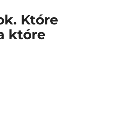
ok. Które
a które