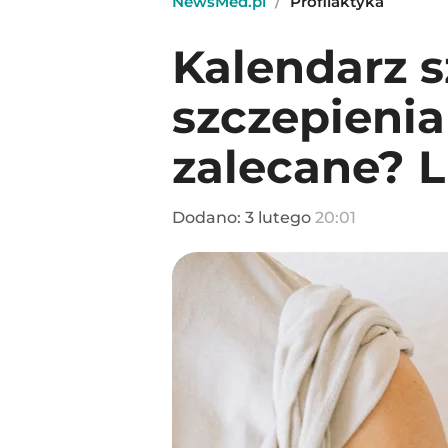
NewsMed.pl
/
Profilaktyka
Kalendarz s
szczepienia
zalecane? 
Dodano:
3
lutego
20:01