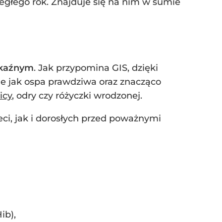
egłego rok. Znajduje się na nim w sumie
akaźnym
. Jak przypomina GIS, dzięki
e jak ospa prawdziwa oraz znacząco
icy
, odry czy różyczki wrodzonej.
eci, jak i dorosłych przed poważnymi
ib),