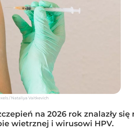
xels
/
Nataliya Vaitkevich
czepień na 2026 rok znalazły się 
pie wietrznej i wirusowi HPV.