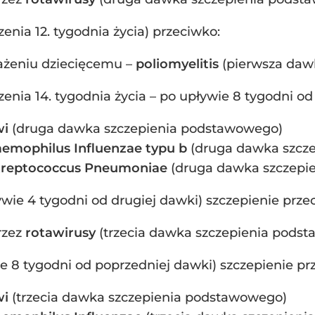
enia 12. tygodnia życia) przeciwko:
żeniu dziecięcemu –
poliomyelitis
(pierwsza daw
enia 14. tygodnia życia – po upływie 8 tygodni od
wi
(druga dawka szczepienia podstawowego)
emophilus Influenzae typu b
(druga dawka szcz
treptococcus Pneumoniae
(druga dawka szczepi
ywie 4 tygodni od drugiej dawki) szczepienie prze
rzez
rotawirusy
(trzecia dawka szczepienia pods
ie 8 tygodni od poprzedniej dawki) szczepienie pr
wi
(trzecia dawka szczepienia podstawowego)