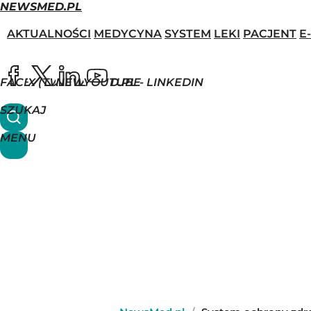
NEWSMED.PL
AKTUALNOŚCI
MEDYCYNA
SYSTEM
LEKI
PACJENT
E
FACEBOOK
X (TWITTER)
NEWSMED.PL - LINKEDIN
YOUTUBE
SZUKAJ
MENU