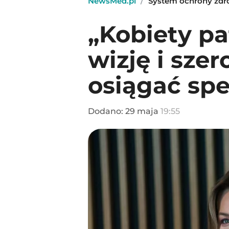
NewsMed.pl
/
System ochrony zdr
„Kobiety p
wizję i sze
osiągać sp
Dodano:
29
maja
19:55