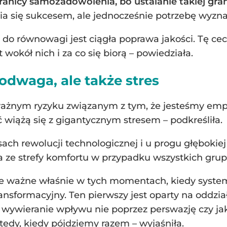
ranicy samozadowolenia, bo ustalanie takiej gra
ia się sukcesem, ale jednocześnie potrzebę wyzna
do równowagi jest ciągła poprawa jakości. Tę cec
t wokół nich i za co się biorą – powiedziała.
odwaga, ale także stres
ażnym ryzyku związanym z tym, że jesteśmy emp
wiążą się z gigantycznym stresem – podkreśliła.
sach rewolucji technologicznej i u progu głębokie
 ze strefy komfortu w przypadku wszystkich grup
nie ważne właśnie w tych momentach, kiedy syst
ransformacyjny. Ten pierwszy jest oparty na oddz
 wywieranie wpływu nie poprzez perswazję czy jaki
tedy, kiedy pójdziemy razem – wyjaśniła.