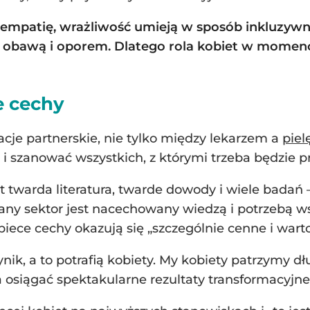
, empatię, wrażliwość umieją w sposób inkluzywn
m, obawą i oporem. Dlatego rola kobiet w momenci
e cechy
lacje partnerskie, nie tylko między lekarzem a
piel
 szanować wszystkich, z którymi trzeba będzie pr
jest twarda literatura, twarde dowody i wiele bada
any sektor jest nacechowany wiedzą i potrzebą w
biece cechy okazują się „szczególnie cenne i wart
nik, a to potrafią kobiety. My kobiety patrzymy 
 osiągać spektakularne rezultaty transformacyjne