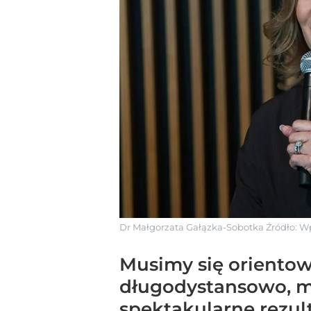
Dr Małgorzata Gałązka-Sobotka
Źródło:
Wp
Musimy się orientowa
długodystansowo, ma
spektakularne rezul