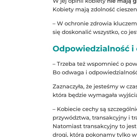
W jej opinii kobiety
nie mają g
Kobiety mają zdolność cieszen
– W ochronie zdrowia kluczem 
się doskonalić wszystko, co jes
Odpowiedzialność i 
– Trzeba też wspomnieć o pow
Bo odwaga i odpowiedzialność 
Zaznaczyła, że jesteśmy w cza
która będzie wymagała wyjścia
– Kobiecie cechy są szczegól
przywództwa, transakcyjny i t
Natomiast transakcyjny to jest
drogi, którą pokonamy tylko w