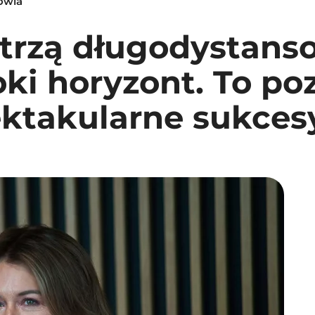
owia
atrzą długodystans
roki horyzont. To p
ektakularne sukces