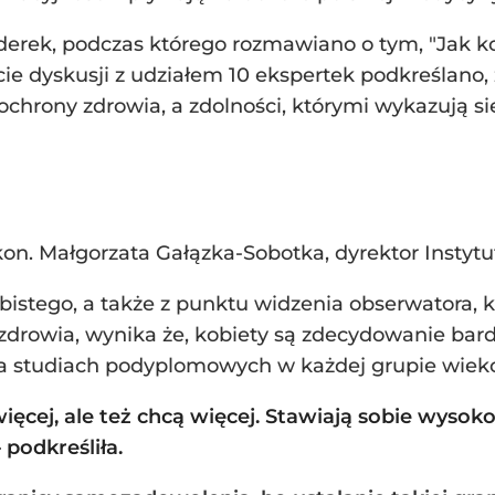
iderek, podczas którego rozmawiano o tym, "Jak k
ie dyskusji z udziałem 10 ekspertek podkreślano, 
 ochrony zdrowia, a zdolności, którymi wykazują s
kon. Małgorzata Gałązka-Sobotka, dyrektor Instyt
stego, a także z punktu widzenia obserwatora, któ
drowia, wynika że, kobiety są zdecydowanie bardz
 na studiach podyplomowych w każdej grupie wiekow
ięcej, ale też chcą więcej. Stawiają sobie wysok
 podkreśliła.