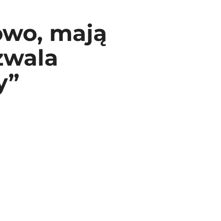
owo, mają
ozwala
y”