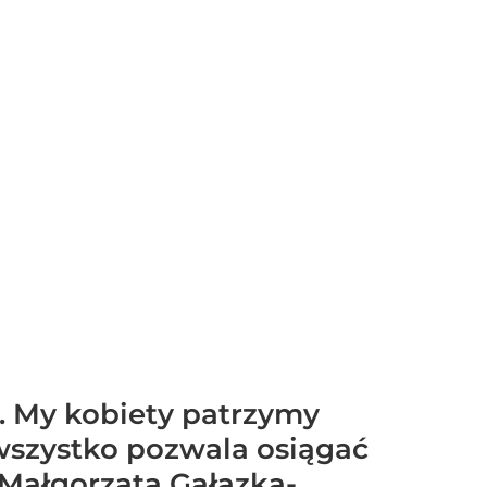
y. My kobiety patrzymy
wszystko pozwala osiągać
 Małgorzata Gałązka-