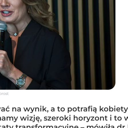
rost
ć na wynik, a to potrafią kobiet
my wizję, szeroki horyzont i to 
taty transformacyjne – mówiła dr