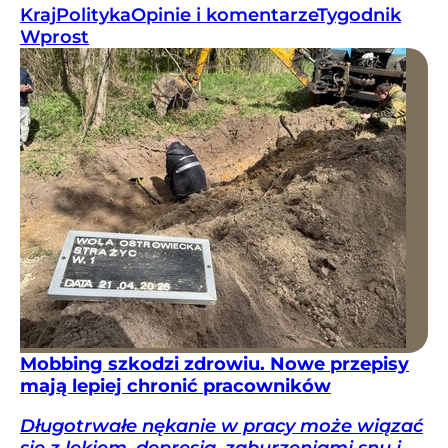
Kraj
Polityka
Opinie i komentarze
Tygodnik
Wprost
Mobbing szkodzi zdrowiu. Nowe przepisy
mają lepiej chronić pracowników
Długotrwałe nękanie w pracy może wiązać
się z lękiem, depresją, zaburzeniami snu i