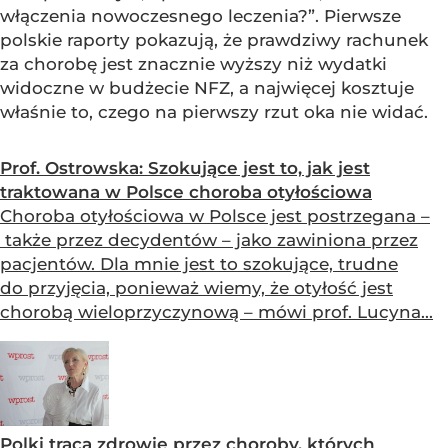
włączenia nowoczesnego leczenia?”. Pierwsze
polskie raporty pokazują, że prawdziwy rachunek
za chorobę jest znacznie wyższy niż wydatki
widoczne w budżecie NFZ, a najwięcej kosztuje
właśnie to, czego na pierwszy rzut oka nie widać.
Prof. Ostrowska: Szokujące jest to, jak jest
traktowana w Polsce choroba otyłościowa
Choroba otyłościowa w Polsce jest postrzegana –
także przez decydentów – jako zawiniona przez
pacjentów. Dla mnie jest to szokujące, trudne
do przyjęcia, ponieważ wiemy, że otyłość jest
chorobą wieloprzyczynową – mówi prof. Lucyna...
Polki tracą zdrowie przez choroby, których