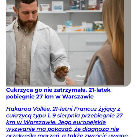
Cukrzyca go nie zatrzymała. 21-latek
pobiegnie 27 km w Warszawie
Hakaroa Vallée, 21-letni Francuz żyjący z
cukrzycą typu 1, 9 sierpnia przebiegnie 27
km w Warszawie. Jego europejskie
wyzwanie ma pokazać, że diagnoza nie
przekreśla marzeń, a także zwrócić uwagę