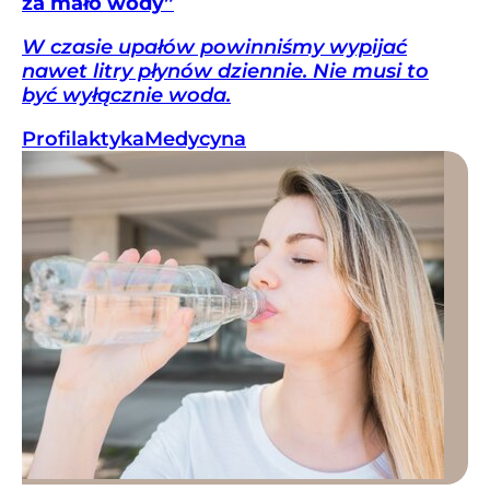
za mało wody”
W czasie upałów powinniśmy wypijać
nawet litry płynów dziennie. Nie musi to
być wyłącznie woda.
Profilaktyka
Medycyna