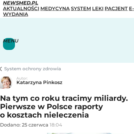
NEWSMED.PL
AKTUALNOŚCI
MEDYCYNA
SYSTEM
LEKI
PACJENT
E-
WYDANIA
MENU
System ochrony zdrowia
Autor:
Katarzyna Pinkosz
Na tym co roku tracimy miliardy.
Pierwsze w Polsce raporty
o kosztach nieleczenia
Dodano:
25
czerwca
18:04