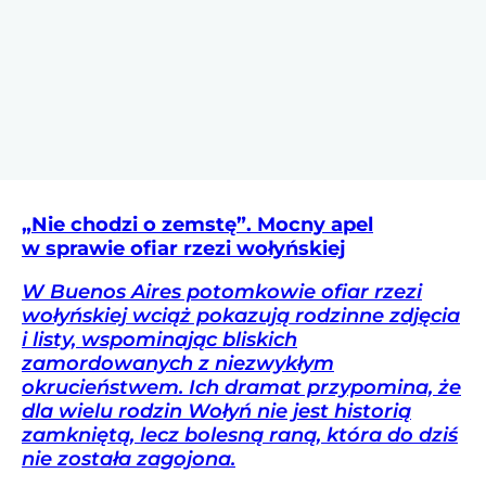
„Nie chodzi o zemstę”. Mocny apel
w sprawie ofiar rzezi wołyńskiej
W Buenos Aires potomkowie ofiar rzezi
wołyńskiej wciąż pokazują rodzinne zdjęcia
i listy, wspominając bliskich
zamordowanych z niezwykłym
okrucieństwem. Ich dramat przypomina, że
dla wielu rodzin Wołyń nie jest historią
zamkniętą, lecz bolesną raną, która do dziś
nie została zagojona.