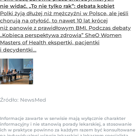
nie widać. „To nie tylko rak”: debata kobiet
Polki żyją dłużej niż mężczyźni w Polsce, ale jeśli
chorują na otyłość, to nawet 10 lat krócej
niż panowie z prawidłowym BMI. Podczas debaty
„Kobieca perspektywa zdrowia” SheO Women
Masters of Health ekspertki, pacjentki
i decydentki...
Źródło:
NewsMed
Informacje zawarte w serwisie mają wyłącznie charakter
informacyjny i nie stanowią porady lekarskiej, a stosowanie
ich w praktyce powinno za każdym razem być konsultowane
na indywidualnej wizycie lekarskiej z lekarzem specjalistą.