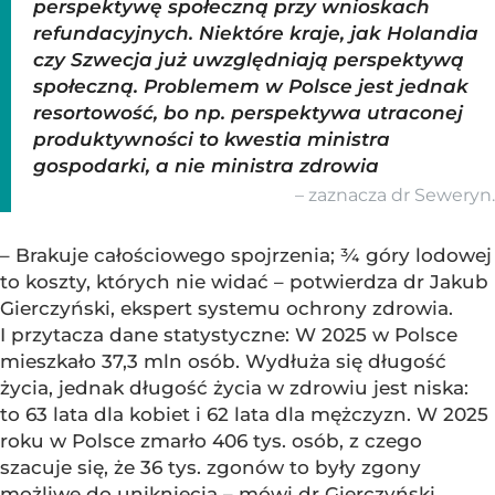
perspektywę społeczną przy wnioskach
refundacyjnych. Niektóre kraje, jak Holandia
czy Szwecja już uwzględniają perspektywą
społeczną. Problemem w Polsce jest jednak
resortowość, bo np. perspektywa utraconej
produktywności to kwestia ministra
gospodarki, a nie ministra zdrowia
– zaznacza dr Seweryn.
– Brakuje całościowego spojrzenia; ¾ góry lodowej
to koszty, których nie widać – potwierdza dr Jakub
Gierczyński, ekspert systemu ochrony zdrowia.
I przytacza dane statystyczne: W 2025 w Polsce
mieszkało 37,3 mln osób. Wydłuża się długość
życia, jednak długość życia w zdrowiu jest niska:
to 63 lata dla kobiet i 62 lata dla mężczyzn. W 2025
roku w Polsce zmarło 406 tys. osób, z czego
szacuje się, że 36 tys. zgonów to były zgony
możliwe do uniknięcia – mówi dr Gierczyński.