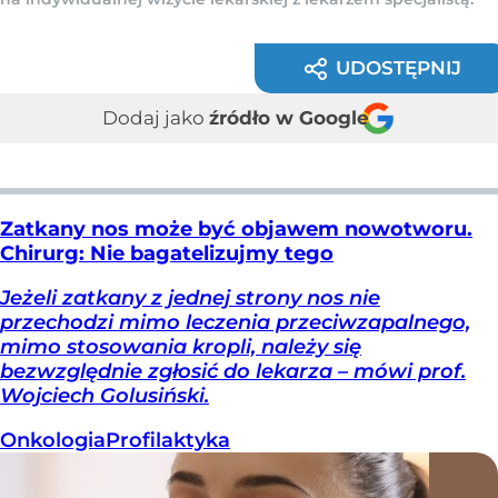
UDOSTĘPNIJ
Dodaj jako
źródło w Google
Zatkany nos może być objawem nowotworu.
Chirurg: Nie bagatelizujmy tego
Jeżeli zatkany z jednej strony nos nie
przechodzi mimo leczenia przeciwzapalnego,
mimo stosowania kropli, należy się
bezwzględnie zgłosić do lekarza – mówi prof.
Wojciech Golusiński.
Onkologia
Profilaktyka