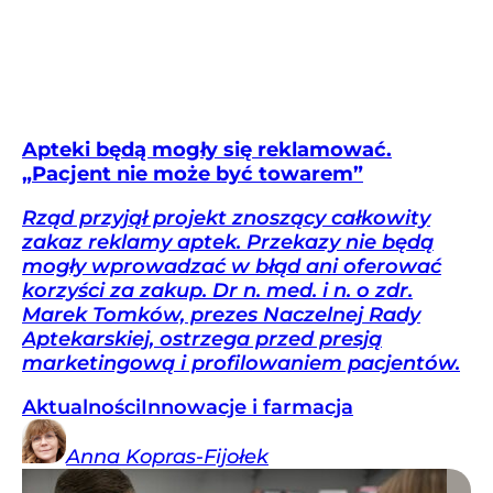
Apteki będą mogły się reklamować.
„Pacjent nie może być towarem”
Rząd przyjął projekt znoszący całkowity
zakaz reklamy aptek. Przekazy nie będą
mogły wprowadzać w błąd ani oferować
korzyści za zakup. Dr n. med. i n. o zdr.
Marek Tomków, prezes Naczelnej Rady
Aptekarskiej, ostrzega przed presją
marketingową i profilowaniem pacjentów.
Aktualności
Innowacje i farmacja
Anna
Kopras-Fijołek