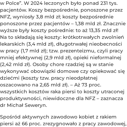
w Polce”. W 2024 leczonych było ponad 231 tys.
pacjentów. Koszy bezpośrednie, ponoszone przez
NFZ, wyniosły 3,8 mld zł; koszty bezpośrednie
ponoszone przez pacjentów – 1,38 mld zł. Znacznie
wyższe były koszty pośrednie: to aż 13,35 mld zł!
Na to składają się koszty: krótkotrwałych zwolnień
lekarskich (3,4 mld zł), długotrwałej nieobecności
w pracy (1,7 mld zł); tzw. prezenteizmu, czyli pracy
mniej efektywnej (2,9 mld zł), opieki nieformalnej
(2,42 mld zł). Osoby chore rzadziej są w stanie
wykonywać obowiązki domowe czy opiekować się
dziećmi (koszty tzw. pracy nieodpłatnej
oszacowano na 2,65 mld zł). – Aż 73 proc.
wszystkich kosztów raka piersi to koszty utraconej
produktywności, niewidoczne dla NFZ – zaznacza
dr Michał Seweryn.
Spośród aktywnych zawodowo kobiet z rakiem
piersi aż 66 proc. zrezygnowało z pracy zawodowej,