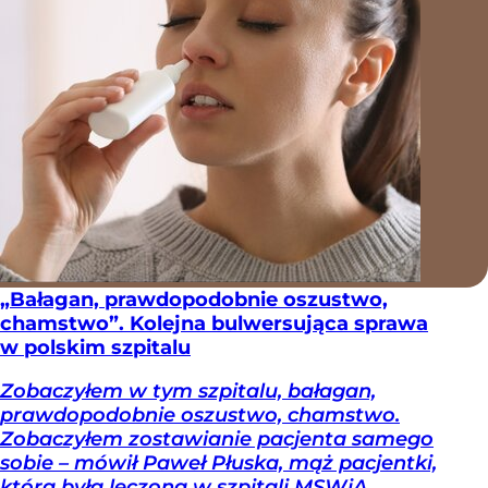
„Bałagan, prawdopodobnie oszustwo,
chamstwo”. Kolejna bulwersująca sprawa
w polskim szpitalu
Zobaczyłem w tym szpitalu, bałagan,
prawdopodobnie oszustwo, chamstwo.
Zobaczyłem zostawianie pacjenta samego
sobie – mówił Paweł Płuska, mąż pacjentki,
która była leczona w szpitali MSWiA.