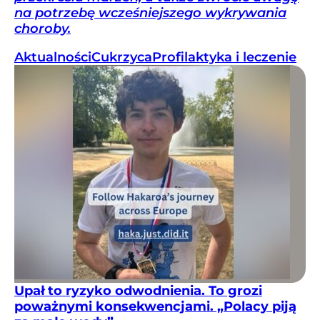
na potrzebę wcześniejszego wykrywania
choroby.
Aktualności
Cukrzyca
Profilaktyka i leczenie
Upał to ryzyko odwodnienia. To grozi
poważnymi konsekwencjami. „Polacy piją