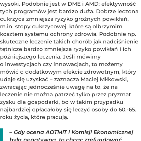
wysoki. Podobnie jest w DME i AMD: efektywność
tych programów jest bardzo duża. Dobrze leczona
cukrzyca zmniejsza ryzyko groźnych powikłań,
m.in. stopy cukrzycowej, które są olbrzymim
kosztem systemu ochrony zdrowia. Podobnie np.
skuteczne leczenie takich chorób jak nadciśnienie
tętnicze bardzo zmniejsza ryzyko powikłań i ich
późniejszego leczenia. Jeśli mówimy
o inwestycjach czy innowacjach, to możemy
mówić o dodatkowym efekcie zdrowotnym, który
udaje się uzyskać – zaznacza Maciej Miłkowski,
zwracając jednocześnie uwagę na to, że na
leczenie nie można patrzeć tylko przez pryzmat
zysku dla gospodarki, bo w takim przypadku
najbardziej opłacałoby się leczyć osoby do 60.-65.
roku życia, które pracują.
– Gdy ocena AOTMiT i Komisji Ekonomicznej
była negatywna, to chcąc zrefundować