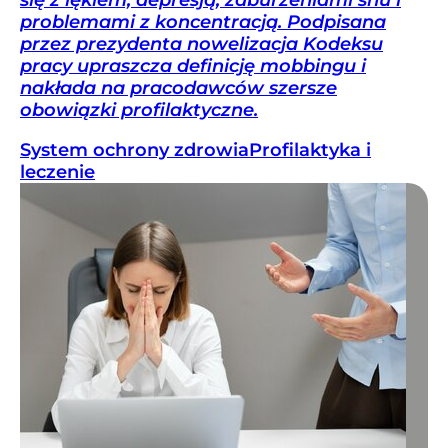
problemami z koncentracją. Podpisana
przez prezydenta nowelizacja Kodeksu
pracy upraszcza definicję mobbingu i
nakłada na pracodawców szersze
obowiązki profilaktyczne.
System ochrony zdrowia
Profilaktyka i
leczenie