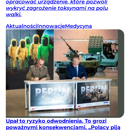
opracować urządzenie, które pozwoli
wykryć zagrożenie toksynami na polu
walki.
Aktualności
Innowacje
Medycyna
Upał to ryzyko odwodnienia. To grozi
poważnymi konsekwencjami. „Polacy piją