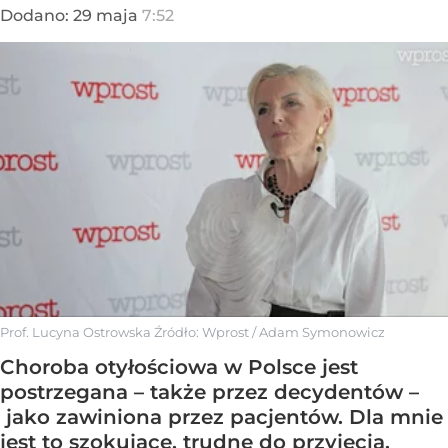
Dodano:
29
maja
7:52
Prof. Lucyna Ostrowska
Źródło:
Wprost
/
Adam Symonowicz
Choroba otyłościowa w Polsce jest
postrzegana – także przez decydentów –
jako zawiniona przez pacjentów. Dla mnie
jest to szokujące, trudne do przyjęcia,