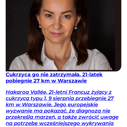
Cukrzyca go nie zatrzymała. 21-latek
pobiegnie 27 km w Warszawie
Hakaroa Vallée, 21-letni Francuz żyjący z
cukrzycą typu 1, 9 sierpnia przebiegnie 27
km w Warszawie. Jego europejskie
wyzwanie ma pokazać, że diagnoza nie
przekreśla marzeń, a także zwrócić uwagę
na potrzebę wcześniejszego wykrywania