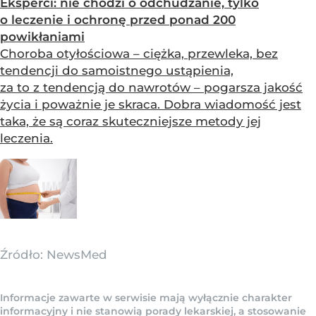
Eksperci: nie chodzi o odchudzanie, tylko
o leczenie i ochronę przed ponad 200
powikłaniami
Choroba otyłościowa – ciężka, przewleka, bez
tendencji do samoistnego ustąpienia,
za to z tendencją do nawrotów – pogarsza jakość
życia i poważnie je skraca. Dobra wiadomość jest
taka, że są coraz skuteczniejsze metody jej
leczenia.
Źródło:
NewsMed
Informacje zawarte w serwisie mają wyłącznie charakter
informacyjny i nie stanowią porady lekarskiej, a stosowanie