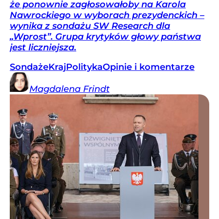
że ponownie zagłosowałoby na Karola
Nawrockiego w wyborach prezydenckich –
wynika z sondażu SW Research dla
„Wprost”. Grupa krytyków głowy państwa
jest liczniejsza.
Sondaże
Kraj
Polityka
Opinie i komentarze
Magdalena
Frindt