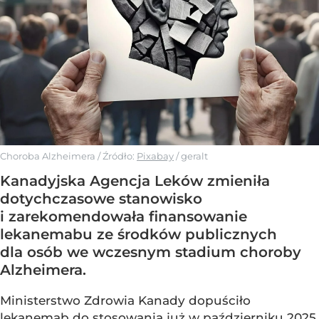
Choroba Alzheimera
/ Źródło:
Pixabay
/
geralt
Kanadyjska Agencja Leków zmieniła
dotychczasowe stanowisko
i zarekomendowała finansowanie
lekanemabu ze środków publicznych
dla osób we wczesnym stadium choroby
Alzheimera.
Ministerstwo Zdrowia Kanady dopuściło
lekanemab do stosowania już w październiku 2025