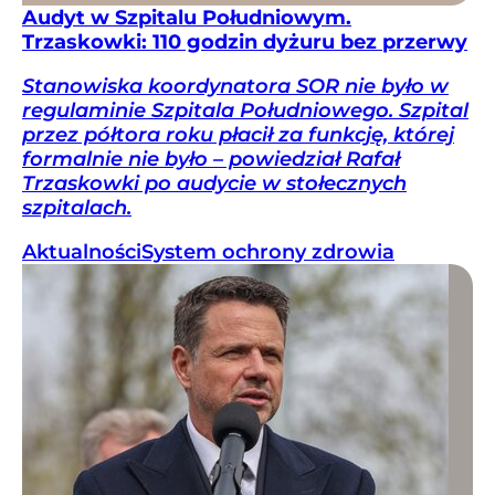
Audyt w Szpitalu Południowym.
Trzaskowki: 110 godzin dyżuru bez przerwy
Stanowiska koordynatora SOR nie było w
regulaminie Szpitala Południowego. Szpital
przez półtora roku płacił za funkcję, której
formalnie nie było – powiedział Rafał
Trzaskowki po audycie w stołecznych
szpitalach.
Aktualności
System ochrony zdrowia