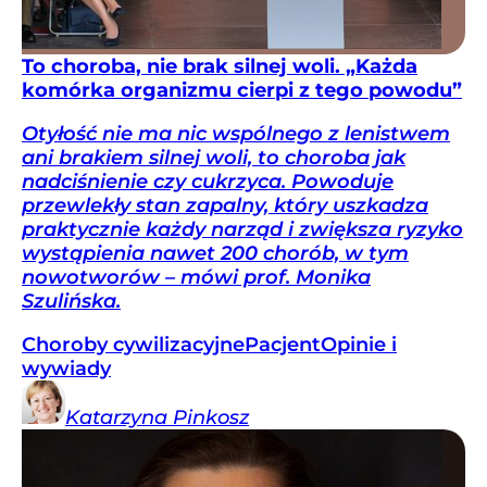
To choroba, nie brak silnej woli. „Każda
komórka organizmu cierpi z tego powodu”
Otyłość nie ma nic wspólnego z lenistwem
ani brakiem silnej woli, to choroba jak
nadciśnienie czy cukrzyca. Powoduje
przewlekły stan zapalny, który uszkadza
praktycznie każdy narząd i zwiększa ryzyko
wystąpienia nawet 200 chorób, w tym
nowotworów – mówi prof. Monika
Szulińska.
Choroby cywilizacyjne
Pacjent
Opinie i
wywiady
Katarzyna
Pinkosz