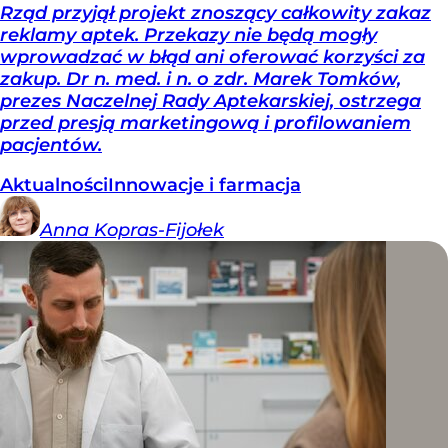
Rząd przyjął projekt znoszący całkowity zakaz
reklamy aptek. Przekazy nie będą mogły
wprowadzać w błąd ani oferować korzyści za
zakup. Dr n. med. i n. o zdr. Marek Tomków,
prezes Naczelnej Rady Aptekarskiej, ostrzega
przed presją marketingową i profilowaniem
pacjentów.
Aktualności
Innowacje i farmacja
Anna
Kopras-Fijołek