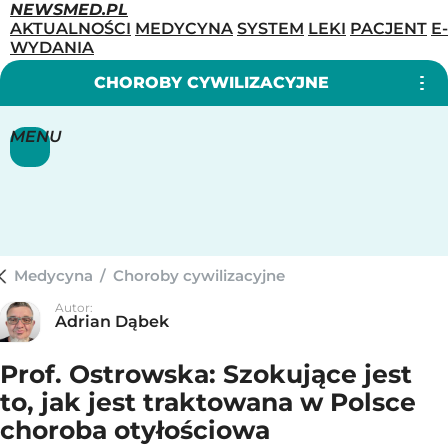
NEWSMED.PL
AKTUALNOŚCI
MEDYCYNA
SYSTEM
LEKI
PACJENT
E-
WYDANIA
CHOROBY CYWILIZACYJNE
MENU
Medycyna
/
Choroby cywilizacyjne
Autor:
Adrian Dąbek
Prof. Ostrowska: Szokujące jest
to, jak jest traktowana w Polsce
choroba otyłościowa