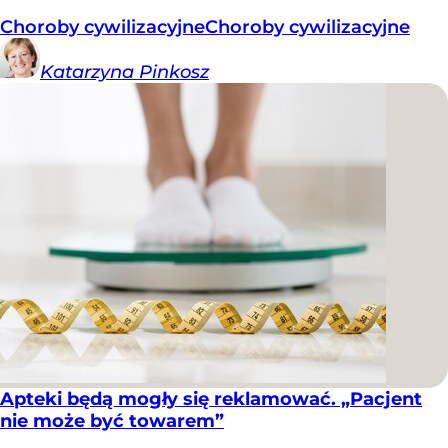
Choroby cywilizacyjne
Choroby cywilizacyjne
Katarzyna
Pinkosz
Apteki będą mogły się reklamować. „Pacjent
nie może być towarem”