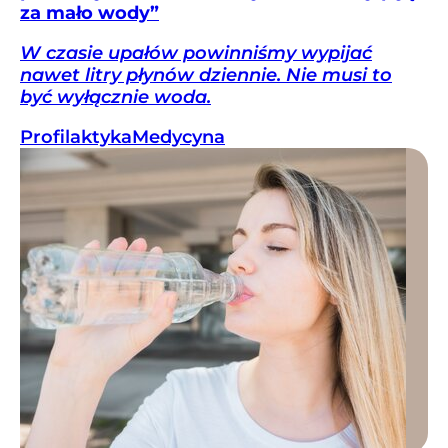
za mało wody”
W czasie upałów powinniśmy wypijać
nawet litry płynów dziennie. Nie musi to
być wyłącznie woda.
Profilaktyka
Medycyna