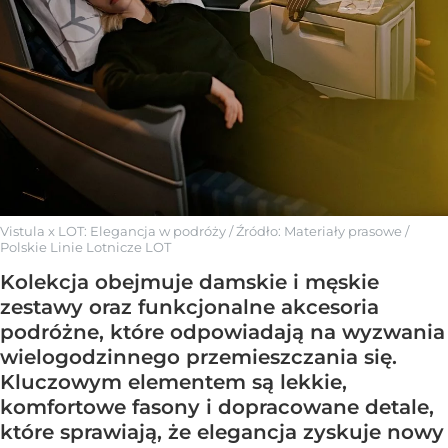
Vistula x LOT: Elegancja w podróży
/ Źródło:
Materiały prasowe
/
Polskie Linie Lotnicze LOT
Kolekcja obejmuje damskie i męskie
zestawy oraz funkcjonalne akcesoria
podróżne, które odpowiadają na wyzwania
wielogodzinnego przemieszczania się.
Kluczowym elementem są lekkie,
komfortowe fasony i dopracowane detale,
które sprawiają, że elegancja zyskuje nowy