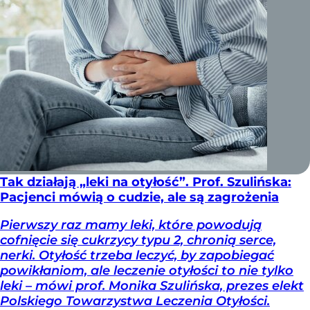
Tak działają „leki na otyłość”. Prof. Szulińska:
Pacjenci mówią o cudzie, ale są zagrożenia
Pierwszy raz mamy leki, które powodują
cofnięcie się cukrzycy typu 2, chronią serce,
nerki. Otyłość trzeba leczyć, by zapobiegać
powikłaniom, ale leczenie otyłości to nie tylko
leki – mówi prof. Monika Szulińska, prezes elekt
Polskiego Towarzystwa Leczenia Otyłości.