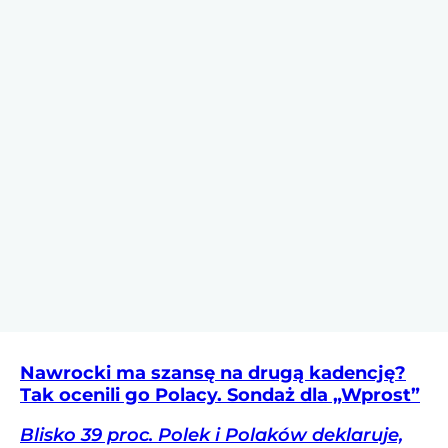
Nawrocki ma szansę na drugą kadencję?
Tak ocenili go Polacy. Sondaż dla „Wprost”
Blisko 39 proc. Polek i Polaków deklaruje,