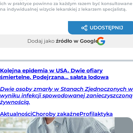
ich w praktyce powinno za każdym razem być konsultowane
na indywidualnej wizycie lekarskiej z lekarzem specjalistą.
UDOSTĘPNIJ
Dodaj jako
źródło w Google
Kolejna epidemia w USA. Dwie ofiary
śmiertelne. Podejrzana... sałata lodowa
Dwie osoby zmarły w Stanach Zjednoczonych w
wyniku infekcji spowodowanej zanieczyszczoną
żywnością.
Aktualności
Choroby zakaźne
Profilaktyka