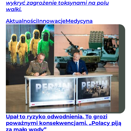
wykryć zagrożenie toksynami na polu
walki.
Aktualności
Innowacje
Medycyna
Upał to ryzyko odwodnienia. To grozi
poważnymi konsekwencjami. „Polacy piją
za mało wody”