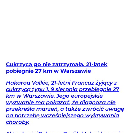
Cukrzyca go nie zatrzymała. 21-latek
pobiegnie 27 km w Warszawie
Hakaroa Vallée, 21-letni Francuz żyjący z
cukrzycą typu 1, 9 sierpnia przebiegnie 27
km w Warszawie. Jego europejskie
wyzwanie ma pokazać, że diagnoza nie
przekreśla marzeń, a także zwrócić uwagę
na potrzebę wcześniejszego wykrywania
choroby.