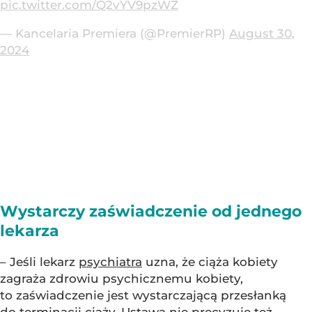
pic.twitter.com/Q2vYV9pzWZ
— Kancelaria Premiera (@PremierRP)
August 30,
2024
Wystarczy zaświadczenie od jednego
lekarza
– Jeśli lekarz
psychiatra
uzna, że ciąża kobiety
zagraża zdrowiu psychicznemu kobiety,
to zaświadczenie jest wystarczającą przesłanką
do terminacji ciąży. Ustawa nie precyzuje też