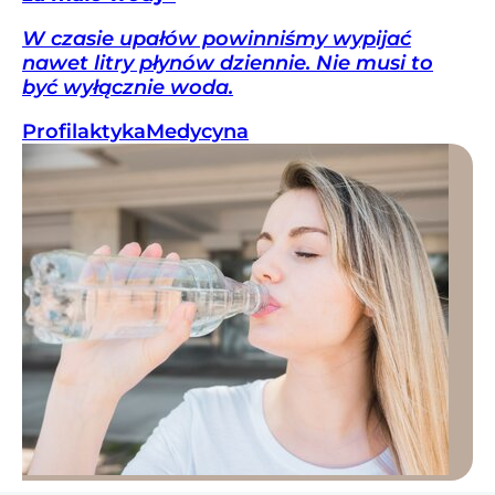
W czasie upałów powinniśmy wypijać
nawet litry płynów dziennie. Nie musi to
być wyłącznie woda.
Profilaktyka
Medycyna