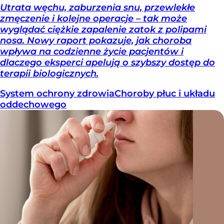
Utrata węchu, zaburzenia snu, przewlekłe
zmęczenie i kolejne operacje – tak może
wyglądać ciężkie zapalenie zatok z polipami
nosa. Nowy raport pokazuje, jak choroba
wpływa na codzienne życie pacjentów i
dlaczego eksperci apelują o szybszy dostęp do
terapii biologicznych.
System ochrony zdrowia
Choroby płuc i układu
oddechowego