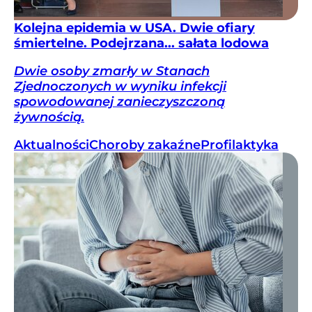
Kolejna epidemia w USA. Dwie ofiary
śmiertelne. Podejrzana... sałata lodowa
Dwie osoby zmarły w Stanach
Zjednoczonych w wyniku infekcji
spowodowanej zanieczyszczoną
żywnością.
Aktualności
Choroby zakaźne
Profilaktyka