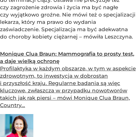
czy zagrożenie zdrowia i życia ma być nagłe
czy wyjątkowo groźne. Nie mówi też o specjalizacji
lekarza, który ma prawo do wydania
zaświadczenie. Specjalizacja ma być adekwatna
do choroby kobiety ciężarnej – mówiła Leszczyna.
Monique Clua Braun: Mammografia to prosty test,
a daje wielką ochronę
Profilaktyka w każdym obszarze, w tym w aspekcie
zdrowotnym, to inwestycja w dobrostan
i przyszłość kraju. Regularne badania są więc
kluczowe, zwłaszcza w przypadku nowotworów
takich jak rak piersi – mówi Monique Clua Braun,
Country...