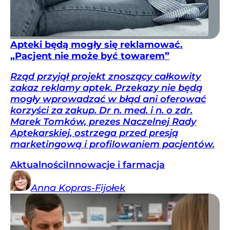
Apteki będą mogły się reklamować.
„Pacjent nie może być towarem”
Rząd przyjął projekt znoszący całkowity
zakaz reklamy aptek. Przekazy nie będą
mogły wprowadzać w błąd ani oferować
korzyści za zakup. Dr n. med. i n. o zdr.
Marek Tomków, prezes Naczelnej Rady
Aptekarskiej, ostrzega przed presją
marketingową i profilowaniem pacjentów.
Aktualności
Innowacje i farmacja
Anna
Kopras-Fijołek