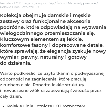
Vistula x LOT: Elegancja w podróży
/ Źródło:
Materiały prasowe
/
Polskie Linie Lotnicze LOT
Kolekcja obejmuje damskie i męskie
zestawy oraz funkcjonalne akcesoria
podróżne, które odpowiadają na wyzwania
wielogodzinnego przemieszczania się.
Kluczowym elementem są lekkie,
komfortowe fasony i dopracowane detale,
które sprawiają, że elegancja zyskuje nowy
wymiar: pewny, naturalny i gotowy
do działania.
Warto podkreślić, że użyto tkanin o podwyższonej
odporności na zagniecenia, które pracują
z ruchem ciała. Ponadto lekkie struktury
i nowoczesne włókna zapewniają świeżość przez
cały dzień.
Polskie Linie Lotnicze LOT rozpoczęły