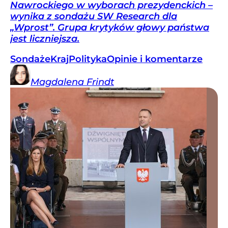
Nawrockiego w wyborach prezydenckich –
wynika z sondażu SW Research dla
„Wprost”. Grupa krytyków głowy państwa
jest liczniejsza.
Sondaże
Kraj
Polityka
Opinie i komentarze
Magdalena
Frindt