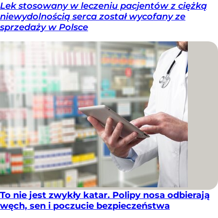
Lek stosowany w leczeniu pacjentów z ciężką
niewydolnością serca został wycofany ze
sprzedaży w Polsce
To nie jest zwykły katar. Polipy nosa odbierają
węch, sen i poczucie bezpieczeństwa