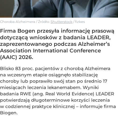
Choroba Alzheimera
/ Źródło:
Shutterstock
/
fizkes
Firma Bogen przesyła informację prasową
dotyczącą wniosków z badania LEADER,
zaprezentowanego podczas Alzheimer’s
Association International Conference
(AAIC) 2026.
Blisko 83 proc. pacjentów z chorobą Alzheimera
na wczesnym etapie osiągnęło stabilizację
choroby lub poprawiło swój stan po średnio 17
miesiącach leczenia lekanemabem. Wyniki
badania RWE (ang. Real World Evidence) LEADER
potwierdzają długoterminowe korzyści leczenia
w codziennej praktyce klinicznej – informuje firma
Biogen.