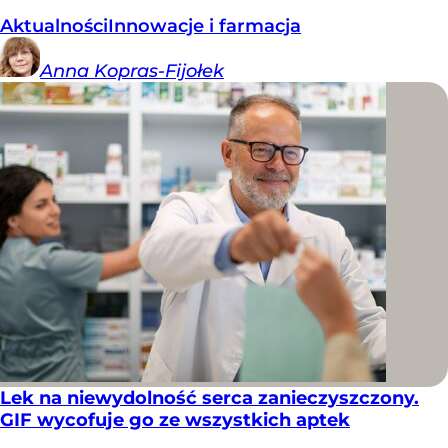
Aktualności
Innowacje i farmacja
Anna
Kopras-Fijołek
Lek na niewydolność serca zanieczyszczony.
GIF wycofuje go ze wszystkich aptek