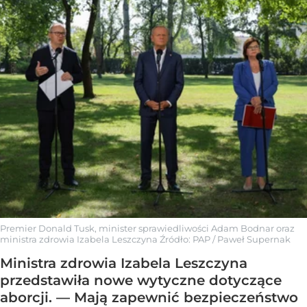
Premier Donald Tusk, minister sprawiedliwości Adam Bodnar oraz
ministra zdrowia Izabela Leszczyna
Źródło:
PAP
/
Paweł Supernak
Ministra zdrowia Izabela Leszczyna
przedstawiła nowe wytyczne dotyczące
aborcji. — Mają zapewnić bezpieczeństwo