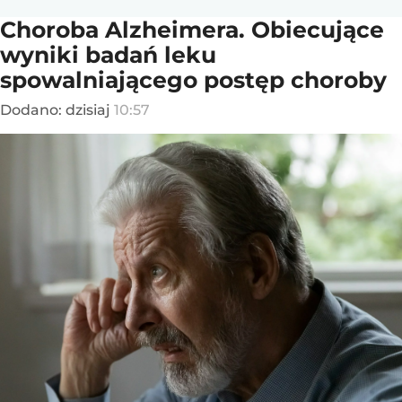
Choroba Alzheimera. Obiecujące
wyniki badań leku
spowalniającego postęp choroby
Dodano:
dzisiaj
10:57