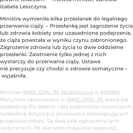
Izabela Leszczyna.
Ministra wymieniła kilka przesłanek do legalnego
przerwania ciąży. – Przesłanką jest zagrożenie życia
lub zdrowia kobiety oraz uzasadnione podejrzenie,
że ciąża powstała w wyniku czynu zabronionego.
Zagrożenie zdrowia lub życia to dwie oddzielne
przesłanki. Zaistnienie tylko jednej z nich
wystarczy do przerwania ciąży. Ustawa
nie precyzuje czy chodzi o zdrowie somatyczne –
wyjaśniła.
Minister
@MZ_GOV_PL
@Leszczyna
w
#KPRM
:
Wytyczne opracowane w
@MZ_GOV_PL
staną się
wykładnią dla lekarzy i dla podmiotów leczniczych,
wykładnią dotyczącą stosowania obowiązujących
przepisów prawa. Są dwa cele ogłoszenia tych
wytycznych. Po pierwsze mają one zapewnić…