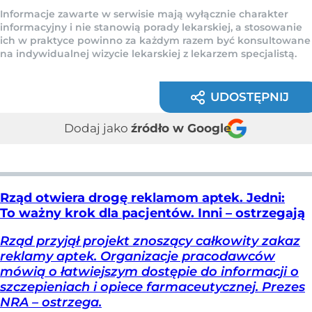
Informacje zawarte w serwisie mają wyłącznie charakter
informacyjny i nie stanowią porady lekarskiej, a stosowanie
ich w praktyce powinno za każdym razem być konsultowane
na indywidualnej wizycie lekarskiej z lekarzem specjalistą.
UDOSTĘPNIJ
Dodaj jako
źródło w Google
Rząd otwiera drogę reklamom aptek. Jedni:
To ważny krok dla pacjentów. Inni – ostrzegają
Rząd przyjął projekt znoszący całkowity zakaz
reklamy aptek. Organizacje pracodawców
mówią o łatwiejszym dostępie do informacji o
szczepieniach i opiece farmaceutycznej. Prezes
NRA – ostrzega.