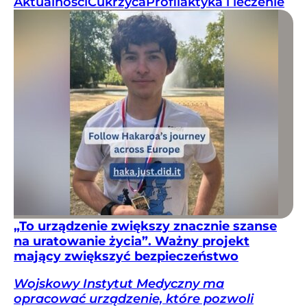
Aktualności
Cukrzyca
Profilaktyka i leczenie
„To urządzenie zwiększy znacznie szanse
na uratowanie życia”. Ważny projekt
mający zwiększyć bezpieczeństwo
Wojskowy Instytut Medyczny ma
opracować urządzenie, które pozwoli