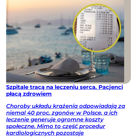
Szpitale tracą na leczeniu serca. Pacjenci
płacą zdrowiem
Choroby układu krążenia odpowiadają za
niemal 40 proc. zgonów w Polsce, a ich
leczenie generuje ogromne koszty
społeczne. Mimo to część procedur
kardiologicznych pozostaje