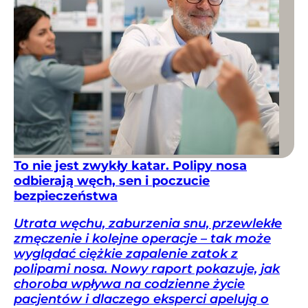
To nie jest zwykły katar. Polipy nosa
odbierają węch, sen i poczucie
bezpieczeństwa
Utrata węchu, zaburzenia snu, przewlekłe
zmęczenie i kolejne operacje – tak może
wyglądać ciężkie zapalenie zatok z
polipami nosa. Nowy raport pokazuje, jak
choroba wpływa na codzienne życie
pacjentów i dlaczego eksperci apelują o