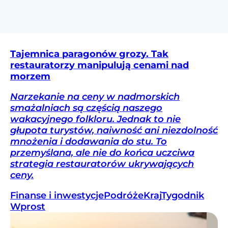
Tajemnica paragonów grozy. Tak
restauratorzy manipulują cenami nad
morzem
Narzekanie na ceny w nadmorskich
smażalniach są częścią naszego
wakacyjnego folkloru. Jednak to nie
głupota turystów, naiwność ani niezdolność
mnożenia i dodawania do stu. To
przemyślana, ale nie do końca uczciwa
strategia restauratorów ukrywających
ceny.
Finanse i inwestycje
Podróże
Kraj
Tygodnik
Wprost