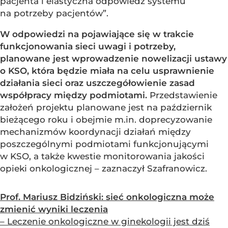
pacjenta i elastyczna odpowiedź systemu
na potrzeby pacjentów”.
W odpowiedzi na pojawiające się w trakcie
funkcjonowania sieci uwagi i potrzeby,
planowane jest wprowadzenie nowelizacji ustawy
o KSO, która będzie miała na celu usprawnienie
działania sieci oraz uszczegółowienie zasad
współpracy między podmiotami.
Przedstawienie
założeń projektu planowane jest na październik
bieżącego roku i obejmie m.in. doprecyzowanie
mechanizmów koordynacji działań między
poszczególnymi podmiotami funkcjonującymi
w KSO, a także kwestie monitorowania jakości
opieki onkologicznej – zaznaczył Szafranowicz.
Prof. Mariusz Bidziński: sieć onkologiczna może
zmienić wyniki leczenia
– Leczenie onkologiczne w ginekologii jest dziś