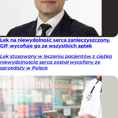
Lek na niewydolność serca zanieczyszczony.
GIF wycofuje go ze wszystkich aptek
Lek stosowany w leczeniu pacjentów z ciężką
niewydolnością serca został wycofany ze
sprzedaży w Polsce