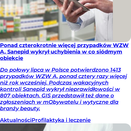
Ponad czterokrotnie więcej przypadków WZW
A. Sanepid wykrył uchybienia w co siódmym
obiekcie
Do połowy lipca w Polsce potwierdzono 1413
przypadków WZW A, ponad cztery razy więcej
niż rok wcześniej. Podczas wakacyjnych
kontroli Sanepid wykrył nieprawidłowości w
807 obiektach. GIS przedstawił też dane o
zgłoszeniach w mObywatelu i wytyczne dla
branży beauty.
Aktualności
Profilaktyka i leczenie