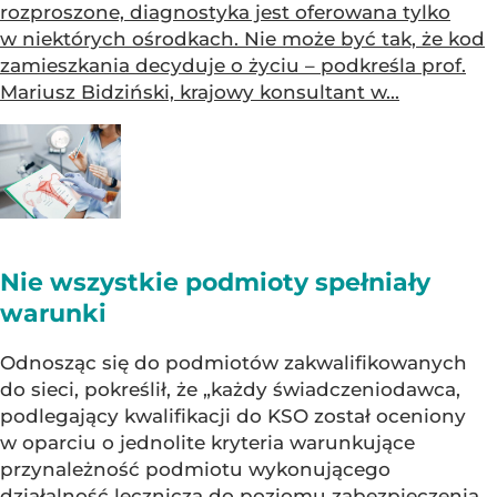
rozproszone, diagnostyka jest oferowana tylko
w niektórych ośrodkach. Nie może być tak, że kod
zamieszkania decyduje o życiu – podkreśla prof.
Mariusz Bidziński, krajowy konsultant w...
Nie wszystkie podmioty spełniały
warunki
Odnosząc się do podmiotów zakwalifikowanych
do sieci, pokreślił, że „każdy świadczeniodawca,
podlegający kwalifikacji do KSO został oceniony
w oparciu o jednolite kryteria warunkujące
przynależność podmiotu wykonującego
działalność leczniczą do poziomu zabezpieczenia