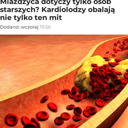
Miażdżyca dotyczy tylko osób
starszych? Kardiolodzy obalają
nie tylko ten mit
Dodano:
wczoraj
19:56