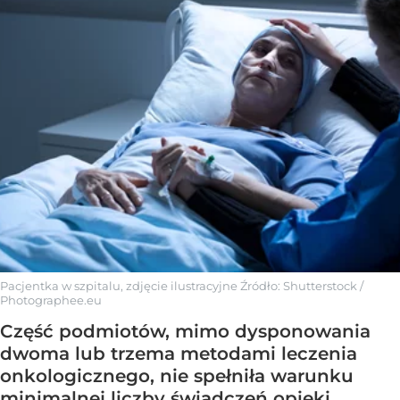
Pacjentka w szpitalu, zdjęcie ilustracyjne
Źródło:
Shutterstock
/
Photographee.eu
Część podmiotów, mimo dysponowania
dwoma lub trzema metodami leczenia
onkologicznego, nie spełniła warunku
minimalnej liczby świadczeń opieki