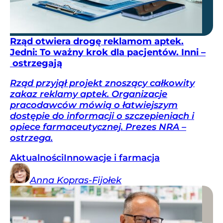
Rząd otwiera drogę reklamom aptek.
Jedni: To ważny krok dla pacjentów. Inni –
ostrzegają
Rząd przyjął projekt znoszący całkowity
zakaz reklamy aptek. Organizacje
pracodawców mówią o łatwiejszym
dostępie do informacji o szczepieniach i
opiece farmaceutycznej. Prezes NRA –
ostrzega.
Aktualności
Innowacje i farmacja
Anna
Kopras-Fijołek