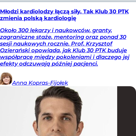
Młodzi kardiolodzy łączą siły. Tak Klub 30 PTK
zmienia polską kardiologię
Około 300 lekarzy i naukowców, granty,
zagraniczne staże, mentoring oraz ponad 30
sesji naukowych rocznie. Prof. Krzysztof
Ozierański opowiada, jak Klub 30 PTK buduje
współpracę między pokoleniami i dlaczego jej
efekty odczuwają później pacjenci.
Anna
Kopras-Fijołek