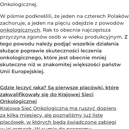
Onkologicznej.
W piśmie podkreślili, że jeden na czterech Polaków
zachoruje, a jeden na pięciu odejdzie z powodów
onkologicznych
. Rak to obecnie najczęstsza
przyczyna zgonów osób w wieku produkcyjnym.
Z
tego powodu należy podjąć wszelkie działania
służące poprawie skuteczności leczenia
onkologicznego, które jest obecnie mniej
skuteczne niż w znakomitej większości państw
Unii Europejskiej.
Gdzie leczyć raka? Są pierwsze placówki, które
zakwalifikowały się do Krajowej Sieci
Onkologicznej
Krajowa Sieć Onkologiczna ma ruszyć dopiero
za kilka miesięcy, ale poznaliśmy już listę
placówek, w których będą świadczone zabiegi
w jej ramach. W sumie do programu