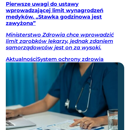
Pierwsze uwagi do ustawy
wprowadzającej limit wynagrodzeń
medyków. „Stawka godzinowa jest
zawyżona”
Ministerstwo Zdrowia chce wprowadzić
limit zarobków lekarzy, jednak zdaniem
samorządowców jest on za wysoki.
Aktualności
System ochrony zdrowia