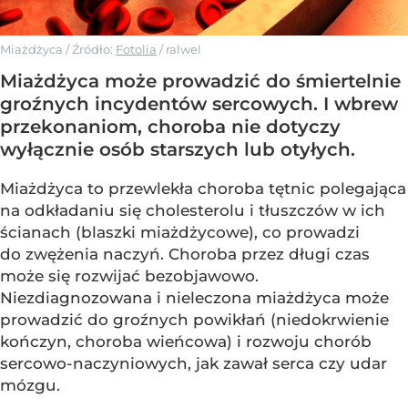
Miażdżyca
/ Źródło:
Fotolia
/
ralwel
Miażdżyca może prowadzić do śmiertelnie
groźnych incydentów sercowych. I wbrew
przekonaniom, choroba nie dotyczy
wyłącznie osób starszych lub otyłych.
Miażdżyca to przewlekła choroba tętnic polegająca
na odkładaniu się cholesterolu i tłuszczów w ich
ścianach (blaszki miażdżycowe), co prowadzi
do zwężenia naczyń. Choroba przez długi czas
może się rozwijać bezobjawowo.
Niezdiagnozowana i nieleczona miażdżyca może
prowadzić do groźnych powikłań (niedokrwienie
kończyn, choroba wieńcowa) i rozwoju chorób
sercowo-naczyniowych, jak zawał serca czy udar
mózgu.