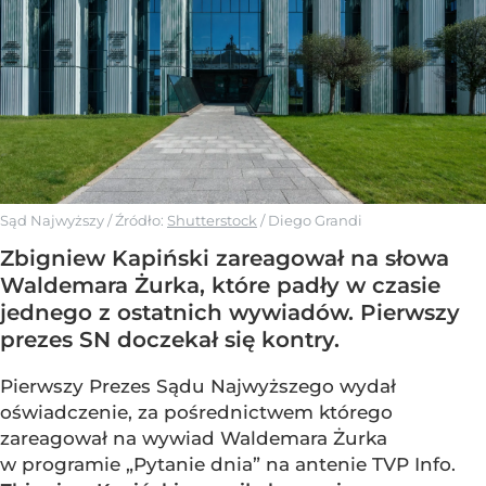
Sąd Najwyższy
/ Źródło:
Shutterstock
/
Diego Grandi
Zbigniew Kapiński zareagował na słowa
Waldemara Żurka, które padły w czasie
jednego z ostatnich wywiadów. Pierwszy
prezes SN doczekał się kontry.
Pierwszy Prezes Sądu Najwyższego wydał
oświadczenie, za pośrednictwem którego
zareagował na wywiad Waldemara Żurka
w programie „Pytanie dnia” na antenie TVP Info.