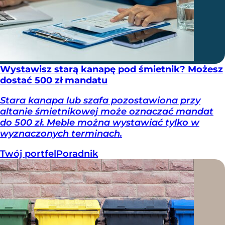
Wystawisz starą kanapę pod śmietnik? Możesz
dostać 500 zł mandatu
Stara kanapa lub szafa pozostawiona przy
altanie śmietnikowej może oznaczać mandat
do 500 zł. Meble można wystawiać tylko w
wyznaczonych terminach.
Twój portfel
Poradnik