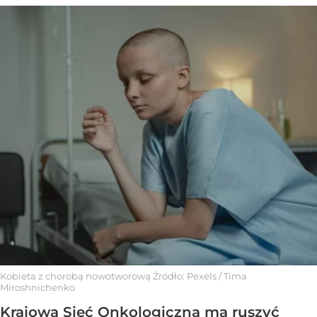
Kobieta z chorobą nowotworową
Źródło:
Pexels
/
Tima
Miroshnichenko
Krajowa Sieć Onkologiczna ma ruszyć