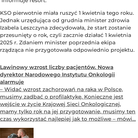
informuje resort.
KSO pierwotnie miała ruszyć 1 kwietnia tego roku.
Jednak urzędująca od grudnia minister zdrowia
Izabela Leszczyna zdecydowała, że start zostanie
przesunięty o rok, czyli zacznie działać 1 kwietnia
2025 r. Zdaniem minister poprzednia ekipa
rządząca nie przygotowała odpowiednio projektu.
Lawinowy wzrost liczby pacjentów. Nowa
dyrektor Narodowego Instytutu Onkologii
alarmuje
– Widać wzrost zachorowań na raka w Polsce,
musimy zadbać o profilaktykę. Konieczne jest
wejście w życie Krajowej Sieci Onkologicznej,
mamy tylko rok na jej przygotowanie, musimy ten
czas wykorzystać najlepiej jak to możliwe – mówi...