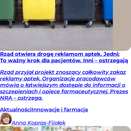
Rząd otwiera drogę reklamom aptek. Jedni:
To ważny krok dla pacjentów. Inni – ostrzegają
Rząd przyjął projekt znoszący całkowity zakaz
reklamy aptek. Organizacje pracodawców
mówią o łatwiejszym dostępie do informacji o
szczepieniach i opiece farmaceutycznej. Prezes
NRA – ostrzega.
Aktualności
Innowacje i farmacja
Anna
Kopras-Fijołek