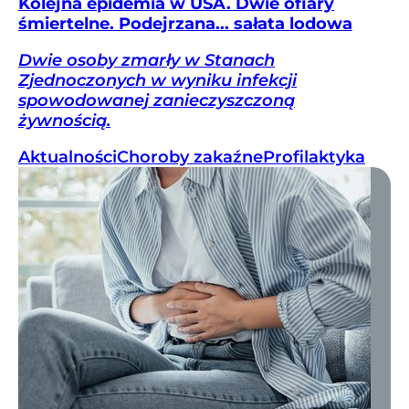
Kolejna epidemia w USA. Dwie ofiary
śmiertelne. Podejrzana... sałata lodowa
Dwie osoby zmarły w Stanach
Zjednoczonych w wyniku infekcji
spowodowanej zanieczyszczoną
żywnością.
Aktualności
Choroby zakaźne
Profilaktyka