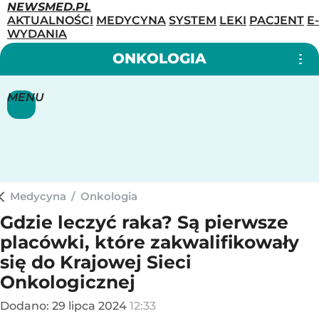
NEWSMED.PL
AKTUALNOŚCI
MEDYCYNA
SYSTEM
LEKI
PACJENT
E-
WYDANIA
ONKOLOGIA
MENU
Medycyna
/
Onkologia
Gdzie leczyć raka? Są pierwsze
placówki, które zakwalifikowały
się do Krajowej Sieci
Onkologicznej
Dodano:
29
lipca
2024
12:33