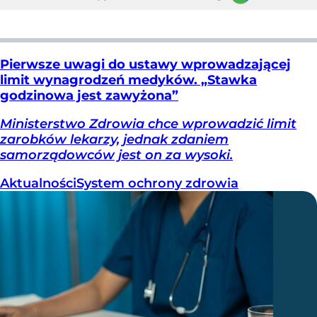
Pierwsze uwagi do ustawy wprowadzającej
limit wynagrodzeń medyków. „Stawka
godzinowa jest zawyżona”
Ministerstwo Zdrowia chce wprowadzić limit
zarobków lekarzy, jednak zdaniem
samorządowców jest on za wysoki.
Aktualności
System ochrony zdrowia