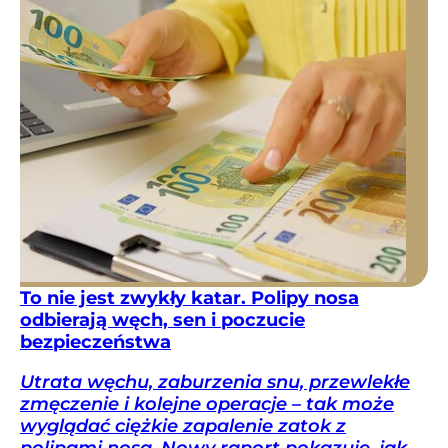
To nie jest zwykły katar. Polipy nosa
odbierają węch, sen i poczucie
bezpieczeństwa
Utrata węchu, zaburzenia snu, przewlekłe
zmęczenie i kolejne operacje – tak może
wyglądać ciężkie zapalenie zatok z
polipami nosa. Nowy raport pokazuje, jak