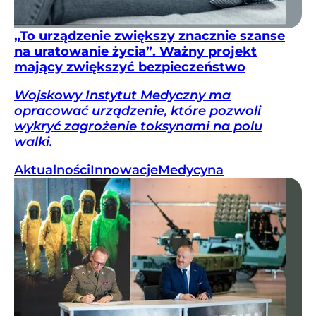
„To urządzenie zwiększy znacznie szanse
na uratowanie życia”. Ważny projekt
mający zwiększyć bezpieczeństwo
Wojskowy Instytut Medyczny ma
opracować urządzenie, które pozwoli
wykryć zagrożenie toksynami na polu
walki.
Aktualności
Innowacje
Medycyna