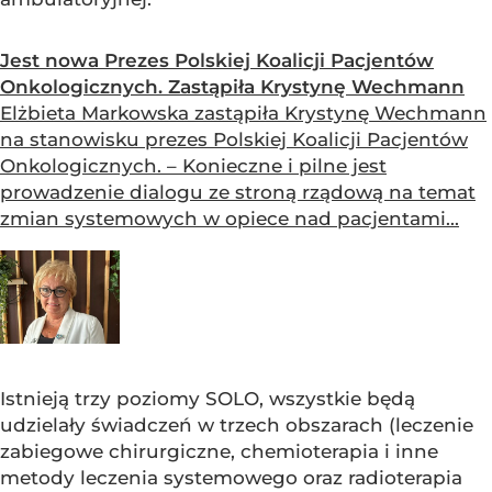
Jest nowa Prezes Polskiej Koalicji Pacjentów
Onkologicznych. Zastąpiła Krystynę Wechmann
Elżbieta Markowska zastąpiła Krystynę Wechmann
na stanowisku prezes Polskiej Koalicji Pacjentów
Onkologicznych. – Konieczne i pilne jest
prowadzenie dialogu ze stroną rządową na temat
zmian systemowych w opiece nad pacjentami...
Istnieją trzy poziomy SOLO, wszystkie będą
udzielały świadczeń w trzech obszarach (leczenie
zabiegowe chirurgiczne, chemioterapia i inne
metody leczenia systemowego oraz radioterapia