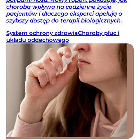
choroba wpływa na codzienne życie
pacjentów i dlaczego eksperci apelują o
szybszy dostęp do terapii biologicznych.
System ochrony zdrowia
Choroby płuc i
układu oddechowego