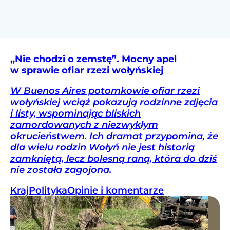
„Nie chodzi o zemstę”. Mocny apel
w sprawie ofiar rzezi wołyńskiej
W Buenos Aires potomkowie ofiar rzezi
wołyńskiej wciąż pokazują rodzinne zdjęcia
i listy, wspominając bliskich
zamordowanych z niezwykłym
okrucieństwem. Ich dramat przypomina, że
dla wielu rodzin Wołyń nie jest historią
zamkniętą, lecz bolesną raną, która do dziś
nie została zagojona.
Kraj
Polityka
Opinie i komentarze