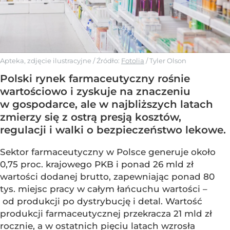
Apteka, zdjęcie ilustracyjne
/ Źródło:
Fotolia
/
Tyler Olson
Polski rynek farmaceutyczny rośnie
wartościowo i zyskuje na znaczeniu
w gospodarce, ale w najbliższych latach
zmierzy się z ostrą presją kosztów,
regulacji i walki o bezpieczeństwo lekowe.
Sektor farmaceutyczny w Polsce generuje około
0,75 proc. krajowego PKB i ponad 26 mld zł
wartości dodanej brutto, zapewniając ponad 80
tys. miejsc pracy w całym łańcuchu wartości –
od produkcji po dystrybucję i detal. Wartość
produkcji farmaceutycznej przekracza 21 mld zł
rocznie, a w ostatnich pięciu latach wzrosła