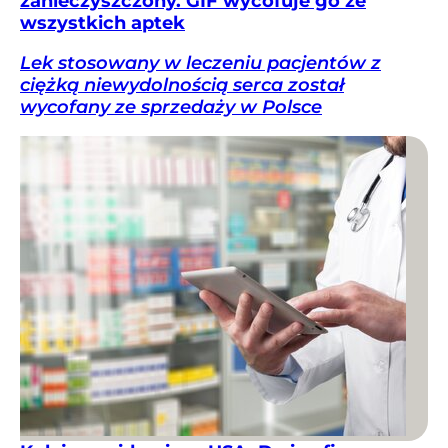
zanieczyszczony. GIF wycofuje go ze
wszystkich aptek
Lek stosowany w leczeniu pacjentów z
ciężką niewydolnością serca został
wycofany ze sprzedaży w Polsce