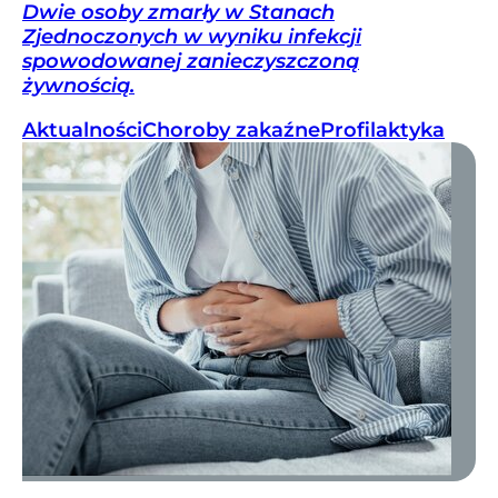
Dwie osoby zmarły w Stanach
Zjednoczonych w wyniku infekcji
spowodowanej zanieczyszczoną
żywnością.
Aktualności
Choroby zakaźne
Profilaktyka