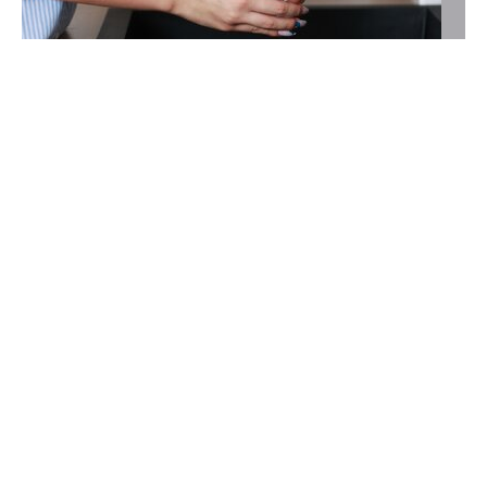
Rak płuca długo nie daje objawów,
co przekłada się na dramatyczne
statystyki. Nowy program może uratować
wiele osób
Rak płuca w Polsce wykrywany jest zbyt
późno. Umiera z tego powodu 22-23 tys.
osób rocznie. Ale nowy program może
poważnie zmniejszyć liczby dotyczące
zgonów.
Onkologia
Profilaktyka