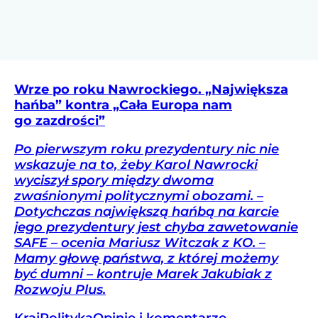
Wrze po roku Nawrockiego. „Największa
hańba” kontra „Cała Europa nam
go zazdrości”
Po pierwszym roku prezydentury nic nie
wskazuje na to, żeby Karol Nawrocki
wyciszył spory między dwoma
zwaśnionymi politycznymi obozami. –
Dotychczas największą hańbą na karcie
jego prezydentury jest chyba zawetowanie
SAFE – ocenia Mariusz Witczak z KO. –
Mamy głowę państwa, z której możemy
być dumni – kontruje Marek Jakubiak z
Rozwoju Plus.
Kraj
Polityka
Opinie i komentarze