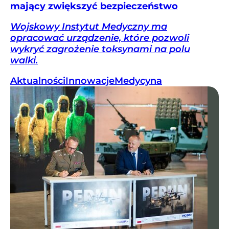
mający zwiększyć bezpieczeństwo
Wojskowy Instytut Medyczny ma
opracować urządzenie, które pozwoli
wykryć zagrożenie toksynami na polu
walki.
Aktualności
Innowacje
Medycyna