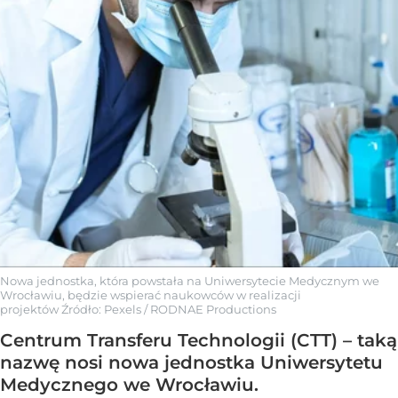
Nowa jednostka, która powstała na Uniwersytecie Medycznym we
Wrocławiu, będzie wspierać naukowców w realizacji
projektów
Źródło:
Pexels
/
RODNAE Productions
Centrum Transferu Technologii (CTT) – taką
nazwę nosi nowa jednostka Uniwersytetu
Medycznego we Wrocławiu.