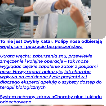
To nie jest zwykły katar. Polipy nosa odbierają
węch, sen i poczucie bezpieczeństwa
Utrata węchu, zaburzenia snu, przewlekłe
zmęczenie i kolejne operacje – tak może
wyglądać ciężkie zapalenie zatok z polipami
nosa. Nowy raport pokazuje, jak choroba
wpływa na codzienne życie pacjentów i
dlaczego eksperci apelują o szybszy dostęp do
terapii biologicznych.
System ochrony zdrowia
Choroby płuc i układu
oddechowego