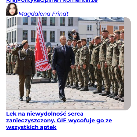
Magdalena
Frindt
Lek na niewydolność serca
zanieczyszczony. GIF wycofuje go ze
wszystkich aptek