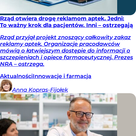
Rząd otwiera drogę reklamom aptek. Jedni:
To ważny krok dla pacjentów. Inni – ostrzegają
Rząd przyjął projekt znoszący całkowity zakaz
reklamy aptek. Organizacje pracodawców
mówią o łatwiejszym dostępie do informacji o
szczepieniach i opiece farmaceutycznej. Prezes
NRA – ostrzega.
Aktualności
Innowacje i farmacja
Anna
Kopras-Fijołek