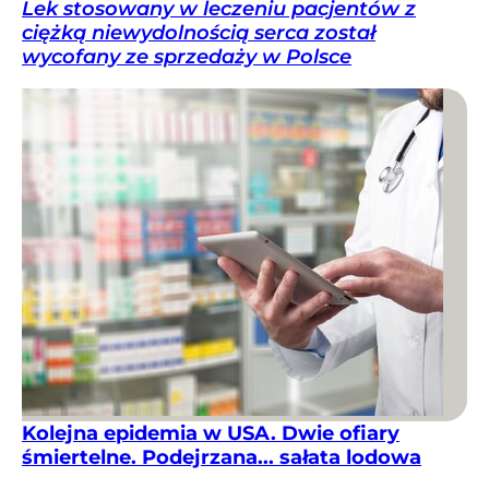
Lek stosowany w leczeniu pacjentów z
ciężką niewydolnością serca został
wycofany ze sprzedaży w Polsce
Kolejna epidemia w USA. Dwie ofiary
śmiertelne. Podejrzana... sałata lodowa