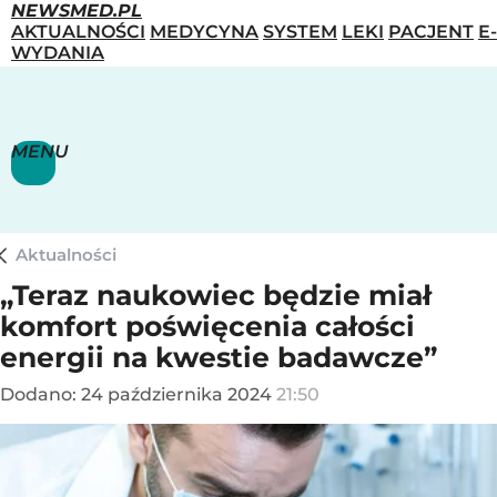
NEWSMED.PL
AKTUALNOŚCI
MEDYCYNA
SYSTEM
LEKI
PACJENT
E-
WYDANIA
MENU
Aktualności
„Teraz naukowiec będzie miał
komfort poświęcenia całości
energii na kwestie badawcze”
Dodano:
24
października
2024
21:50