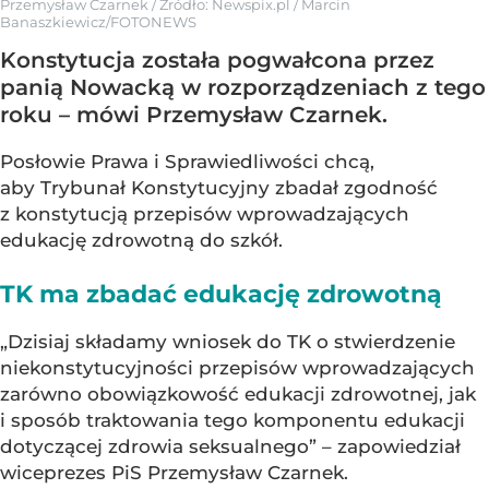
Przemysław Czarnek
/ Źródło:
Newspix.pl
/
Marcin
Banaszkiewicz/FOTONEWS
Konstytucja została pogwałcona przez
panią Nowacką w rozporządzeniach z tego
roku – mówi Przemysław Czarnek.
Posłowie Prawa i Sprawiedliwości chcą,
aby Trybunał Konstytucyjny zbadał zgodność
z konstytucją przepisów wprowadzających
edukację zdrowotną do szkół.
TK ma zbadać edukację zdrowotną
„Dzisiaj składamy wniosek do TK o stwierdzenie
niekonstytucyjności przepisów wprowadzających
zarówno obowiązkowość edukacji zdrowotnej, jak
i sposób traktowania tego komponentu edukacji
dotyczącej zdrowia seksualnego” – zapowiedział
wiceprezes PiS Przemysław Czarnek.