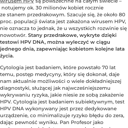
wirusem HPV
są powszechne na całym świecie –
notujemy ok. 30 milionów kobiet rocznie
ze stanem przedrakowym. Szacuje się, że około 80
proc. populacji świata jest zakażona wirusem HPV,
nie oznacza to jednak, że u wszystkich rozwinie się
nowotwór.
Stany przedrakowe, wykryte dzięki
testowi HPV DNA, można wyleczyć w ciągu
jednego dnia, zapewniając kobietom kolejne lata
życia.
Cytologia jest badaniem, które powstało 70 lat
temu, postęp medycyny, który się dokonał, daje
nam aktualnie możliwości o wiele dokładniejszej
diagnostyki, służącej jak najwcześniejszemu
wykrywaniu ryzyka, jakie niesie ze sobą zakażenie
HPV. Cytologia jest badaniem subiektywnym, test
HPV DNA wykonywany jest przez dedykowane
urządzenie, co minimalizuje ryzyko błędu do zera,
dając pewność wyniku. Pan Profesor jako