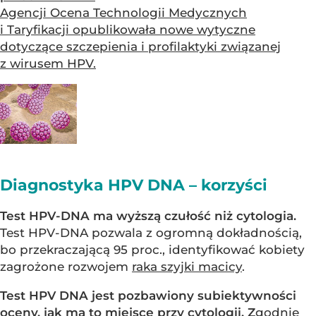
Agencji Ocena Technologii Medycznych
i Taryfikacji opublikowała nowe wytyczne
dotyczące szczepienia i profilaktyki związanej
z wirusem HPV.
Diagnostyka HPV DNA – korzyści
Test HPV-DNA ma wyższą czułość niż cytologia.
Test HPV-DNA pozwala z ogromną dokładnością,
bo przekraczającą 95 proc., identyfikować kobiety
zagrożone rozwojem
raka szyjki macicy
.
Test HPV DNA jest pozbawiony subiektywności
oceny, jak ma to miejsce przy cytologii. Z
godnie