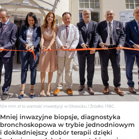
104 mln zł to wartość inwestycji w Otwocku
/ Źródło:
ITBC
Mniej inwazyjne biopsje, diagnostyka
bronchoskopowa w trybie jednodniowym
i dokładniejszy dobór terapii dzięki