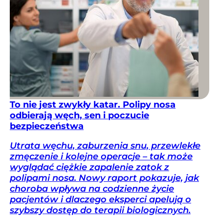
To nie jest zwykły katar. Polipy nosa
odbierają węch, sen i poczucie
bezpieczeństwa
Utrata węchu, zaburzenia snu, przewlekłe
zmęczenie i kolejne operacje – tak może
wyglądać ciężkie zapalenie zatok z
polipami nosa. Nowy raport pokazuje, jak
choroba wpływa na codzienne życie
pacjentów i dlaczego eksperci apelują o
szybszy dostęp do terapii biologicznych.