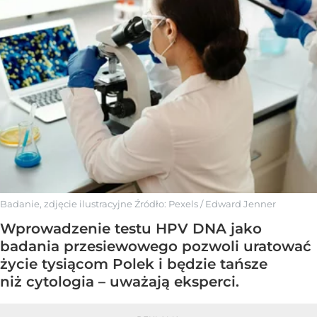
Badanie, zdjęcie ilustracyjne
Źródło:
Pexels
/
Edward Jenner
Wprowadzenie testu HPV DNA jako
badania przesiewowego pozwoli uratować
życie tysiącom Polek i będzie tańsze
niż cytologia – uważają eksperci.