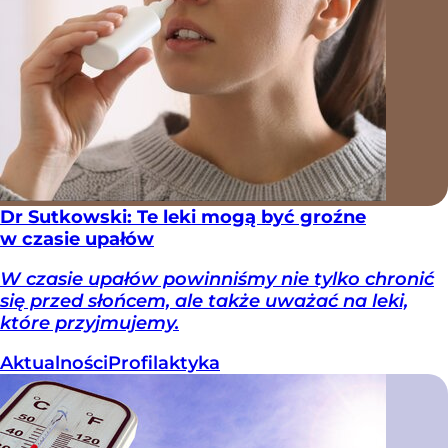
Dr Sutkowski: Te leki mogą być groźne
w czasie upałów
W czasie upałów powinniśmy nie tylko chronić
się przed słońcem, ale także uważać na leki,
które przyjmujemy.
Aktualności
Profilaktyka