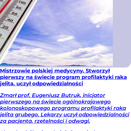
Mistrzowie polskiej medycyny. Stworzył
pierwszy na świecie program profilaktyki raka
jelita, uczył odpowiedzialności
Zmarł prof. Eugeniusz Butruk, inicjator
pierwszego na świecie ogólnokrajowego
kolonoskopowego programu profilaktyki raka
jelita grubego. Lekarzy uczył odpowiedzialności
za pacjenta, rzetelności i odwagi.