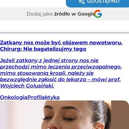
UDOSTĘPNIJ
Dodaj jako
źródło w Google
Zatkany nos może być objawem nowotworu.
Chirurg: Nie bagatelizujmy tego
Jeżeli zatkany z jednej strony nos nie
przechodzi mimo leczenia przeciwzapalnego,
mimo stosowania kropli, należy się
bezwzględnie zgłosić do lekarza – mówi prof.
Wojciech Golusiński.
Onkologia
Profilaktyka