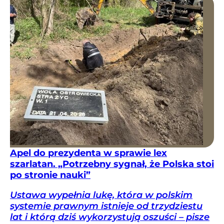
Apel do prezydenta w sprawie lex
szarlatan. „Potrzebny sygnał, że Polska stoi
po stronie nauki”
Ustawa wypełnia lukę, która w polskim
systemie prawnym istnieje od trzydziestu
lat i którą dziś wykorzystują oszuści – pisze