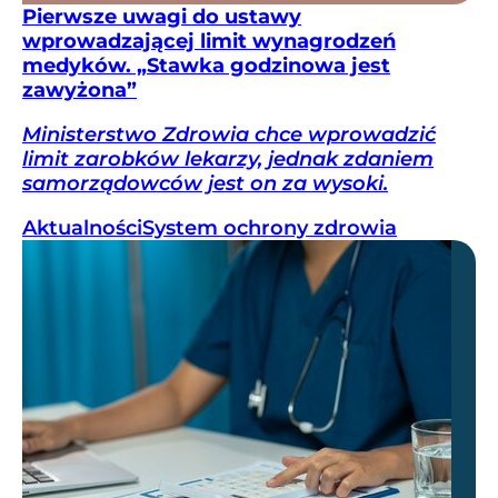
Pierwsze uwagi do ustawy
wprowadzającej limit wynagrodzeń
medyków. „Stawka godzinowa jest
zawyżona”
Ministerstwo Zdrowia chce wprowadzić
limit zarobków lekarzy, jednak zdaniem
samorządowców jest on za wysoki.
Aktualności
System ochrony zdrowia