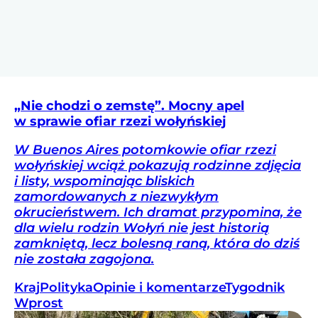
„Nie chodzi o zemstę”. Mocny apel
w sprawie ofiar rzezi wołyńskiej
W Buenos Aires potomkowie ofiar rzezi
wołyńskiej wciąż pokazują rodzinne zdjęcia
i listy, wspominając bliskich
zamordowanych z niezwykłym
okrucieństwem. Ich dramat przypomina, że
dla wielu rodzin Wołyń nie jest historią
zamkniętą, lecz bolesną raną, która do dziś
nie została zagojona.
Kraj
Polityka
Opinie i komentarze
Tygodnik
Wprost