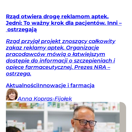
Rząd otwiera drogę reklamom aptek.
Jedni: To ważny krok dla pacjentów. Inni –
ostrzegają
Rząd przyjął projekt znoszący całkowity
zakaz reklamy aptek. Organizacje
pracodawców mówią o łatwiejszym
dostępie do informacji o szczepieniach i
opiece farmaceutycznej. Prezes NRA –
ostrzega.
Aktualności
Innowacje i farmacja
Anna
Kopras-Fijołek