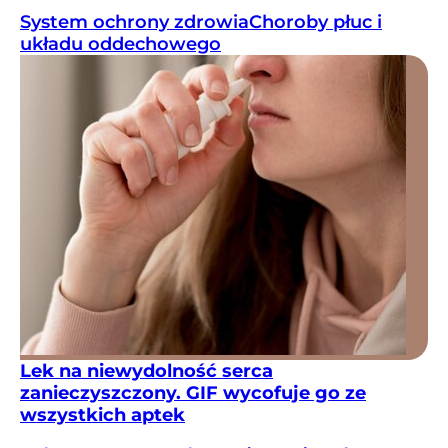
System ochrony zdrowia
Choroby płuc i
układu oddechowego
Lek na niewydolność serca
zanieczyszczony. GIF wycofuje go ze
wszystkich aptek