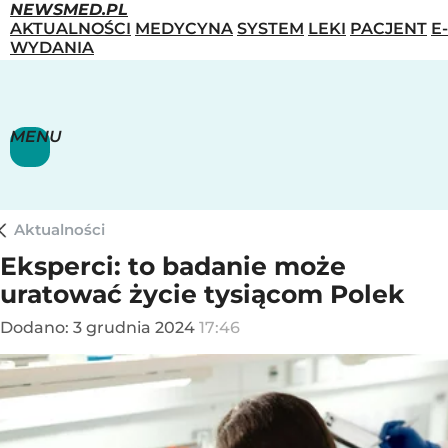
NEWSMED.PL
AKTUALNOŚCI
MEDYCYNA
SYSTEM
LEKI
PACJENT
E-
WYDANIA
MENU
Aktualności
Eksperci: to badanie może
uratować życie tysiącom Polek
Dodano:
3
grudnia
2024
17:46